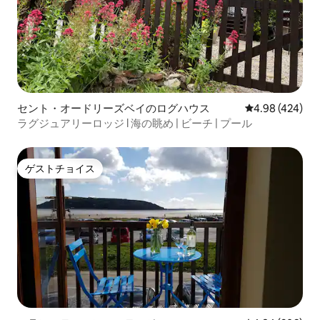
セント・オードリーズベイのログハウス
レビュー424件
4.98 (424)
ラグジュアリーロッジ l 海の眺め | ビーチ | プール
ゲストチョイス
ゲストチョイス