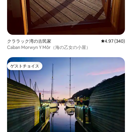
クララック湾の古民家
レビュー340件
4.97 (340)
Caban Morwyn Y Môr（海の乙女の小屋）
ゲストチョイス
ゲストチョイス