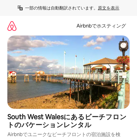
コ
一部の情報は自動翻訳されています。
原文を表示
ン
テ
ン
Airbnbでホスティング
ツ
に
ス
キ
ッ
プ
South West Walesにあるビーチフロン
トのバケーションレンタル
Airbnbでユニークなビーチフロントの宿泊施設を検