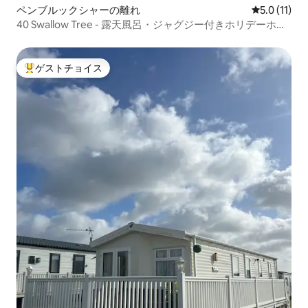
ペンブルックシャーの離れ
レビュー11
5.0 (11)
40 Swallow Tree - 露天風呂・ジャグジー付きホリデーホー
ム
ゲストチョイス
大好評のゲストチョイスです。