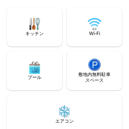
ッドにもなります）、ダイニング／仕事
れ時のドリンクに
スペース、フルサイズの冷蔵庫、モダン
チまで徒歩わずか
なシャワールーム／トイレが備わってい
ィングと新しく設置さ
ます。 調理用具はありませんが、スイー
Wi-Fiにより、
トにはカトラリー、お皿、ボウル、コッ
せ、インターネッ
プに加えて、お茶、コーヒー、ミルクが
す。
キッチン
Wi-Fi
用意されています。
敷地内無料駐⁠車
プール
ス⁠ペ⁠ー⁠ス
エアコン