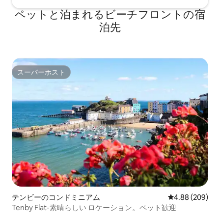
ペットと泊まれるビーチフロントの宿
泊先
スーパーホスト
スーパーホスト
テンビーのコンドミニアム
レビュー209件
4.88 (209)
Tenby Flat-素晴らしい ロケーション。ペット歓迎