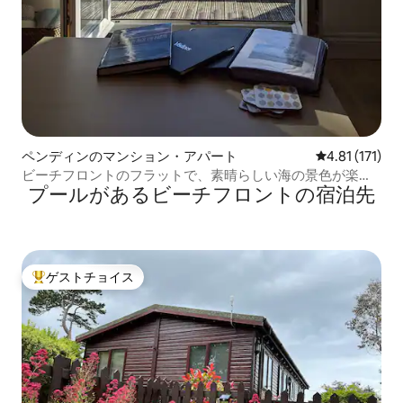
ペンディンのマンション・アパート
レビュー171
4.81 (171)
ビーチフロントのフラットで、素晴らしい海の景色が楽し
プールがあるビーチフロントの宿泊先
めます。犬歓迎
ゲストチョイス
大好評のゲストチョイスです。