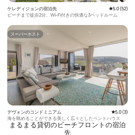
ケレディジョンの宿泊先
レビュー52
5.0 (52)
ビーチまで徒歩2分、Wi-Fi付きの快適な3ベッドルーム
スーパーホスト
スーパーホスト
デヴォンのコンドミニアム
レビュー3
5.0 (3)
海を眺めることができる美しく広々としたペントハウス
まるまる貸切のビーチフロントの宿泊
先