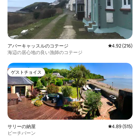
アバーキャッスルのコテージ
レビュー216件
4.92 (216)
海辺の居心地の良い漁師のコテージ
ゲストチョイス
ゲストチョイス
サリーの納屋
レビュー515件
4.89 (515)
ビーチバーン