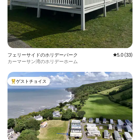
フェリーサイドのホリデーパーク
レビュー33
5.0 (33)
カーマーサン湾のホリデーホーム
ゲストチョイス
大好評のゲストチョイスです。