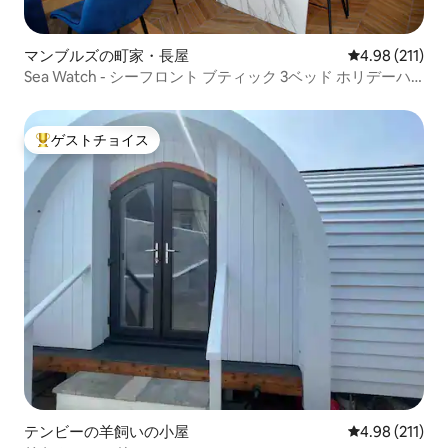
マンブルズの町家・長屋
レビュー211件
4.98 (211)
Sea Watch - シーフロント ブティック 3ベッド ホリデーハ
ウス
ゲストチョイス
大好評のゲストチョイスです。
テンビーの羊飼いの小屋
レビュー211件
4.98 (211)