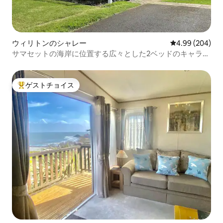
ウィリトンのシャレー
レビュー204件
4.99 (204)
サマセットの海岸に位置する広々とした2ベッドのキャラバ
ン
ゲストチョイス
大好評のゲストチョイスです。