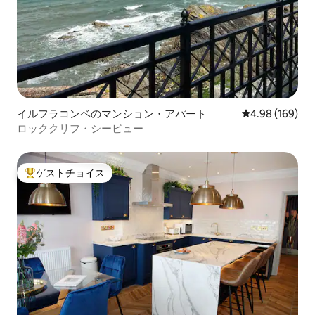
イルフラコンベのマンション・アパート
レビュー169件
4.98 (169)
ロッククリフ・シービュー
ゲストチョイス
大好評のゲストチョイスです。