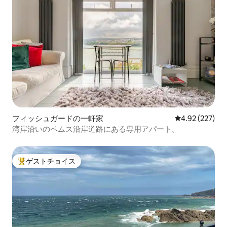
フィッシュガードの一軒家
レビュー227件
4.92 (227)
湾岸沿いのペムス沿岸道路にある専用アパート。
ゲストチョイス
大好評のゲストチョイスです。