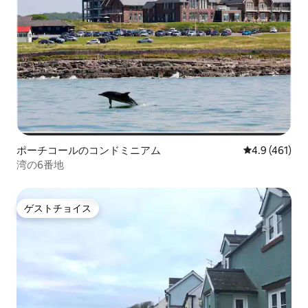
ポーチコールのコンドミニアム
レビュー461
4.9 (461)
湾の6番地
ゲストチョイス
ゲストチョイス