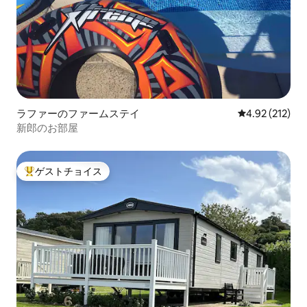
ラファーのファームステイ
レビュー212件
4.92 (212)
新郎のお部屋
ゲストチョイス
大好評のゲストチョイスです。