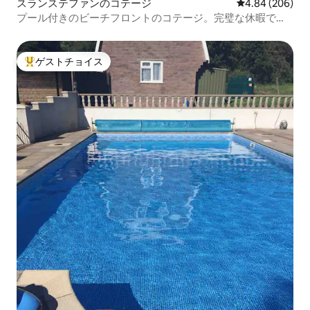
スランステファンのコテージ
レビュー206件
4.84 (206)
プール付きのビーチフロントのコテージ。完璧な休暇で
す。
ゲストチョイス
大好評のゲストチョイスです。