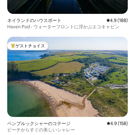
ネイランドのハウスボート
レビュー188
4.9 (188)
Haven Pod - ウォーターフロントに浮かぶエコキャビン
ゲストチョイス
大好評のゲストチョイスです。
ペンブルックシャーのコテージ
レビュー158
4.9 (158)
ビーチからすぐの美しいシャレー