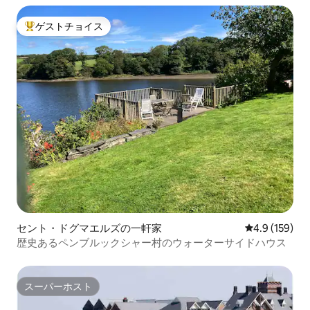
ゲストチョイス
大好評のゲストチョイスです。
セント・ドグマエルズの一軒家
レビュー159
4.9 (159)
歴史あるペンブルックシャー村のウォーターサイドハウス
スーパーホスト
スーパーホスト