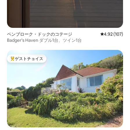
ペンブローク・ドックのコテージ
レビュー107件
4.92 (107)
Badger's Haven ダブル1台、ツイン1台
ゲストチョイス
大好評のゲストチョイスです。