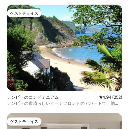
ゲストチョイス
ゲストチョイス
テンビーのコンドミニアム
レビュー252件
4.94 (252)
テンビーの素晴らしいビーチフロントのアパートで、他に
はない景色を楽しめます。
ゲストチョイス
ゲストチョイス