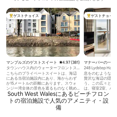
ゲストチョイス
ゲストチョイス
大好評のゲストチョイスです。
大好評のゲストチ
マンブルズのゲストスイート
レビュー381件、5つ星中4.97
4.97 (381)
マナーバーの一軒
タウンハウス内のウォーターフロントス
248 Lydstep Hav
イート
の海辺
こちらのプライベートスイートは、海辺
息をのむような海
にある当宿泊施設内にあり、海からわず
贅沢な海辺の隠れ
か15メートルの距離にあります。スウォ
う。この広々とし
ンジー湾全体の景色を遮るものなく眺め
は、寝室2室、バ
South West Walesにあるビーチフロン
ることができます。新しい遊歩道を歩い
ープンプランのリ
たり、向かい側のスリップウェイを利用
り、42フィート x
トの宿泊施設で人気のアメニティ・設
して水泳やパドルボードを楽しんだりで
らしい広さです。
備
きます。 お部屋には、キングサイズベッ
と、海を見渡せる
ド1つ、大きなコーナーソファ（ソファベ
キエリアに出ます