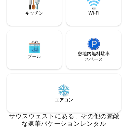
にスタジオ：キングベッド1台＋ソファベ
あり、コーンウォ
ッド1台＆専用バスルームを備えた独立し
です。 この宿泊施設はCornish Stays LTD
キッチン
Wi-Fi
たユニット。屋外：ファイヤーピット、
によって管理されて
バーベキュー、遊び場、果樹園。 ランダ
名：Ocean Skies
ベリーまで3.5マイル。卓越した基準で改
装されています。
敷地内無料駐⁠車
プール
ス⁠ペ⁠ー⁠ス
エアコン
サウスウェストにある、その他の素敵
な豪華バケーションレンタル