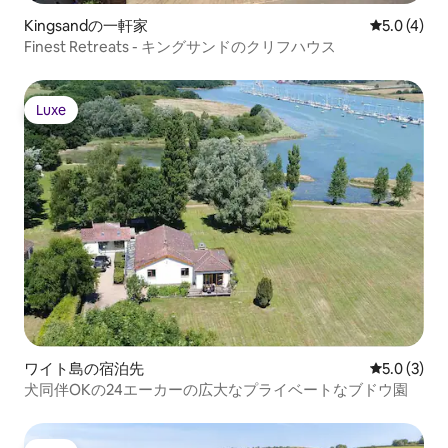
Kingsandの一軒家
レビュー4
5.0 (4)
Finest Retreats - キングサンドのクリフハウス
Luxe
Luxe
ワイト島の宿泊先
レビュー3
5.0 (3)
犬同伴OKの24エーカーの広大なプライベートなブドウ園