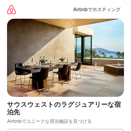
コ
ン
Airbnbでホスティング
テ
ン
ツ
に
ス
キ
ッ
プ
サウスウェストのラグジュアリーな宿
泊先
Airbnbでユニークな宿泊施設を見つける