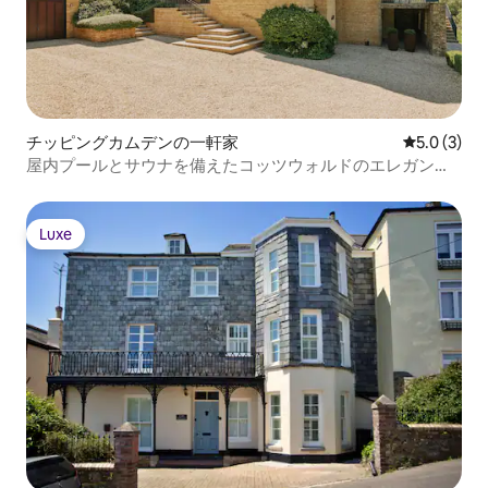
チッピングカムデンの一軒家
レビュー3
5.0 (3)
屋内プールとサウナを備えたコッツウォルドのエレガント
な宿泊先
Luxe
Luxe