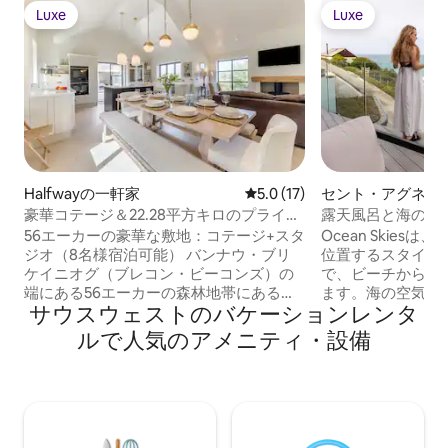
Luxe
Luxe
Luxe
Luxe
Halfwayの一軒家
レビュー17件、5つ星中5.0
5.0 (17)
セント・アグネス
豪華コテージ＆22.28平方キロのプライベ
露天風呂と海の景
ート小農場
しい5つ星ラグジ
56エーカーの豪華な敷地：コテージ+スタ
Ocean Skie
ジオ（8名様宿泊可能） バンナウ・ブリ
位置するスタイリ
ケイニオグ（ブレコン・ビーコンズ）の
で、ビーチからわ
端にある56エーカーの森林地帯にある豪
ます。海の空気を
サウスウェストのバケーションレンタ
華なプライベートエステートに逃避しま
し、サーフィンや
しょう。大人数のグループやご家族連れ
ースト・パスでの
ルで人気のアメニティ・設備
に最適です！ コテージ（6名様宿泊可
後は、専用のジャ
能）：スタイリッシュなオープンプラン
ょう。Big Gree
のリビング、薪ストーブ、高品質のキッ
の夕日を眺めなが
チン。マスターベッドルーム（スーパー
お楽しみください
キングサイズベッド）、キングサイズベ
たこの宿泊施設は
ッドルーム、ダブルベッドルーム。 さら
居心地の良いパブ