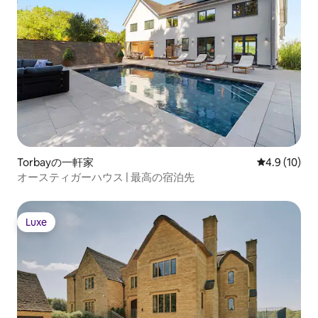
Torbayの一軒家
レビュー10
4.9 (10)
オースティガーハウス | 最高の宿泊先
Luxe
Luxe