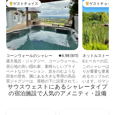
ゲストチョイス
ゲストチョイス
大好評のゲストチョイスです。
大好評のゲストチ
コーンウォールのシャレー
レビュー611件、5つ星中4.98
4.98 (611)
ネットルストーン
シービューのシャ
露天風呂・ジャグジー、コーンウォール
6エーカーの広大
のプライベートな隠れ家、素晴らしい景
家。
居心地の良い隠れ家、素晴らしいプライ
このシャレーは、
色
ベートなロケーション、息をのむような
りが重要な要素で
田舎の景色、隣にある大きな専用の高品
めるカップルのた
質ジャグジーは、屋根の下に設置されて
います。ロマンチ
サウスウェストにあるシャレータイプ
おり、四季折々の天候に関わらず専用で
会に最適です。ド
ご利用いただけます。 犬／ペット歓迎、
物がたくさんいる
の宿泊施設で人気のアメニティ・設備
完全にフェンス／壁で囲まれた庭／敷
れています。静か
地、敷地の隣に十分な駐車スペース カリ
しやすいロケーシ
ントン、カルストック、タヴィストッ
ころにある美しい
ク、リスカード、ソルタッシュ、ロンセ
グ、ウォーキング