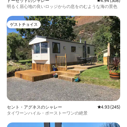
ドーセットのシャレー
レビュー308件
4.94 (308)
明るく居心地の良いロッジからの息をのむような海の景色
ゲストチョイス
ゲストチョイス
セント・アグネスのシャレー
レビュー245件
4.93 (245)
タイワーンハイル・ポーストーワンの絶景