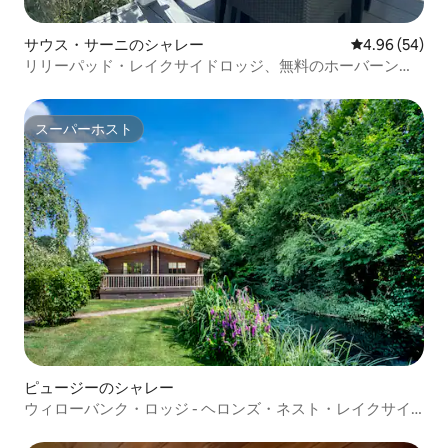
サウス・サーニのシャレー
レビュー54件
4.96 (54)
リリーパッド・レイクサイドロッジ、無料のホーバーンパ
ス
スーパーホスト
スーパーホスト
ピュージーのシャレー
ウィローバンク・ロッジ - ヘロンズ・ネスト・レイクサイ
ド・ログハウス