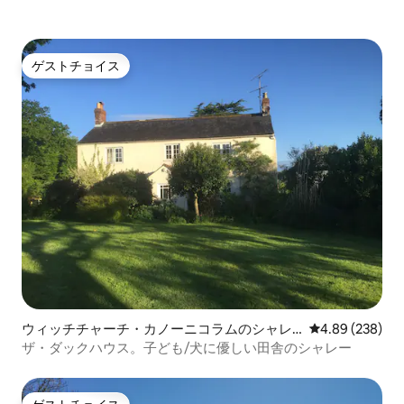
ゲストチョイス
ゲストチョイス
ウィッチチャーチ・カノーニコラムのシャレ
レビュー238件
4.89 (238)
ー
ザ・ダックハウス。子ども/犬に優しい田舎のシャレー