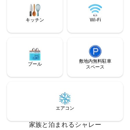
ストン、プリマスシティまで車で簡単に
シュ・ワイルド・
行ける距離です。 ガニスレイクにあるプ
です。 フェリーの割引については「その
リマス行き・プリマス発の鉄道駅。 敷地
他の詳細」をご覧
内に温水屋内プライベートレンタルプー
気自動車充電器があ
キッチン
Wi-Fi
ル（60分28ポンド／90分39ポンド）
敷地内無料駐⁠車
プール
ス⁠ペ⁠ー⁠ス
エアコン
家族と泊まれるシャレー