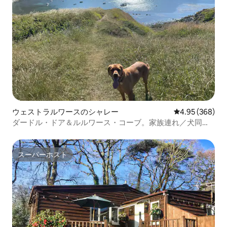
ウェストラルワースのシャレー
レビュー368件
4.95 (368)
ダードル・ドア＆ルルワース・コーブ。家族連れ／犬同伴
OK。
スーパーホスト
スーパーホスト