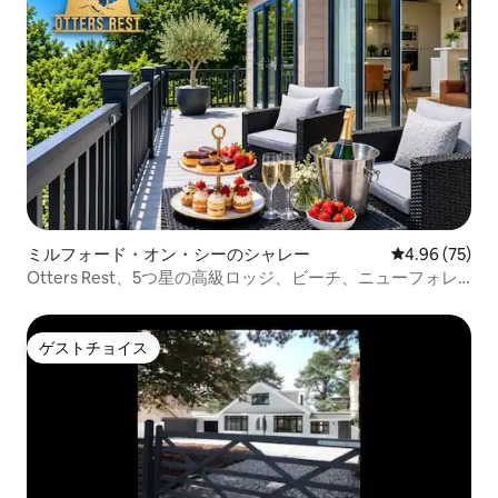
ミルフォード・オン・シーのシャレー
レビュー75件
4.96 (75)
Otters Rest、5つ星の高級ロッジ、ビーチ、ニューフォレ
スト
ゲストチョイス
ゲストチョイス