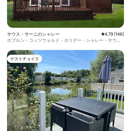
サウス・サーニのシャレー
レビュー146件
4.79 (146)
ホブルン・コッツウォルド・ホリデー・シャレー・サウ
ス・セルニー
ゲストチョイス
ゲストチョイス