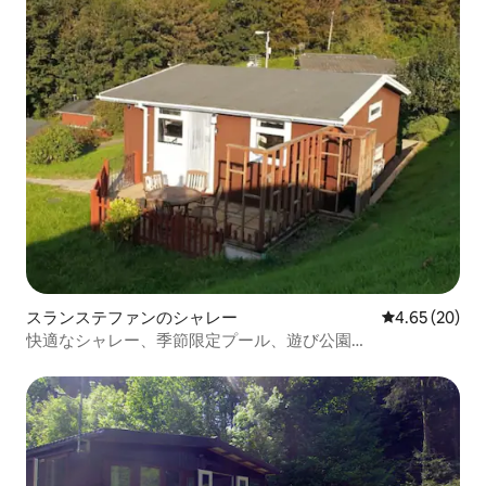
スランステファンのシャレー
レビュー20件
4.65 (20)
快適なシャレー、季節限定プール、遊び公園
（Llansteffan）