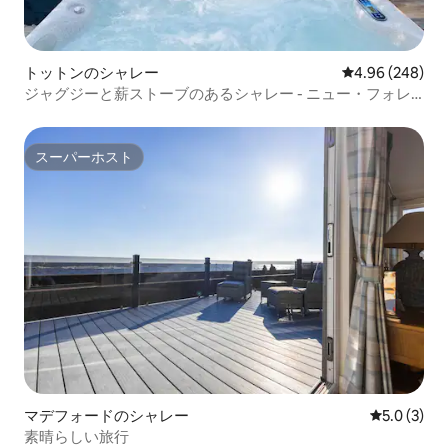
トットンのシャレー
レビュー248件
4.96 (248)
ジャグジーと薪ストーブのあるシャレー - ニュー・フォレ
スト
スーパーホスト
スーパーホスト
マデフォードのシャレー
レビュー3
5.0 (3)
素晴らしい旅行