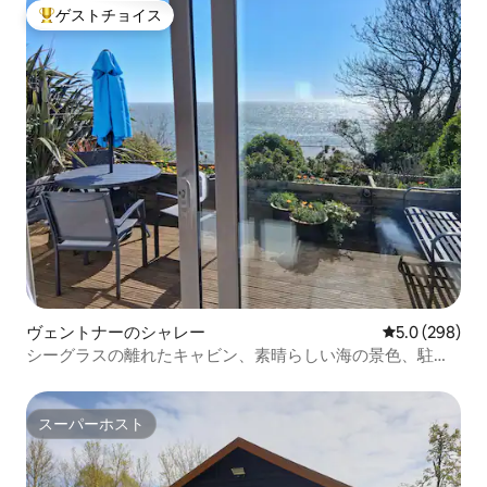
ゲストチョイス
大好評のゲストチョイスです。
ヴェントナーのシャレー
レビュー298
5.0 (298)
シーグラスの離れたキャビン、素晴らしい海の景色、駐車
場
スーパーホスト
スーパーホスト