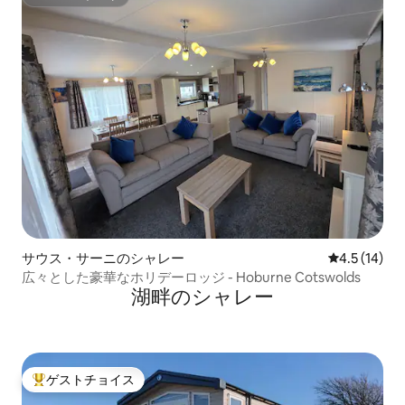
スーパーホスト
サウス・サーニのシャレー
レビュー14
4.5 (14)
広々とした豪華なホリデーロッジ - Hoburne Cotswolds
湖畔のシャレー
ゲストチョイス
大好評のゲストチョイスです。