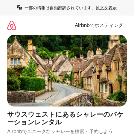
コ
一部の情報は自動翻訳されています。
原文を表示
ン
テ
ン
Airbnbでホスティング
ツ
に
ス
キ
ッ
プ
サウスウェストにあるシャレーのバケ
ーションレンタル
Airbnbでユニークなシャレーを検索・予約しよう