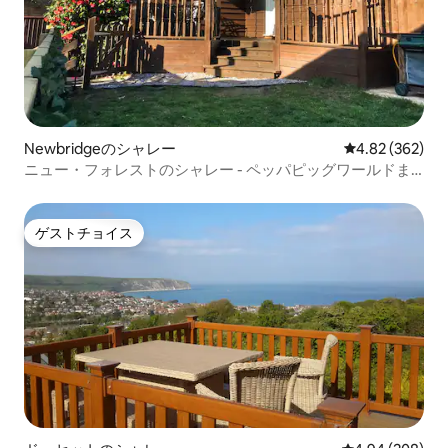
Newbridgeのシャレー
レビュー362件
4.82 (362)
ニュー・フォレストのシャレー - ペッパピッグワールドま
で5km
ゲストチョイス
ゲストチョイス