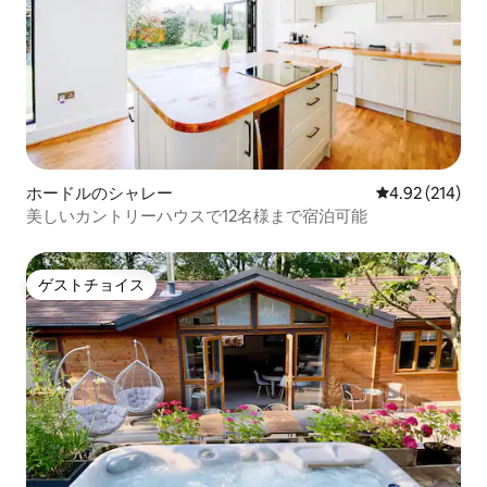
ホードルのシャレー
レビュー214件
4.92 (214)
美しいカントリーハウスで12名様まで宿泊可能
ゲストチョイス
ゲストチョイス