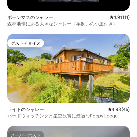
ボーンマスのシャレー
レビュー11件
4.91 (11)
森林地帯にある大きなシャレー（羊飼いの小屋付き）
ゲストチョイス
ゲストチョイス
ライドのシャレー
レビュー45件
4.93 (45)
バードウォッチングと星空観賞に最適なPoppy Lodge
スーパーホスト