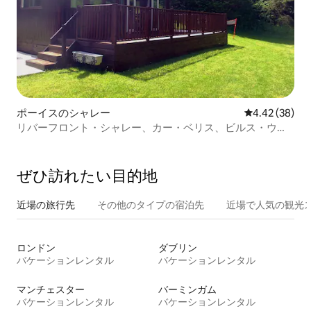
ポーイスのシャレー
レビュー38件
4.42 (38)
リバーフロント・シャレー、カー・ベリス、ビルス・ウェ
ルズ
ぜひ訪⁠れ⁠た⁠い目⁠的⁠地
近場の旅行先
その他のタ⁠イ⁠プ⁠の宿⁠泊⁠先
近場で人気の観光
ロンドン
ダブリン
バケーションレンタル
バケーションレンタル
マンチェスター
バーミンガム
バケーションレンタル
バケーションレンタル