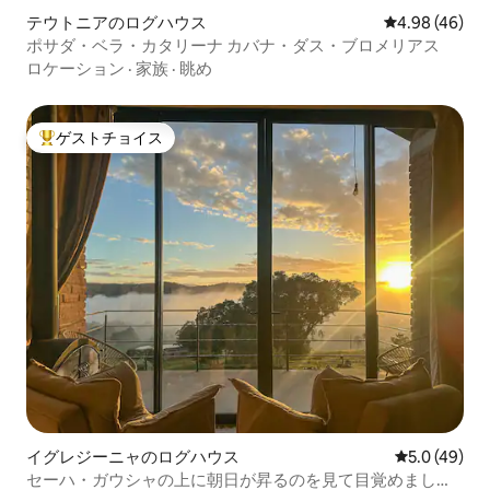
テウトニアのログハウス
レビュー46件
4.98 (46)
ポサダ・ベラ・カタリーナ カバナ・ダス・ブロメリアス
ロケーション
·
家族
·
眺め
ゲストチョイス
大好評のゲストチョイスです。
イグレジーニャのログハウス
レビュー49
5.0 (49)
セーハ・ガウシャの上に朝日が昇るのを見て目覚めましょ