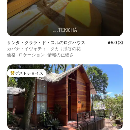
サンタ・クララ・ド・スルのログハウス
レビュー3
5.0 (3)
カバナ・イヴォティ – タカリ渓谷の花
価格
·
ロケーション
·
情報の正確さ
ゲストチョイス
大好評のゲストチョイスです。