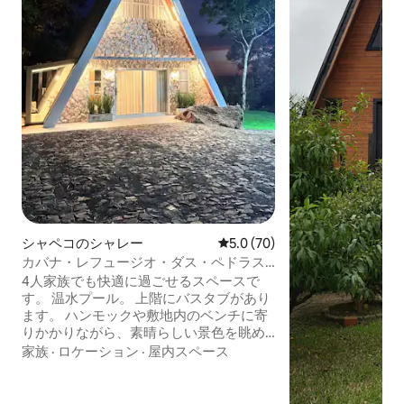
シャペコのシャレー
レビュー70件、5つ星中5.0
5.0 (70)
カバナ・レフュージオ・ダス・ペドラス -
ゴイオエン
4人家族でも快適に過ごせるスペースで
す。 温水プール。 上階にバスタブがあり
ます。 ハンモックや敷地内のベンチに寄
りかかりながら、素晴らしい景色を眺め
ながらお茶やコーヒー、チマラオをお楽
家族
·
ロケーション
·
屋内スペース
しみください。 キャビンはシャペコーの
中心部から23km、アスファルトから
22.6km、橋から12.4kmです。 ＊食事は