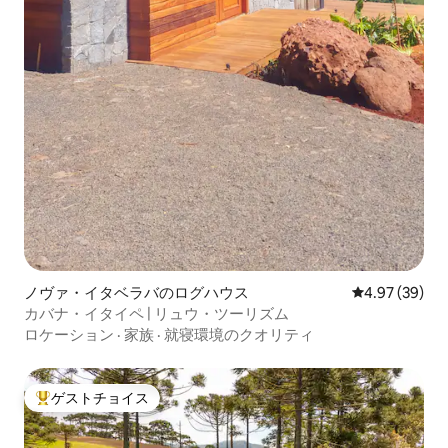
ノヴァ・イタベラバのログハウス
レビュー39件
4.97 (39)
カバナ・イタイペ | リュウ・ツーリズム
ロケーション
·
家族
·
就寝環境のクオリティ
ゲストチョイス
大好評のゲストチョイスです。