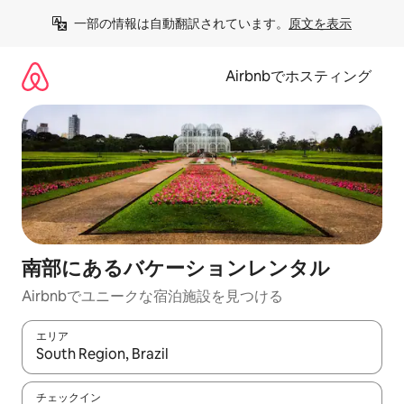
コ
一部の情報は自動翻訳されています。
原文を表示
ン
テ
ン
Airbnbでホスティング
ツ
に
ス
キ
ッ
プ
南部にあるバケーションレンタル
Airbnbでユニークな宿泊施設を見つける
エリア
検索結果が表示されたら、上下の矢印キーを使って移動するか、
チェックイン