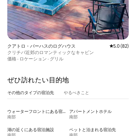
クアトロ・バーハスのログハウス
レビュー82
5.0 (82)
クリチバ近郊のロマンティックなキャビン
価格
·
ロケーション
·
グリル
ぜひ訪⁠れ⁠た⁠い目⁠的⁠地
その他のタ⁠イ⁠プ⁠の宿⁠泊⁠先
やるべきこと
ウォーターフロントにある宿泊施設
アパートメントホテル
南部
南部
湖の近くにある宿泊施設
ペットと泊まれる宿泊先
南部
南部