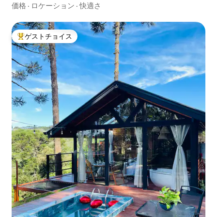
う！
価格
·
ロケーション
·
快適さ
ゲストチョイス
大好評のゲストチョイスです。