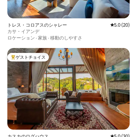
トレス・コロアスのシャレー
レビュー20
5.0 (20)
カサ・イアンデ
ロケーション
·
家族
·
移動のしやすさ
ゲストチョイス
大好評のゲストチョイスです。
カスカのログハウス
レビュー30
5.0 (30)