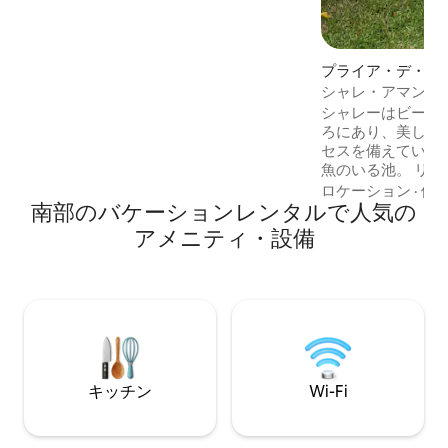
提供しておりません。 *キャビンの近くに
あるレストランや市場をお勧めします。 *
パーティーやイベントは許可されていま
プライア・デ・フ
せん。 *ペット同伴のカップルまたは家族
グハウス
シャレ・アマンヘ
は許可されています。 ぜひご覧になり、
お気に入りください！ 🥰
シャレーはビーチか
ろにあり、美しい
セスを備えています。 バルコニー
魚のいる池。 リビングルーム： ハイドロ
マッサージとクロ
ロケーション
·
価
南部のバケーションレンタルで人気の
ブ、43インチ4K
調整位置を備えたソフ
アメニティ・設備
ン： Wi-Fi、Al
イヤー付きオーブ
トル、ブレンダー
バスルーム： ガ
ー。 寝室： ダブルベッドとランプ2つ。
エアコン付きシャ
キッチン
Wi-Fi