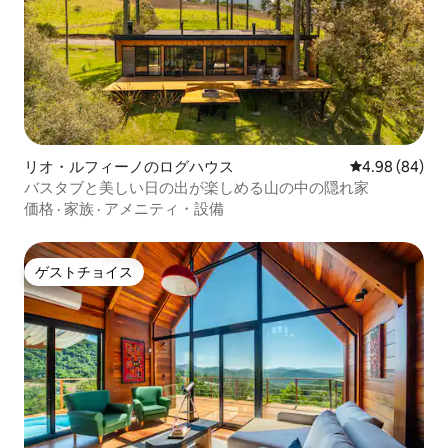
リオ・ルフィーノのログハウス
レビュー84件
4.98 (84)
バスタブと美しい日の出が楽しめる山の中の隠れ家
価格
·
家族
·
アメニティ・設備
ゲストチョイス
ゲストチョイス