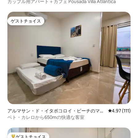
アパート
カップル用アパート＋カフェ Pousada Villa Atlântica
ゲストチョイス
ゲストチョイス
アルマサン・ド・イタポコロイ・ビーチのマン
レビュー111
4.97 (111)
ション・アパート
ベト・カレロから650mの快適な客室
ゲストチョイス