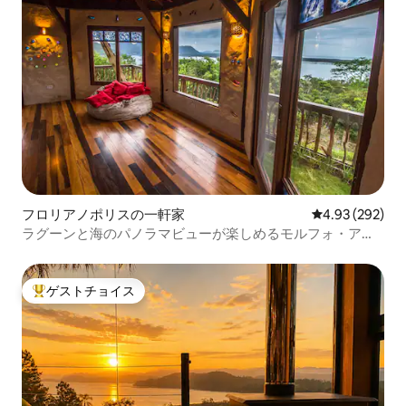
フロリアノポリスの一軒家
レビュー292件
4.93 (292)
ラグーンと海のパノラマビューが楽しめるモルフォ・アス
ール
ゲストチョイス
大好評のゲストチョイスです。