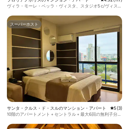
ヴィラ・モーレ・ベッラ・ヴィスタ、スタジオ5 c/ヴィス
タ/ジャグジー/バーベキュー
スーパーホスト
スーパーホスト
サンタ・クルス・ド・スルのマンション・アパート
レビュー
5 (3)
10階のアパートメント + セントラル + 最大6回の無利子分割
払い