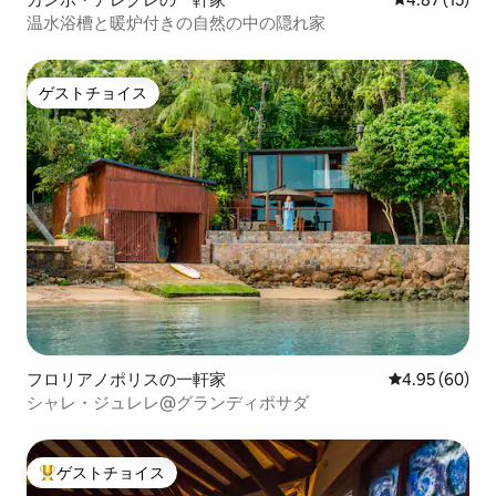
温水浴槽と暖炉付きの自然の中の隠れ家
ゲストチョイス
ゲストチョイス
フロリアノポリスの一軒家
レビュー60件
4.95 (60)
シャレ・ジュレレ@グランディポサダ
ゲストチョイス
大好評のゲストチョイスです。