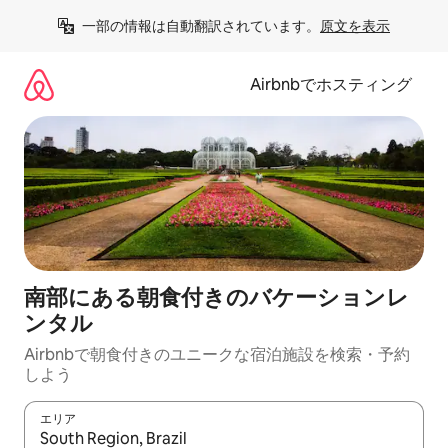
コ
一部の情報は自動翻訳されています。
原文を表示
ン
テ
ン
Airbnbでホスティング
ツ
に
ス
キ
ッ
プ
南部にある朝食付きのバケーションレ
ンタル
Airbnbで朝食付きのユニークな宿泊施設を検索・予約
しよう
エリア
検索結果が表示されたら、上下の矢印キーを使って移動するか、