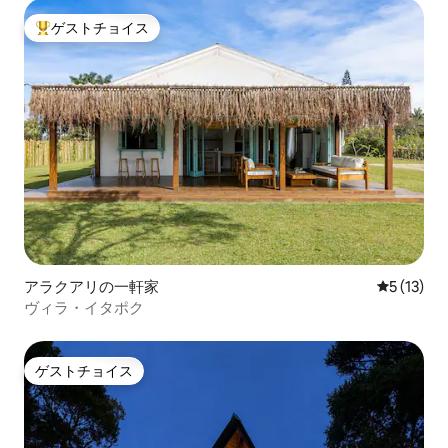
ゲストチョイス
大好評のゲストチョイスです。
アラクアリの一軒家
レビュー1
5 (13)
ヴィラ・イタポク
ゲストチョイス
ゲストチョイス