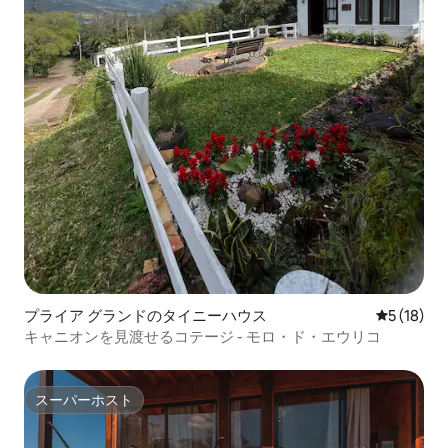
プライア グランドのタイニーハウス
レビュー1
5 (18)
キャニオンを見渡せるコテージ - モロ・ド・エウリコ
スーパーホスト
スーパーホスト