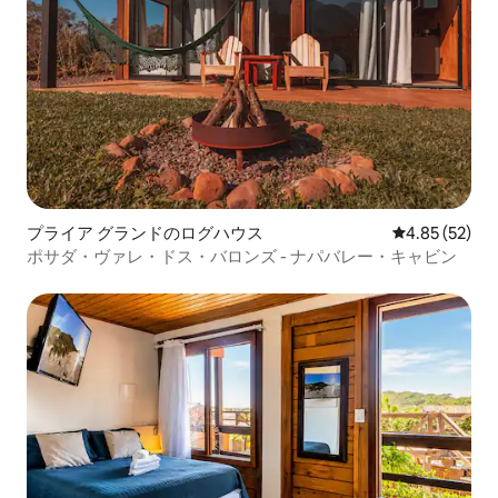
プライア グランドのログハウス
レビュー52件
4.85 (52)
ポサダ・ヴァレ・ドス・バロンズ - ナパバレー・キャビン