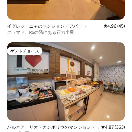
イグレジーニャのマンション・アパート
レビュー45件
4.96 (45)
グラマド、RSの隣にある石の小屋
ゲストチョイス
ゲストチョイス
バルネアーリオ・カンボリウのマンション・
レビュー363件
4.87 (363)