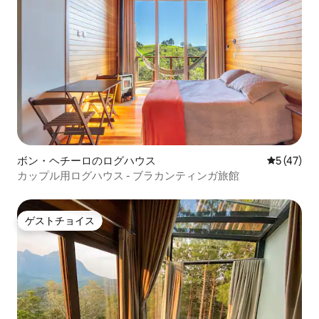
ボン・ヘチーロのログハウス
レビュー4
5 (47)
カップル用ログハウス - ブラカンティンガ旅館
ゲストチョイス
ゲストチョイス