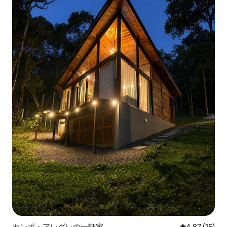
カンポ・アレグレの一軒家
レビュー15件
4.87 (15)