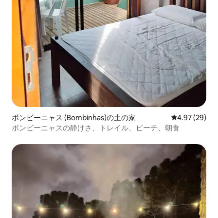
ボンビーニャス (Bombinhas)の土の家
レビュー29件
4.97 (29)
ボンビーニャスの静けさ、トレイル、ビーチ、朝食