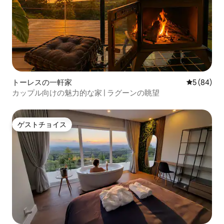
トーレスの一軒家
レビュー8
5 (84)
カップル向けの魅力的な家 | ラグーンの眺望
ゲストチョイス
ゲストチョイス