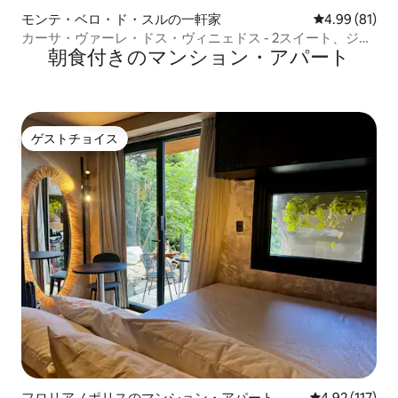
モンテ・ベロ・ド・スルの一軒家
レビュー81件
4.99 (81)
カーサ・ヴァーレ・ドス・ヴィニェドス - 2スイート、ジャ
朝食付きのマンション・アパート
グジー、プール
ゲストチョイス
ゲストチョイス
フロリアノポリスのマンション・アパート
レビュー117
4.92 (117)