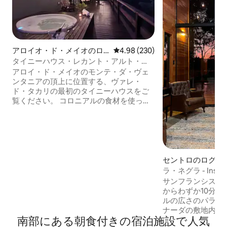
アロイオ・ド・メイオのロ
レビュー230件、5つ星中4.98
4.98 (230)
グハウス
タイニーハウス・レカント・アルト・
ダ・ヴェンタニア
アロイ・ド・メイオのモンテ・ダ・ヴェ
ンタニアの頂上に位置する、ヴァレ・
ド・タカリの最初のタイニーハウスをご
覧ください。 コロニアルの食材を使った
美味しいコーヒーをお楽しみください。
そして、渓谷の素晴らしい景色を眺めな
がら、屋外ジャグジーをお楽しみくださ
い。 食事の準備に必要な調理器具が揃っ
たキッチン。 基本的なキッチン用品が用
意されており、冷凍ピザや飲み物の販売
セントロのログハ
も行っています。 お子様のための遊び場
ラ・ネグラ - Instagram
と囲まれたパティオ 私たちは、エンカン
@paradorlainvern
サンフランシスコ
タドとビアドゥト13の守護聖人への道に
からわずか10分の
います。
ルの広さのパラド
ナーダの敷地内に
南部にある朝食付きの宿泊施設で人気
ストに囲まれたこ