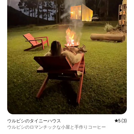
ウルビシのタイニーハウス
レビュー
5 (3)
ウルビシのロマンチックな小屋と手作りコーヒー