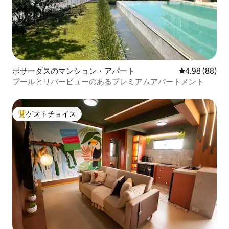
ポサーダスのマンション・アパート
レビュー88件
4.98 (88)
プールとリバービューのあるプレミアムアパートメント
ゲストチョイス
大好評のゲストチョイスです。