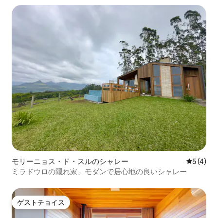
モリーニョス・ド・スルのシャレー
レビュー
5 (4)
ミラドウロの隠れ家、モダンで居心地の良いシャレー
ゲストチョイス
ゲストチョイス