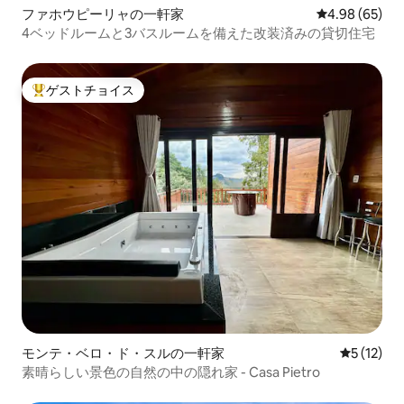
ファホウピーリャの一軒家
レビュー65件
4.98 (65)
4ベッドルームと3バスルームを備えた改装済みの貸切住宅
ゲストチョイス
大好評のゲストチョイスです。
モンテ・ベロ・ド・スルの一軒家
レビュー1
5 (12)
素晴らしい景色の自然の中の隠れ家 - Casa Pietro