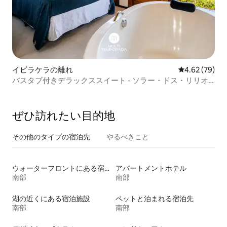
イビラケラの離れ
レビュー79件
4.62 (79)
バスタブ付きデラックススイート - ソラー・ドス・リリオ
ス
ぜひ訪⁠れ⁠た⁠い目⁠的⁠地
その他のタ⁠イ⁠プ⁠の宿⁠泊⁠先
やるべきこと
ウォーターフロントにある宿泊施設
アパートメントホテル
南部
南部
湖の近くにある宿泊施設
ペットと泊まれる宿泊先
南部
南部