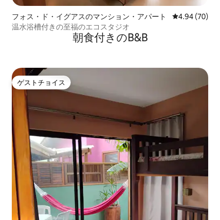
フォス・ド・イグアスのマンション・アパート
レビュー70件
4.94 (70)
温水浴槽付きの至福のエコスタジオ
朝食付きのB&B
ゲストチョイス
ゲストチョイス