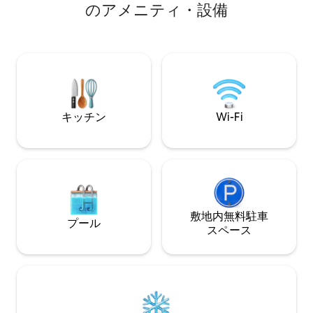
練された瞬間を過
のアメニティ・設備
ジャグジー、ガス
ズベッド、ヒータ
ルゼンチンスタイルの
付きレコードプレ
レビ、デッキ、フ
モックを備えたキ
ネンとバスローブ
キッチン
Wi-Fi
敷地内無料駐⁠車
プール
ス⁠ペ⁠ー⁠ス