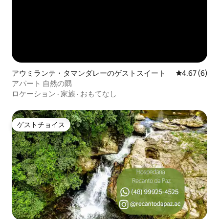
アウミランテ・タマンダレーのゲストスイート
レビュー6件
4.67 (6)
アパート 自然の隅
ロケーション
·
家族
·
おもてなし
ゲストチョイス
ゲストチョイス