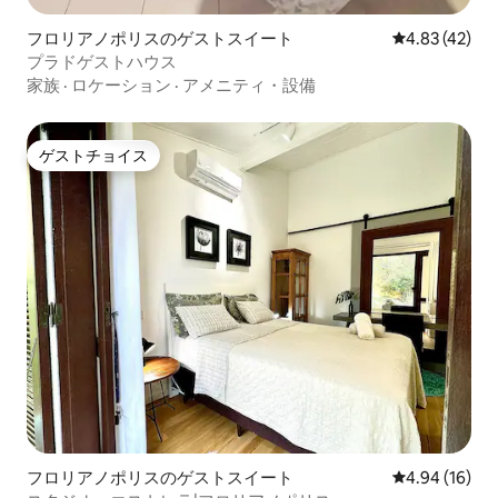
フロリアノポリスのゲストスイート
レビュー42件
4.83 (42)
プラドゲストハウス
家族
·
ロケーション
·
アメニティ・設備
ゲストチョイス
ゲストチョイス
フロリアノポリスのゲストスイート
レビュー16件
4.94 (16)