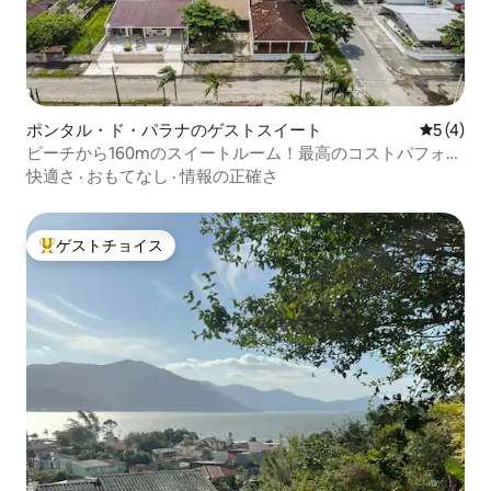
ポンタル・ド・パラナのゲストスイート
レビュー
5 (4)
ビーチから160mのスイートルーム！最高のコストパフォー
マンス！
快適さ
·
おもてなし
·
情報の正確さ
ゲストチョイス
大好評のゲストチョイスです。