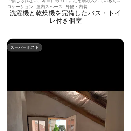
「信じられない、本当に砂の上に足を踏み入れているん
だ」
ロケーション
·
屋内スペース
·
外観・内装
洗濯機と乾燥機を完備したバス・トイ
レ付き個室
スーパーホスト
スーパーホスト