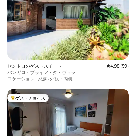
セントロのゲストスイート
レビュー59件
4.98 (59)
バンガロ・プライア・ダ・ヴィラ
ロケーション
·
家族
·
外観・内装
ゲストチョイス
大好評のゲストチョイスです。