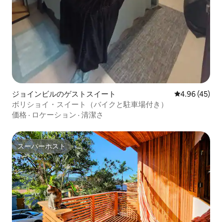
ジョインビルのゲストスイート
レビュー45件
4.96 (45)
ボリショイ・スイート（バイクと駐車場付き）
価格
·
ロケーション
·
清潔さ
スーパーホスト
スーパーホスト