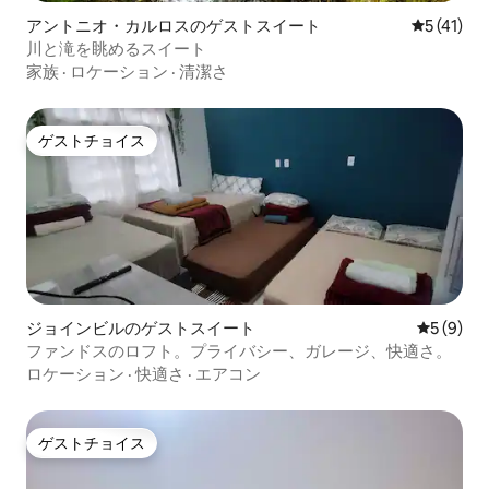
アントニオ・カルロスのゲストスイート
レビュー4
5 (41)
川と滝を眺めるスイート
家族
·
ロケーション
·
清潔さ
ゲストチョイス
ゲストチョイス
ジョインビルのゲストスイート
レビュー
5 (9)
ファンドスのロフト。プライバシー、ガレージ、快適さ。
ロケーション
·
快適さ
·
エアコン
ゲストチョイス
ゲストチョイス