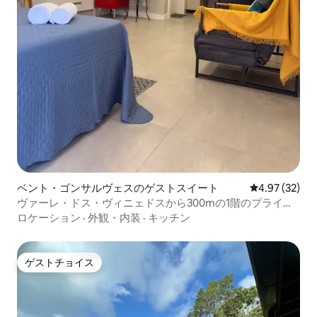
ベント・ゴンサルヴェスのゲストスイート
レビュー32件
4.97 (32)
ヴァーレ・ドス・ヴィニェドスから300mの1階のプライベ
ートスタジオ
ロケーション
·
外観・内装
·
キッチン
ゲストチョイス
ゲストチョイス