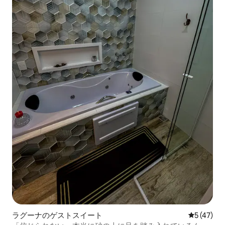
ラグーナのゲストスイート
レビュー4
5 (47)