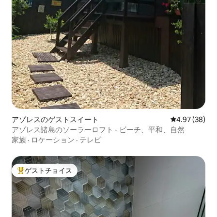
アゾレスのゲストスイート
レビュー38件
4.97 (38)
アゾレス諸島のソーラーロフト - ビーチ、平和、自然
家族
·
ロケーション
·
テレビ
ゲストチョイス
大好評のゲストチョイスです。