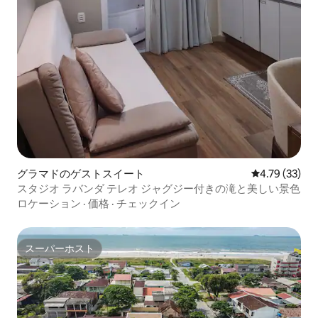
グラマドのゲストスイート
レビュー33件
4.79 (33)
スタジオ ラバンダ テレオ ジャグジー付きの滝と美しい景色
ロケーション
·
価格
·
チェックイン
スーパーホスト
スーパーホスト