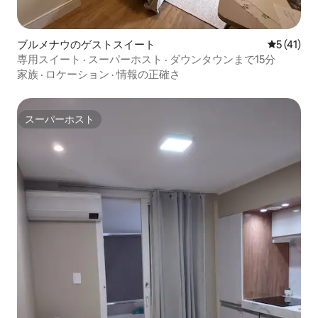
ブルメナウのゲストスイート
レビュー4
5 (41)
専用スイート · スーパーホスト · ダウンタウンまで15分
家族
·
ロケーション
·
情報の正確さ
スーパーホスト
スーパーホスト