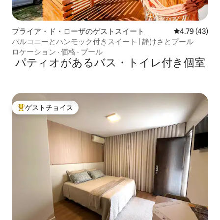
プライア・ド・ローザのゲストスイート
レビュー43件
4.79 (43)
バルコニーとハンモック付きスイート | 静けさとプール
ロケーション
·
価格
·
プール
パティオがあるバス・トイレ付き個室
ゲストチョイス
大好評のゲストチョイスです。