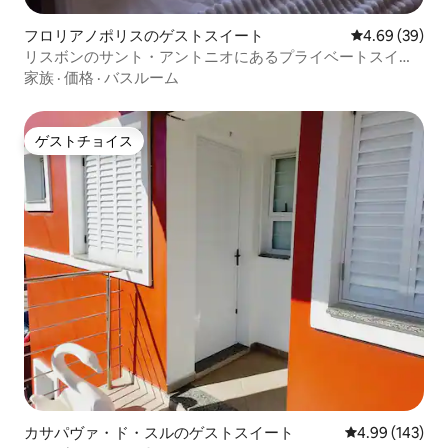
フロリアノポリスのゲストスイート
レビュー39件
4.69 (39)
リスボンのサント・アントニオにあるプライベートスイー
ト
家族
·
価格
·
バスルーム
ゲストチョイス
ゲストチョイス
カサパヴァ・ド・スルのゲストスイート
レビュー143件
4.99 (143)