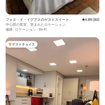
フォス・ド・イグアスのゲストスイート
レビュー80件
4.89 (80)
中心部の客室、恵まれたロケーション。
価格
·
ロケーション
·
Wi-Fi
ゲストチョイス
大好評のゲストチョイスです。