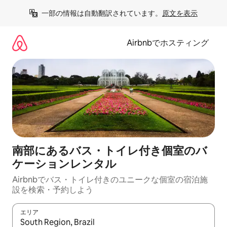
コ
一部の情報は自動翻訳されています。
原文を表示
ン
テ
ン
Airbnbでホスティング
ツ
に
ス
キ
ッ
プ
南部にあるバス・トイレ付き個室のバ
ケーションレンタル
Airbnbでバス・トイレ付きのユニークな個室の宿泊施
設を検索・予約しよう
エリア
検索結果が表示されたら、上下の矢印キーを使って移動するか、