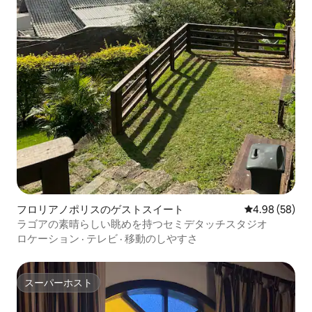
フロリアノポリスのゲストスイート
レビュー58件
4.98 (58)
ラゴアの素晴らしい眺めを持つセミデタッチスタジオ
ロケーション
·
テレビ
·
移動のしやすさ
スーパーホスト
スーパーホスト