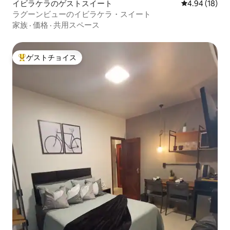
イビラケラのゲストスイート
レビュー18件
4.94 (18)
ラグーンビューのイビラケラ・スイート
家族
·
価格
·
共用スペース
ゲストチョイス
大好評のゲストチョイスです。