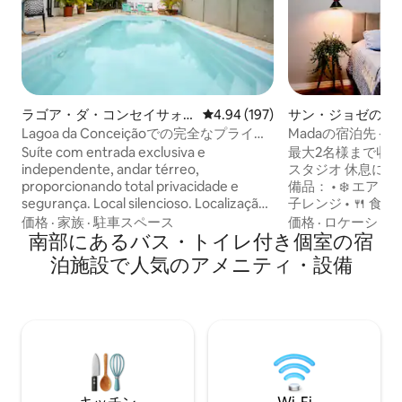
ラゴア・ダ・コンセイサォ
レビュー197件、5つ星中4.94
4.94 (197)
サン・ジョゼのゲ
ンのゲストスイート
ト
Lagoa da Conceiçãoでの完全なプライバ
Madaの宿泊先 -
シーを確保するためのスーツ
Suíte com entrada exclusiva e
最大2名様まで収
independente, andar térreo,
スタジオ 休息に最
proporcionando total privacidade e
備品： • ❄️ エアコン • 🧊 ミニバー • 🍽️ 電
segurança. Local silencioso. Localização
子レンジ • 🍴 
central na Lagoa da Conceição. Casa a 5
接続とエンターテイメント： 
価格
·
家族
·
駐車スペース
価格
·
ロケーショ
minutos a pé do trapiche da Lagoa, de
南部にあるバス・トイレ付き個室の宿
Fi • 📺 スマートテレビ • 🍿 Netflix利用可
supermercados, farmácias,
能 屋外エリア： • 🏖️素晴らしい景色を望
泊施設で人気のアメニティ・設備
restaurantes, ponto de ônibus, ponto de
む共用プール すべてに近い絶好のロケー
táxi, terminal lacustre e da praça da
ション： •🛒市場 •
Lagoa. Wi-fi rápido. Em estadias
🍝レストラン BR101に近い ⚠️ 室内🚫喫煙
superiores a 5 noites a lavação de roupas
禁止 ⚠️ モーテル
é grátis. Disponibilizamos sem custo
トはお断りしてお
adicional uma vaga em nossa garagem
(necessita de reserva).