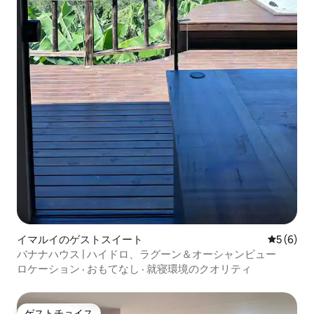
イマルイのゲストスイート
レビュー
5 (6)
バナナハウス | ハイドロ、ラグーン＆オーシャンビュー
ロケーション
·
おもてなし
·
就寝環境のクオリティ
ゲストチョイス