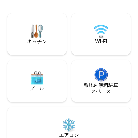
中世の村の城にあ
ド、スマートテレビ、ネスプレッソなど
ックスしてくださ
の快適さを兼ね備えています🤓 Wi-Fi：
ずか10分、ローマ
STARLINK + エアコン📡 村を散策し、地
寄りのスキーリゾ
元のカフェで食事をし、無料駐車場をご
専用インターネッ
利用ください。 お食事や地元のガイドな
どのおすすめをお聞きください！
キッチン
Wi-Fi
敷地内無料駐⁠車
プール
ス⁠ペ⁠ー⁠ス
エアコン