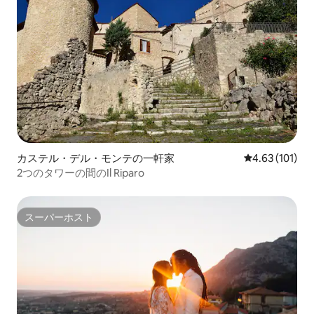
カステル・デル・モンテの一軒家
レビュー101件
4.63 (101)
2つのタワーの間のIl Riparo
スーパーホスト
スーパーホスト