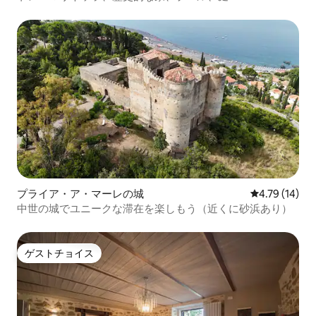
プライア・ア・マーレの城
レビュー14件
4.79 (14)
中世の城でユニークな滞在を楽しもう（近くに砂浜あり）
ゲストチョイス
ゲストチョイス