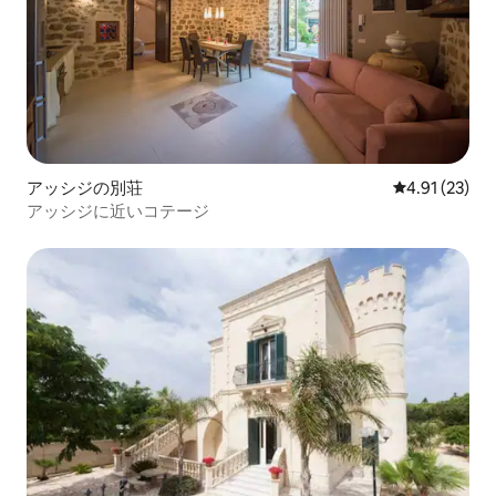
アッシジの別荘
レビュー23件
4.91 (23)
アッシジに近いコテージ