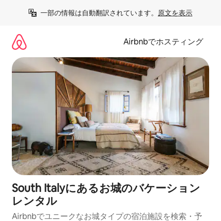
コ
一部の情報は自動翻訳されています。
原文を表示
ン
テ
ン
Airbnbでホスティング
ツ
に
ス
キ
ッ
プ
South Italyにあるお城のバケーション
レンタル
Airbnbでユニークなお城タイプの宿泊施設を検索・予