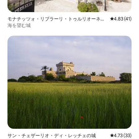
モナチッツォ・リブラーリ・トゥルリオーネの
レビュー41件
4.83 (41)
マンション・アパート
海を望む城
サン・チェザーリオ・ディ・レッチェの城
レビュー33件
4.73 (33)