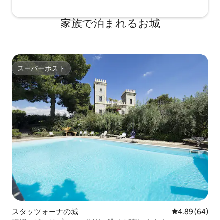
家族で泊まれるお城
スーパーホスト
スーパーホスト
スタッツォーナの城
レビュー64件
4.89 (64)