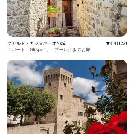
グアルド・カッタネーオの城
レビュー22件
4.41 (22)
アパート「Gli sposi」 - プール付きのお城