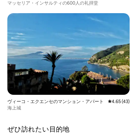
マッセリア・インサルティの600人の礼拝堂
ヴィーコ・エクエンセのマンション・アパート
レビュー43件
4.65 (43)
海上城
ぜひ訪⁠れ⁠た⁠い目⁠的⁠地