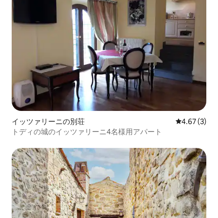
イッツァリーニの別荘
レビュー3件
4.67 (3)
トディの城のイッツァリーニ4名様用アパート