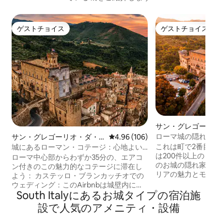
ゲストチョイス
ゲストチョイス
ゲストチョイス
ゲストチョイス
サン・グレゴーリ
ッソラのマンショ
ローマ城の隠れ家
サン・グレゴーリオ・ダ・
レビュー106件、5つ星中4.96
4.96 (106)
ト
の宿泊先
サッソラのコテージ
これは町で2番目のA
城にあるローマン・コテージ：心地よい
は200件以上のレ
村の隠れ家
ローマ中心部からわずか35分の、エアコ
のお城の隠れ家で
ン付きのこの魅力的なコテージに滞在し
リアの魅力とモダ
よう： カステッロ・ブランカッチオでの
います。ロマンチ
ウェディング：このAirbnbは城壁内にあ
Borgo城の中に
South Italyにあるお城タイプの宿泊施
る最大のコネクテッド宿泊先です☁️🏰 ア
す。 最寄りのス
ンティークで飾られたコテージは、時代
設で人気のアメニティ・設備
30分！ 冬の休暇
を超越したエレガンスと、心地よいベッ