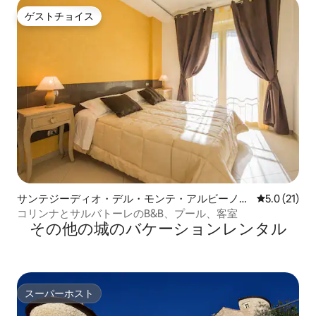
ゲストチョイス
ゲストチョイス
サンテジーディオ・デル・モンテ・アルビーノの
レビュー21
5.0 (21)
個室
コリンナとサルバトーレのB&B、プール、客室
その他の城のバケーションレンタル
スーパーホスト
スーパーホスト