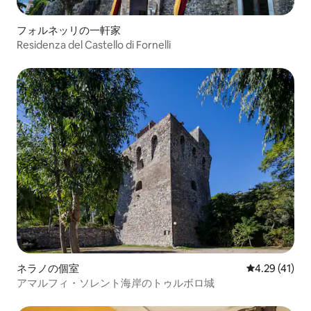
フォルネッリの一軒家
Residenza del Castello di Fornelli
ネラノの個室
レビュー41件
4.29 (41)
アマルフィ・ソレント海岸のトゥルボロ城