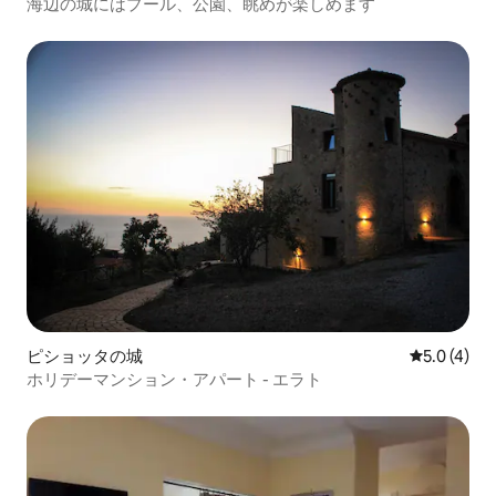
海辺の城にはプール、公園、眺めが楽しめます
ピショッタの城
レビュー4
5.0 (4)
ホリデーマンション・アパート - エラト