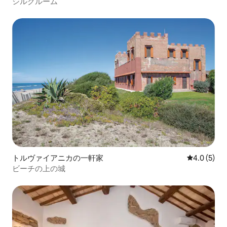
シルクルーム
トルヴァイアニカの一軒家
レビュー5
4.0 (5)
ビーチの上の城