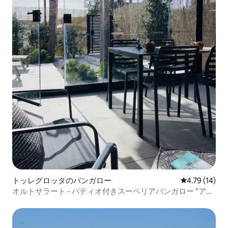
トッレグロッタのバンガロー
レビュー14件
4.79 (14)
オルトサラート - パティオ付きスーペリアバンガロー "アク
ッシー"