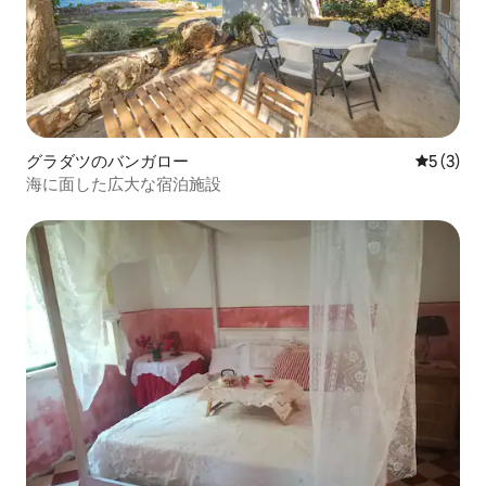
グラダツのバンガロー
レビュー
5 (3)
海に面した広大な宿泊施設