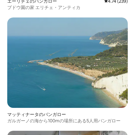
エーリチェのバンガロー
レビュー239件
4.74 (239)
ブドウ園の家 エリチェ・アンティカ
マッティナータのバンガロー
ガルガーノの海から100mの場所にある5人用バンガロー