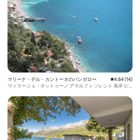
マリーナ・デル・カントーネのバンガロー
レビュー14件
4.64 (14)
ヴィラージョ・ネットゥーノ アマルフィ ソレント 海岸 ビ
ーチ