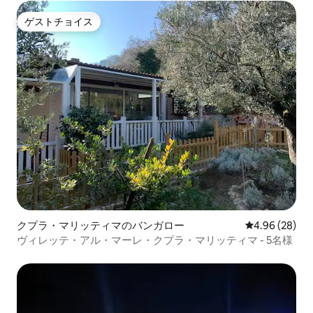
ゲストチョイス
ゲストチョイス
クプラ・マリッティマのバンガロー
レビュー28件
4.96 (28)
ヴィレッテ・アル・マーレ・クプラ・マリッティマ - 5名様