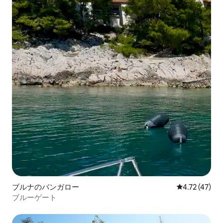
ブルナのバンガロー
レビュー47件
4.72 (47)
ブルーゲート