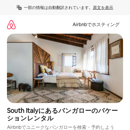
コ
一部の情報は自動翻訳されています。
原文を表示
ン
テ
ン
Airbnbでホスティング
ツ
に
ス
キ
ッ
プ
South Italyにあるバンガローのバケー
ションレンタル
Airbnbでユニークなバンガローを検索・予約しよう