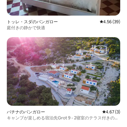
トッレ・スダのバンガロー
レビュー39件
4.56 (39)
庭付きの静かで快適
バチナのバンガロー
レビュー3件
4.67 (3)
キャンプが楽しめる宿泊先Grot 9 - 2寝室のテラス付きの宿
泊先