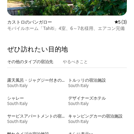
カストロのバンガロー
レビュー
5 (3)
モバイルホーム「Tahiti」4室、6～7名様用、エアコン完備
ぜひ訪⁠れ⁠た⁠い目⁠的⁠地
その他のタ⁠イ⁠プ⁠の宿⁠泊⁠先
やるべきこと
露天風呂・ジャグジー付きの宿泊施設
トルッリの宿泊施設
South Italy
South Italy
シャレー
デザイナーズホテル
South Italy
South Italy
サービスアパートメントの宿泊施設
キャンピングカーの宿泊施設
South Italy
South Italy
離れタイプの宿泊施設
さらに表示