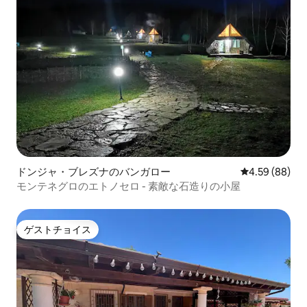
ドンジャ・ブレズナのバンガロー
レビュー88件
4.59 (88)
モンテネグロのエトノセロ - 素敵な石造りの小屋
ゲストチョイス
ゲストチョイス