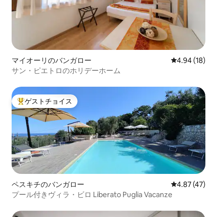
マイオーリのバンガロー
レビュー18件
4.94 (18)
サン・ピエトロのホリデーホーム
ゲストチョイス
大好評のゲストチョイスです。
ペスキチのバンガロー
レビュー47件
4.87 (47)
プール付きヴィラ・ビロ Liberato Puglia Vacanze