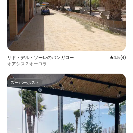
リド・デル・ソーレのバンガロー
レビュー4
4.5 (4)
オアシス 2 オーロラ
スーパーホスト
スーパーホスト