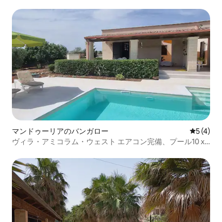
マンドゥーリアのバンガロー
レビュー
5 (4)
ヴィラ・アミコラム・ウェスト エアコン完備、プール10 x
4 m