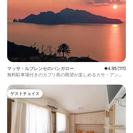
マッサ・ルブレンセのバンガロー
レビュー111
4.95 (111)
無料駐車場付きのカプリ島の眺望が楽しめるカサ・アンコ
ラ。
ゲストチョイス
ゲストチョイス