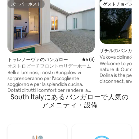
スーパーホスト
ゲストチョイス
スーパーホスト
ゲストチョイス
ザチルのバンガロ
Vukova doli
トッレノーヴァのバンガロー
レビュー3件、5つ星中5つ
5 (3)
シャレー3
Welcome to your p
オストロビーチフロントホリデーホーム
nature 🌲 Our coz
Belli e luminosi, i nostri Bungalow vi
Dolina is the perfe
sorprenderanno per l'accogliente
disconnect, and e
soggiorno e per la splendida cucina.
Montenegro. ✨ Wha
Dotati di tutti i comfort per rendere la
location surround
South Italyにあるバンガローで人気の
vostra vacanza più comoda. Nella
for couples & we
struttura che ospita i bungalow sono
アメニティ・設備
mountain air and t
presenti un parco giochi per i bambini,
terrace to enjoy 
una sala massaggi, una zona lavanderia.
Location: 15 min f
Posto auto. Free WiFi. Accesso diretto
access, yet compl
all'antistante spiaggia libera. Per
Perfect for: Roma
garantire un soggiorno piacevole e
lovers Digital deto
senza inconvenienti per tutti, ti