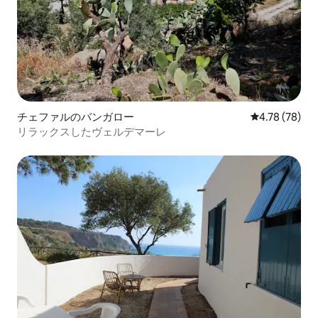
チェファルのバンガロー
レビュー78件
4.78 (78)
リラックスしたヴェルデマーレ