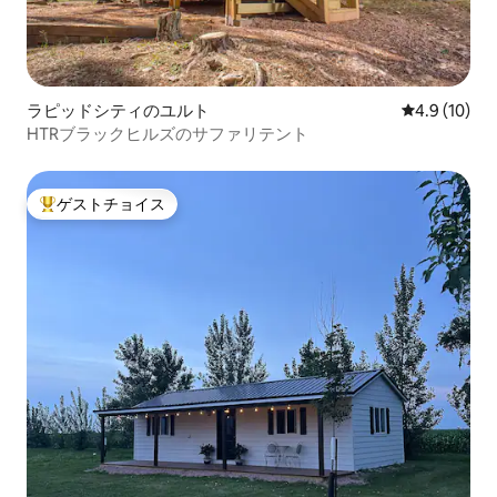
ラピッドシティのユルト
レビュー10
4.9 (10)
HTRブラックヒルズのサファリテント
ゲストチョイス
大好評のゲストチョイスです。