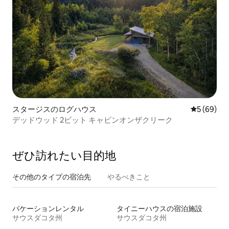
スタージスのログハウス
レビュー6
5 (69)
デッドウッド 2ビット キャビンオンザクリーク
ぜひ訪⁠れ⁠た⁠い目⁠的⁠地
その他のタ⁠イ⁠プ⁠の宿⁠泊⁠先
やるべきこと
バケーションレンタル
タイニーハウスの宿泊施設
サウスダコタ州
サウスダコタ州