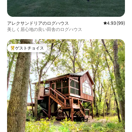
アレクサンドリアのログハウス
レビュー99件
4.93 (99)
美しく居心地の良い田舎のログハウス
ゲストチョイス
大好評のゲストチョイスです。