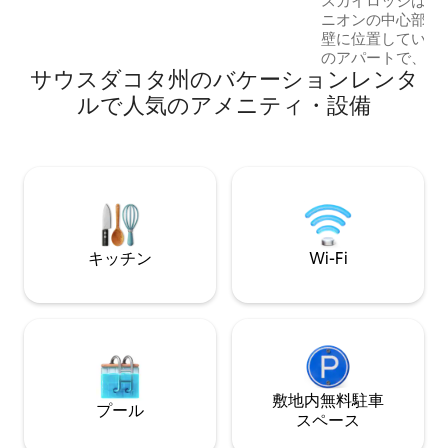
スカイロッジはス
グ スノーモービル スキー 多くの高級レス
ニオンの中心部に位
トラン スピアフィッシュまで15分 リード
壁に位置しています
とデッドウッドまで30分。 ラピッドシテ
のアパートで、プ
ィとデビルズタワーまで1時間。 ラシュモ
サウスダコタ州のバケーションレンタ
ョンホームの最上階に
ア山またはバッドランズまで1時間半。 ク
フィッシュ滝とラ
ルで人気のアメニティ・設備
レイジーホース、カスター、カスター州
イキングコースを
立公園まで1時間30分
す。 素晴らしい景色です！（鹿、エル
ク、ハゲワシ、ハ
タカが近くにいます） ハイキン
クリング、ロック
影、マス釣り、ま
こともできます。 夜の星。
適な隠れ家です！
キッチン
Wi-Fi
敷地内無料駐⁠車
プール
ス⁠ペ⁠ー⁠ス