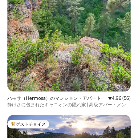
ハモサ（Hermosa）のマンション・アパート
レビュー56件
4.96 (56)
静けさに包まれたキャニオンの隠れ家 | 高級アパートメント
+ 野生生物
ゲストチョイス
大好評のゲストチョイスです。