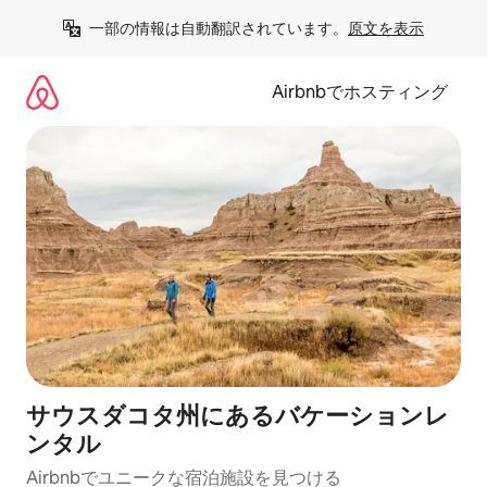
コ
一部の情報は自動翻訳されています。
原文を表示
ン
テ
ン
Airbnbでホスティング
ツ
に
ス
キ
ッ
プ
サウスダコタ州にあるバケーションレ
ンタル
Airbnbでユニークな宿泊施設を見つける