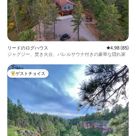
リードのログハウス
レビュー85件
4.98 (85)
ジャグジー、焚き火台、バレルサウナ付きの豪華な隠れ家
ゲストチョイス
大好評のゲストチョイスです。