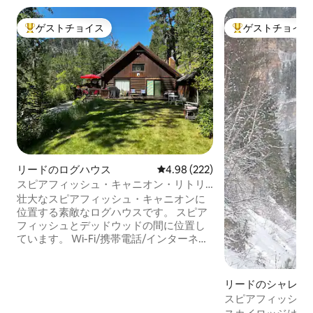
ゲストチョイス
ゲストチョイス
大好評のゲストチョイスです。
大好評のゲストチ
リードのログハウス
レビュー222件、5つ星中4.98
4.98 (222)
スピアフィッシュ・キャニオン・リトリ
ート（ヴァルハラ）
壮大なスピアフィッシュ・キャニオンに
位置する素敵なログハウスです。 スピア
フィッシュとデッドウッドの間に位置し
ています。 Wi-Fi/携帯電話/インターネッ
ト。 ノーザンブラックヒルズのアトラク
ションとアクティビティ： スピアフィッ
シュ・フォールズ ブライダル・ヴェイ
リードのシャレー
ル・フォールズ ラフロック・フォールズ
スピアフィッシュ
釣り ロッククライミングに挑戦 ハイキン
イ・ロッジ