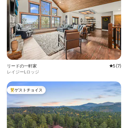
リードの一軒家
レビュー
5 (7)
レイジーLロッジ
ゲストチョイス
大好評のゲストチョイスです。