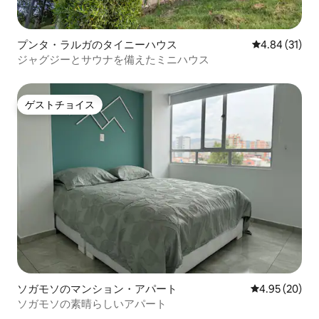
プンタ・ラルガのタイニーハウス
レビュー31件
4.84 (31)
ジャグジーとサウナを備えたミニハウス
ゲストチョイス
ゲストチョイス
ソガモソのマンション・アパート
レビュー20件
4.95 (20)
ソガモソの素晴らしいアパート