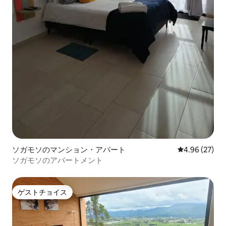
ソガモソのマンション・アパート
レビュー27件
4.96 (27)
ソガモソのアパートメント
ゲストチョイス
ゲストチョイス