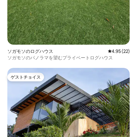
ソガモソのログハウス
レビュー22件
4.95 (22)
ソガモソのパノラマを望むプライベートログハウス
ゲストチョイス
ゲストチョイス