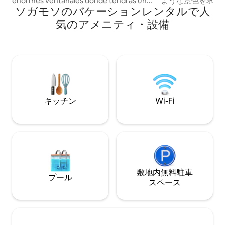
enormes ventanales donde tendrás un
ような景色を求め
ソガモソのバケーションレンタルで人
palco hacia la imponente Laguna de
たは大人数のグループ
Tota! Todo este precioso lote es para ti!
社が提供するもの 
気のアメニティ・設備
Delante, la laguna y las montañas.
いただける、プラ
Detrás, un bosque reserva natural.
たキャビン 暖かい
Leidys te ayudará en lo que necesites!
整ったキッチン 広く
Pídele un rico plan fogata o chimenea
用駐車場、テレビ お湯 🌅 素晴
(incluidos). Si quieres desayuno,
で目を覚まし、自
almuerzo o comida, traído hasta la
るような気分を味
puerta, también es posible! O haz un rico
asado al barril!
キッチン
Wi-Fi
敷地内無料駐⁠車
プール
ス⁠ペ⁠ー⁠ス