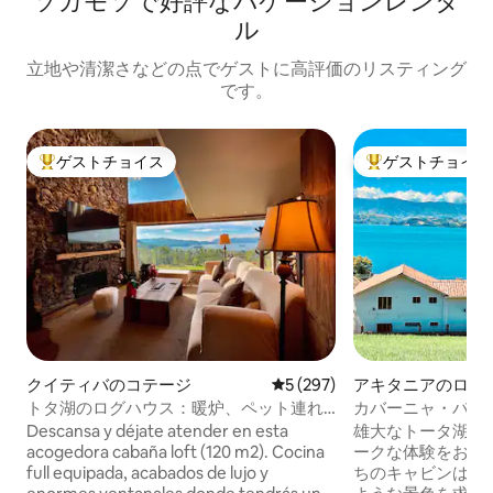
ソガモソで好評なバケーションレンタ
ル
立地や清潔さなどの点でゲストに高評価のリスティング
です。
ゲストチョイス
ゲストチョイス
大好評のゲストチョイスです。
大好評のゲストチ
クイティバのコテージ
レビュー297件、5つ星中5つ
5 (297)
アキタニアのログ
トタ湖のログハウス：暖炉、ペット連れ
カバーニャ・バジ
可の庭
トタ、ジャグジー
Descansa y déjate atender en esta
雄大なトータ湖の
acogedora cabaña loft (120 m2). Cocina
ークな体験をお
full equipada, acabados de lujo y
ちのキャビンは、