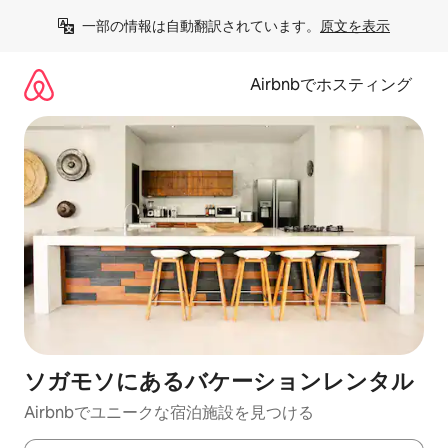
コ
一部の情報は自動翻訳されています。
原文を表示
ン
テ
ン
Airbnbでホスティング
ツ
に
ス
キ
ッ
プ
ソガモソにあるバケーションレンタル
Airbnbでユニークな宿泊施設を見つける