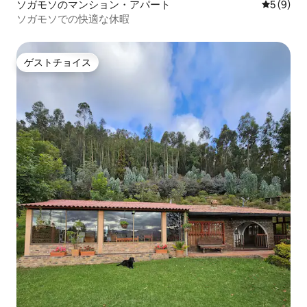
ソガモソのマンション・アパート
レビュー
5 (9)
ソガモソでの快適な休暇
ゲストチョイス
ゲストチョイス