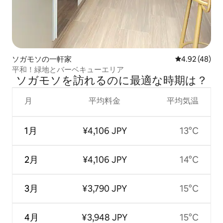
ソガモソの一軒家
レビュー48件
4.92 (48)
平和！緑地とバーベキューエリア
ソガモソを訪⁠れ⁠るの⁠に最⁠適⁠な時⁠期⁠は⁠？
月
平均料金
平均気温
1月
¥4,106 JPY
13°C
2月
¥4,106 JPY
14°C
3月
¥3,790 JPY
15°C
4月
¥3,948 JPY
15°C