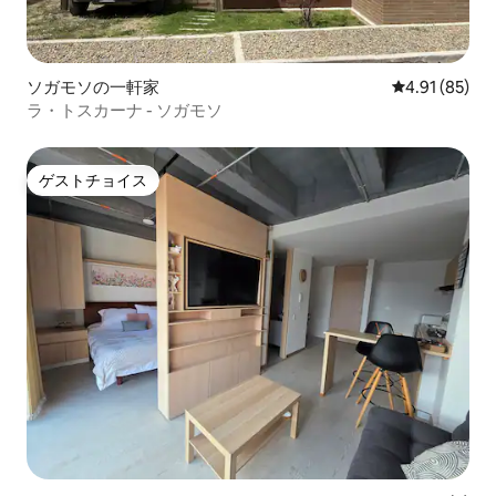
ソガモソの一軒家
レビュー85件
4.91 (85)
ラ・トスカーナ - ソガモソ
ゲストチョイス
ゲストチョイス