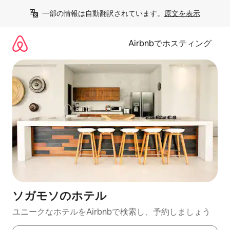
コ
一部の情報は自動翻訳されています。
原文を表示
ン
テ
ン
Airbnbでホスティング
ツ
に
ス
キ
ッ
プ
ソガモソのホ⁠テ⁠ル
ユニークなホ⁠テ⁠ル⁠をAirbnb⁠で検⁠索⁠し⁠、予⁠約し⁠ま⁠し⁠ょ⁠う