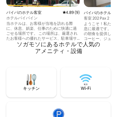
パイパのホテル客室
レビュー9件、5つ星中4.89
4.89 (9)
パイパのホテル客
ホテルパイパイン
客室 202 Pax 2
当ホテルは、お客様が当地を訪れる際
ようこそ！私たち
に、休息、娯楽、仕事のために快適に過
息に最適です。1人あ
ごせる場所です。 この場所は、厳選され
の朝食を提供して
たお客様への優れたサービス、駐車場サ
コーヒー、ジュー
ソガモソにあるホ⁠テ⁠ル⁠で人⁠気⁠の
ービスを含み、パイパでの滞在をより良
ます。また、ラン
くするための快適で清潔な場所を提供し
メニューもご用意
ア⁠メ⁠ニ⁠テ⁠ィ⁠・設⁠備
ています。 このホテルは、近くのレジャ
がございましたら
ー施設の一つであるソチャゴタ湖（Lago
ください。私たち
Sochagota）やイトパル・テルマル・プ
位置しています。
ールズ（Piscinas Termales ITP）の近くに
デ・バルガスやプ
位置しています。 掲載価格はカップル料
セなどの観光スポ
金です！
す。お会いできる
す！
キッチン
Wi-Fi