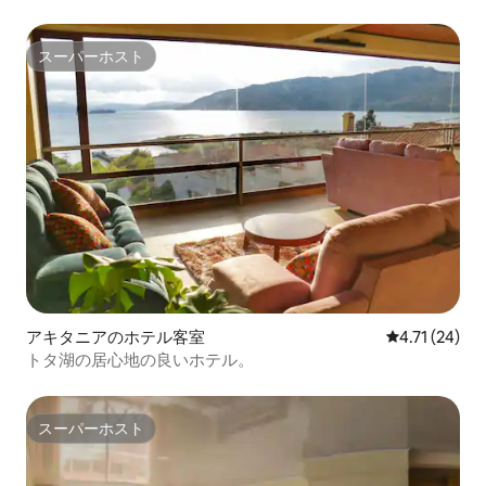
スーパーホスト
スーパーホスト
アキタニアのホテル客室
レビュー24件
4.71 (24)
トタ湖の居心地の良いホテル。
スーパーホスト
スーパーホスト