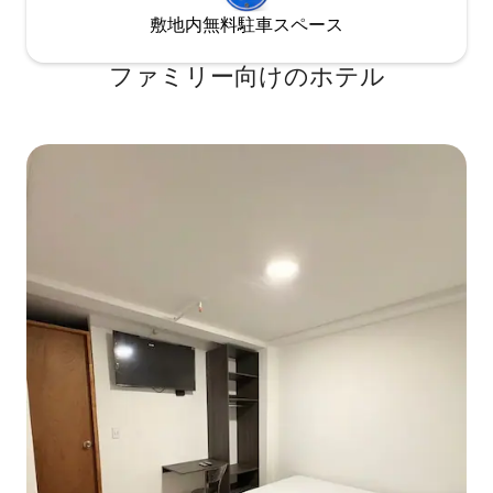
敷地内無料駐⁠車ス⁠ペ⁠ー⁠ス
ファミリー向⁠け⁠のホ⁠テ⁠ル