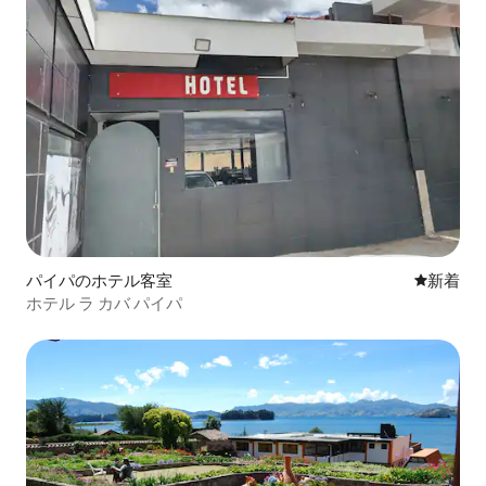
パイパのホテル客室
新しい宿
新着
ホテル ラ カバ パイパ