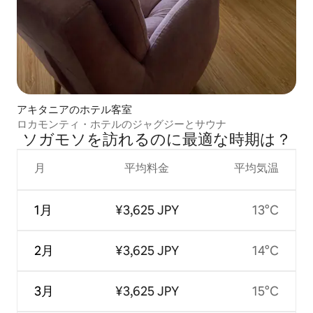
アキタニアのホテル客室
ロカモンティ・ホテルのジャグジーとサウナ
ソガモソを訪⁠れ⁠るの⁠に最⁠適⁠な時⁠期⁠は⁠？
月
平均料金
平均気温
1月
¥3,625 JPY
13°C
2月
¥3,625 JPY
14°C
3月
¥3,625 JPY
15°C