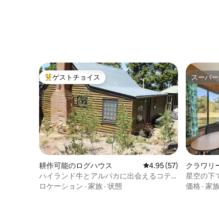
ゲストチョイス
スーパー
大好評のゲストチョイスです。
スーパー
耕作可能のログハウス
レビュー57件、5つ星中
4.95 (57)
クラワリ
ハイランド牛とアルパカに出会えるコテ
星空の下
ージ@ CherryTree
ー付きロ
ロケーション
·
家族
·
状態
価格
·
家