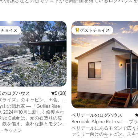
や清潔さなどの点でゲストから高評価を得ているログハウスを
トチョイス
ゲストチョイス
ゲストチョイスです。
大好評のゲストチョイスです。
4.94つ星の平均評価
ラのログハウス
レビュー38件、5つ星中5つ星の平均評価
5 (38)
ズライズ」のキャビン、田舎、
山の景色
の隠れ家 — 「Gullies Rise」
復され
ベリデールのログハウス
s Rise Cabinは、元の石造りの暖
Berridale Alpine Retreat 
、鉄を備え、素朴な趣とモダン
キャビン無料Wi-Fi
ベリデールにあるモダンで広々
、アメニティ、テクノロジーが
族
·
キッチン
ァミリー向けのキャビン。スキ
をのむような山の景