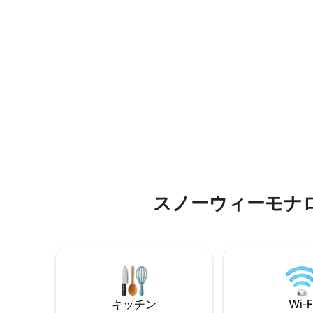
riverfront swimming hole and morning
色に囲ま
light. Steps from lifts, cafés & village
を見渡せ
trails. Featured in Broadsheet, Vogue
木々に囲
Living, Country Style & The Local Project.
ンからわ
This rare boutique alpine cabin blends
ャーまで45分です
mountains, design & effortless style.
な空間、
ウトドア
の良い拠
す。
スノーウィーモナ
キッチン
Wi-F