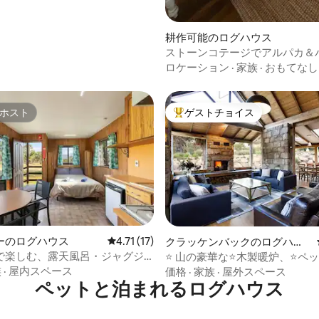
耕作可能のログハウス
ストーンコテージでアルパカ＆
ド牛との触れ合い＆桜の木
ロケーション
·
家族
·
おもてなし
ホスト
ゲストチョイス
ホスト
大好評のゲストチョイスです。
4.95つ星の平均評価
ーのログハウス
レビュー17件、5つ星中4.71つ星の平均評価
4.71 (17)
クラッケンバックのログハウ
ス
で楽しむ、露天風呂・ジャグジ
⭐️ 山の豪華な⭐️木製暖炉、⭐️ペ
グハウス
族
·
屋内スペース
価格
·
家族
·
屋外スペース
ペットと泊まれるログハウス