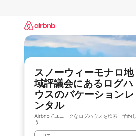
コ
ン
テ
ン
ツ
に
ス
キ
ッ
プ
スノーウィーモナロ地
域評議会にあるログハ
ウスのバケーションレ
ンタル
Airbnbでユニークなログハウスを検索・予約
う
エリア