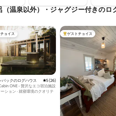
呂（温泉以外）・ジャグジー付きのロ
トチョイス
ゲストチョイス
ゲストチョイスです。
大好評のゲストチョイスです。
ンバックのログハウス
レビュー26件、5つ星中5つ星の平均評価
5 (26)
つ星中5つ星の平均評価
s Cabin ONE - 贅沢なエコ宿泊施設
ケーション
·
就寝環境のクオリテ