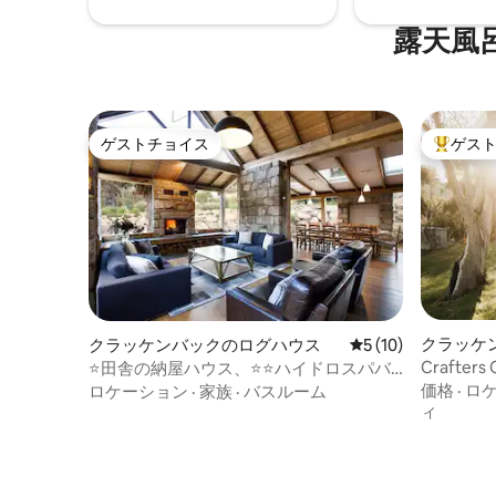
露天風
ゲストチョイス
ゲス
ゲストチョイス
大好評の
クラッケ
クラッケンバックのログハウス
レビュー10件、5
5 (10)
Crafter
⭐️田舎の納屋ハウス、⭐️⭐️ハイドロスパバ
ス、ペット歓迎
価格
·
ロ
ロケーション
·
家族
·
バスルーム
ィ