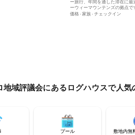
ー旅行、年間を通した滞在に最
れ、スノーイーズの輝く夕焼け
ーウィーマウンテンズの拠点で
るこの静かなリトリートは、
シャーとスレッドボへのアクセ
価格
·
家族
·
チェックイン
まれた場所にあり、ジンダバイ
利。カフェ・レストラン・ショ
ずか20分、スレドボとペリッシ
徒歩圏内。 ジンダバインまでわずか15
。 静かでロマンチック
分、スキー場まで約45分。敷地
またはスキー、ハイキング、ア
場があります。最大8名様まで
アドベンチャーのための居心地
だけ、追加の寝具もご用意して
点をお探しのカップルに最適で
す。無料Wi-Fiがご利用いただけま
要望に応じてアーリーチェック
イトチェックアウトが可能です
能状況によりご希望に添えない
り、追加料金が発生する場合も
す。
ロ地域評議会にあるログハウスで人気
i
プール
敷地内無料駐