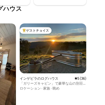
グハウス
ゲストチョイス
大好評のゲストチョイスです。
インゲビラのログハウス
レビュー36件、5
5 (36)
「ガリーズキャビン」で豪華な山の別荘
体験
ロケーション
·
家族
·
眺め