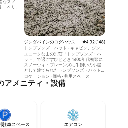
適なスノ
す。ペリ
スが便
ップまで
内に駐車
ご宿泊いた
おりま
ジンダバインのログハウス
レビュー148件、5つ星
4.92 (148)
す。 ご
トンプソンズ・ハット - キャビン、ジンダ
インとレ
バインまで5分未満
ユニークな山の別荘「トンプソンズ・ハ
。予約可
ット」で過ごすひととき 1900年代初頭に
場合があ
スノーウィ・プレーンズに牛飼いの小屋
ありま
として建てられたトンプソンズ・ハット
で過去にタイムスリップしましょう。 愛
ロケーション
·
価格
·
共用スペース
のアメニティ・設備
情を込めて移転され、慎重に修復された
この小屋は、素朴な魅力とモダンな快適
さを兼ね備えています。 スノーウィー山
脈に位置するこの宿泊施設は、ロマンス
や冒険を求めるカップルや少人数のグル
ープ、またはただくつろぎたい方に最適
です。 暖炉のそばでくつろぎ、素晴らし
い風景を探索し、この歴史ある宿泊先の
⁠車ス⁠ペ⁠ー⁠ス
エアコン
時代を超えた美しさに浸りましょう。