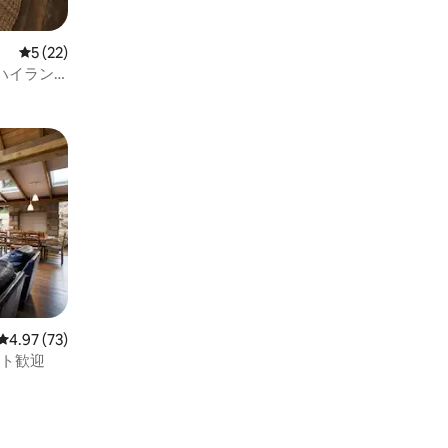
レビュー22件、5つ星中5つ星の平均評価
5 (22)
ハイラン
レビュー73件、5つ星中4.97つ星の平均評価
4.97 (73)
ット歓迎