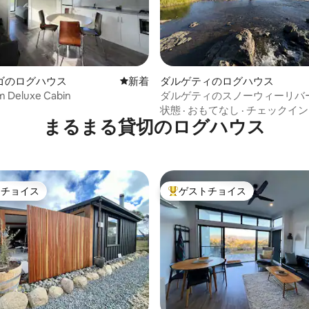
ゴのログハウス
新しい宿泊先
新着
ダルゲティのログハウス
m Deluxe Cabin
ダルゲティのスノーウィーリバ
あるペットOKのキャビン
状態
·
おもてなし
·
チェックイン
まるまる貸切のログハウス
トチョイス
ゲストチョイス
ゲストチョイスです。
大好評のゲストチョイスです。
4.67つ星の平均評価