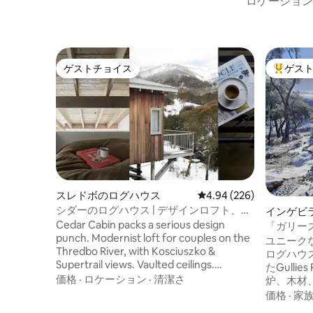
ロケーション
ゲストチョイス
ゲス
ゲストチョイス
大好評の
スレドボのログハウス
レビュー226件、5つ星中
4.94 (226)
シダーのログハウス | デザインロフト、温
インゲビ
泉、山の眺望
Cedar Cabin packs a serious design
「ガリー
punch. Modernist loft for couples on the
モダン、
ユニークな山
Thredbo River, with Kosciuszko &
ログハウス 2024年10月に新しく修
Supertrail views. Vaulted ceilings.
たGullie
Japanese Onsen for post-slope unwind.
価格
·
ロケーション
·
清潔さ
炉、木材
Award-winning, curated interiors with a
な快適さ
価格
·
家
custom Shal mural. Balcony frames the
融合しています。 息