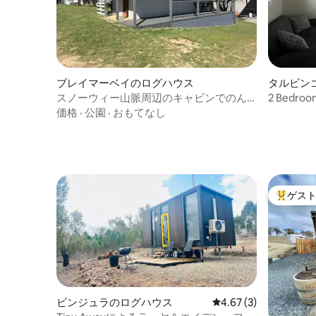
ブレイマーベイのログハウス
タルビン
スノーウィー山脈周辺のキャビンでのん
2 Bedroo
びり過ごす
価格
·
公園
·
おもてなし
ゲス
大好評の
ビンジュラのログハウス
レビュー3件、5つ星中
4.67 (3)