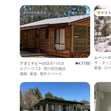
スーパーホスト
ゲス
スーパーホスト
大好評の
ムーンバ
ザ・ダッ
アダミナビーのログハウス
レビュー10件、5つ星
4.7 (10)
家族
·
ロ
ログハウス2 - 雪の宿泊施設
価格
·
家族
·
屋外スペース