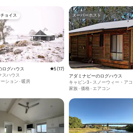
トチョイス
スーパーホスト
ゲストチョイスです。
スーパーホスト
のログハウス
レビュー17件、5つ星中5つ星の平均評価
5 (17)
クスハウス
中4.7つ星の平均評価
アダミナビーのログハウス
ケーション
·
暖房
キャビン3 - スノーウィー・ア
ョン
家族
·
価格
·
エアコン