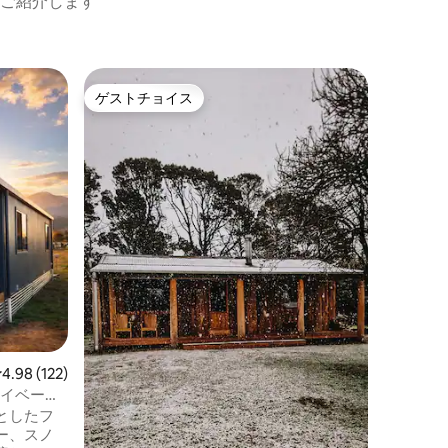
ご紹介します
ジンダバ
ゲストチョイス
ゲス
ゲストチョイス
大好評
The Noo
クチュア
***11月/
な高山の
護区でもあ
み、シン
ンが融合
価格
·
ロ
クスしましょう。 
かな環境
ムビーだ
回るのをご覧く
らわずか
ら35分
敷地内にあります
た、あな
レビュー122件、5つ星中4.98つ星の平均評価
4.98 (122)
— プライベート
としたフ
ー、スノ