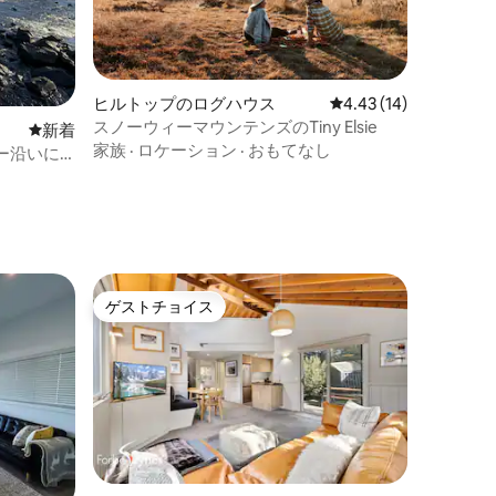
ヒルトップのログハウス
レビュー14件、5つ星
4.43 (14)
スノーウィーマウンテンズのTiny Elsie
新しい宿泊先
新着
家族
·
ロケーション
·
おもてなし
ー沿いに
ゲストチョイス
ゲストチョイス