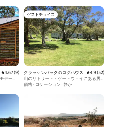
ゲストチョイス
ゲストチョイス
レビュー9件、5つ星中4.67つ星の平均評価
4.67 (9)
クラッケンバックのログハウス
レビュー52件、5つ星
4.9 (52)
コモデーシ
山のリトリート・ゲートウェイにある居
心地の良いログハウスNo.6
価格
·
ロケーション
·
静か