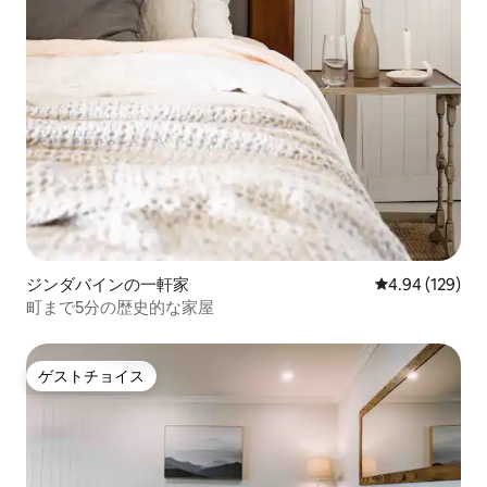
ジンダバインの一軒家
レビュー129件
4.94 (129)
町まで5分の歴史的な家屋
ゲストチョイス
ゲストチョイス