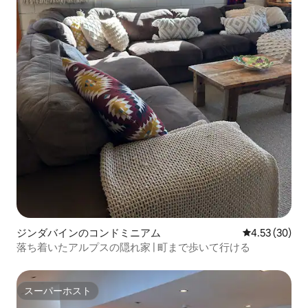
ジンダバインのコンドミニアム
レビュー30件
4.53 (30)
落ち着いたアルプスの隠れ家 | 町まで歩いて行ける
スーパーホスト
スーパーホスト