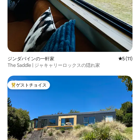
ジンダバインの一軒家
レビュー1
5 (11)
The Saddle | ジャキャリーロックスの隠れ家
ゲストチョイス
大好評のゲストチョイスです。