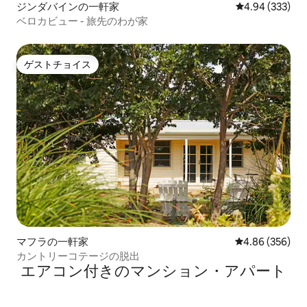
ジンダバインの一軒家
レビュー333件
4.94 (333)
ベロカビュー - 旅先のわが家
ゲストチョイス
ゲストチョイス
マフラの一軒家
レビュー356件
4.86 (356)
カントリーコテージの脱出
エアコン付きのマンション・アパート