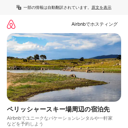
コ
一部の情報は自動翻訳されています。
原文を表示
ン
テ
ン
Airbnbでホスティング
ツ
に
ス
キ
ッ
プ
ペリッシャースキー場⁠周⁠辺⁠の宿⁠泊⁠先
Airbnbでユニークなバ⁠ケ⁠ー⁠シ⁠ョ⁠ンレ⁠ン⁠タ⁠ルや一⁠軒⁠家
な⁠ど⁠を予⁠約⁠し⁠よ⁠う