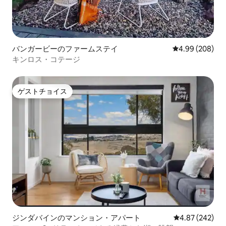
バンガービーのファームステイ
レビュー208件
4.99 (208)
キンロス・コテージ
ゲストチョイス
ゲストチョイス
ジンダバインのマンション・アパート
レビュー242件
4.87 (242)