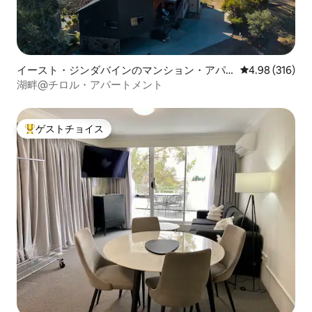
イースト・ジンダバインのマンション・アパ
レビュー316件
4.98 (316)
ート
湖畔@チロル・アパートメント
ゲストチョイス
大好評のゲストチョイスです。