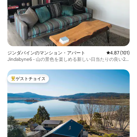
ジンダバインのマンション・アパート
レビュー101件
4.87 (101)
Jindabyne6 - 山の景色を楽しめる新しい日当たりの良い2
寝室/2バスルーム
ゲストチョイス
大好評のゲストチョイスです。