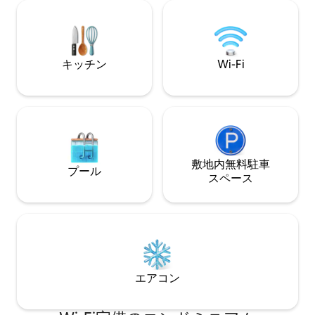
子様のみ。ペット
This rare boutique alpine cabin blends
エストに応じて。
mountains, design & effortless style.
スが制限される場
動車をおすすめし
キッチン
Wi-Fi
コンポストトイレ
の電力使用が適用
敷地内無料駐⁠車
プール
ス⁠ペ⁠ー⁠ス
エアコン