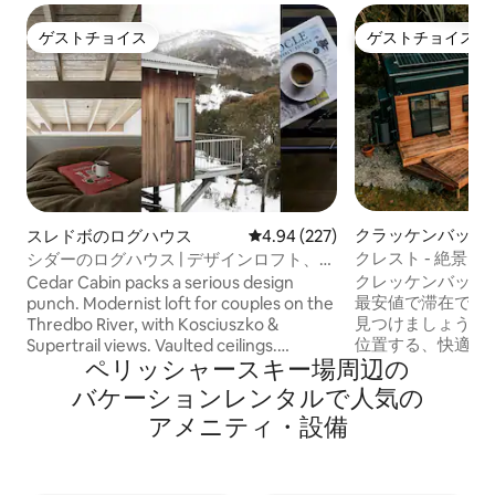
ゲストチョイス
ゲストチョイス
ゲストチョイス
ゲストチョイス
クラッケンバック
スレドボのログハウス
レビュー227件、5つ星中4.94
4.94 (227)
クレスト - 絶景
シダーのログハウス | デザインロフト、温
ス
泉、山の眺望
クレッケンバック
Cedar Cabin packs a serious design
最安値で滞在でき
punch. Modernist loft for couples on the
見つけましょう。
Thredbo River, with Kosciuszko &
位置する、快適な
Supertrail views. Vaulted ceilings.
ペリッシャースキー場⁠周⁠辺⁠の
ッドのアルパイン
Japanese Onsen for post-slope unwind.
キ、ベッド、また
Award-winning, curated interiors with a
バ⁠ケ⁠ー⁠シ⁠ョ⁠ン⁠レ⁠ン⁠タ⁠ル⁠で人⁠気⁠の
らの素晴らしい景
custom Shal mural. Balcony frames the
ア⁠メ⁠ニ⁠テ⁠ィ⁠・⁠設⁠備
い。スレッドボと
riverfront swimming hole and morning
置し、Starlink 
light. Steps from lifts, cafés & village
バーベキュー、ゲ
trails. Featured in Broadsheet, Vogue
トを備えています
Living, Country Style & The Local Project.