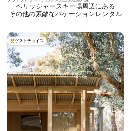
ペリッシャースキー場⁠周⁠辺⁠に⁠あ⁠る
そ⁠の⁠他⁠の素⁠敵⁠なバ⁠ケ⁠ー⁠シ⁠ョ⁠ン⁠レ⁠ン⁠タ⁠ル
ゲストチョイス
大好評のゲストチョイスです。