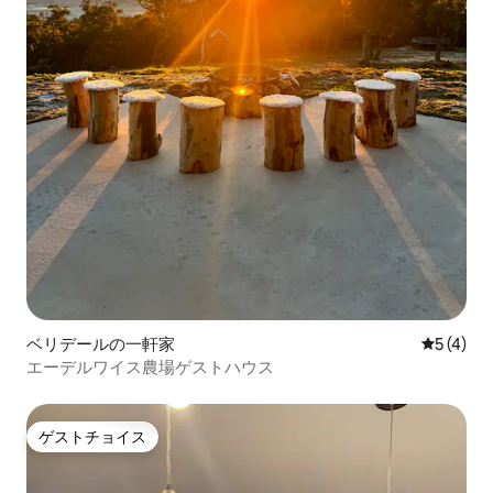
ベリデールの一軒家
レビュー
5 (4)
エーデルワイス農場ゲストハウス
ゲストチョイス
ゲストチョイス