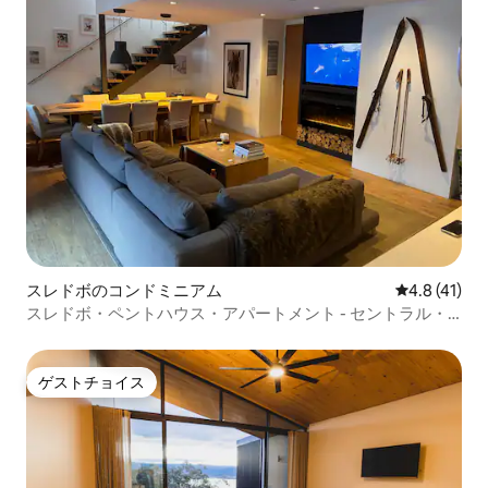
スレドボのコンドミニアム
レビュー41
4.8 (41)
スレドボ・ペントハウス・アパートメント - セントラル・
ビレッジ
ゲストチョイス
ゲストチョイス