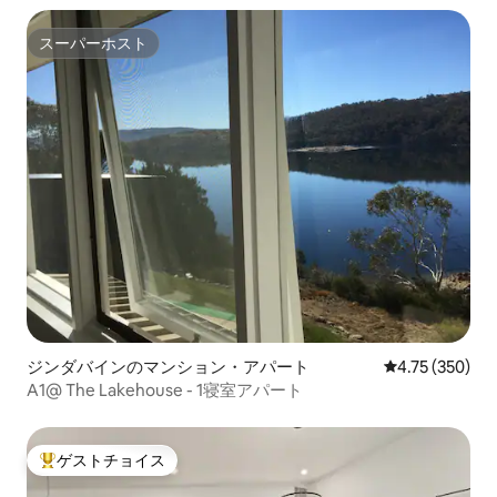
スーパーホスト
スーパーホスト
ジンダバインのマンション・アパート
レビュー350件
4.75 (350)
A1@ The Lakehouse - 1寝室アパート
ゲストチョイス
大好評のゲストチョイスです。