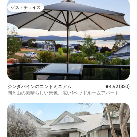
ゲストチョイス
ゲストチョイス
ジンダバインのコンドミニアム
レビュー320件
4.92 (320)
湖と山の素晴らしい景色、広い1ベッドルームアパート