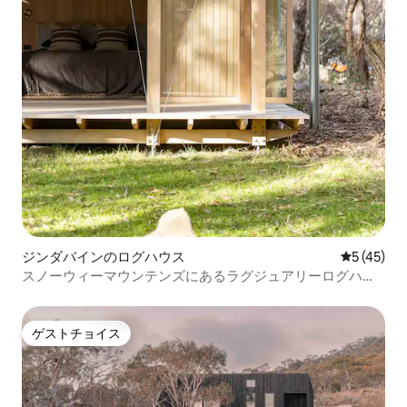
ジンダバインのログハウス
レビュー4
5 (45)
スノーウィーマウンテンズにあるラグジュアリーログハウ
ス
ゲストチョイス
ゲストチョイス