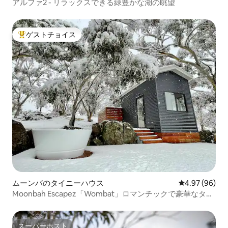
アルファ2 - リラックスできる緑豊かな湖の眺望
ゲストチョイス
大好評のゲストチョイスです。
ムーンバのタイニーハウス
レビュー96件
4.97 (96)
Moonbah Escapez「Wombat」ロマンチックで豪華なタイ
ニーハウス
スーパーホスト