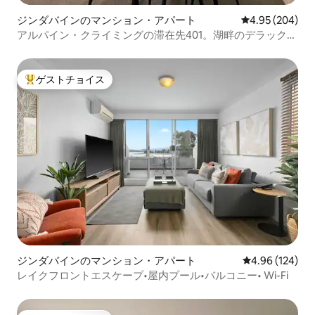
ジンダバインのマンション・アパート
レビュー204件
4.95 (204)
アルパイン・クライミングの滞在先401。湖畔のデラックス
キング・アパートメント
ゲストチョイス
大好評のゲストチョイスです。
ジンダバインのマンション・アパート
レビュー124件
4.96 (124)
レイクフロントエスケープ•屋内プール•バルコニー• Wi-Fi