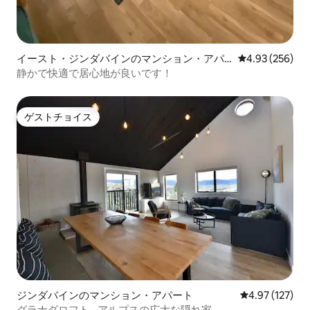
イースト・ジンダバインのマンション・アパ
レビュー256件
4.93 (256)
ート
静かで快適で居心地が良いです！
ゲストチョイス
ゲストチョイス
ジンダバインのマンション・アパート
レビュー127件
4.97 (127)
グラナダロフト - アルプスの広大な隠れ家