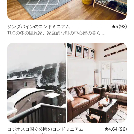
ジンダバインのコンドミニアム
レビュー9
5 (93)
TLCの冬の隠れ家、家庭的な町の中心部の暮らし
コジオスコ国立公園のコンドミニアム
レビュー96件
4.64 (96)