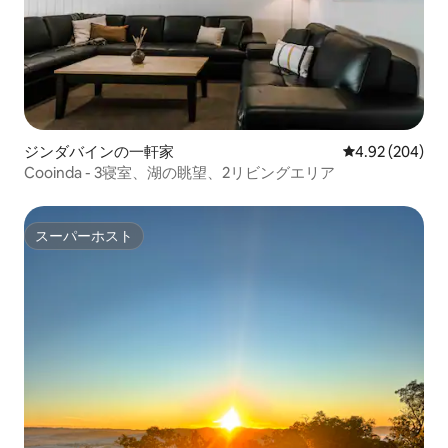
ジンダバインの一軒家
レビュー204件
4.92 (204)
Cooinda - 3寝室、湖の眺望、2リビングエリア
スーパーホスト
スーパーホスト