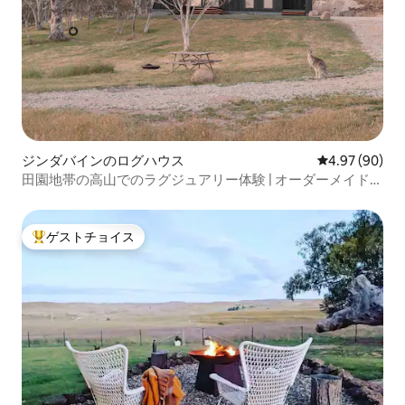
ジンダバインのログハウス
レビュー90件
4.97 (90)
田園地帯の高山でのラグジュアリー体験 | オーダーメイドの
ファミリーキャビン
ゲストチョイス
大好評のゲストチョイスです。