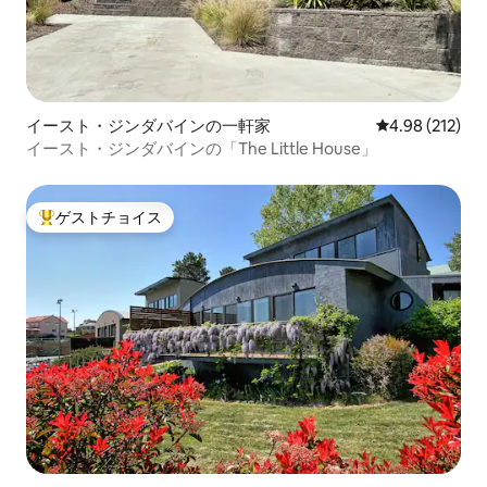
イースト・ジンダバインの一軒家
レビュー212件
4.98 (212)
イースト・ジンダバインの「The Little House」
ゲストチョイス
大好評のゲストチョイスです。