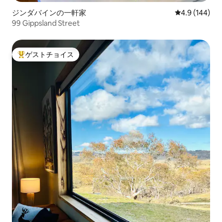
ジンダバインの一軒家
レビュー144
4.9 (144)
99 Gippsland Street
ゲストチョイス
大好評のゲストチョイスです。