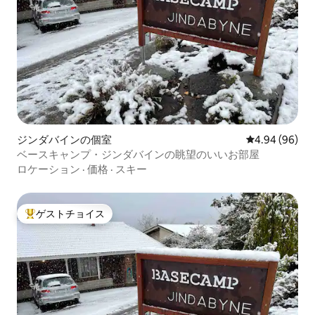
ジンダバインの個室
レビュー96件
4.94 (96)
ベースキャンプ・ジンダバインの眺望のいいお部屋
ロケーション
·
価格
·
スキー
ゲストチョイス
大好評のゲストチョイスです。