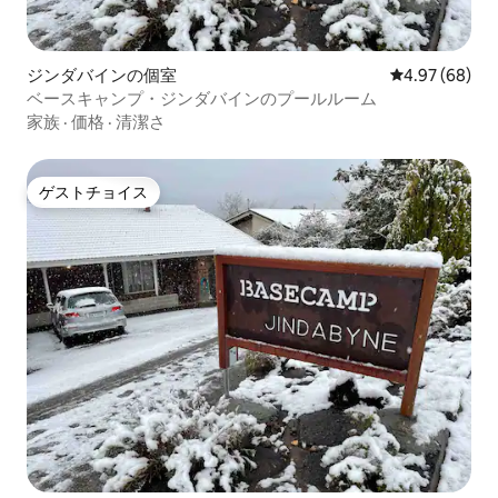
ジンダバインの個室
レビュー68件
4.97 (68)
ベースキャンプ・ジンダバインのプールルーム
家族
·
価格
·
清潔さ
ゲストチョイス
ゲストチョイス