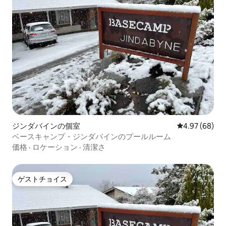
ジンダバインの個室
レビュー68件
4.97 (68)
ベースキャンプ・ジンダバインのプールルーム
価格
·
ロケーション
·
清潔さ
ゲストチョイス
ゲストチョイス