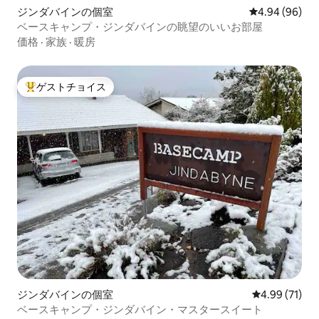
ジンダバインの個室
レビュー96件
4.94 (96)
ベースキャンプ・ジンダバインの眺望のいいお部屋
価格
·
家族
·
暖房
ゲストチョイス
大好評のゲストチョイスです。
ジンダバインの個室
レビュー71件
4.99 (71)
ベースキャンプ・ジンダバイン・マスタースイート