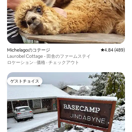
Michelagoのコテージ
レビュー489件
4.84 (489)
Laurobel Cottage - 田舎のファームステイ
ロケーション
·
価格
·
チェックアウト
ゲストチョイス
ゲストチョイス