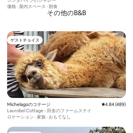
ジンダバインのシャレー
価格
·
屋内スペース
·
朝食
その他のB&B
ゲストチョイス
ゲストチョイス
Michelagoのコテージ
レビュー489件
4.84 (489)
Laurobel Cottage - 田舎のファームステイ
ロケーション
·
家族
·
おもてなし