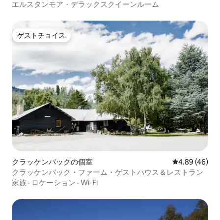
エルスタンモア・デラックスクイーンルーム
ゲストチョイス
ゲストチョイス
クラッケンバックの個室
レビュー46件
4.89 (46)
クラッケンバック・ファーム・ゲストハウス＆レストラン
家族
·
ロケーション
·
Wi-Fi