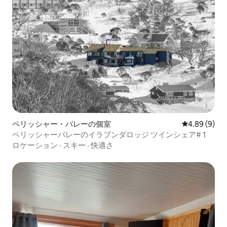
ペリッシャー・バレーの個室
レビュー9件
4.89 (9)
ペリッシャーバレーのイラブンダロッジ ツインシェア# 1
ロケーション
·
スキー
·
快適さ