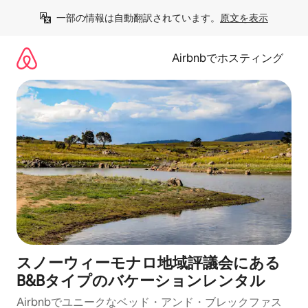
コ
一部の情報は自動翻訳されています。
原文を表示
ン
テ
ン
Airbnbでホスティング
ツ
に
ス
キ
ッ
プ
スノーウィーモナロ地域評議会にある
B&Bタイプのバケーションレンタル
Airbnbでユニークなベッド・アンド・ブレックファス