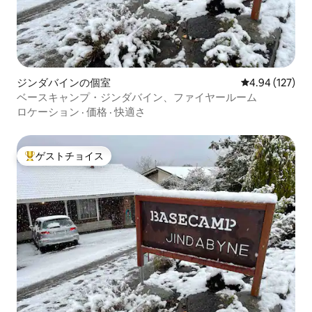
ジンダバインの個室
レビュー127件
4.94 (127)
ベースキャンプ・ジンダバイン、ファイヤールーム
ロケーション
·
価格
·
快適さ
ゲストチョイス
大好評のゲストチョイスです。