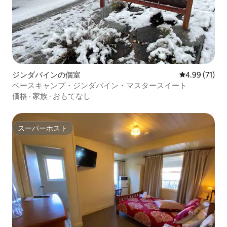
ジンダバインの個室
レビュー71件
4.99 (71)
ベースキャンプ・ジンダバイン・マスタースイート
価格
·
家族
·
おもてなし
スーパーホスト
スーパーホスト