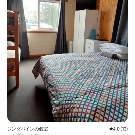
ジンダバインの個室
レビュー12
4.0 (12)