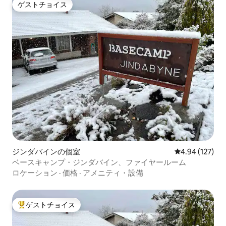
ゲストチョイス
ゲストチョイス
ジンダバインの個室
レビュー127件
4.94 (127)
ベースキャンプ・ジンダバイン、ファイヤールーム
ロケーション
·
価格
·
アメニティ・設備
ゲストチョイス
大好評のゲストチョイスです。