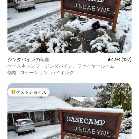
ジンダバインの個室
レビュー127件
4.94 (127)
ベースキャンプ・ジンダバイン、ファイヤールーム
価格
·
ロケーション
·
ハイキング
ゲストチョイス
大好評のゲストチョイスです。