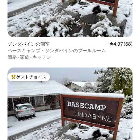
ジンダバインの個室
レビュー68件
4.97 (68)
ベースキャンプ・ジンダバインのプールルーム
価格
·
家族
·
キッチン
ゲストチョイス
大好評のゲストチョイスです。