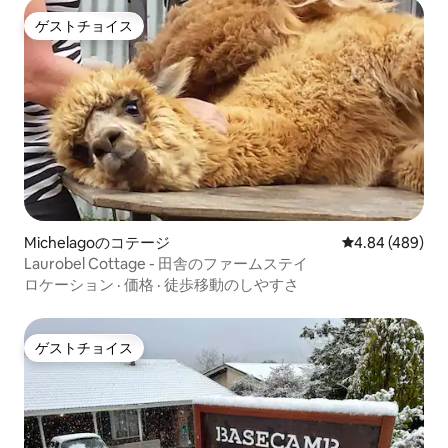
ゲストチョイス
ゲストチョイス
Michelagoのコテージ
レビュー489件
4.84 (489)
Laurobel Cottage - 田舎のファームステイ
ロケーション
·
価格
·
徒歩移動のしやすさ
ゲストチョイス
ゲストチョイス