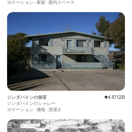
ロケーション
·
家族
·
屋内スペース
ジンダバインの個室
レビュー23件
4.57 (23)
ジンダバインのシャレー
ロケーション
·
価格
·
清潔さ