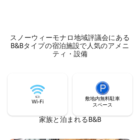
り、ベッドを整え
ドリネン、タオルが備わっています。 冷
合）、食事の提供
蔵庫、キッチン用品、ケトルもご用意し
ど、ちょっとした
ております。 客室には暖房設備が備わっ
皆様のお越しをこ
ています。 キャンベラ空港は宿泊施設か
ります。
ら114.3キロです。
スノーウィーモナロ地域評議会にある
B&Bタイプの宿泊施設で人気のアメニ
ティ・設備
敷地内無料駐⁠車
Wi-Fi
ス⁠ペ⁠ー⁠ス
家族と泊まれるB&B