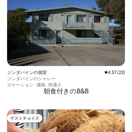
ジンダバインの個室
レビュー23件
4.57 (23)
ジンダバインのシャレー
ロケーション
·
価格
·
快適さ
朝食付きのB&B
ゲストチョイス
ゲストチョイス