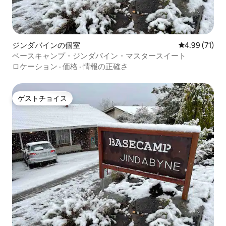
ジンダバインの個室
レビュー71件
4.99 (71)
ベースキャンプ・ジンダバイン・マスタースイート
ロケーション
·
価格
·
情報の正確さ
ゲストチョイス
ゲストチョイス