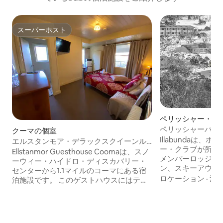
スーパーホスト
スーパーホスト
ペリッシャー・バ
ペリッシャーバレ
クーマの個室
ツインシェア# 1
Illabundaは
エルスタンモア・デラックスクイーンル
ー・クラブが所有
ーム
Ellstanmor Guesthouse Coomaは、スノ
メンバーロッジです。 ロッジは
ーウィー・ハイドロ・ディスカバリー・
ン、スキーアウト
センターから1.1マイルのコーマにある宿
下にあり、テレマ
ロケーション
·
清
泊施設です。 このゲストハウスにはテラ
接しています。 ロッジはフルケータリン
スがあります。 ゲストハウスには無料
グ（朝食、昼食、
Wi-Fiと無料専用駐車場があります。 ゲス
ーが常駐していま
トハウスのユニットには、ワードロー
として運営されて
ブ、薄型テレビ、専用バスルーム、ベッ