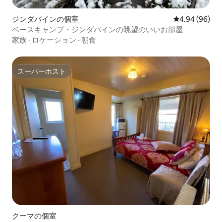
ジンダバインの個室
レビュー96件
4.94 (96)
ベースキャンプ・ジンダバインの眺望のいいお部屋
家族
·
ロケーション
·
朝食
スーパーホスト
スーパーホスト
クーマの個室