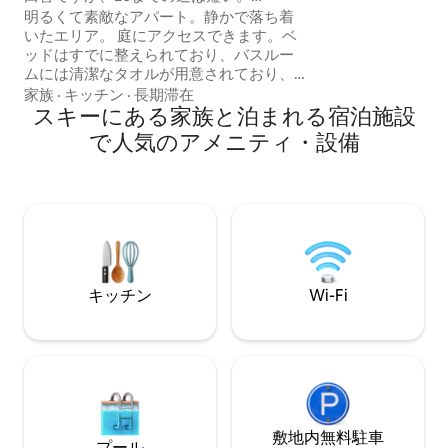
Tusenfryd/Nmbuに近い
明るくて素敵なアパート。静かで落ち着
す。日の出はデル
いたエリア。 庭にアクセスできます。ベ
オリジナルのWond
ッドはすでに整えられており、バスルー
様でご宿泊いただ
ムには清潔なタオルが用意されており、
チン、エアコン。
お客様の後は私たちが掃除します。田舎
うに感じます。
家族
·
キッチン
·
長期滞在
にありますが、中央部にあり、高速道路
スキーにある家族と泊まれる宿泊施設
までわずか2分です。 Tusenfryd、
で人気のアメニティ・設備
Drøbak、Ski、Osloへの近い道。買い物に
行く場合は、車で15分以内にいくつかの
オプションがあります：Ski Storsenter、
Vinterbro Storsenter、Oslo fashion
outlet（Vestby）、Vestby Storsenter、
Drøbak City。クロクホル・ディスクゴル
フコースまで車で25分未満。
キッチン
Wi-Fi
敷地内無料駐⁠車
プール