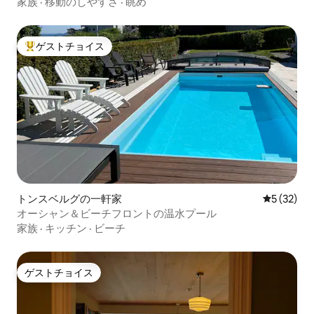
家族
·
移動のしやすさ
·
眺め
ゲストチョイス
大好評のゲストチョイスです。
トンスベルグの一軒家
レビュー3
5 (32)
オーシャン＆ビーチフロントの温水プール
家族
·
キッチン
·
ビーチ
ゲストチョイス
ゲストチョイス