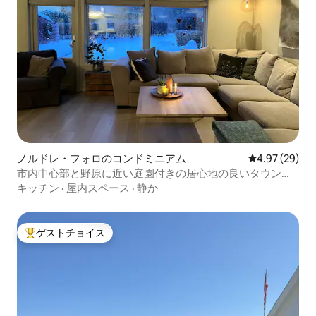
ノルドレ・フォロのコンドミニアム
レビュー29件
4.97 (29)
市内中心部と野原に近い庭園付きの居心地の良いタウンハ
ウス
キッチン
·
屋内スペース
·
静か
ゲストチョイス
大好評のゲストチョイスです。