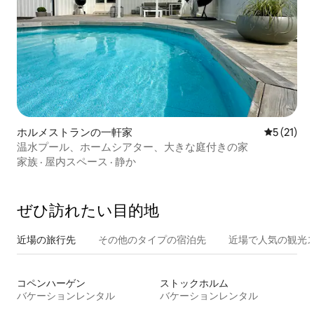
ホルメストランの一軒家
レビュー2
5 (21)
温水プール、ホームシアター、大きな庭付きの家
家族
·
屋内スペース
·
静か
ぜひ訪⁠れ⁠た⁠い目⁠的⁠地
近場の旅行先
その他のタ⁠イ⁠プ⁠の宿⁠泊⁠先
近場で人気の観光
コペンハーゲン
ストックホルム
バケーションレンタル
バケーションレンタル