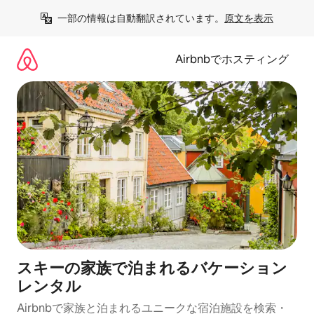
コ
一部の情報は自動翻訳されています。
原文を表示
ン
テ
ン
Airbnbでホスティング
ツ
に
ス
キ
ッ
プ
スキーの家族で泊まれるバケーション
レンタル
Airbnbで家族と泊まれるユニークな宿泊施設を検索・