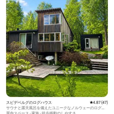
スピデベルグのログハウス
レビュー47件
4.87 (47)
サウナと露天風呂を備えたユニークなノルウェーのログハ
ウス！
屋内スペース
·
家族
·
徒歩移動のしやすさ