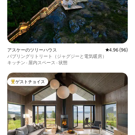
アスケーのツリーハウス
レビュー96件
4.96 (96)
バブリングリトリート（ジャグジーと電気暖房）
キッチン
·
屋内スペース
·
状態
ゲストチョイス
大好評のゲストチョイスです。