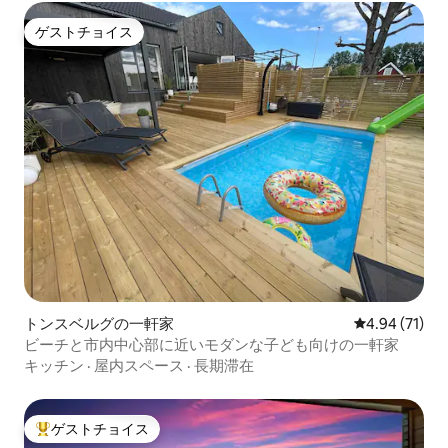
ゲストチョイス
ゲストチョイス
トンスベルグの一軒家
レビュー71件
4.94 (71)
ビーチと市内中心部に近いモダンな子ども向けの一軒家
キッチン
·
屋内スペース
·
長期滞在
ゲストチョイス
大好評のゲストチョイスです。