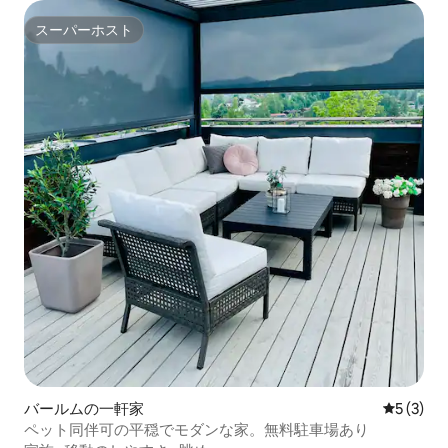
スーパーホスト
スーパーホスト
バールムの一軒家
レビュー
5 (3)
ペット同伴可の平穏でモダンな家。無料駐車場あり