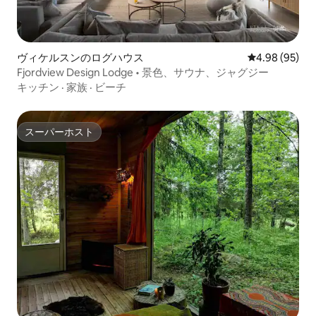
ヴィケルスンのログハウス
レビュー95件
4.98 (95)
Fjordview Design Lodge • 景色、サウナ、ジャグジー
キッチン
·
家族
·
ビーチ
スーパーホスト
スーパーホスト