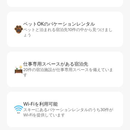
ペットOKのバ⁠ケ⁠ー⁠シ⁠ョ⁠ンレ⁠ン⁠タ⁠ル
ペットと泊まれる宿泊先10件の中から見つけまし
ょう
仕事専用ス⁠ペ⁠ー⁠スがあ⁠る宿⁠泊⁠先
20件の宿泊施設が仕事専用スペースを備えていま
す
Wi-Fiを利⁠用⁠可⁠能
スキーにあるバケーションレンタルのうち30件が
Wi-Fiを提供しています