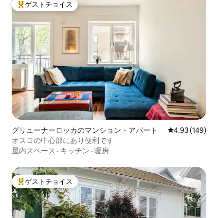
ゲストチョイス
大好評のゲストチョイスです。
グリューナーロッカのマンション・アパート
レビュー149件
4.93 (149)
オスロの中心部にあり便利です
屋内スペース
·
キッチン
·
暖房
ゲストチョイス
大好評のゲストチョイスです。