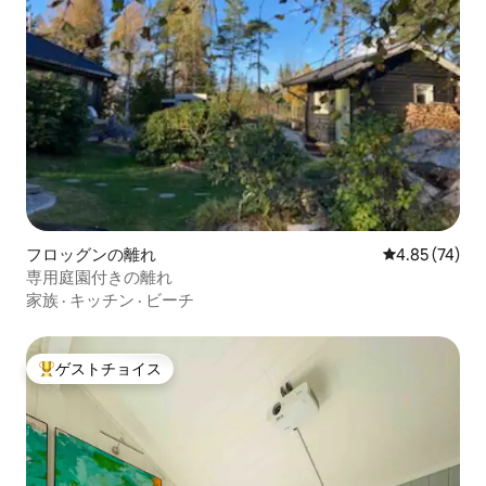
フロッグンの離れ
レビュー74件
4.85 (74)
専用庭園付きの離れ
家族
·
キッチン
·
ビーチ
ゲストチョイス
大好評のゲストチョイスです。