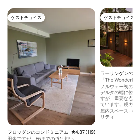
ゲストチョイス
ゲストチョイス
ゲストチョイス
ゲストチョイス
ラーリンゲンのタ
ス
「The WonderINN 
Cabin」
ノルウェー初のミラ
デルタの端に位置
すが、重要な点は
ています。鏡ガラ
消えるまで映し出
屋内スペース
·
キ
ら天井までガラス
リティ
イベートジャグジーが
プライベート - 
フロッグンのコンドミニアム
レビュー119件、5つ星中4.87
4.87 (119)
し。Øyerenは
田舎ですが、E6までの道は短い。
区で、500種以上