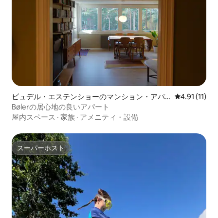
ビュデル・エステンショーのマンション・アパ
レビュー11件
4.91 (11)
ート
Bølerの居心地の良いアパート
屋内スペース
·
家族
·
アメニティ・設備
スーパーホスト
スーパーホスト