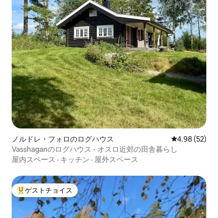
ノルドレ・フォロのログハウス
レビュー52件
4.98 (52)
Vasshaganのログハウス - オスロ近郊の田舎暮らし
屋内スペース
·
キッチン
·
屋外スペース
ゲストチョイス
大好評のゲストチョイスです。