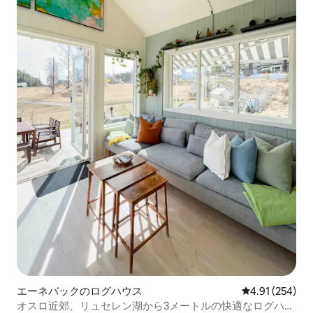
エーネバックのログハウス
レビュー254件
4.91 (254)
オスロ近郊、リュセレン湖から3メートルの快適なログハウ