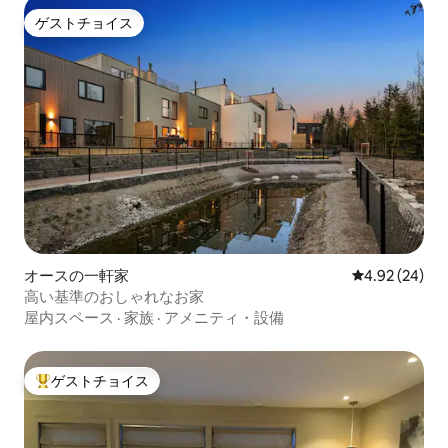
ゲストチョイス
ゲストチョイス
オースの一軒家
レビュー24件
4.92 (24)
高い基準のおしゃれなお家
屋内スペース
·
家族
·
アメニティ・設備
ゲストチョイス
大好評のゲストチョイスです。