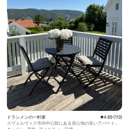
ドランメンの一軒家
レビュー113件
4.89 (113)
スヴェルヴィク市内中心部にある居心地の良いアパート（
65平方メートル）