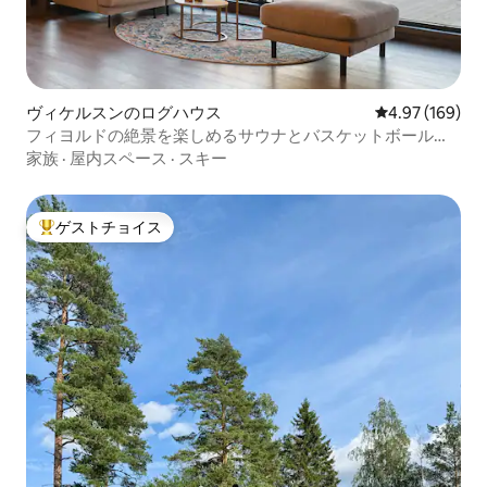
ヴィケルスンのログハウス
レビュー169件
4.97 (169)
フィヨルドの絶景を楽しめるサウナとバスケットボール
（四季を通じて）
家族
·
屋内スペース
·
スキー
ゲストチョイス
大好評のゲストチョイスです。