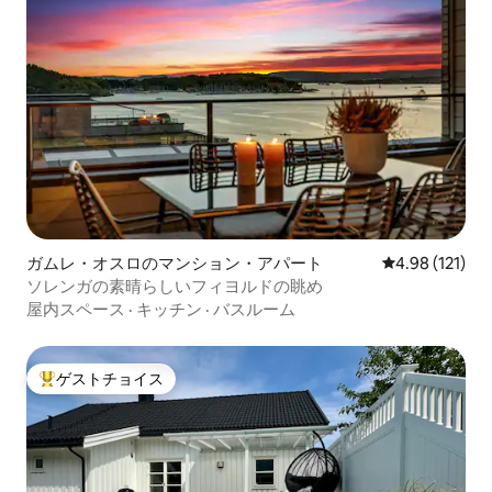
ガムレ・オスロのマンション・アパート
レビュー121件
4.98 (121)
ソレンガの素晴らしいフィヨルドの眺め
屋内スペース
·
キッチン
·
バスルーム
ゲストチョイス
大好評のゲストチョイスです。