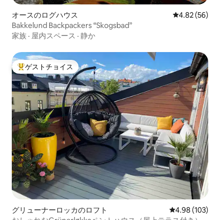
オースのログハウス
レビュー56件
4.82 (56)
Bakkelund Backpackers “Skogsbad”
家族
·
屋内スペース
·
静か
ゲストチョイス
大好評のゲストチョイスです。
グリューナーロッカのロフト
レビュー103件
4.98 (103)