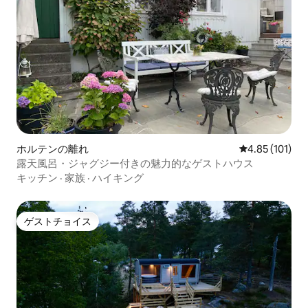
ホルテンの離れ
レビュー101件
4.85 (101)
露天風呂・ジャグジー付きの魅力的なゲストハウス
キッチン
·
家族
·
ハイキング
ゲストチョイス
ゲストチョイス