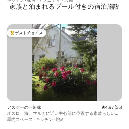
キッチン
·
家族
·
アメニティ・設備
家族と泊まれるプール付きの宿泊施設
ゲストチョイス
大好評のゲストチョイスです。
アスケーの一軒家
レビュー35件
4.97 (35)
オスロ、海、マルカに近い中心部に位置する素晴らしい一
戸建ての家です。
屋内スペース
·
キッチン
·
眺め