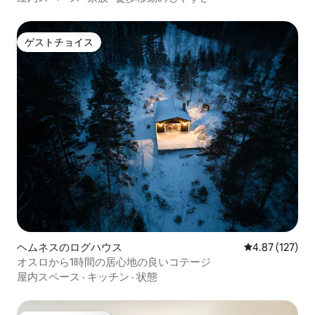
ゲストチョイス
ゲストチョイス
ヘムネスのログハウス
レビュー127件
4.87 (127)
オスロから1時間の居心地の良いコテージ
屋内スペース
·
キッチン
·
状態