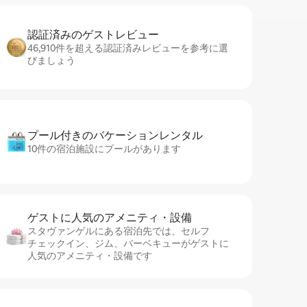
認証済みのゲ⁠ス⁠ト⁠レ⁠ビ⁠ュ⁠ー
46,910件を超える認証済みレビューを参考に選
びましょう
プール付きのバ⁠ケ⁠ー⁠シ⁠ョ⁠ンレ⁠ン⁠タ⁠ル
10件の宿泊施設にプールがあります
ゲストに人⁠気⁠のア⁠メ⁠ニ⁠テ⁠ィ・設⁠備
スタヴァンゲルにある宿泊先では、セ⁠ル⁠フ
チ⁠ェ⁠ッ⁠ク⁠イ⁠ン、ジム、バーベキューがゲストに
人気のアメニティ・設備です