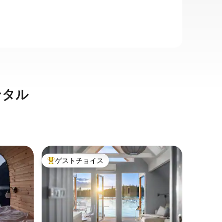
ンタル
ストーハ
ゲストチョイス
ゲス
大好評のゲストチョイスです。
大好評
Maria
静かなエ
中心部の
ゲルバス
で、私が
す。マス
家族
·
ロ