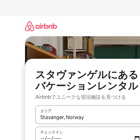
コ
ン
テ
ン
ツ
に
ス
キ
ッ
プ
スタヴァンゲルにある
バケーションレンタル
Airbnbでユニークな宿泊施設を見つける
エリア
検索結果が表示されたら、上下の矢印キーを使っ
チェックイン