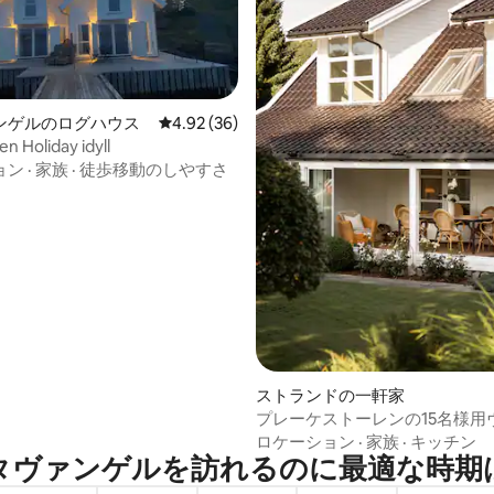
ンゲルのログハウス
レビュー36件、5つ星中4.92つ星の平均評価
4.92 (36)
4.96つ星の平均評価
n Holiday idyll
ョン
·
家族
·
徒歩移動のしやすさ
ストランドの一軒家
プレーケストーレンの15名様用
ットタブ、ボート、フィヨルド
ロケーション
·
家族
·
キッチン
ヴァンゲルを訪⁠れ⁠るの⁠に最⁠適⁠な時⁠期⁠