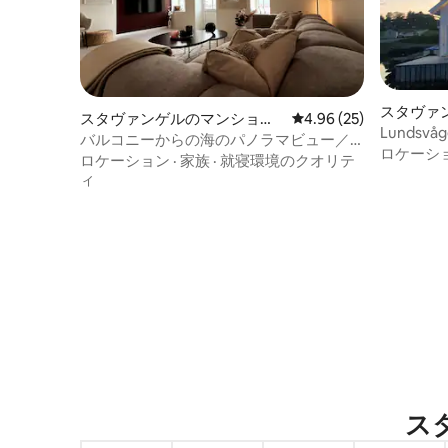
スタヴァ
スタヴァンゲルのマンショ
レビュー25件、5つ星中
4.96 (25)
Lundsvåge
ン・アパート
バルコニーからの海のパノラマビュー／
ロケーシ
歴史的な旧市街
ロケーション
·
家族
·
就寝環境のクオリテ
ィ
スタ