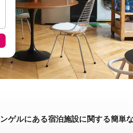
ルに⁠あ⁠る宿⁠泊⁠施⁠設⁠に関⁠す⁠る簡⁠単⁠な