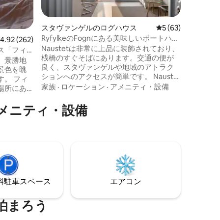
蔵式でカ
x 180
があるか
スタヴァンゲルのログハウス
レビュー63件、5
5 (63)
は、中程
RyfylkeのFognにある美味しいボートハウ
レビュー262件、5つ星中4.92つ星の平均評価
4.92 (262)
いマット
ス
Naustetは非常に上品に装飾されており、
紹介文の
ス「フィ
桟橋のすぐそばにあります。交通の便が
来事のた
は、景勝地
良く、スタヴァンゲルや地域のアトラク
ないプロ
景色を眺
ションへのアクセスが簡単です。 Naustet
じていま
 フィ
には2つの桟橋と小さなボートがあり、ハ
家族
·
ロケーション
·
アメニティ・設備
場所にあ
イキング、水泳、釣りを楽しむことがで
いるよう
きます。南西に面しており、美しい夕日
メニティ・設備
備は、ミ
をたくさん眺めることができます。 私た
en
ちは、醸造所、カフェ、ショップを備え
用できます。
た居心地の良い魅力的な小さな場所を開
にノルウェ
発しています。朝食、ランチ、ディナー
選ばれ、
に新鮮な食材を注文できます。提供およ
ンです。
び販売されているものはすべてここで作
しい景色
られています。
⁠車ス⁠ペ⁠ー⁠ス
エアコン
泊まろう