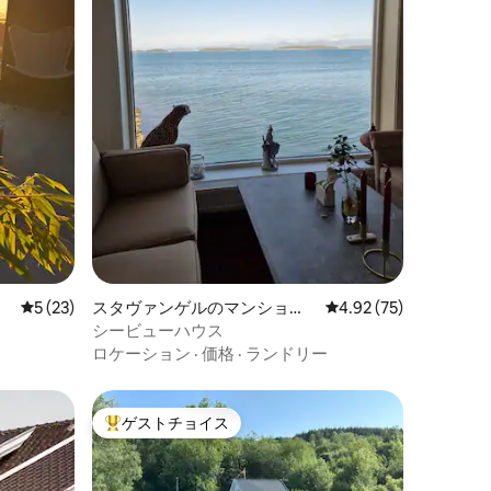
レビュー23件、5つ星中5つ星の平均評価
5 (23)
スタヴァンゲルのマンショ
レビュー75件、5つ星
4.92 (75)
ン・アパート
シービューハウス
ロケーション
·
価格
·
ランドリー
ゲストチョイス
大好評のゲストチョイスです。