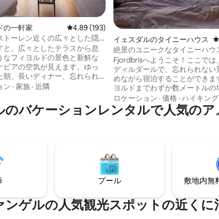
4.88つ星の平均評価
ドの一軒家
レビュー193件、5つ星中4.89つ星の平均評価
4.89 (193)
ストーレン近くの広々とした隠
イェスダルのタイニーハウス
宿泊先（プール・スパ付き）
すと、広々としたテラスから息
絶景のユニークなタイニーハウ
うなフィヨルドの景色と新鮮な
ヨルドブリス」
Fjordbrisへようこそ！ここで
ナビアの空気が見えます。ゆっ
ディルダールで、忘れられない
た朝、長いディナー、忘れられ
めながら宿泊することができます。
きを過ごすのに最適です。 プ
ョン
·
家族
·
近隣
ヨルドまでわずか数メートルの
トーレンからわずか数分の場所
るため、まるで水の中で眠って
ロケーション
·
価格
·
ハイキング
最大18名様までご宿泊いただけ
ルのバケーションレンタルで人気のア
な体験ができます。すべての設
泊先は、自然と快適さの両方を
ニハウスまたは近くのDirdalstra
家族やグループに最適な隠れ家
Gardsutsalg店の地下室で利
タブ、逆流システ
農場の販売は2023年と2025年
、フィヨルドの景色を備えた屋外
ーで最高のファームショップに
パをお楽しみください。一年中
それ自体が小さなアトラクショ
るのに最適です。 単なる宿
すぐ隣には、同じように素晴ら
なく、思い出が作れる場所で
を楽しめるサウナがあります。
i
プール
敷地内無料駐
ァンゲルの人気観光スポットの近くに