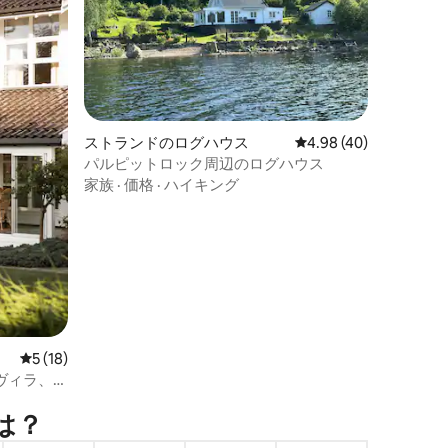
ストランドのログハウス
レビュー40件、5つ星
4.98 (40)
パルピットロック周辺のログハウス
家族
·
価格
·
ハイキング
レビュー18件、5つ星中5つ星の平均評価
5 (18)
ヴィラ、ホ
は⁠？