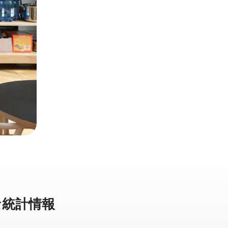
統⁠計⁠情⁠報