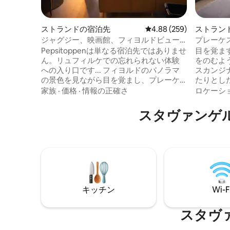
ストランドの宿泊先
レビュー259件、5つ星中
4.88 (259)
ストラン
ジャグジー、映画館、フィヨルドビュー
プレーケ
を楽しめる豪華なヴィラ
れ家的な
Pepsitoppenは単なる宿泊先ではありませ
目を覚ま
ん。リュフィルケでの忘れられない体験
をのむよ
への入り口です... フィヨルドのパノラマ
スカンジ
の景色を見ながら目を覚まし、プレーケ
たりとし
ストーレンやリーセフィヨルドを探索し
ないひとと
家族
·
価格
·
情報の正確さ
ロケーシ
て一日を過ごし、戻って星空の下でホッ
レーケス
トタブに浸かってリラックスしましょ
にあり、
スタヴァンゲ
う。冒険を求めている場合でも、静かな
るこの宿
休暇を求めている場合でも、Pepsitoppen
求めるご
は忘れられない滞在の拠点として最適で
的な場所です。 ホット
す。 ゲストは、プライベートボートツア
ム、9席
ーを含むRyfylke Adventuresの特別なフ
スイムス
ィヨルド体験を予約することができま
リラックスす
す。
泊先では
す。
キッチン
Wi-F
スタヴ