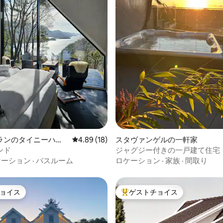
4.97つ星の平均評価
ランのタイニーハウ
レビュー18件、5つ星中4.89つ星の平均評価
4.89 (18)
スタヴァンゲルの一軒家
ンド
ジャグジー付きの一戸建て住宅
ケーション
·
バスルーム
ロケーション
·
家族
·
間取り
ョイス
ゲストチョイス
ョイス
大好評のゲストチョイスです。