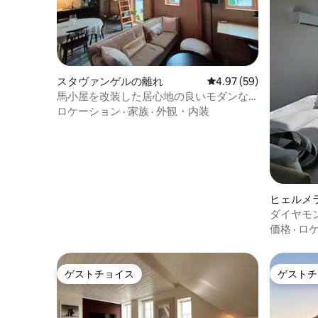
スタヴァンゲルの離れ
レビュー59件、5つ星中
4.97 (59)
馬小屋を改装した居心地の良いモダンな
ワンルームマンション
ロケーション
·
家族
·
外観・内装
ヒェルメ
ス
ダイヤモ
価格
·
ロ
ゲストチョイス
ゲストチ
ゲストチョイス
ゲストチ