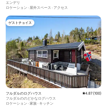
エンデリ
ロケーション
·
屋外スペース
·
アクセス
ゲストチョイス
ゲストチョイス
フルダルのログハウス
レビュー100件
4.87 (100)
フルダルののどかなログハウス
ロケーション
·
家族
·
キッチン