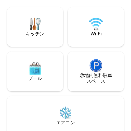
privat. - Jacuzzi - WiFi - Elbillading
ベッド -設備の整
tilgjengelig på fellesparkering - Privat
場 -バスまで5分
展望台。 -薪は含まれて
ヒートポンプ/エア
たちは唯一の隣人
を保証します。
キッチン
Wi-Fi
敷地内無料駐⁠車
プール
ス⁠ペ⁠ー⁠ス
エアコン