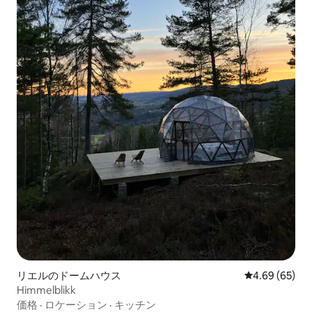
リエルのドームハウス
レビュー65件
4.69 (65)
Himmelblikk
価格
·
ロケーション
·
キッチン