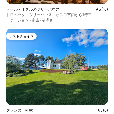
ソール・オダルのツリーハウス
レビュー1
5 (16)
トロヘッタ・ツリーハウス、オスロ市内から1時間
ロケーション
·
家族
·
清潔さ
ゲストチョイス
ゲストチョイス
グランの一軒家
レビュー
5 (6)