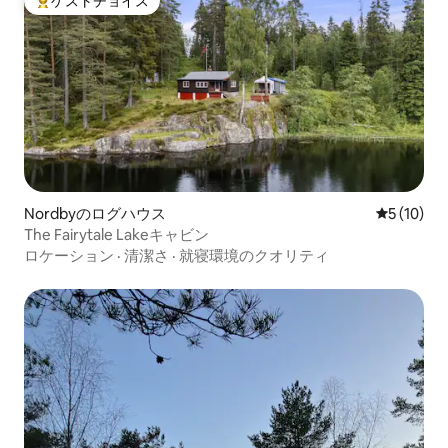
ゲストチョイス
大好評のゲストチョイスです。
Nordbyのログハウス
レビュー1
5 (10)
The Fairytale Lakeキャビン
ロケーション
·
清潔さ
·
就寝環境のクオリティ