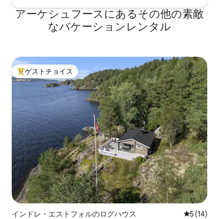
アーケシュフースにあるその他の素敵
なバケーションレンタル
ゲストチョイス
大好評のゲストチョイスです。
インドレ・エストフォルのログハウス
レビュー1
5 (14)