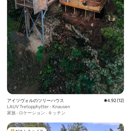
アイツヴォルのツリーハウス
レビュー12件
4.92 (12)
LAUV Tretopphytter - Knausen
家族
·
ロケーション
·
キッチン