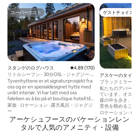
スーパーホスト
ゲストチョイス
スーパーホスト
ゲストチョイス
スタンゲのログハウス
レビュー170件、5つ星中4.89
4.89 (170)
リトルシーフン - 30分OSL - ジャグジー -
アスケーのタイニ
デザインハウス
Tyvenhyttene er et signaturprosjekt fra
ブラックミラー（
oss og er en spesialdesignet hytte med
私たちのアパート
unikt interiør. Vi har tatt med oss
ています。オスロか
følelsen av å bo på et boutique hotell til
森の中を歩き、2
den flotte naturen i Mjøsli. Hytta har
家族
·
ロケーション
·
露天風呂・ジャグジ
景色を眺めることができ
privat terasse, 1 bad og 1 soverom +
ー
散歩し、キャンプ
ロケーション
·
価
sovesofa i stue med tilsammen 4
アーケシュフースのバケーションレン
ベキューをし、夜
sengeplasser. Delen med sovesofa dele
クスして、思い出
タルで人気のアメニティ・設備
med glassvegg som er flyttbar og
ください。 私たちは以下を提供していま
lammeller for som gjør soveplassen
す。 -フルサイズの