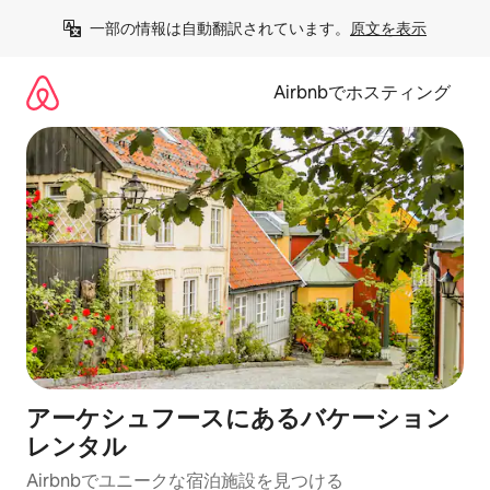
コ
一部の情報は自動翻訳されています。
原文を表示
ン
テ
ン
Airbnbでホスティング
ツ
に
ス
キ
ッ
プ
アーケシュフースにあるバケーション
レンタル
Airbnbでユニークな宿泊施設を見つける