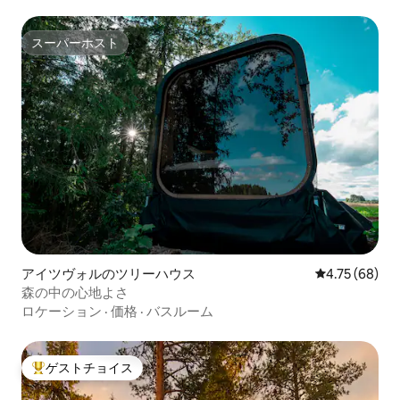
スーパーホスト
スーパーホスト
アイツヴォルのツリーハウス
レビュー68件
4.75 (68)
森の中の心地よさ
ロケーション
·
価格
·
バスルーム
ゲストチョイス
大好評のゲストチョイスです。