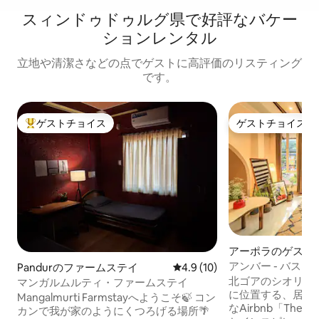
スィンドゥドゥルグ県で好評なバケー
ションレンタル
立地や清潔さなどの点でゲストに高評価のリスティング
です。
ゲストチョイス
ゲストチョイス
大好評のゲストチョイスです。
ゲストチョイス
アーポラのゲスト
アンバー - バス
Pandurのファームステイ
レビュー10件、5つ星中4.9
4.9 (10)
イート｜ポーズプ
北ゴアのシオリム
マンガルムルティ・ファームステイ
に位置する、居心
Mangalmurti Farmstayへようこそ🍃 コン
なAirbnb「The P
カンで我が家のようにくつろげる場所🌴