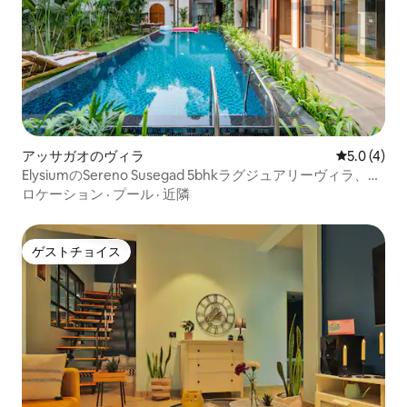
アッサガオのヴィラ
レビュー4
5.0 (4)
ElysiumのSereno Susegad 5bhkラグジュアリーヴィラ、プ
ライベートプール
ロケーション
·
プール
·
近隣
ゲストチョイス
ゲストチョイス