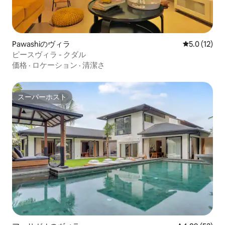
Pawashiのヴィラ
レビュー12
5.0 (12)
ピースヴィラ - クダル
価格
·
ロケーション
·
清潔さ
スーパーホスト
スーパーホスト