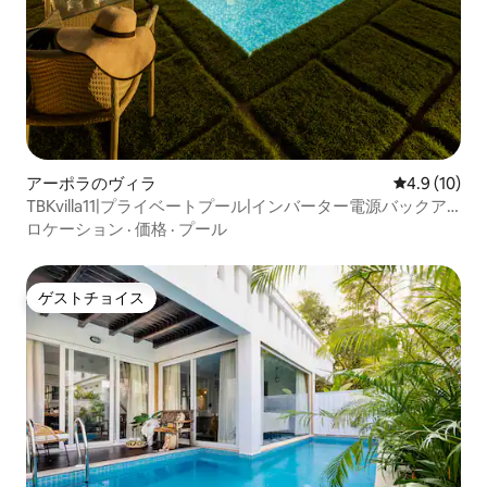
アーポラのヴィラ
レビュー10
4.9 (10)
TBKvilla11|プライベートプール|インバーター電源バックア
ップ|管理人
ロケーション
·
価格
·
プール
ゲストチョイス
ゲストチョイス