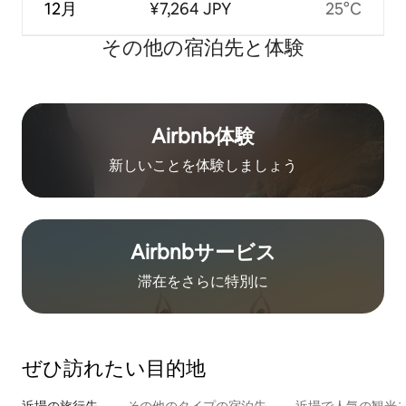
12月
¥7,264 JPY
25°C
その他の宿⁠泊⁠先と体⁠験
Airbnb体験
新しいことを体験しましょう
Airbnb⁠サ⁠ー⁠ビ⁠ス
滞在をさ⁠ら⁠に特⁠別⁠に
ぜひ訪⁠れ⁠た⁠い目⁠的⁠地