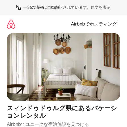
コ
一部の情報は自動翻訳されています。
原文を表示
ン
テ
ン
Airbnbでホスティング
ツ
に
ス
キ
ッ
プ
スィンドゥドゥルグ県にあるバケーシ
ョンレンタル
Airbnbでユニークな宿泊施設を見つける