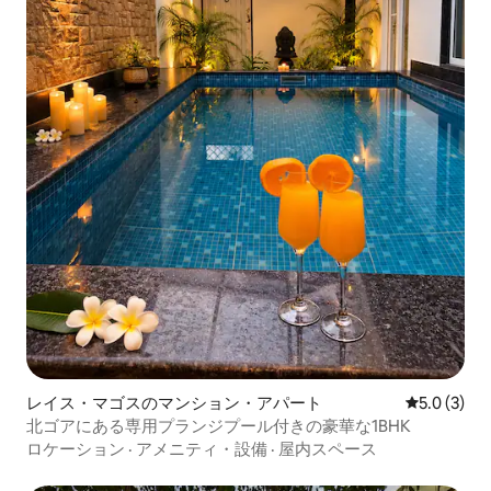
レイス・マゴスのマンション・アパート
レビュー3
5.0 (3)
北ゴアにある専用プランジプール付きの豪華な1BHK
ロケーション
·
アメニティ・設備
·
屋内スペース