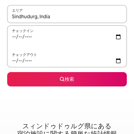
エリア
検索結果が表示されたら、上下の矢印キーを使って移動するか、
チェックイン
チェックアウト
検索
スィンドゥドゥルグ県に⁠あ⁠る
宿⁠泊⁠施⁠設⁠に関⁠す⁠る簡⁠単⁠な統⁠計⁠情⁠報