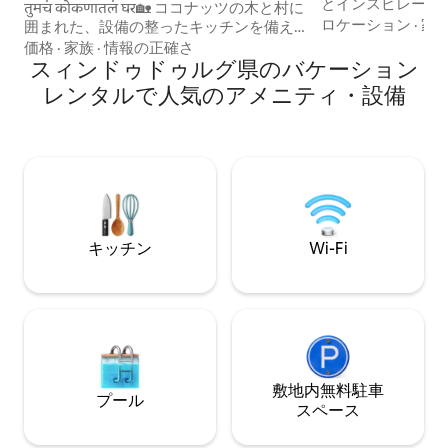
とインスピレーシ
तुमचं कोकणातलं घर🏡 ココナッツの木と村に
しょう。 おひとり様、カップル、ご家族
ロケーション
·
家
囲まれた、設備の整ったキッチンを備え
連れに最適で、ゆ
た、静かでエアコン完備の宿泊施設で
価格
·
家族
·
情報の正確さ
間を提供します。 本、音楽、旅の思い
す。ムンバイ－ゴア高速道路から1kmの
スィンドゥドゥルグ県のバケーション
出、そしてまるで
立地で、移動が便利です。ビーチや観光
レンタルで人気のアメニティ・設備
る雰囲気に浸りま
スポットまでお車ですぐの位置にありま
で料理を作ったり
す。鳥のさえずりと新鮮な空気に囲まれ
なシオリムを探索
て目覚め、観光客の混雑から離れてくつ
ヴァガトール、ア
ろぎましょう。お食事はご自身でお作り
マンドレムのビーチ
いただくか、事前注文の料理をお楽しみ
空港は35分。
ください。まるで自分の家のようにくつ
ろげるこの空間で、穏やかで本格的なマ
ルバニの暮らしを体験しましょう。
キッチン
Wi-Fi
敷地内無料駐⁠車
プール
ス⁠ペ⁠ー⁠ス