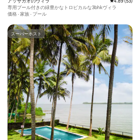
アッサガオのヴィラ
レビュー53件
4.89 (53)
専用プール付きの緑豊かなトロピカルな3bhkヴィラ
価格
·
家族
·
プール
スーパーホスト
スーパーホスト