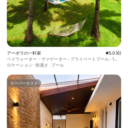
アーポラの一軒家
レビュー6
5.0 (6)
ベイウォーター・ヴァゲーター - プライベートプール - 1ベ
ッドルームヴィラ
ロケーション
·
快適さ
·
プール
スーパーホスト
スーパーホスト