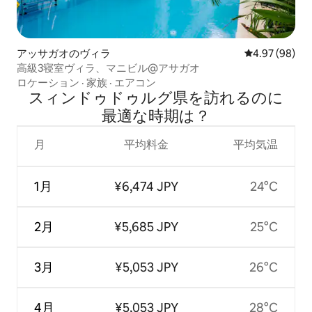
アッサガオのヴィラ
レビュー98件
4.97 (98)
高級3寝室ヴィラ、マニビル@アサガオ
ロケーション
·
家族
·
エアコン
スィンドゥドゥルグ県を訪⁠れ⁠るの⁠に
最⁠適⁠な時⁠期⁠は⁠？
月
平均料金
平均気温
1月
¥6,474 JPY
24°C
2月
¥5,685 JPY
25°C
3月
¥5,053 JPY
26°C
4月
¥5,053 JPY
28°C