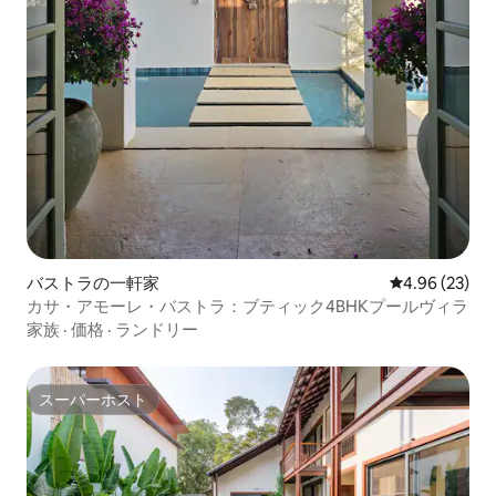
バストラの一軒家
レビュー23件
4.96 (23)
カサ・アモーレ・バストラ：ブティック4BHKプールヴィラ
家族
·
価格
·
ランドリー
スーパーホスト
スーパーホスト