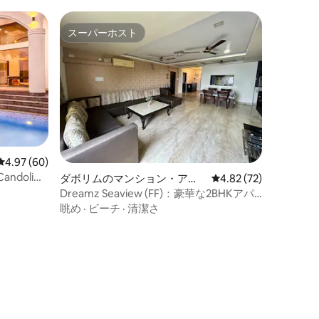
スーパーホスト
スーパーホスト
レビュー60件、5つ星中4.97つ星の平均評価
4.97 (60)
ndolim
ダボリムのマンション・アパ
レビュー72件、5つ星
4.82 (72)
ート
Dreamz Seaview (FF)：豪華な2BHKアパ
ート
眺め
·
ビーチ
·
清潔さ