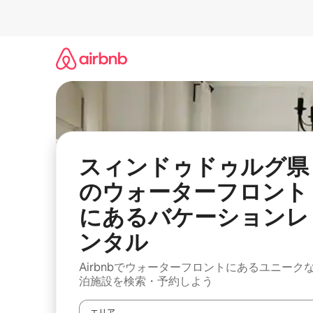
コ
ン
テ
ン
ツ
に
ス
キ
ッ
プ
スィンドゥドゥルグ県
のウォーターフロント
にあるバケーションレ
ンタル
Airbnbでウォーターフロントにあるユニーク
泊施設を検索・予約しよう
エリア