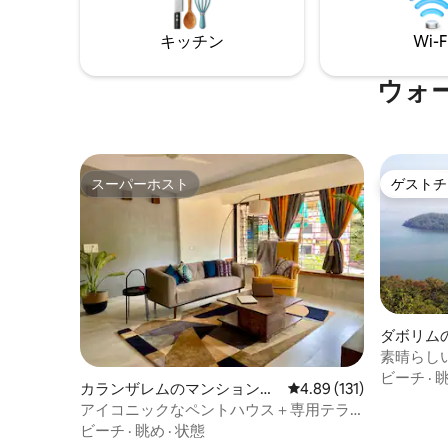
の他のアメニティ・設備には次のものが
あります： 設備・器具のそろったキッチ
キッチン
Wi-F
ン＆家電。 6名様用のダイニングテーブル
ハイキングコース
ウォ
スーパーホスト
ゲストチ
スーパーホスト
ゲストチ
ダボリム
ート
素晴らし
ビーチ
·
カランザレムのマンション・
レビュー131件、5つ星
4.89 (131)
アパート
アイコニックなペントハウス＋専用テラ
ス|ビーチまで2分
ビーチ
·
眺め
·
状態