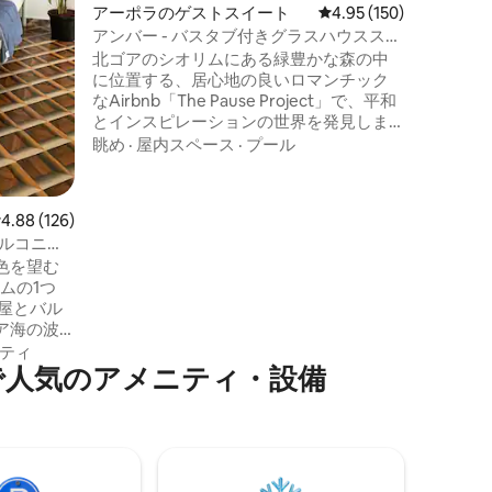
アーポラのゲストスイート
レビュー150件、5つ星
4.95 (150)
きの安全
アンバー - バスタブ付きグラスハウススイ
しいアメ
ート｜ポーズプロジェクト
北ゴアのシオリムにある緑豊かな森の中
ル、リモ
に位置する、居心地の良いロマンチック
かなレス
なAirbnb「The Pause Project」で、平和
ビーチか
とインスピレーションの世界を発見しま
でおしゃ
しょう。 おひとり様、カップル、ご家族
しょう！
眺め
·
屋内スペース
·
プール
連れに最適で、ゆっくり過ごすための空
間を提供します。 本、音楽、旅の思い
出、そしてまるで自宅のようにくつろげ
レビュー126件、5つ星中4.88つ星の平均評価
4.88 (126)
る雰囲気に浸りましょう。簡易キッチン
ルコニー|
で料理を作ったり、カフェやバーで有名
色を望む
なシオリムを探索したり。アンジュナ、
ムの1つ
ヴァガトール、アッサガオ、モルジム、
屋とバル
マンドレムのビーチは15～20分、MOPA
ア海の波
空港は35分。
手作りの
ティ
で人気のアメニティ・設備
作り、素
す。 お
っと魅了
アンジュ
ィーニ、
フェ、グ