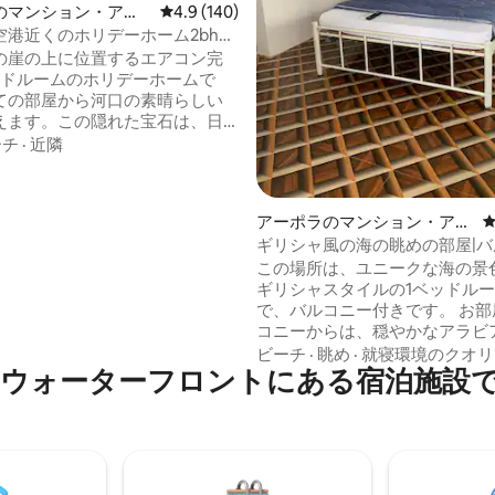
のマンション・アパ
レビュー140件、5つ星中4.9つ星の平均評価
4.9 (140)
空港近くのホリデーホーム2bhk
Goa
の崖の上に位置するエアコン完
ッドルームのホリデーホームで
ての部屋から河口の素晴らしい
えます。この隠れた宝石は、日
日を楽しめる広々としたバルコ
ーチ
·
近隣
:) 空港まで5分！パン
サウスゴアまで車で30分 家具
おり、完全に機能的なキッチ
中5.0つ星の平均評価
アーポラのマンション・アパ
、電子レンジなどがあり、洗濯機
ート
ギリシャ風の海の眺めの部屋|バ
す。 エアコン完備のリビングル
テラス@アンジュナ
この場所は、ユニークな海の景
マートテレビがあります。 メ
ギリシャスタイルの1ベッドルー
ルレングスプール、サウナバ
で、バルコニー付きです。 お部
、スカッシュ、ビリヤード台な
コニーからは、穏やかなアラビ
用いただけます。インフィニテ
が見えます。 部屋とパティオに
での水泳は制限されています。
ビーチ
·
眺め
·
就寝環境のクオリ
ウォーターフロントにある宿泊施設
ギリシャスタイルの壁アートを
晴らしい雰囲気を作り出していま
茶やドリンクを飲みながら、き
されることでしょう。 北ゴアの
ナビーチにあり、パープルマテ
マヤンビーチクラブ、エヴァカ