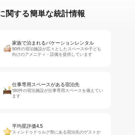
関⁠す⁠る簡⁠単⁠な統⁠計⁠情⁠報
家族で泊まれるバ⁠ケ⁠ー⁠シ⁠ョ⁠ンレ⁠ン⁠タ⁠ル
90件の宿泊施設が広々としたスペースや子ども
向けのアメニティ・設備を提供しています
仕事専用ス⁠ペ⁠ー⁠スがあ⁠る宿⁠泊⁠先
180件の宿泊施設が仕事専用スペースを備えてい
ます
平均星評価4.5
スィンドゥドゥルグ県にある宿泊先のゲストか