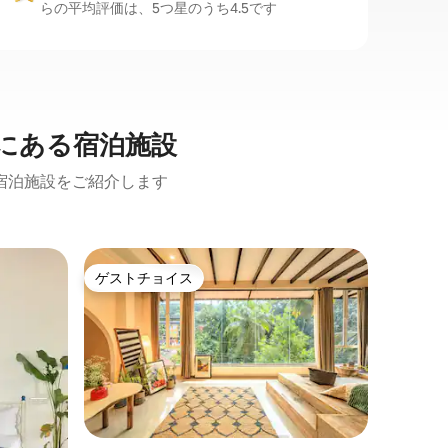
らの平均評価は、5つ星のうち4.5です
にある宿泊施設
宿泊施設をご紹介します
ネルール
ゲストチョイス
ゲスト
ゲストチョイス
ゲスト
ホワイト
ム、ゴア
ホワイト
こそ。こ
ビーチか
ートです
らしいプ
河川
·
ビ
だけます
家、設備
掃、電源