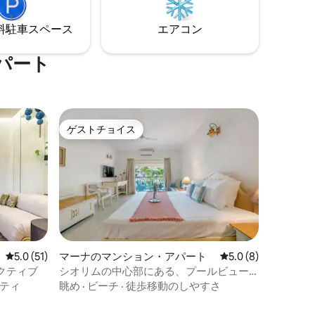
美しいサ
内には飲
⁠車ス⁠ペ⁠ー⁠ス
エアコン
ットがあ
パート
ゲストチョイス
ゲストチョイス
レビュー51件、5つ星中5.0つ星の平均評価
5.0 (51)
マーナのマンション・アパート
レビュー8件、5つ星
5.0 (8)
クティブ
シオリムの中心部にある、プールビュー
の豪華なスタジオアパート
ティ
眺め
·
ビーチ
·
徒歩移動のしやすさ