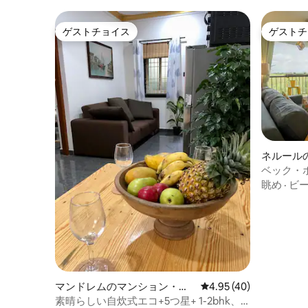
ゲストチョイス
ゲストチ
ゲストチョイス
ゲストチ
ネルール
ート
ベック・
眺め
·
ビ
マンドレムのマンション・ア
レビュー40件、5つ星中
4.95 (40)
パート
素晴らしい自炊式エコ+5つ星+ 1-2bhk、