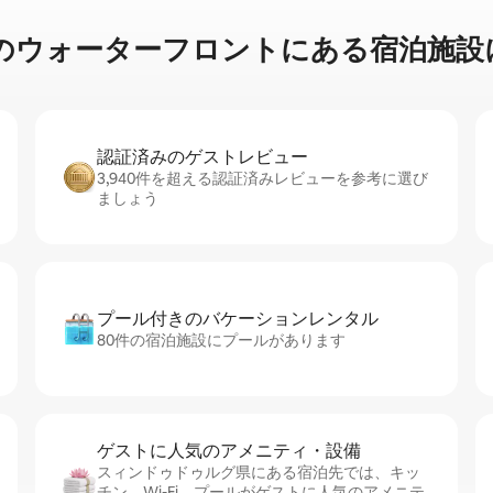
⁠タ⁠ー⁠フ⁠ロ⁠ン⁠ト⁠に⁠あ⁠る宿⁠泊⁠施⁠設⁠に
認証済みのゲ⁠ス⁠ト⁠レ⁠ビ⁠ュ⁠ー
3,940件を超える認証済みレビューを参考に選び
ましょう
プール付きのバ⁠ケ⁠ー⁠シ⁠ョ⁠ンレ⁠ン⁠タ⁠ル
80件の宿泊施設にプールがあります
ゲストに人⁠気⁠のア⁠メ⁠ニ⁠テ⁠ィ・設⁠備
スィンドゥドゥルグ県にある宿泊先では、キッ
チン、Wi-Fi、プールがゲストに人気のアメニテ