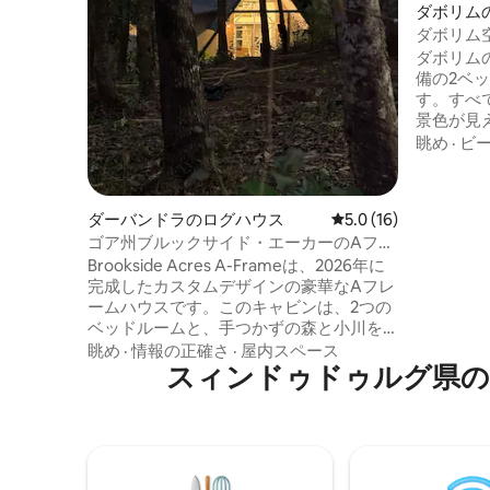
ダボリム
ート
ダボリム
シービュー
ダボリム
備の2ベ
す。すべ
景色が見
の出や夕
眺め
·
ビ
ニーを誇っています
ジムまたは
が整って
ダーバンドラのログハウス
レビュー16件、5つ星
5.0 (16)
ン、RO
ゴア州ブルックサイド・エーカーのAフレ
もありま
ームハウス。
Brookside Acres A-Frameは、2026年に
ームにはス
完成したカスタムデザインの豪華なAフレ
インのフ
ームハウスです。このキャビンは、2つの
ス、ジム
ベッドルームと、手つかずの森と小川を
どをご利
見下ろせる、ジャグジー付きの美しいデ
ィプール
眺め
·
情報の正確さ
·
屋内スペース
ッキを備えており、最大6名様まで宿泊可
スィンドゥドゥルグ県の
能です。 説明： 主寝室：エンスイートの
お部屋。（自然豊かな森林を一望できる
浴槽）および専用デッキ。 屋根裏部屋 -
絵のように美しいロフト、キングサイズ
のマットレス、森の素晴らしい景色。 そ