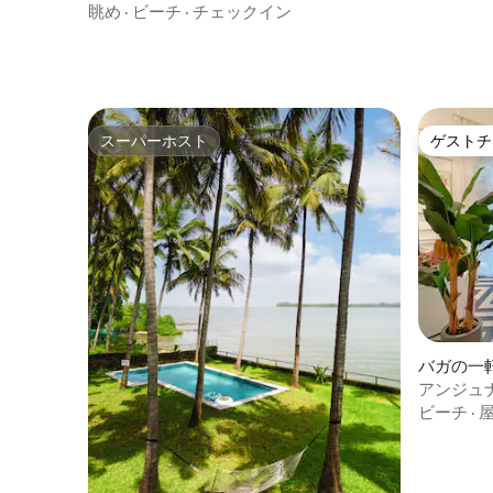
ビーチ2分
眺め
·
ビーチ
·
チェックイン
スーパーホスト
ゲストチ
スーパーホスト
ゲストチ
バガの一
アンジュ
イートヴ
ビーチ
·