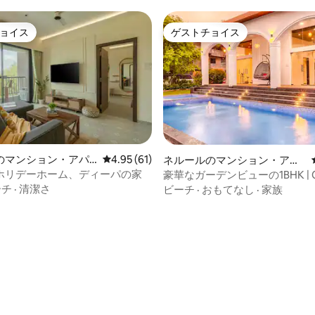
ョイス
ゲストチョイス
ョイス
ゲストチョイス
のマンション・アパ
レビュー61件、5つ星中4.95つ星の平均評価
4.95 (61)
ネルールのマンション・アパ
ート
ホリデーホーム、ディーパの家
豪華なガーデンビューの1BHK | Ca
ビーチ近く
ーチ
·
清潔さ
ビーチ
·
おもてなし
·
家族
4.95つ星の平均評価