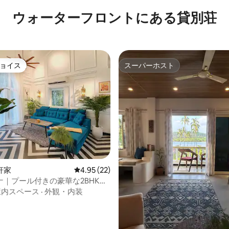
ウォーターフロントにある貸別荘
ョイス
スーパーホスト
ョイス
スーパーホスト
軒家
レビュー22件、5つ星中4.95つ星の平均評価
4.95 (22)
ナ｜プール付きの豪華な2BHKス
ィラ
屋内スペース
·
外観・内装