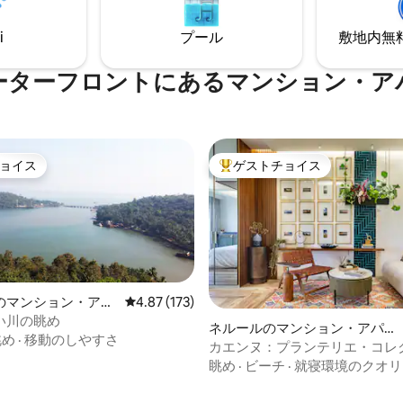
ルカフェ、スロータイドなどの
ンドウォーナーがあり、徒歩圏
i
プール
敷地内無料駐
食店、シャック、フリーマーケ
ります。
ーターフロントにあるマンション・ア
ョイス
ゲストチョイス
ョイス
大好評のゲストチョイスです。
のマンション・アパ
レビュー173件、5つ星中4.87つ星の平均評価
4.87 (173)
い川の眺め
ネルールのマンション・アパー
眺め
·
移動のしやすさ
ト
カエンヌ：プランテリエ・コレ
中4.89つ星の平均評価
眺め
·
ビーチ
·
就寝環境のクオリ