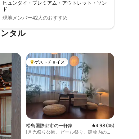
ヒュンダイ・プレミアム・アウトレット・ソン
ド
現地メンバー42人のおすすめ
レンタル
ゲストチョイス
大好評のゲストチョイスです。
松島国際都市の一軒家
レビュー45件、5つ星
4.98 (45)
[月光祭り公園、ビール祭り、建物内の屋
外プール]超高層オーシャンビュー 仁川大