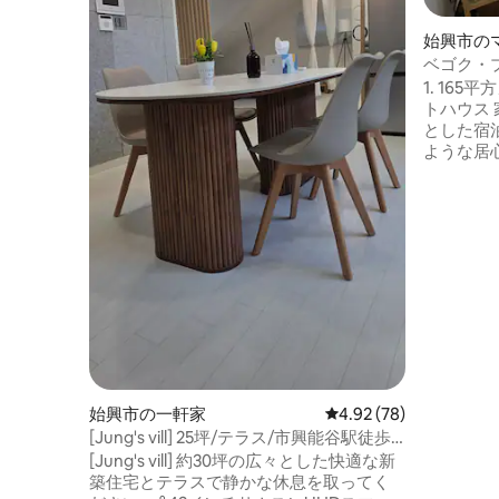
始興市の
ト
ベゴク・
1. 16
トハウス
とした宿
ような居
ルームで
ごしまし
されてい
設です。 2. 150インチの超大型プライベー
トシネマ
ームのテ
比較にな
クリーン
視野角と
プだけが
しました。
動画コン
始興市の一軒家
レビュー78件、5つ星中
4.92 (78)
れています。 3. 地下専用歌室
[Jung's vill] 25坪/テラス/市興能谷駅徒歩5
地下には
分/周辺食べ歩き/※飲み会禁止※
[Jung's vill] 約30坪の広々とした快適な新
トカラオケ
築住宅とテラスで静かな休息を取ってく
ウェーブ