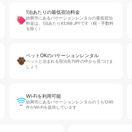
1泊あたりの最⁠低⁠宿⁠泊⁠料⁠金
始興市にあるバケーションレンタルの最低宿泊
料金は、1泊あたり¥3,168 JPYです（税・手数料
を除く）
ペットOKのバ⁠ケ⁠ー⁠シ⁠ョ⁠ンレ⁠ン⁠タ⁠ル
ペットと泊まれる宿泊先70件の中から見つけま
しょう
Wi-Fiを利⁠用⁠可⁠能
始興市にあるバケーションレンタルのうち1,140
件がWi-Fiを提供しています