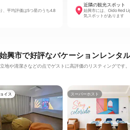
近隣の観光ス⁠ポ⁠ッ⁠ト
、平均評価は5つ星のうち4.8
始興市には、Oido Red Lig
気スポットがあります
始興市で好評なバケーションレンタ
立地や清潔さなどの点でゲストに高評価のリスティングです。
ョイス
スーパーホスト
ョイス
スーパーホスト