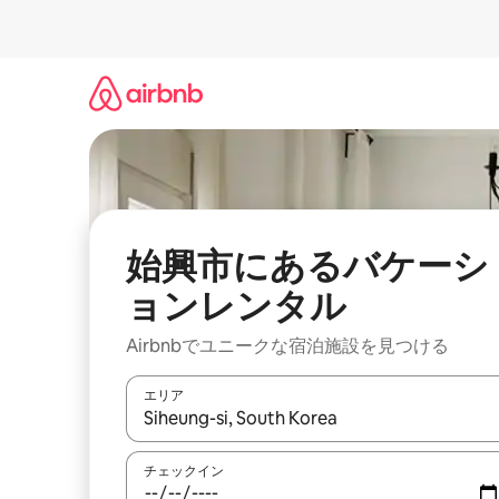
コ
ン
テ
ン
ツ
に
ス
キ
ッ
プ
始興市にあるバケーシ
ョンレンタル
Airbnbでユニークな宿泊施設を見つける
エリア
検索結果が表示されたら、上下の矢印キーを使っ
チェックイン