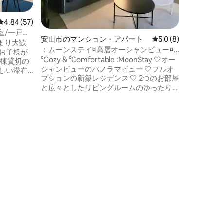
があるの
きます。 キッチンには大型アイランドテ
ーブルが
レビュー57件、5つ星中4.84つ星の平均評価
4.84 (57)
ン用具を
室/一戸建
安山市のマンション・アパート
レビュー8件、5つ星
5.0 (8)
き、8人
集まり/長
まり大歓
眺めなが
：ムーンステイ¤高層オーシャンビュー¤2
お子様が
からはソ
ルーム¤クイーンベッド2台¤フルオプショ
°Cozy & °Comfortable :MoonStay 🤍オー
1棟貸切の
適に休息
ン¤周辺の施設¤半月島¤オイド¤大釣島／
シャンビューのパノラマビュー 🤍フルオ
しい滞在
事業のた
連泊割引
プションの新築レジデンス 🤍 2つのお部屋
ンテリア
と広々としたリビングルームのゆったり
ない3階に
る目的で
とした空間 🤍クイーンサイズベッド2台で
ーブル、
快適な睡眠 🤍バスルームキッチンベーシ
荷物が多
ムを備えています
ックアメニティ提供便利な訪問 🤍周辺に
便を感じ
シングル
は様々な便利な施設が揃っており、宿泊
くださ
はベビー
施設を中心とした便利な旅行が可能です
ンビニ、レ
のおもち
🤍周辺観光地への近接性 🤍建物内に安全
けます。
休憩を楽しむ
な無料駐車場 🍂家族、友人、恋人との思
から車で
い出の旅 ：ハーフムーン島 半月島に寄り
ョン・
番に乗っ
添って：ムーンステイと一緒にカメ島、
ット（15
ICから
オイド、テブドへ楽しい旅に出かけまし
び場、ハ
ょう〜 -キッチン調理器具 -シャンプー、
パーク亀島
コンディショナー、ボディウォッシュ、
ルトベイ
歯ブラシ、歯磨き粉、ボディタオル -冷蔵
ルレギル
庫の生水を提供 ♡お気軽にご訪問くださ