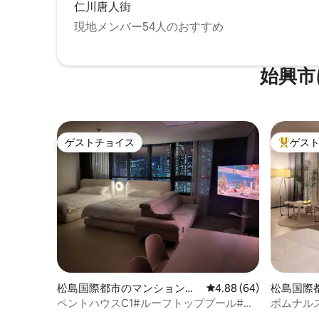
仁川唐人街
ジュ
現地メンバー54人のおすすめ
始興市
ゲストチョイス
ゲス
ゲストチョイス
大好評の
松島国際都市のマンション・
レビュー64件、5つ星中
4.88 (64)
松島国際
アパート
パート
ペントハウスC1#ルーフトッププール#パ
ボムナルス
ーティールーム#景色の良いレストラン#
名様パーテ