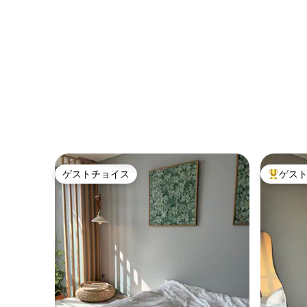
月光祭公園#家族旅行#ホカンス#仁川空
車場 出張
港30分
ゲストチョイス
ゲス
ゲストチョイス
大好評の