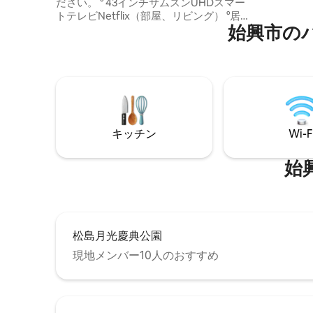
ださい。 ° 43インチサムスンUHDスマー
心インフ
トテレビNetflix（部屋、リビング） °居心
聖地であ
始興市の
地の良い寝室、静かな住宅街 ° CUコンビ
行けるた
ニ1分。24時間営業の海辺の鍋3分 ° （アミ
す。 背
ューズメント）中心商店街まで5分 [寝室1]
利用でき
° クイーンベッド2台 ° 43インチテレビ ° ス
コンビニ
マートテレビ ° エアコン °リネン類/殺菌洗
濯、高温乾燥 °ティーテーブル/椅子 ° ヘア
ドライヤー/アイロン/アイロン台 [開放型
ベッドルーム] ° クイーンベッド1台 ° ソフ
キッチン
Wi-F
ァ 【テラス】 ° 屋外ソファセット 【リビ
ング】 ° スマートテレビ ° ソファ（リクラ
イニングチェア） ° 携帯電話充電器 ° エア
始
コン [台所] ° 冷蔵庫 ° 電子レンジ ° 6人用セ
ット。電気炊飯器 ° カプセルコーヒーマシ
ン、イリーコーヒー °基本調味料（塩、砂
糖など） ° 鍋、フライパン、調理器具 ° 救
急箱 [バスルーム] ° タオル ° シャンプー、
松島月光慶典公園
コンディショナー、ボディウォッシュ ° 歯
磨き粉、歯ブラシ、シャワースポンジ
現地メンバー10人のおすすめ
（使い捨て） 【ランドリールーム】 °ドラ
ム洗濯機 ° 乾燥機 [周辺施設/レジャー] °
CUコンビニまで1分 ° ゴギサロン、ハニャ
ンファロ、ゴメスクエア、グムビョルマ