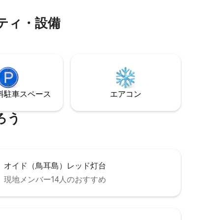
 □銀界地
い^^ 💌 連泊（2泊以上）の場合は割引が
適用されます ご利用をお願いします^^ 💌
公営駐車場
ティ・設備
長期滞在のお客様を歓迎します - 追加割引
8000ウ
プロモーションを提供しています 期間や
約確定後に
料金に関しては、いつでもお問い合わせ
ください^^
⁠車ス⁠ペ⁠ー⁠ス
エアコン
ろう
オイド（鳥耳島）レッド灯台
現地メンバー14人のおすすめ