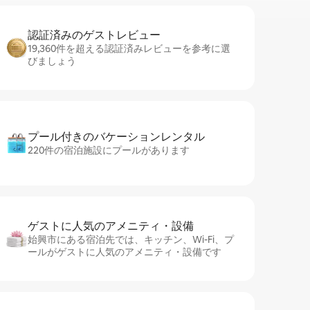
認証済みのゲ⁠ス⁠ト⁠レ⁠ビ⁠ュ⁠ー
19,360件を超える認証済みレビューを参考に選
びましょう
プール付きのバ⁠ケ⁠ー⁠シ⁠ョ⁠ンレ⁠ン⁠タ⁠ル
220件の宿泊施設にプールがあります
ゲストに人⁠気⁠のア⁠メ⁠ニ⁠テ⁠ィ・設⁠備
始興市にある宿泊先では、キッチン、Wi-Fi、プ
ールがゲストに人気のアメニティ・設備です