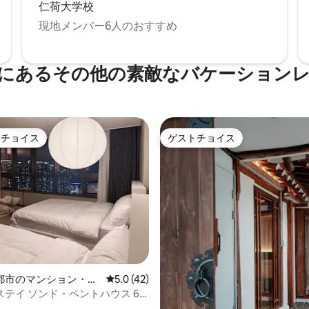
仁荷大学校
現地メンバー6人のおすすめ
にあるその他の素敵なバケーション
トチョイス
ゲストチョイス
ゲストチョイスです。
ゲストチョイス
4.88つ星の平均評価
都市のマンション・ア
レビュー42件、5つ星中5.0つ星の平均評価
5.0 (42)
テイ ソンド・ペントハウス 6
ィー集会 プール 大人数 無料駐