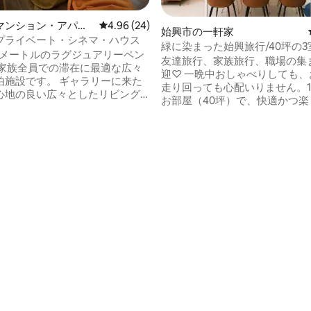
マンション・アパー
レビュー24件、5つ星中4.96つ星の平均評価
4.96 (24)
始興市の一軒家
プライベート・シネマ・ハウス
緑に染まった始興旅行/40坪の3
5平方メートルのラグジュアリーペン
て/10名/広い宿泊先/家族/友人/
友達旅行、家族旅行、職場の集
 家族全員での滞在に最適な広々
谷谷。長谷賢
迎♡ 一晩中おしゃべりしても、
泊施設です。 ギャラリーに来た
走り回っても心配いりません。
心地の良い広々としたリビング
お部屋（40坪）で、快適かつ楽
、家族や友人と特別な時間を過
をお過ごしください。 ■宿泊施設の立地
ょう。 ビジネススペースも用意
この宿泊施設はエレベーターの
るため、出張にも最適な宿泊施
あります。 階段の数は多くないので無理
なく上がることができますが、
 一般的な宿泊施設のリビングル
い方や体調不良の方には少し不
レビや小型プロジェクターとは
ることがありますので、ご了承
らない、圧倒的な150インチのス
い。 大型スーパー、24時間コ
サイズを備えています。 完璧な
ストラン、カフェまで徒歩で行
環境を構築することで、グルー
◆ ◆ 周辺観光地（車で）◆ ◆ □仁川松
独占できる本物の映画館を実現
島月光祭公園（30分） □シヒ
 NetflixなどのOTTサービスや
Shinsegaeプレミアムアウトレ
テンツの視聴に完全に最適化さ
4.92つ星の平均評価
分） □バエゴット海水プール遊
 宿泊施設の
ヌル公園（20分） □ウェーブ
、当グループ専用のプライベー
（25分） □カゴル生態公園/ソ
施設が完備されています。 4.
GC（5分） □ムルワン湖ドゥ
パークまで15分、バエゴットの中