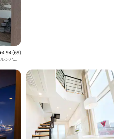
橋 海の眺望（4名様）
レビュー69件、5つ星中4.94つ星の平均評価
4.94 (69)
ギルンハノ