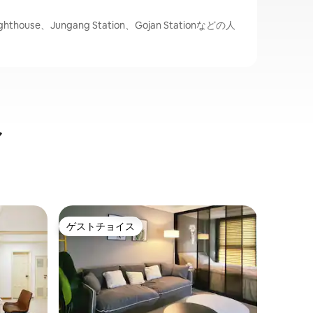
hthouse、Jungang Station、Gojan Stationなどの人
ル
始興市の
ゲストチョイス
ゲスト
ゲストチョイス
ゲスト
ソウル近
シフレンI
鉄道駅近
している
入りがな
です。 お子様用のおもちゃ、砂遊び、滑
り台が備