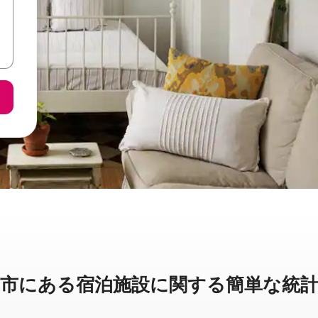
に⁠あ⁠る宿⁠泊⁠施⁠設⁠に関⁠す⁠る簡⁠単⁠な統⁠計