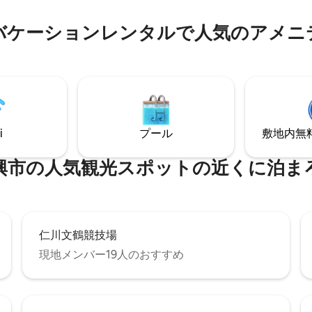
（10分） □オイド灯台（15分）
ラ サーフィンや海洋レジャーの
区（15分） 🚗 駐車場のご案内 □1台無料駐
るウェーブパークまで車で15分で
車場（建物1階） □追加車両 - 
バケーションレンタルで人気のアメニ
め、交通の便が非常に良好で
をご利用ください （徒歩2分、1日
腹の中心的なインフラをそのまま
ォン/日曜日・祝日は無料） 予
るため、周辺の飲食物の配達や
位置情報をお知らせします。
などの利用が非常に便利です。
i
プール
敷地内無料駐
興市の人気観光スポットの近くに泊ま
仁川文鶴競技場
現地メンバー19人のおすすめ