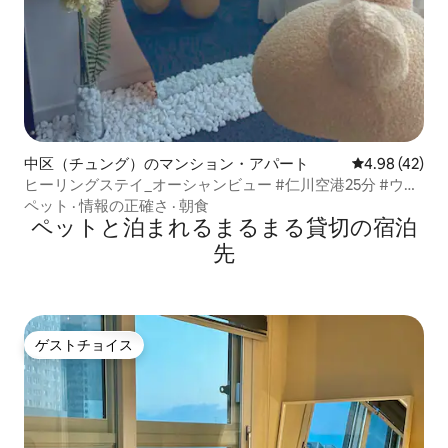
中区（チュング）のマンション・アパート
レビュー42件
4.98 (42)
ヒーリングステイ_オーシャンビュー #仁川空港25分 #ウォ
ルミド #チャイナタウン
ペット
·
情報の正確さ
·
朝食
ペットと泊まれるまるまる貸切の宿泊
先
ゲストチョイス
ゲストチョイス