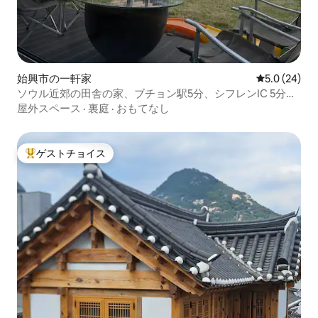
始興市の一軒家
レビュー24
5.0 (24)
ソウル近郊の田舎の家、ブチョン駅5分、シフレンIC 5分の
距離[小さな楽園]
屋外スペース
·
裏庭
·
おもてなし
ゲストチョイス
大好評のゲストチョイスです。