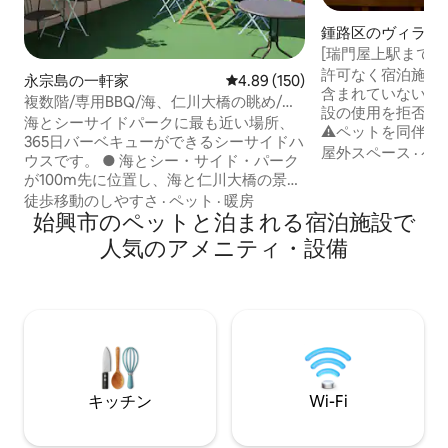
鍾路区のヴィラ
[瑞門屋上駅まで徒
歩5分•パーティー•
許可なく宿泊施設
永宗島の一軒家
レビュー150件、5つ星中4.89
4.89 (150)
1939/Dog O, Parki
含まれていない人
複数階/専用BBQ/海、仁川大橋の眺め/ナ
設の使用を拒否さ
イトスポット/Netflix <SEASIDE HOUSE>
海とシーサイドパークに最も近い場所、
⚠️ペットを同伴
複数階101
365日バーベキューができるシーサイドハ
お知らせください。 家全体をご利用
屋外スペース
·
ペ
ウスです。 ● 海とシー・サイド・パーク
だけます（1回限り
が100m先に位置し、海と仁川大橋の景
ルーム）付き 景福宮駅から徒歩5分の立地
色、夜景が素晴らしい場所です。（地図
徒歩移動のしやすさ
·
ペット
·
暖房
❇️です。宿泊施設
に表示されている位置と1 km程度の差が
始興市のペットと泊まれる宿泊施設で
の駐車スペースがあります
あります 予約後に住所をお送りします）
人気のアメニティ・設備
たダイニングルーム
● 仁川空港から10分の3階の田舎の家で、
（Netflix）、AI 
2つの宿泊施設のうち101号のロフト全体
ボードゲーム、パ
を独占的に使用します。 ● 領収書が不要
サービス、屋外テ
な場合は割引可能です お問い合わせくだ
れています。 ❇️こちらはプライベートな
さい (01063986158) ● 2名様の基本料金
韓屋体験の宿泊施
で、1名様につき20,000ウォンの追加料金
ワー、小さな集ま
（入室時）です。 人数に合わせて設定し
歳の誕生日パーテ
てお支払いいただければ、人数に対する
トやパーティーを
キッチン
Wi-Fi
追加料金はかかりません。 ● ペット同伴
市内では見つける
不可（例外の場合は追加料金30,000ウォ
由に使用できます。 ❇️1939年に建て
ン）お問い合わせください。 ● ワークシ