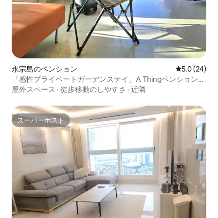
永宗島のペンション
レビュー24
5.0 (24)
「感性プライベートガーデンステイ」A Thingペンション
「あなただけの場所_BTS聖地（撮影地）」
屋外スペース
·
徒歩移動のしやすさ
·
近隣
スーパーホスト
スーパーホスト