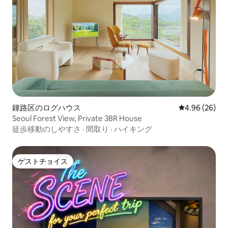
鍾路区のログハウス
レビュー26件
4.96 (26)
Seoul Forest View, Private 3BR House
徒歩移動のしやすさ
·
間取り
·
ハイキング
ゲストチョイス
ゲストチョイス