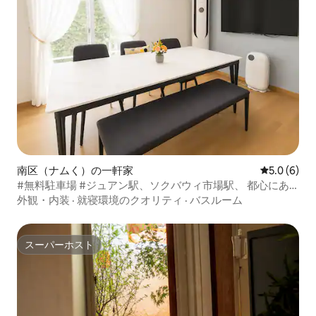
南区（ナムく）の一軒家
レビュー6
5.0 (6)
#無料駐車場 #ジュアン駅、ソクバウィ市場駅、 都心にあ
る感性あふれる宿泊先、 伝統的な市場、ロッテ百貨店、ム
外観・内装
·
就寝環境のクオリティ
·
バスルーム
ンハク競技場、アイン病院
スーパーホスト
スーパーホスト