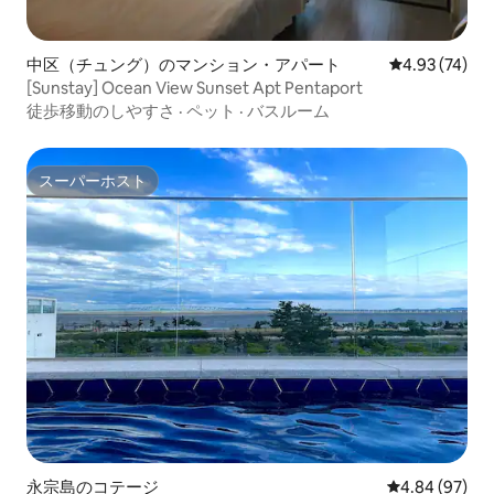
中区（チュング）のマンション・アパート
レビュー74件
4.93 (74)
[Sunstay] Ocean View Sunset Apt Pentaport
徒歩移動のしやすさ
·
ペット
·
バスルーム
スーパーホスト
スーパーホスト
永宗島のコテージ
レビュー97件
4.84 (97)