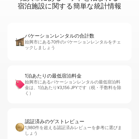
宿⁠泊⁠施⁠設⁠に関⁠す⁠る簡⁠単⁠な統⁠計⁠情⁠報
バケーションレ⁠ン⁠タ⁠ル⁠の合⁠計⁠数
始興市にある70件のバケーションレンタルをチェ
ックしましょう
1泊あたりの最⁠低⁠宿⁠泊⁠料⁠金
始興市にあるバケーションレンタルの最低宿泊料
金は、1泊あたり¥3,156 JPYです（税・手数料を除
く）
認証済みのゲ⁠ス⁠ト⁠レ⁠ビ⁠ュ⁠ー
1,980件を超える認証済みレビューを参考に選びま
しょう