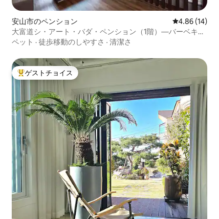
安山市のペンション
レビュー14件
4.86 (14)
大富道シ・アート・バダ・ペンション（1階）—バーベキュ
ールーム、足球場、カラオケ
ペット
·
徒歩移動のしやすさ
·
清潔さ
ゲストチョイス
大好評のゲストチョイスです。