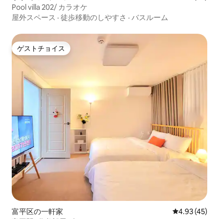
Pool villa 202/ カラオケ
屋外スペース
·
徒歩移動のしやすさ
·
バスルーム
ゲストチョイス
ゲストチョイス
富平区の一軒家
レビュー45件
4.93 (45)