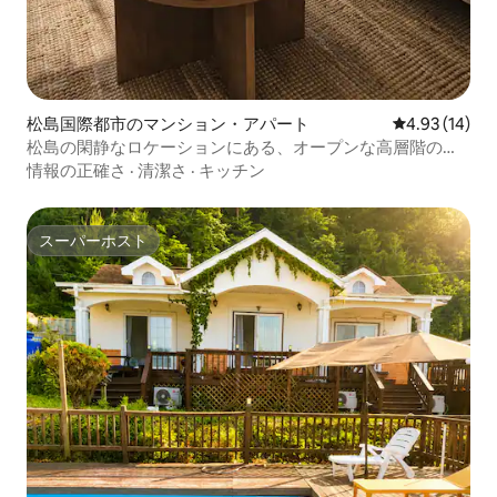
松島国際都市のマンション・アパート
レビュー14件
4.93 (14)
松島の閑静なロケーションにある、オープンな高層階の眺
望が魅力の宿泊先。月光公園の眺望。長期滞在割引。
情報の正確さ
·
清潔さ
·
キッチン
スーパーホスト
スーパーホスト