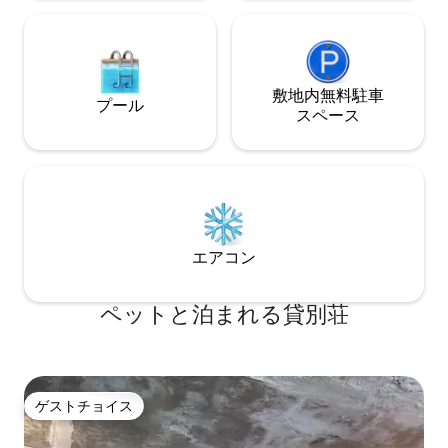
た韓屋を改装し、
ョップを歓迎します。 ● 20人以上の団体
なインテリアを楽
の場合はお問い合わせください ● 4階の
庭が❇️あり、韓屋
屋上と1階のバーベキューエリアでバーベ
消毒をしています
キューが可能です。 ● シーサイドパーク
ごく稀です。（非
での散歩、フットサル（前日予約）、エ
敷地内無料駐⁠車
にご予約ください
プール
クストリーム場、バスケットボール、バ
ス⁠ペ⁠ー⁠ス
ドミントン、足球、海水浴場、裸足の道
をご利用いただけます。 ● 近くにレール
バイク、旧邑バター（ホーセンター）
エアコン
ペットと泊まれる貸別荘
ゲストチョイス
ゲストチョイス