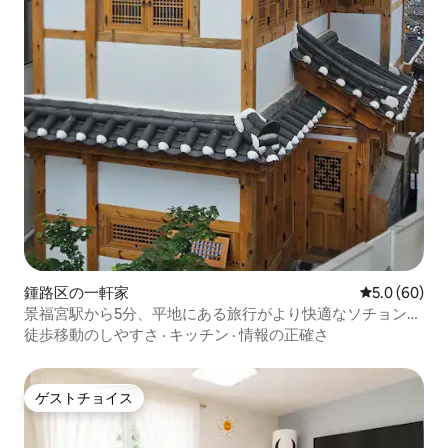
鍾路区の一軒家
レビュー60
5.0 (60)
景福宮駅から5分、平地にある旅行がより快適なソチョンの
2階建ての一軒家の韓屋
徒歩移動のしやすさ
·
キッチン
·
情報の正確さ
ゲストチョイス
ゲストチョイス