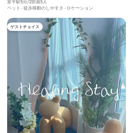
富平駅5分/2部屋5人
ペット
·
徒歩移動のしやすさ
·
ロケーション
ゲストチョイス
ゲストチョイス