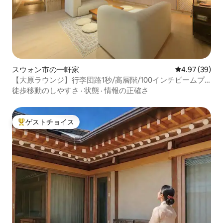
スウォン市の一軒家
レビュー39件
4.97 (39)
【大原ラウンジ】行李団路1秒/高層階/100インチビームプ
ロジェクター/Netflix/毎日リネン交換/温かみのある宿泊施
徒歩移動のしやすさ
·
状態
·
情報の正確さ
設
ゲストチョイス
大好評のゲストチョイスです。