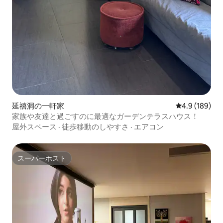
延禧洞の一軒家
レビュー189
4.9 (189)
家族や友達と過ごすのに最適なガーデンテラスハウス！
屋外スペース
·
徒歩移動のしやすさ
·
エアコン
スーパーホスト
スーパーホスト