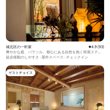
城北区の一軒家
レビュー93
4.9 (93)
爽やかな庭、パラソル、都心にある自然を抱く韓屋ステイ
#モダン#プライベートガーデン
徒歩移動のしやすさ
·
屋外スペース
·
チェックイン
ゲストチョイス
ゲストチョイス