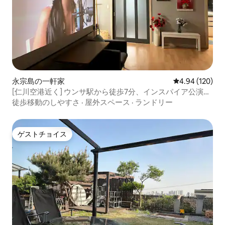
永宗島の一軒家
レビュー120件
4.94 (120)
[仁川空港近く] ウンサ駅から徒歩7分、インスパイア公演鑑
賞に最適_301
徒歩移動のしやすさ
·
屋外スペース
·
ランドリー
ゲストチョイス
ゲストチョイス