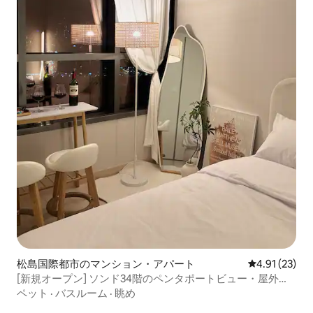
松島国際都市のマンション・アパート
レビュー23件
4.91 (23)
[新規オープン] ソンド34階のペンタポートビュー・屋外プ
ール・アーリーチェックイン／レイトチェックアウト無
ペット
·
バスルーム
·
眺め
料・仁川空港25分