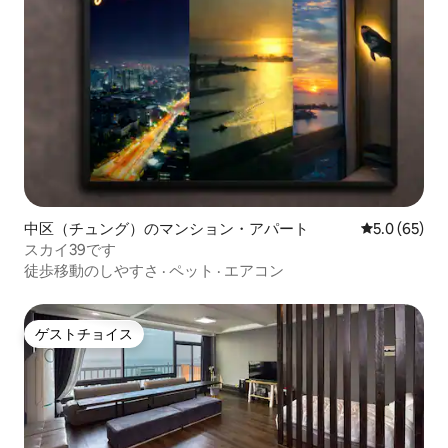
中区（チュング）のマンション・アパート
レビュー65
5.0 (65)
スカイ39です
徒歩移動のしやすさ
·
ペット
·
エアコン
ゲストチョイス
ゲストチョイス