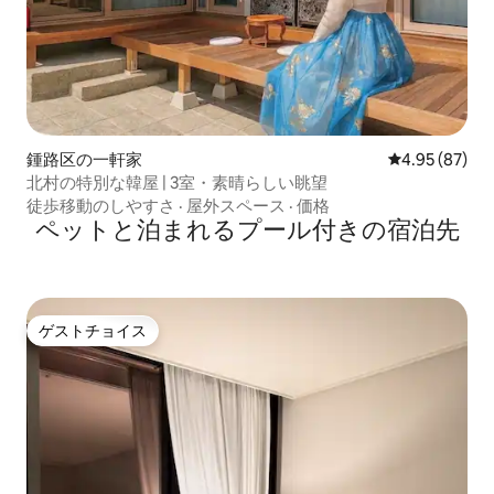
鍾路区の一軒家
レビュー87件
4.95 (87)
北村の特別な韓屋 | 3室・素晴らしい眺望
徒歩移動のしやすさ
·
屋外スペース
·
価格
ペットと泊まれるプール付きの宿泊先
ゲストチョイス
ゲストチョイス