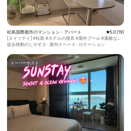
松島国際都市のマンション・アパート
レビュー19
5.0 (19)
[ヌイツテイ] #松島 #ホテルの寝具 #屋外プール #素敵な夜
景 #感性ビュー #駐車場
徒歩移動のしやすさ
·
屋内スペース
·
ロケーション
スーパーホスト
スーパーホスト