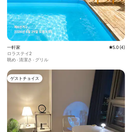
一軒家
レビュー4
5.0 (4)
ロラステイ2
眺め
·
清潔さ
·
グリル
ゲストチョイス
ゲストチョイス