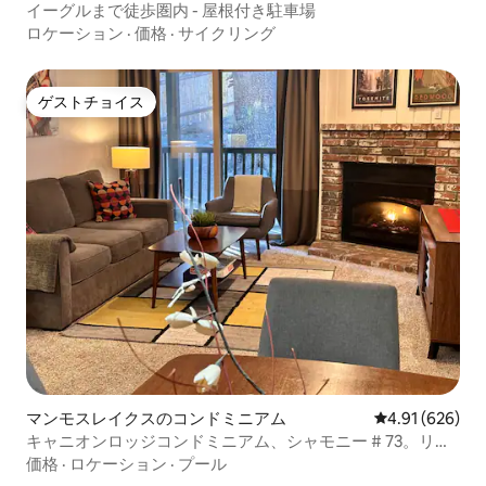
イーグルまで徒歩圏内 - 屋根付き駐車場
ロケーション
·
価格
·
サイクリング
ゲストチョイス
ゲストチョイス
マンモスレイクスのコンドミニアム
レビュー626件
4.91 (626)
キャニオンロッジコンドミニアム、シャモニー # 73。リフ
トまで徒歩
価格
·
ロケーション
·
プール