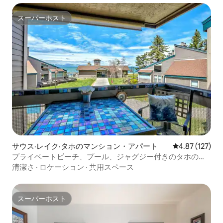
スーパーホスト
スーパーホスト
サウス·レイク·タホのマンション・アパート
レビュー127件
4.87 (127)
プライベートビーチ、プール、ジャグジー付きのタホの隠
れ家
清潔さ
·
ロケーション
·
共用スペース
スーパーホスト
スーパーホスト