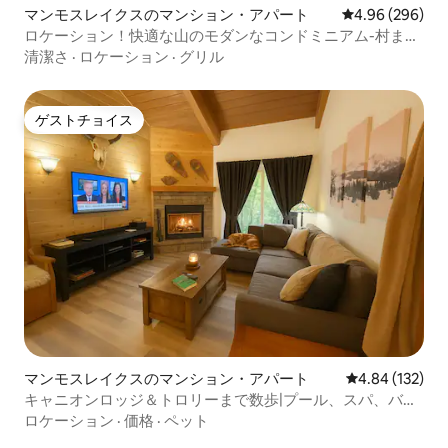
マンモスレイクスのマンション・アパート
レビュー296件
4.96 (296)
ロケーション！快適な山のモダンなコンドミニアム-村まで
徒歩！
清潔さ
·
ロケーション
·
グリル
ゲストチョイス
ゲストチョイス
マンモスレイクスのマンション・アパート
レビュー132件
4.84 (132)
キャニオンロッジ＆トロリーまで数歩|プール、スパ、バー
ベキュー
ロケーション
·
価格
·
ペット