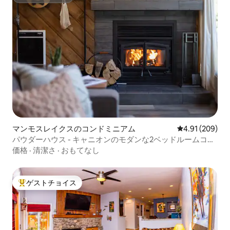
スーパーホスト
マンモスレイクスのコンドミニアム
レビュー209件
4.91 (209)
パウダーハウス - キャニオンのモダンな2ベッドルームコン
ドミニアム
価格
·
清潔さ
·
おもてなし
ゲストチョイス
大好評のゲストチョイスです。