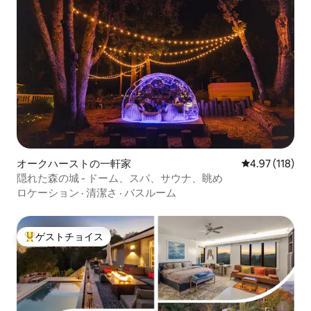
オークハーストの一軒家
レビュー118件
4.97 (118)
隠れた森の城 - ドーム、スパ、サウナ、眺め
ロケーション
·
清潔さ
·
バスルーム
ゲストチョイス
大好評のゲストチョイスです。