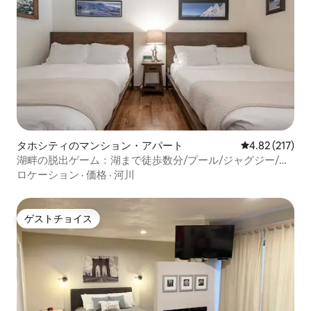
タホシティのマンション・アパート
レビュー217件
4.82 (217)
湖畔の脱出ゲーム：湖まで徒歩数分/プール/ジャグジー/サ
ウナ
ロケーション
·
価格
·
河川
ゲストチョイス
ゲストチョイス