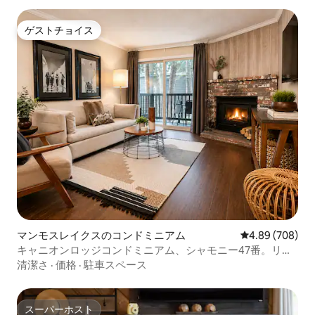
ゲストチョイス
ゲストチョイス
マンモスレイクスのコンドミニアム
レビュー708件
4.89 (708)
キャニオンロッジコンドミニアム、シャモニー47番。リフ
トまで徒歩
清潔さ
·
価格
·
駐車スペース
スーパーホスト