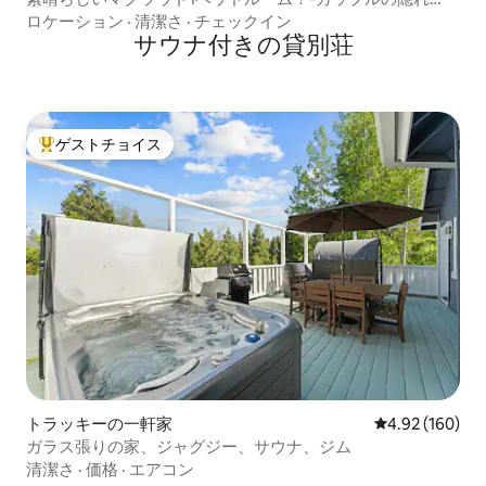
家！
ロケーション
·
清潔さ
·
チェックイン
サウナ付きの貸別荘
ゲストチョイス
大好評のゲストチョイスです。
トラッキーの一軒家
レビュー160件
4.92 (160)
ガラス張りの家、ジャグジー、サウナ、ジム
清潔さ
·
価格
·
エアコン