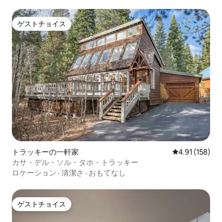
ゲストチョイス
ゲストチョイス
トラッキーの一軒家
レビュー158件
4.91 (158)
カサ・デル・ソル・タホ・トラッキー
ロケーション
·
清潔さ
·
おもてなし
ゲストチョイス
ゲストチョイス