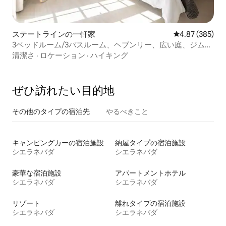
ステートラインの一軒家
レビュー385件
4.87 (385)
3ベッドルーム/3バスルーム、ヘブンリー、広い庭、ジム
+サウナ、6名様
清潔さ
·
ロケーション
·
ハイキング
ぜひ訪⁠れ⁠た⁠い目⁠的⁠地
その他のタ⁠イ⁠プ⁠の宿⁠泊⁠先
やるべきこと
キャンピングカーの宿泊施設
納屋タイプの宿泊施設
シエラネバダ
シエラネバダ
豪華な宿泊施設
アパートメントホテル
シエラネバダ
シエラネバダ
リゾート
離れタイプの宿泊施設
シエラネバダ
シエラネバダ