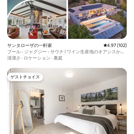
サンタローザの一軒家
レビュー102件
4.97 (102)
プール - ジャグジー - サウナ | ワイン生産地のオアシスから
の眺望
清潔さ
·
ロケーション
·
裏庭
ゲストチョイス
ゲストチョイス