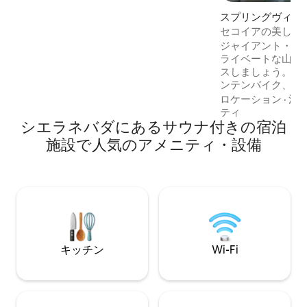
用できる十分なスペースがあり、快適な
寝室が3部屋とバスルームが2.5部屋あり
スプリングヴィル
ます。ビリヤード台の周りでくつろいだ
ウス
セコイアの美しい
夜をお楽しみください。星空の下のホッ
パ、サウナ
ジャイアント・セ
トタブでリラックスし、息をのむような
ライベートな山腹
景色をお楽しみください。
スしましょう。 巨人のハイキング、マウ
ンテンバイク、自
ドを楽しむための
ロケーション
·
清
使用してください
ティ
シエラネバダにあるサウナ付きの宿泊
すこともできます。 5エーカー以上の
のプライベートな
施設で人気のアメニティ・設備
くの散策道があります。 明る
空間にはデザイナ
実したキッチン、
トタブ、サウナ、
います。 デスクと一貫したStarlink Wi-Fi
があり、リモート
す。
キッチン
Wi-Fi