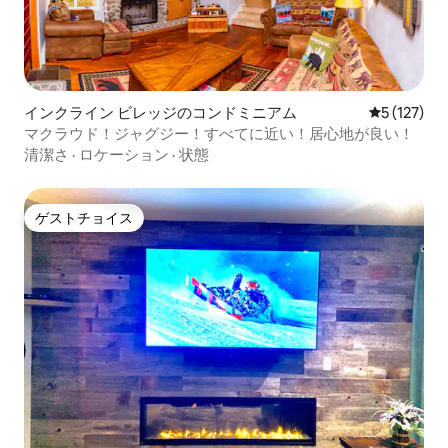
インクライン ビレッジのコンドミニアム
レビュー1
5 (127)
マクラウド！ジャグジー！すべてに近い！居心地が良い！
清潔さ
·
ロケーション
·
状態
ゲストチョイス
ゲストチョイス