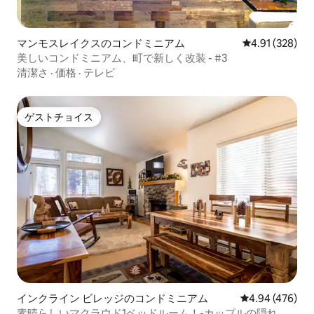
マンモスレイクスのコンドミニアム
レビュー328件
4.91 (328)
美しいコンドミニアム、町で新しく改装 - #3
清潔さ
·
価格
·
テレビ
ゲストチョイス
ゲストチョイス
インクライン ビレッジのコンドミニアム
レビュー476件
4.94 (476)
素晴らしいマクラウド1ベッドルーム！-カップルの隠れ