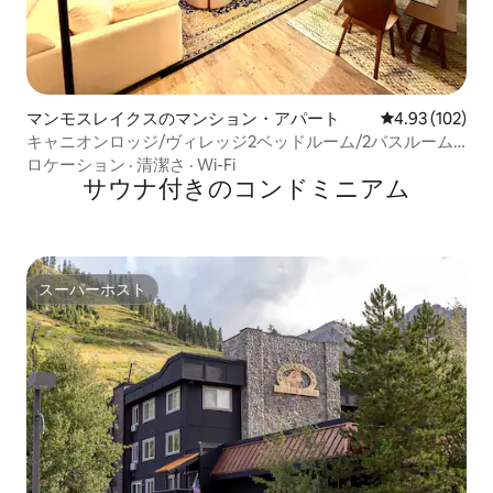
マンモスレイクスのマンション・アパート
レビュー102件
4.93 (102)
キャニオンロッジ/ヴィレッジ2ベッドルーム/2バスルーム
近く 清潔で静か
ロケーション
·
清潔さ
·
Wi-Fi
サウナ付きのコンドミニアム
スーパーホスト
スーパーホスト