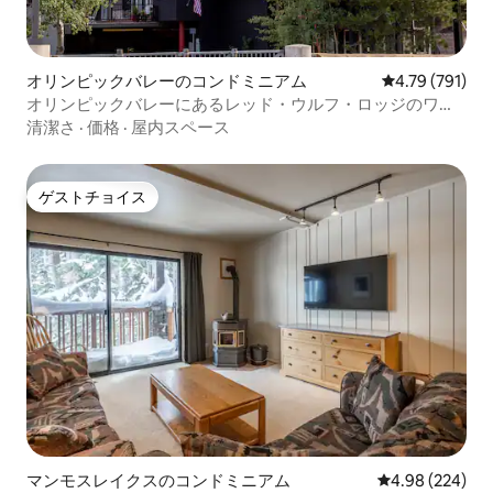
オリンピックバレーのコンドミニアム
レビュー791件
4.79 (791)
オリンピックバレーにあるレッド・ウルフ・ロッジのワン
ルーム
清潔さ
·
価格
·
屋内スペース
ゲストチョイス
ゲストチョイス
マンモスレイクスのコンドミニアム
レビュー224件
4.98 (224)