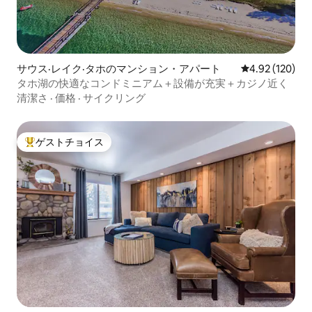
サウス·レイク·タホのマンション・アパート
レビュー120件
4.92 (120)
タホ湖の快適なコンドミニアム＋設備が充実＋カジノ近く
清潔さ
·
価格
·
サイクリング
ゲストチョイス
大好評のゲストチョイスです。