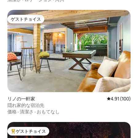
ゲストチョイス
ゲストチョイス
リノの一軒家
レビュー100件
4.91 (100)
隠れ家的な宿泊先
価格
·
清潔さ
·
おもてなし
ゲストチョイス
大好評のゲストチョイスです。