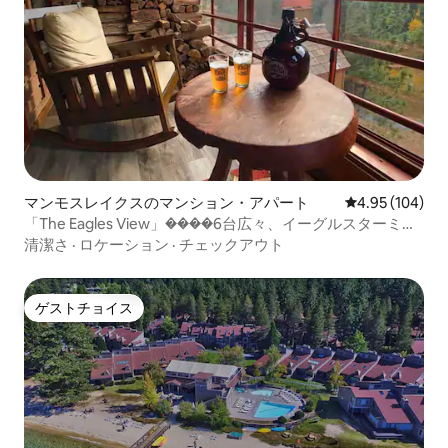
マンモスレイクスのマンション・アパート
レビュー104件
4.95 (104)
「The Eagles View」����6台広々、イーグルスターミナ
ルまで徒歩
清潔さ
·
ロケーション
·
チェックアウト
ゲストチョイス
ゲストチョイス