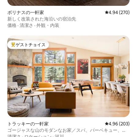
ボリナスの一軒家
レビュー270件
4.94 (270)
新しく改装された海沿いの宿泊先
価格
·
清潔さ
·
外観・内装
ゲストチョイス
大好評のゲストチョイスです。
トラッキーの一軒家
レビュー203件
4.96 (203)
ゴージャスな山のモダンなお家／スパ、バーベキュー、シ
ェフ仕様のキッチン
清潔さ
·
ロケーション
·
河川