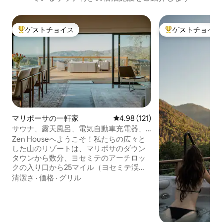
ゲストチョイス
ゲストチョイス
大好評のゲストチョイスです。
大好評のゲストチ
マリポーサの一軒家
レビュー121件、5つ星中4.98
4.98 (121)
サウナ、露天風呂、電気自動車充電器、
景色が楽しめるZen Yosemite
Zen Houseへようこそ！私たちの広々と
した山のリゾートは、マリポサのダウン
タウンから数分、ヨセミテのアーチロッ
クの入り口から25マイル（ヨセミテ渓谷
への最も直接的なルート！）に位置して
清潔さ
·
価格
·
グリル
います。風光明媚な5エーカーの敷地に位
置する私たちの家は、快適さ、リラクゼ
ーション、冒険の理想的な融合を提供し
ます。 内部には、6人以上のゲストが利