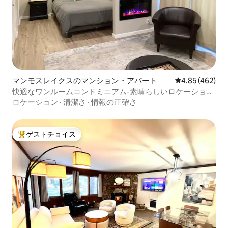
マンモスレイクスのマンション・アパート
レビュー462件
4.85 (462)
快適なワンルームコンドミニアム-素晴らしいロケーショ
ン-無料Wi-Fi-ペットOK
ロケーション
·
清潔さ
·
情報の正確さ
ゲストチョイス
大好評のゲストチョイスです。