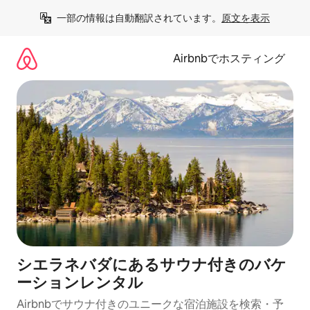
コ
一部の情報は自動翻訳されています。
原文を表示
ン
テ
ン
Airbnbでホスティング
ツ
に
ス
キ
ッ
プ
シエラネバダにあるサウナ付きのバケ
ーションレンタル
Airbnbでサウナ付きのユニークな宿泊施設を検索・予