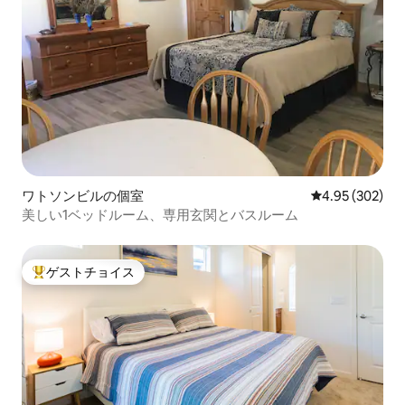
ワトソンビルの個室
レビュー302件
4.95 (302)
美しい1ベッドルーム、専用玄関とバスルーム
ゲストチョイス
大好評のゲストチョイスです。