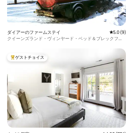
ダイアーのファームステイ
レビュー9
5.0 (9)
クイーンズランド・ヴィンヤード・ベッド＆ブレックファ
ースト
ゲストチョイス
大好評のゲストチョイスです。