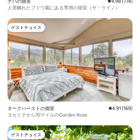
ナパの個室
レビュー774件
4.98 (774)
人里離れたブドウ園にある専用の寝室（ザ・ライノ）
ゲストチョイス
ゲストチョイス
オークハーストの個室
レビュー169件
4.91 (169)
ヨセミテから10マイルのGarden Rose
ゲストチョイス
ゲストチョイス