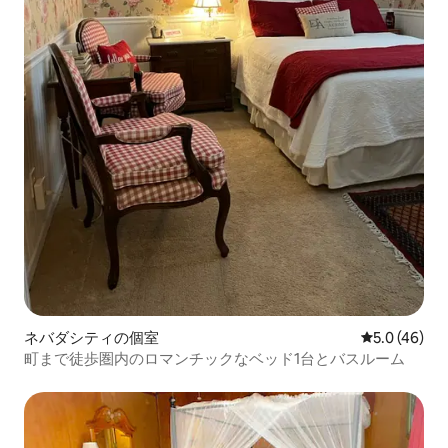
ネバダシティの個室
レビュー46
5.0 (46)
町まで徒歩圏内のロマンチックなベッド1台とバスルーム