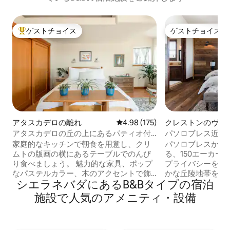
ゲストチョイス
ゲストチョイス
大好評のゲストチョイスです。
ゲストチョイス
アタスカデロの離れ
レビュー175件、5つ星中4.98
4.98 (175)
クレストンのヴィ
アタスカデロの丘の上にあるパティオ付
パソロブレス近郊の
きゲストハウス
牧場（貸切）
家庭的なキッチンで朝食を用意し、クリ
パソロブレスから
ムトの版画の横にあるテーブルでのんび
る、150エーカー
り食べましょう。 魅力的な家具、ポップ
プライバシーを享受し
なパステルカラー、木のアクセントで飾
かな丘陵地帯をハ
シエラネバダにあるB&Bタイプの宿泊
られたこの家は、居心地の良い明るい輝
ジャグジーに浸か
きを放っています。 デッキパティオに座
り、日の出を楽しん
施設で人気のアメニティ・設備
って、夕暮れどきの景色をお楽しみくだ
明媚な道を車で進
さい。 AirBnBでのホスティングを楽しみ
に離れた静かな雰
にしております。新しい人と出会い、ゲ
Fodor’sによっ