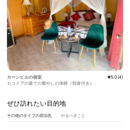
カーンビルの個室
レビュー4
5.0 (4)
セコイアの森での癒やしの体験（朝食付き）
ぜひ訪⁠れ⁠た⁠い目⁠的⁠地
その他のタ⁠イ⁠プ⁠の宿⁠泊⁠先
やるべきこと