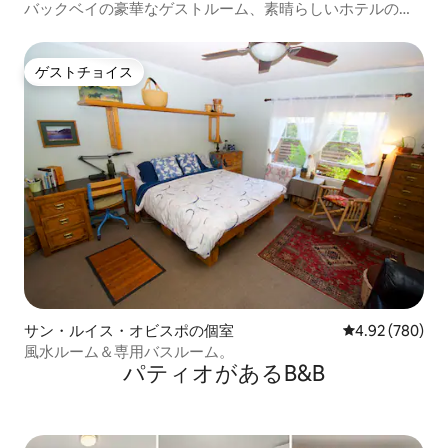
バックベイの豪華なゲストルーム、素晴らしいホテルの代
わり
ゲストチョイス
ゲストチョイス
サン・ルイス・オビスポの個室
レビュー780件
4.92 (780)
風水ルーム＆専用バスルーム。
パティオがあるB&B