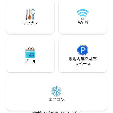
ストハウスで温かく迎え、快適に過ごし
として認められて
ていただけるようお手伝いできるのを楽
寂に満ちたオアシスです。 
しみにしています。 思い出に残るご滞在
が、冬季と春季の
になるよう、喜んでお手伝いいたしま
てます。あなたに
す。 ゲストハウスはアタスカデロの田舎
地にある静かな隠
キッチン
Wi-Fi
の丘の上にあるオークの木々の間にあり
ます。 レストラン、映画館、ショッピン
グセンターは車ですぐの場所にありま
す。 チャールズ・パドック動物園で動物
を見て、スタジアムパークでハイキング
に行きましょう。 私たちは少し人里離れ
た場所にいますので、車、Uber、Lyftで
移動する必要があります。 駐車場はたく
敷地内無料駐⁠車
プール
さんあります。 9歳のゴールデンレトリ
ス⁠ペ⁠ー⁠ス
ーバーのTheoと、その相棒であるマンゴ
という名前のオレンジの猫が、ご到着時
にお出迎えするでしょう。 どちらも注目
を浴びるのが大好きですが、アレルギー
がある方のためにゲストハウスの中に入
ることは許可されていません。 みなさん
にお会いできるのを楽しみにしていま
エアコン
す！