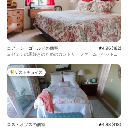
コアーシーゴールドの個室
レビュー182件
4.96 (182)
ヨセミテの馬好きのためのカントリーファーム（ペット歓
迎！）
ゲストチョイス
大好評のゲストチョイスです。
ロス・オソスの個室
レビュー418件
4.98 (418)