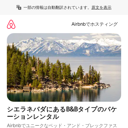
コ
一部の情報は自動翻訳されています。
原文を表示
ン
テ
ン
Airbnbでホスティング
ツ
に
ス
キ
ッ
プ
シエラネバダにあるB&Bタイプのバケ
ーションレンタル
Airbnbでユニークなベッド・アンド・ブレックファス