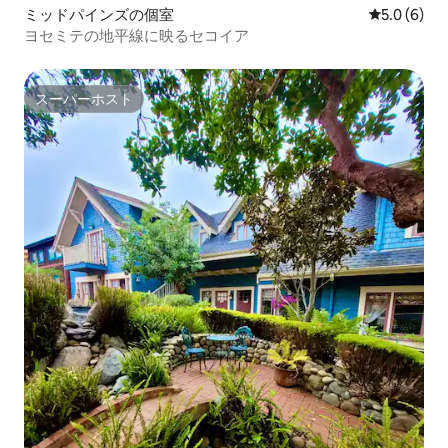
ミッドパインズの個室
レビュー6
5.0 (6)
ヨセミテの地平線に映るセコイア
スーパーホスト
スーパーホスト