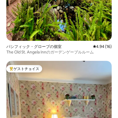
パシフィック・グローブの個室
レビュー16件
4.94 (16)
The Old St. Angela Innのガーデンゲーブルルーム
ゲストチョイス
大好評のゲストチョイスです。