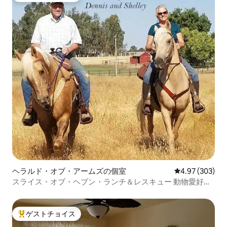
ヘラルド・オブ・アームズの個室
レビュー303件
4.97 (303)
スライス・オブ・ヘブン・ランチ＆レスキュー 動物愛好家
の方へ！
ゲストチョイス
大好評のゲストチョイスです。