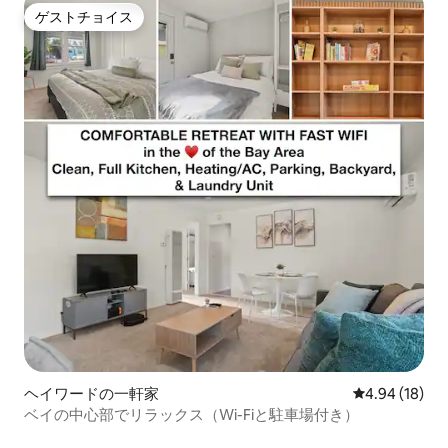
ゲストチョイス
ゲストチョイス
ヘイワードの一軒家
レビュー18件
4.94 (18)
ベイの中心部でリラックス（Wi-Fiと駐車場付き）