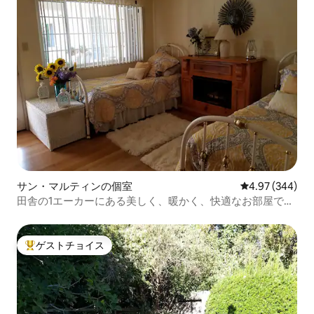
サン・マルティンの個室
レビュー344件
4.97 (344)
田舎の1エーカーにある美しく、暖かく、快適なお部屋で
す！
ゲストチョイス
大好評のゲストチョイスです。