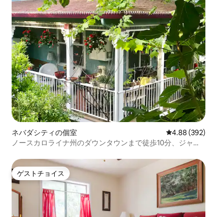
ネバダシティの個室
レビュー392件
4.88 (392)
ノースカロライナ州のダウンタウンまで徒歩10分、ジャグ
ジー付き。ワクチン接種済みの方のみ
ゲストチョイス
ゲストチョイス