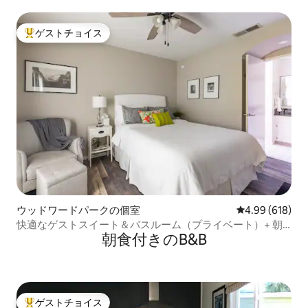
ゲストチョイス
大好評のゲストチョイスです。
ウッドワードパークの個室
レビュー618件
4.99 (618)
快適なゲストスイート＆バスルーム（プライベート）+ 朝
朝食付きのB&B
食
ゲストチョイス