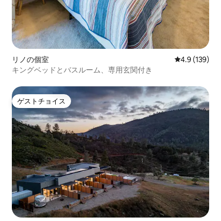
リノの個室
レビュー139
4.9 (139)
キングベッドとバスルーム、専用玄関付き
ゲストチョイス
ゲストチョイス