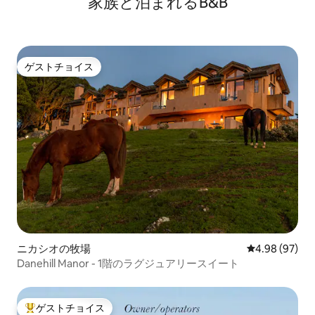
家族と泊まれるB&B
ゲストチョイス
ゲストチョイス
ニカシオの牧場
レビュー97件
4.98 (97)
Danehill Manor - 1階のラグジュアリースイート
ゲストチョイス
大好評のゲストチョイスです。