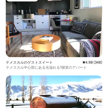
大好評のゲストチョイスです。
テメスカルのゲストスイート
レビュー348件
4.98 (348)
テメスカル中心部にある光溢れる1寝室のアパート