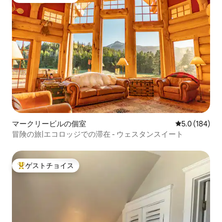
大好評のゲストチョイスです。
マークリービルの個室
レビュー184
5.0 (184)
冒険の旅|エコロッジでの滞在 - ウェスタンスイート
ゲストチョイス
大好評のゲストチョイスです。