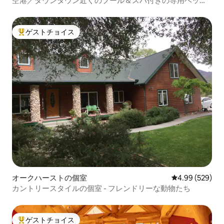
空港／ダウンタウン近くのプール＆スパ付きの専用ベッド
ルーム
ゲストチョイス
大好評のゲストチョイスです。
オークハーストの個室
レビュー529件
4.99 (529)
カントリースタイルの個室 - フレンドリーな動物たち
ゲストチョイス