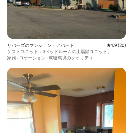
リバーズのマンション・アパート
レビュー20
4.9 (20)
ゲストユニット：3ベッドルームの上層階ユニット。
家族
·
ロケーション
·
就寝環境のクオリティ