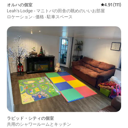
オルハの個室
レビュー111
4.91 (111)
Leah's Lodge - マニトバの田舎の眺めのいいお部屋
ロケーション
·
価格
·
駐車スペース
ラピッド・シティの個室
共用のシャワールームとキッチン