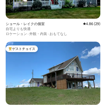
ショール・レイクの個室
レビュー29件
4.86 (29)
自宅よりも快適
ロケーション
·
外観・内装
·
おもてなし
ゲストチョイス
大好評のゲストチョイスです。