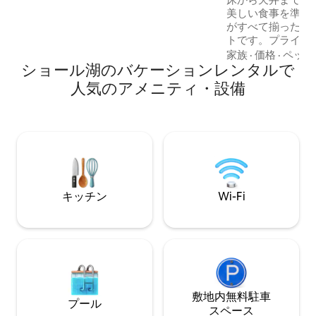
モービルコースへ クロスカントリースキ
美しい食事を準備
ー、釣り、水泳、ゴルフ（20分） 地元の
がすべて揃った、
レストラン その他：（利用可能な場合）
トです。プライベ
農場ツアー セルフチェックインは午後3
なお庭とファイヤ
家族
·
価格
·
ペット
時、チェックアウトは午前11時までで
ショール湖のバケーションレンタルで
動物好きの方は、
す。
くつろげます。フ
人気のアメニティ・設備
と2匹の大型犬が
す。小さなお子様
ばにいるのが不快
ではないかもしれません。 
わずか10分、RM
ます。 ホストファミリーは2階に住んでい
ます。独立したリ
の庭。
キッチン
Wi-Fi
敷地内無料駐⁠車
プール
ス⁠ペ⁠ー⁠ス