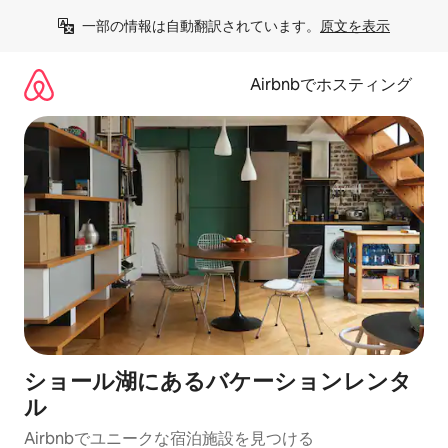
コ
一部の情報は自動翻訳されています。
原文を表示
ン
テ
ン
Airbnbでホスティング
ツ
に
ス
キ
ッ
プ
ショール湖にあるバケーションレンタ
ル
Airbnbでユニークな宿泊施設を見つける