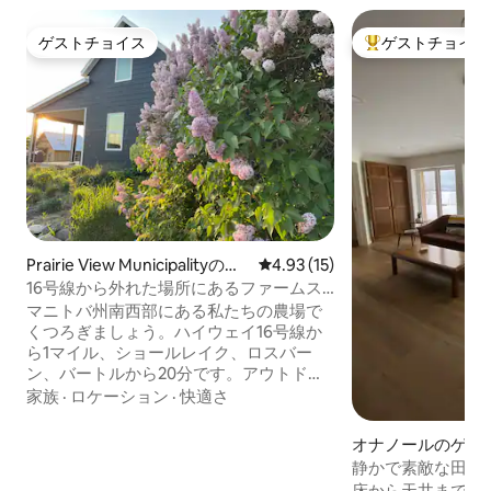
ゲストチョイス
ゲストチョイス
ゲストチョイス
大好評のゲストチ
Prairie View Municipalityのゲ
レビュー15件、5つ星中4.93
4.93 (15)
ストスイート
16号線から外れた場所にあるファームス
テイ | 自然とオープンスペース
マニトバ州南西部にある私たちの農場で
くつろぎましょう。ハイウェイ16号線か
ら1マイル、ショールレイク、ロスバー
ン、バートルから20分です。アウトドア
を楽しんだり、静かな時間を過ごしたり
家族
·
ロケーション
·
快適さ
できます。 お部屋： プライベートファー
ムハウススイート アクティビティ 散歩、
オナノールのゲス
バードウォッチング、スノーシューを楽
静かで素敵な田舎
しめる農場の散策道 宿泊施設からスノー
ト
床から天井までの