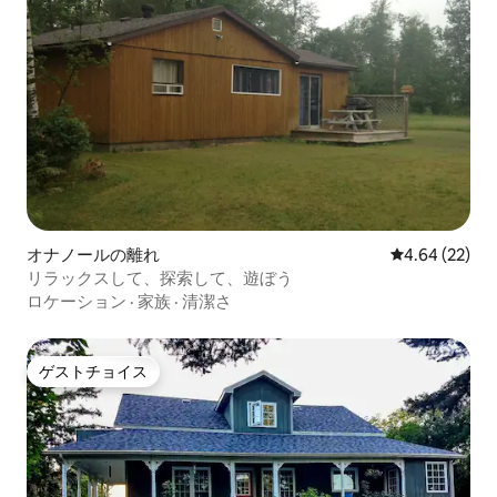
オナノールの離れ
レビュー22件
4.64 (22)
リラックスして、探索して、遊ぼう
ロケーション
·
家族
·
清潔さ
ゲストチョイス
ゲストチョイス