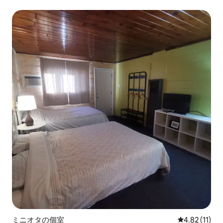
ミニオタの個室
レビュー11件
4.82 (11)