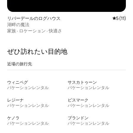
リバーデールのログハウス
レビュー1
5 (11)
湖畔の魔法
家族
·
ロケーション
·
快適さ
ぜひ訪⁠れ⁠た⁠い目⁠的⁠地
近場の旅行先
ウィニペグ
サスカトゥーン
バケーションレンタル
バケーションレンタル
レジーナ
ビスマーク
バケーションレンタル
バケーションレンタル
ケノラ
ブランドン
バケーションレンタル
バケーションレンタル