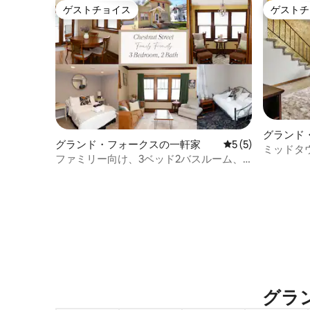
ゲストチョイス
ゲストチ
ゲストチョイス
ゲストチ
グランド
グランド・フォークスの一軒家
レビュー5件、5
5 (5)
ミッドタ
ファミリー向け、3ベッド2バスルーム、5
人宿泊可能！
グラン