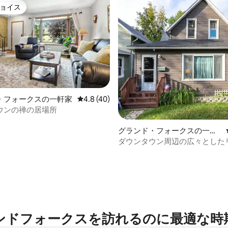
ョイス
ョイス
・フォークスの一軒家
レビュー40件、5つ星中4.8つ星の平均評価
4.8 (40)
つ星中5つ星の平均評価
ウンの禅の居場所
グランド・フォークスの一軒
家
ダウンタウン周辺の広々とした
ト体験
ドフォークスを訪⁠れ⁠るの⁠に最⁠適⁠な時⁠期