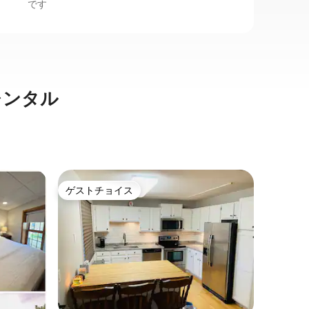
です
レンタル
グランド
ゲストチョイス
スーパ
ゲストチョイス
スーパ
ン・アパ
フルキッ
ドルーム
この新し
屋でグラ
楽しみく
クイーンサ
スと遮光
らかな睡
ッチンに
ーカーが