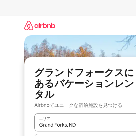
コ
ン
テ
ン
ツ
に
ス
キ
ッ
プ
グランドフォークスに
あるバケーションレン
タル
Airbnbでユニークな宿泊施設を見つける
エリア
検索結果が表示されたら、上下の矢印キーを使っ