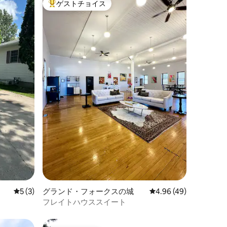
ゲストチョイス
大好評のゲストチョイスです。
レビュー3件、5つ星中5つ星の平均評価
5 (3)
グランド・フォークスの城
レビュー49件、5つ星
4.96 (49)
フレイトハウススイート