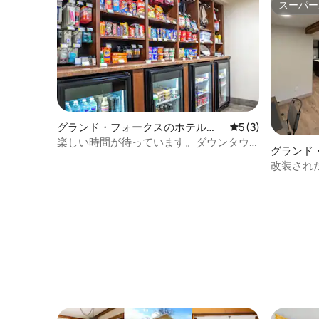
スーパー
スーパー
グランド・フォークスのホテル客
レビュー3件、5
5 (3)
室
楽しい時間が待っています。ダウンタウ
グランド
ン近くのクイーンベッド2台
ニアム
改装され
メニティ