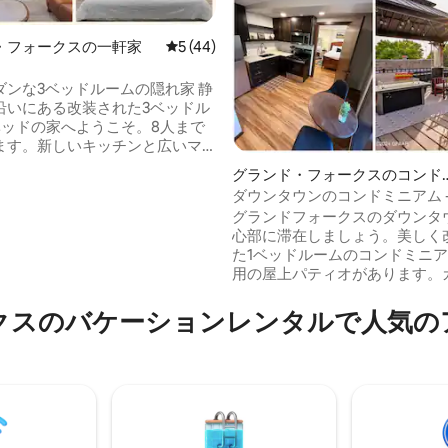
・フォークスの一軒家
レビュー44件、5つ星中5つ星の平均評価
5 (44)
ンな3ベッドルームの隠れ家 静
沿いにある改装された3ベッドル
ベッドの家へようこそ。8人まで
ます。新しいキッチンと広いマ
ッドルームを備えたオープンフ
グランド・フォークスのコンド
ください。 最高のロケー
ニアム
ダウンタウンのコンドミニアム -
つ星中5つ星の平均評価
ダウンタウンから6分、ラルフ・
フォークスの見どころへのアク
グランドフォークスのダウンタ
スタッド・アリーナとアレル
心部に滞在しましょう。美しく
ターから10分、アイコンスポー
た1ベッドルームのコンドミニ
ーから4分。公園やアイスリンク
用の屋上パティオがあります。
す。 アメニティ・設
ピットとバーベキューグリルが
5インチのスマートテレビを備えた
ています。この新しく改装され
クスのバケーションレンタルで人気の
ァミリールーム、スマートテレ
ミニアムには、美しいキッチン
ファイバーインターネット、フル
ームがあり、新しいカスタムキ
品、リクエストに応じてL2 EV
トとカウンタートップが備わっ
ポーチでスクリーニング。（ペ
す。ご自宅のような快適さを満
）
ださい。ユニット内のワークス
最高のレストラン、カフェ、グ
ェイアクセス、フィットネス施