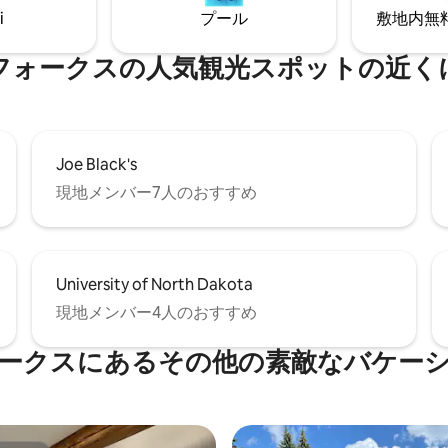
ンスクエアまでわずか数歩です。
i
プール
敷地内無料駐
グランドスカイ、アルトル、グ
ォークス空軍基地、州間高速道
フォークスの人気観光スポットの近く
クセスが簡単です。
Joe Black's
現地メンバー7人のおすすめ
University of North Dakota
現地メンバー4人のおすすめ
ークスにあるその他の素敵なバケー