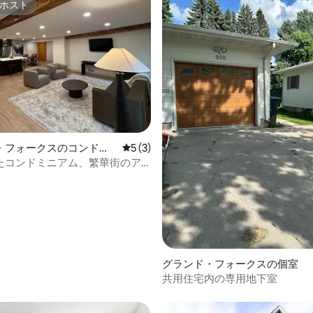
ホスト
ホスト
つ星中5つ星の平均評価
・フォークスのコンドミ
レビュー3件、5つ星中5つ星の平均評価
5 (3)
たコンドミニアム、繁華街のア
・設備をお楽しみください！
グランド・フォークスの個室
共用住宅内の専用地下室