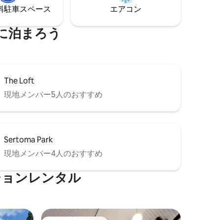
UND、
⁠車ス⁠ペ⁠ー⁠ス
エアコン
ランドフ
路へのア
に泊まろう
The Loft
現地メンバー5人のおすすめ
Sertoma Park
現地メンバー4人のおすすめ
ションレンタル