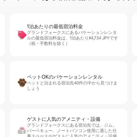
1泊あたりの最⁠低⁠宿⁠泊⁠料⁠金
グランドフォークスにあるバケーションレンタ
ルの最低宿泊料金は、1泊あたり¥4,734 JPYです
（税・手数料を除く）
ペットOKのバ⁠ケ⁠ー⁠シ⁠ョ⁠ンレ⁠ン⁠タ⁠ル
ペットと泊まれる宿泊先40件の中から見つけま
しょう
ゲストに人⁠気⁠のア⁠メ⁠ニ⁠テ⁠ィ・設⁠備
グランドフォークスにある宿泊先では、ジム、
バーベキュー、ノートパソコン使用に適した仕
事スペースがゲストに人気のアメニティ・設備