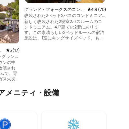
いるかの
グランド・フォークスのコンド
レビュー70件、5つ星
4.9 (70)
室が必要
ミニアム
ーンサイ
改装された2ベッド2バスのコンドミニア
ておりま
ム。アルトルとUNDに近い。
新しく改装された2寝室2バスルームのコ
応いたし
ンドミニアム。4戸建ての2階にありま
しいただ
す。この素晴らしい2ベッドルームの宿泊
施設は、1室にキングサイズベッド、もう1
室にクイーンサイズベッドを備え、ゲス
トがリラックスできる十分なスペースを
ミ
レビュー17件、5つ星中5つ星の平均評価
5 (17)
提供します。バスルームは2室あり、それ
 グランド
ぞれにウォシュレットが備えられていま
セス抜群
ウンの中
す。アメニティも新しくなっているの
改装され
で、いつでも快適に過ごせます。中心部
アムで、専
に位置し、アルトル病院まで徒歩圏内、
ガス火災
UNDキャンパスまで1.6マイル、ラルフ・
完備され
エンゲルスタッド・アリーナまで1.4マイ
たコンド
アメニティ・設備
ル、アレルス・センターまで2マイルで
とバスル
す。
ャビネッ
ていま
喫してく
ペース。
リーンウ
設、タウ