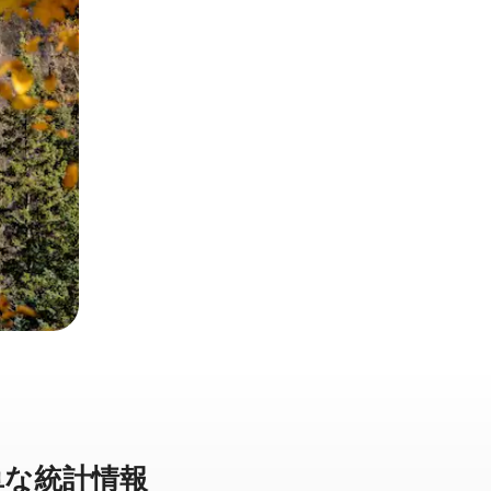
な統⁠計⁠情⁠報