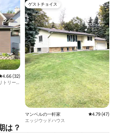
ゲストチョイス
ゲストチョイス
レビュー32件、5つ星中4.66つ星の平均評価
4.66 (32)
リトリー
マンベルの一軒家
レビュー47件、5つ星
4.79 (47)
エッジウッドハウス
⁠は⁠？