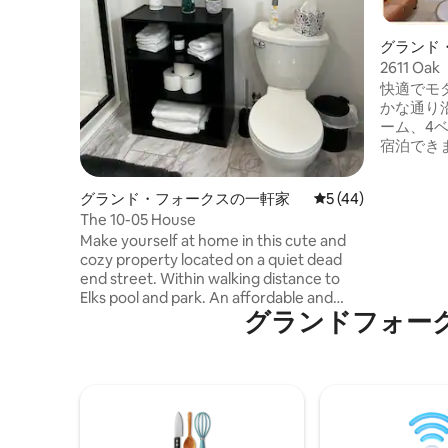
グランド
2611 Oak
快適でモダ
かな通り
ーム、4
宿泊でき
スターベ
ロアをお楽しみ
グランド・フォークスの一軒家
レビュー44件、5
5 (44)
ション：
The 10-05 House
エンゲル
Make yourself at home in this cute and
ス・セン
cozy property located on a quiet dead
ツセンタ
end street. Within walking distance to
まで徒歩で行けま
Elks pool and park. An affordable and
備： 7
グランドフォー
quick Uber drive to explore all that
地下のフ
downtown Grand Forks has to offer! Easy
ビ2台、
drive/Uber to events at UND. Close to
キッチン用
Lincoln Golf Course. In the summer
充電器、
months enjoy cooking on either the
ット不可
propane grill or Traeger pellet smoker
located on the deck. Relax in the evening