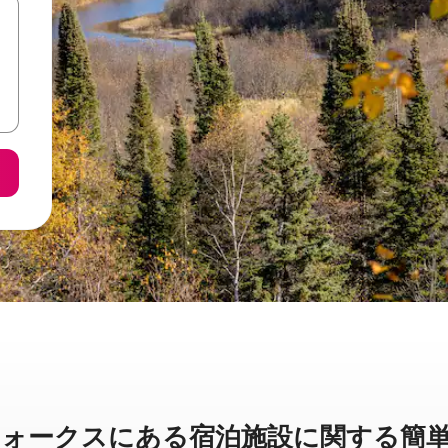
クスに⁠あ⁠る宿⁠泊⁠施⁠設⁠に関⁠す⁠る簡⁠単⁠