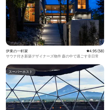
伊東の一軒家
レビュー58件
4.95 (58)
サウナ付き新築デザイナーズ物件 森の中で過ごす非日常
スーパーホスト
スーパーホスト