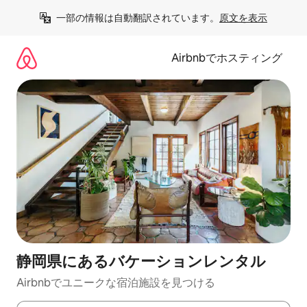
コ
一部の情報は自動翻訳されています。
原文を表示
ン
テ
ン
Airbnbでホスティング
ツ
に
ス
キ
ッ
プ
静岡県にあるバケーションレンタル
Airbnbでユニークな宿泊施設を見つける