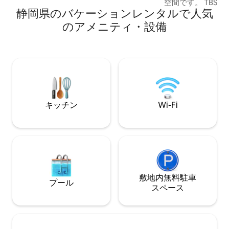
空間です。 TBS
な富士山を望むことができます。 【滞在
静岡県のバケーションレンタルで人気
のブランチ」の箱
の体験】 ・朝は障子越しに差し込む柔ら
た。 ■宿のご紹介 心地よいデザインと温
かな光で目覚め、午後は森のざわめきを
のアメニティ・設備
泉の恵みが融合し
BGMにテラスでコーヒーを楽しむ。 都会
木々に囲まれたプ
の喧騒から完全に離れ、自然とデザイン
族やグループ旅行
に癒やされる特別なひとときをお約束し
備しており、小さ
ます。 ・都心からすぐ行ける絶好の避暑
にも安心です。 BBQ・焚き火スペースが
地。東京都心が35℃を超える日でも、標
屋根付きピロティ
高が高く、森に囲まれている敷地内は約
お楽しみいただけ
22度と爽やか。エアコンはなく、森を抜
そのまま汗を流し
ける涼風と天然の冷気が体を心地よく癒
キッチン
Wi-Fi
また風に当たるこ
やします。機械音のない静寂の中で、快
グは床暖房完備の
適な夏をお過ごしください。
適です。 ■主な設備 ・フルリノベーショ
ン：プロのデザイ
内装 ・温泉：美
・BBQ設備：本格
き火スペース：夜
敷地内無料駐⁠車
ックス ・プロジ
プール
を ・サウナ & 
ス⁠ペ⁠ー⁠ス
ウナと水風呂 ・
囲気を ・子供設
も用食器、布団、