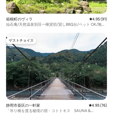
箱根町のヴィラ
レビュー91件
4.95 (91)
仙石庵/天然温泉別荘一棟貸切/貸しBBQ台/ペット OK/無料
駐車場/ガラスの森、POLA美術館徒歩
ゲストチョイス
ゲストチョイス
静岡市葵区の一軒家
レビュー76件
4.95 (76)
「吊り橋を渡る秘境の宿・コトトキス SAUNA &