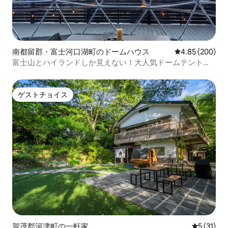
南都留郡・富士河口湖町のドームハウス
レビュー200件
4.85 (200)
富士山とハイランドしか見えない！大人気ドームテント
【Imperial Panorama DOME】
ゲストチョイス
ゲストチョイス
賀茂郡河津町の一軒家
レビュー3
5 (31)