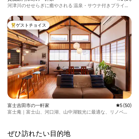
河津川のせせらぎに癒やされる 温泉・サウナ付きプライベ
ート宿。BBQ可
ゲストチョイス
大好評のゲストチョイスです。
富士吉田市の一軒家
レビュー5
5 (50)
富士庵｜富士山、河口湖、山中湖観光に最適な、リノベー
ション済みの和モダン古民家 101㎡
ぜひ訪⁠れ⁠た⁠い目⁠的⁠地