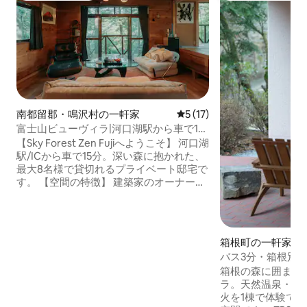
南都留郡・鳴沢村の一軒家
レビュー17件、5つ星中5つ
5 (17)
富士山ビューヴィラ|河口湖駅から車で15
分|最大8名|ベッド10台|Sky Forest Zen
【Sky Forest Zen Fujiへようこそ】 河口湖
Fuji
駅/ICから車で15分。深い森に抱かれた、
最大8名様で貸切れるプライベート邸宅で
す。 【空間の特徴】 建築家のオーナーが
こだわった「和の静寂」と「ミッドセン
チュリー」の融合が最大の特徴です。 ・
洗練された和モダン: 伝統的な畳や障子の
ある和室に、美しいガラスのテーブルや
箱根町の一軒家
名作チェアを配置。 和洋が調和した上質
バス3分・箱根別荘
な空間です。 ・森と繋がるデッキ: 天井ま
泉・サウナ・水風
箱根の森に囲まれ
で届く窓を開ければ、広大なウッドデッ
天時BBQ・焚き火
ラ。天然温泉・本
キへとシームレスに繋がります。 ・富士
火を1棟で体験で
山の眺望: 敷地内の木々の間からは、雄大