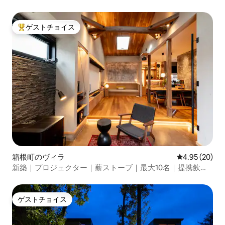
BONFIRE」
ゲストチョイス
大好評のゲストチョイスです。
箱根町のヴィラ
レビュー20件
4.95 (20)
新築｜プロジェクター｜薪ストーブ｜最大10名｜提携飲食
店徒歩3分｜強羅駅徒歩2分｜銀の箱
ゲストチョイス
ゲストチョイス