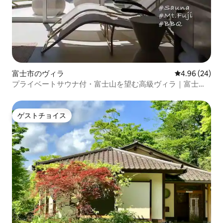
富士市のヴィラ
レビュー24件
4.96 (24)
プライベートサウナ付・富士山を望む高級ヴィラ｜富士山
麓/新富士駅から車10分
ゲストチョイス
ゲストチョイス