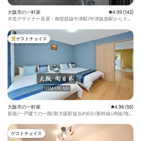
大阪市の一軒家
レビュー142件
4.99 (142)
木造デザイナー長屋・御堂筋線中津駅/中津阪急駅から５
分・梅田エリアまで10分
ゲストチョイス
大好評のゲストチョイスです。
大阪市の一軒家
レビュー55件
4.96 (55)
新築/一戸建ての一階/新大阪駅徒歩約6分/新幹線/JR線/地下
鉄をご利用/関西空港、京都、神戸等直通
ゲストチョイス
ゲストチョイス