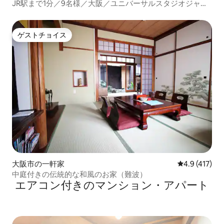
JR駅まで1分／9名様／大阪／ユニバーサルスタジオジャパ
ンまで15分／ファミリー向け
ゲストチョイス
ゲストチョイス
大阪市の一軒家
レビュー417
4.9 (417)
中庭付きの伝統的な和風のお家（難波）
エアコン付きのマンション・アパート