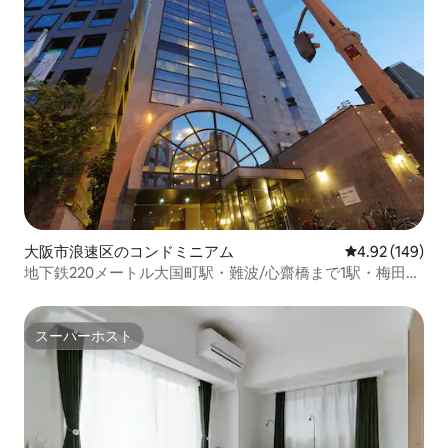
大阪市浪速区のコンドミニアム
レビュー149件
4.92 (149)
地下鉄220メートル大国町駅・難波/心齋橋まで1駅・梅田ま
で直通・アパート全体2ベッドルーム5名様
スーパーホスト
スーパーホスト