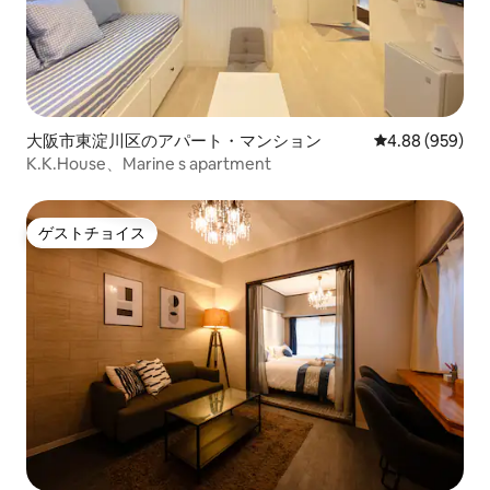
大阪市東淀川区のアパート・マンション
レビュー959件
4.88 (959)
K.K.House、Marine s apartment
ゲストチョイス
ゲストチョイス