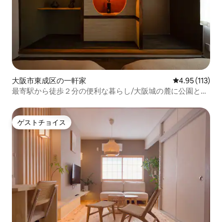
大阪市東成区の一軒家
レビュー113
4.95 (113)
最寄駅から徒歩２分の便利な暮らし/大阪城の麓に公園とマ
ラソンコースあり/大阪のど真ん中
ゲストチョイス
ゲストチョイス