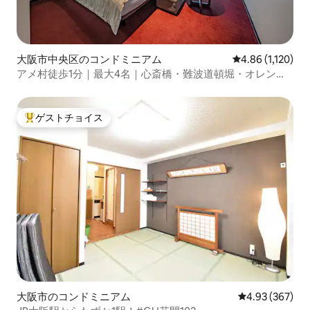
大阪市中央区のコンドミニアム
レビュー1,120
4.86 (1,120)
アメ村徒歩1分｜最大4名｜心斎橋・難波道頓堀・オレンジ
ストリート｜JR難波・地下鉄５分｜古着＆食べ
ゲストチョイス
大好評のゲストチョイスです。
大阪市のコンドミニアム
レビュー367件
4.93 (367)