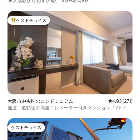
JR大阪駅からわずか1駅！#GH花閑103
ゲストチョイス
大好評のゲストチョイスです。
大阪市中央区のコンドミニアム
レビュー271件
4.93 (271)
難波、道頓堀の高級エレベーター付きマンション「2トイ
レ」地下鉄まで徒歩1分、黒門市場まで3分、心斎橋まで5
分、同じ建物に他のリスティングもありますのでお問い合
わせください
ゲストチョイス
ゲストチョイス