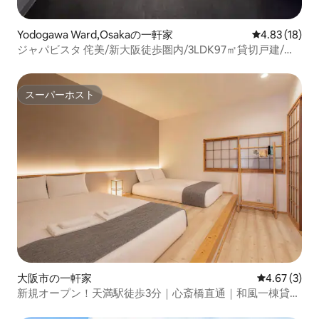
Yodogawa Ward,Osakaの一軒家
レビュー18件
4.83 (18)
ジャパビスタ 侘美/新大阪徒歩圏内/3LDK97㎡貸切戸建/交
通至便、大阪市内・京都・万博/充実設備
スーパーホスト
スーパーホスト
大阪市の一軒家
レビュー3件
4.67 (3)
新規オープン！天満駅徒歩3分｜心斎橋直通｜和風一棟貸切
｜くつろぎテラス付き｜最大6名