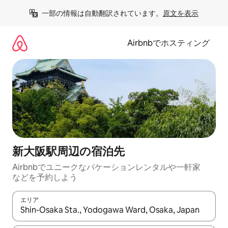
コ
一部の情報は自動翻訳されています。
原文を表示
ン
テ
ン
Airbnbでホスティング
ツ
に
ス
キ
ッ
プ
新大阪駅⁠周⁠辺⁠の宿⁠泊⁠先
Airbnbでユニークなバ⁠ケ⁠ー⁠シ⁠ョ⁠ンレ⁠ン⁠タ⁠ルや一⁠軒⁠家
な⁠ど⁠を予⁠約⁠し⁠よ⁠う
エリア
検索結果が表示されたら、上下の矢印キーを使って移動するか、