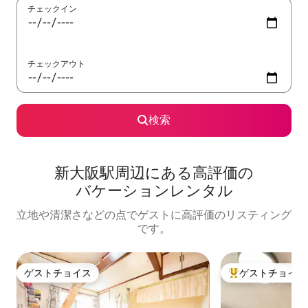
チェックイン
チェックアウト
検索
新大阪駅⁠周⁠辺⁠に⁠あ⁠る高⁠評⁠価⁠の
バ⁠ケ⁠ー⁠シ⁠ョ⁠ン⁠レ⁠ン⁠タ⁠ル
立地や清潔さなどの点でゲストに高評価のリスティング
です。
ゲストチョイス
ゲストチョイス
ゲストチョイス
大好評のゲストチ