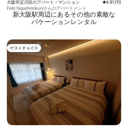
大阪市淀川区のアパート・マンション
レビュー11件
4.91 (11)
Feliz higashimikuniさんのアパートメント
新大阪駅⁠周⁠辺⁠に⁠あ⁠るそ⁠の⁠他⁠の素⁠敵⁠な
バ⁠ケ⁠ー⁠シ⁠ョ⁠ン⁠レ⁠ン⁠タ⁠ル
ゲストチョイス
ゲストチョイス