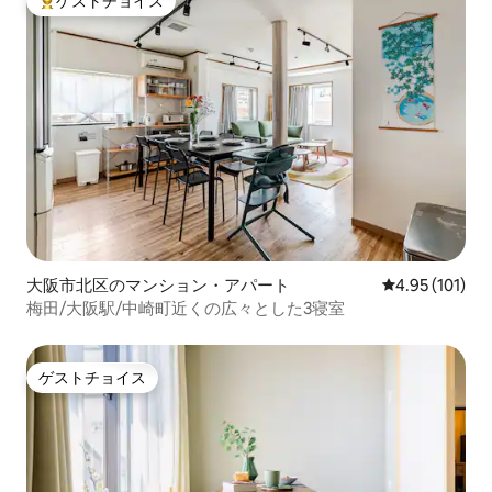
ゲストチョイス
大好評のゲストチョイスです。
大阪市北区のマンション・アパート
レビュー101件
4.95 (101)
梅田/大阪駅/中崎町近くの広々とした3寝室
ゲストチョイス
ゲストチョイス