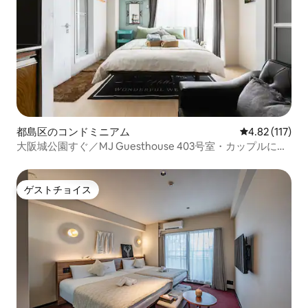
都島区のコンドミニアム
レビュー117
4.82 (117)
大阪城公園すぐ／MJ Guesthouse 403号室・カップルに最
適なダブルルーム
ゲストチョイス
ゲストチョイス