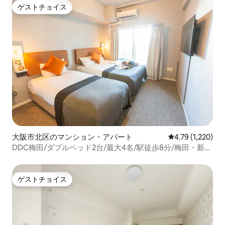
ゲストチョイス
ゲストチョイス
大阪市北区のマンション・アパート
レビュー1,220
4.79 (1,220)
DDC梅田/ダブルベッド2台/最大4名/駅徒歩8分/梅田・新大
阪・心斎橋・新幹線/花火大会
ゲストチョイス
ゲストチョイス