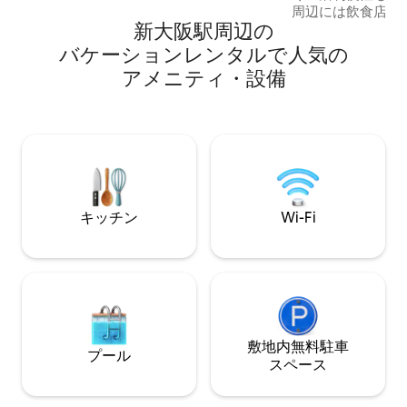
周辺には飲食店や
新大阪駅⁠周⁠辺⁠の
り、外出してすぐ
できるので、大阪
バ⁠ケ⁠ー⁠シ⁠ョ⁠ン⁠レ⁠ン⁠タ⁠ル⁠で人⁠気⁠の
ごしいただけます。 最寄り駅は西中
ア⁠メ⁠ニ⁠テ⁠ィ⁠・⁠設⁠備
方駅で、徒歩約4
難波などの人気エ
すい立地となって
大阪駅からはわず
幹線をご利用のお
す。多くの旅行者
リアです。 【アクセス】 関西空港から：
関西空港から南海
キッチン
Wi-Fi
そこから大阪メト
て西中島南方駅ま
から徒歩4分です
*徒歩圏内の周辺施
ェ、レストラン（
屋や和食店も多く
です。 *電車で行ける主要エリア： 梅田
エリア（約15分）
敷地内無料駐⁠車
プール
心斎橋筋商店街）（
ス⁠ペ⁠ー⁠ス
堀エリア（約30分) いつでもお気軽にご
絡ください。皆さ