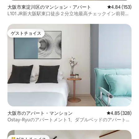
大阪市東淀川区のマンション・アパート
レビュー153件
4.84 (153)
L101 JR新大阪駅東口徒歩２分立地最高チェックイン前荷物
預かりOK
ゲストチョイス
ゲストチョイス
大阪市のアパート・マンション
レビュー328件
4.85 (328)
Ostay-Ryuのアパートメント 1、ダブルベッドのアパートメ
ント 1