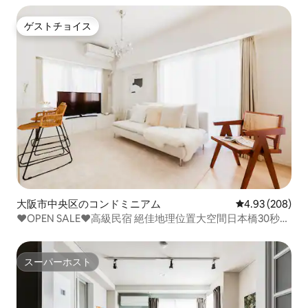
ゲストチョイス
ゲストチョイス
大阪市中央区のコンドミニアム
レビュー208件
4.93 (208)
❤️OPEN SALE❤️高級民宿 絕佳地理位置大空間日本橋30秒
道頓堀 黒門市場 難波3房 可10人
スーパーホスト
スーパーホスト