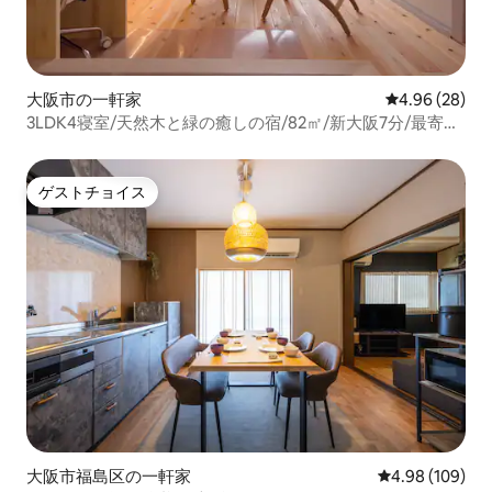
大阪市の一軒家
レビュー28件
4.96 (28)
3LDK4寝室/天然木と緑の癒しの宿/82㎡/新大阪7分/最寄駅
徒歩5分/家族と笑顔の旅を
ゲストチョイス
ゲストチョイス
大阪市福島区の一軒家
レビュー109件
4.98 (109)