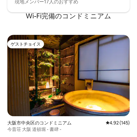
現地メンバー17人のおすすめ
Wi-Fi完備のコンドミニアム
ゲストチョイス
ゲストチョイス
大阪市中央区のコンドミニアム
レビュー145件
4.92 (145)
今昔荘 大阪 道頓堀 - 書肆 -