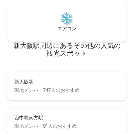
待ちしております
エアコン
新大阪駅⁠周⁠辺⁠に⁠あ⁠るそ⁠の⁠他⁠の人⁠気⁠の
観⁠光⁠ス⁠ポ⁠ッ⁠ト
新大阪駅
現地メンバー747人のおすすめ
西中島南方駅
現地メンバー91人のおすすめ