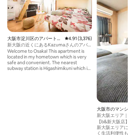
大阪市淀川区のアパート・
レビュー3,376件、5つ星中4.91
4.91 (3,376)
マンション
新大阪の近くにあるKazumaさんのアパ
ート、Happiness 3...
Welcome to Osaka! This apartment is
located in my hometown which is very
safe and convenient. The nearest
subway station is Higashimikuni which is
on one of major subway line in Osaka, so
it's easy to access a lot of popular and
famous places! It takes only 1 - 2 min
walk from the station to the apartment.
There are convenience stores, grocery
stores and local restaurants nearby!
Check In time : 3:00pm Check Out time :
大阪市のマンショ
10:00am A tiny room for one or two
ト
新大阪エリア｜駅
people! Stay here and enjoy Osaka trip!
最大8名｜梅田へ
【b&新大阪店】
新大阪エリアに近
く生活利便性も充