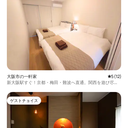
大阪市の一軒家
レビュー1
5 (12)
新大阪駅すぐ！京都・梅田・難波へ直通。関西を遊び尽く
す最強の拠点/新大阪
ゲストチョイス
ゲストチョイス