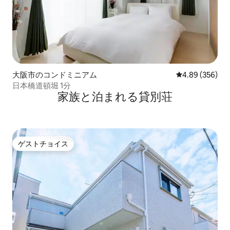
大阪市のコンドミニアム
レビュー356件
4.89 (356)
日本橋道頓堀 1分
家族と泊まれる貸別荘
ゲストチョイス
ゲストチョイス