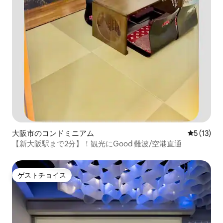
大阪市のコンドミニアム
レビュー1
5 (13)
【新大阪駅まで2分】！観光にGood 難波/空港直通
ゲストチョイス
ゲストチョイス