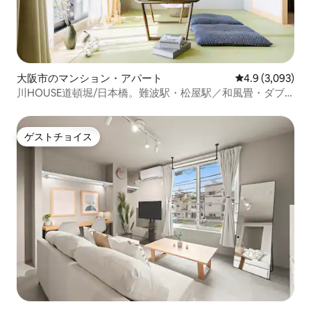
大阪市のマンション・アパート
レビュー3,09
4.9 (3,093)
川HOUSE道頓堀/日本橋。難波駅・松屋駅／和風畳・ダブ
ルベッド／40㎡／最大2名
ゲストチョイス
ゲストチョイス