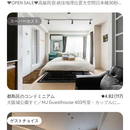
❤️OPEN SALE❤️高級民宿 絕佳地理位置大空間日本橋30秒
道頓堀 黒門市場 難波3房 可10人
スーパーホスト
スーパーホスト
都島区のコンドミニアム
レビュー117
4.82 (117)
大阪城公園すぐ／MJ Guesthouse 403号室・カップルに最
適なダブルルーム
ゲストチョイス
ゲストチョイス