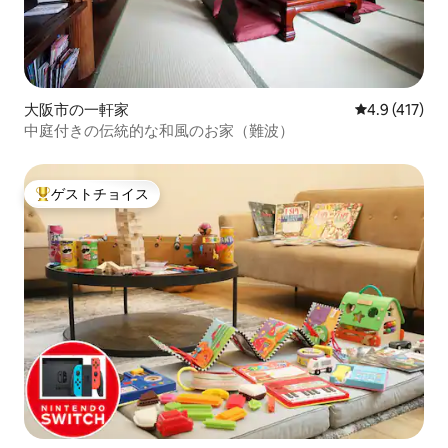
大阪市の一軒家
レビュー417
4.9 (417)
中庭付きの伝統的な和風のお家（難波）
ゲストチョイス
大好評のゲストチョイスです。