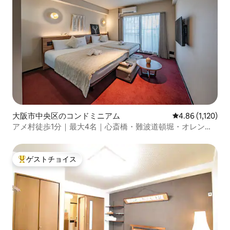
大阪市中央区のコンドミニアム
レビュー1,120
4.86 (1,120)
アメ村徒歩1分｜最大4名｜心斎橋・難波道頓堀・オレンジ
ストリート｜JR難波・地下鉄５分｜古着＆食べ
ゲストチョイス
大好評のゲストチョイスです。