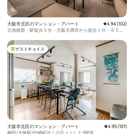
大阪市北区のマンション・アパート
レビュー102件
4.94 (102)
立地抜群・駅徒歩５分・大阪天満宮から徒歩１分・６５平
米２LDK・全室角部屋新築マンション
ゲストチョイス
大好評のゲストチョイスです。
大阪市北区のマンション・アパート
レビュー101件
4.95 (101)
梅田/大阪駅/中崎町近くの広々とした3寝室