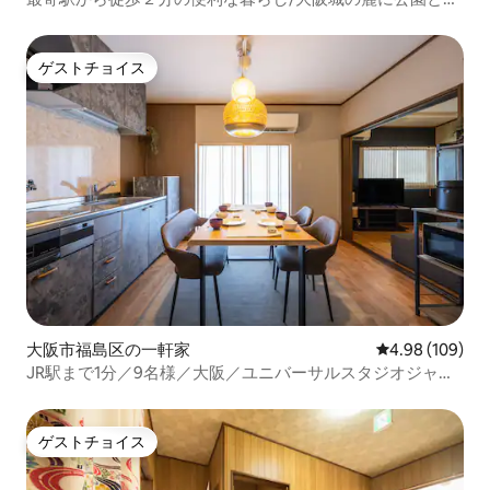
ラソンコースあり/大阪のど真ん中
ゲストチョイス
ゲストチョイス
大阪市福島区の一軒家
レビュー109件
4.98 (109)
JR駅まで1分／9名様／大阪／ユニバーサルスタジオジャパ
ンまで15分／ファミリー向け
ゲストチョイス
ゲストチョイス