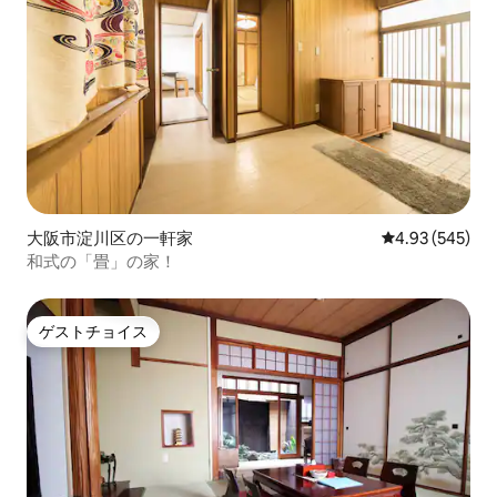
大阪市淀川区の一軒家
レビュー545件
4.93 (545)
和式の「畳」の家！
ゲストチョイス
ゲストチョイス