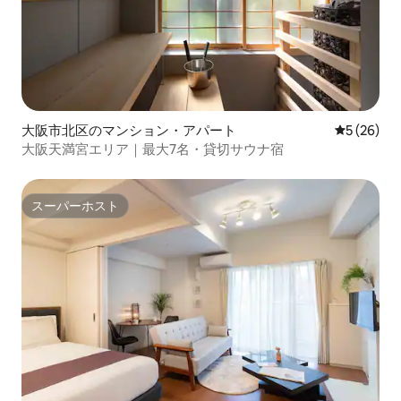
大阪市北区のマンション・アパート
レビュー2
5 (26)
大阪天満宮エリア｜最大7名・貸切サウナ宿
スーパーホスト
スーパーホスト