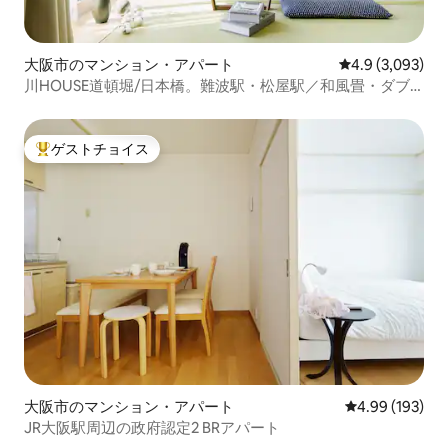
大阪市のマンション・アパート
レビュー3,09
4.9 (3,093)
川HOUSE道頓堀/日本橋。難波駅・松屋駅／和風畳・ダブ
ルベッド／40㎡／最大2名
ゲストチョイス
大好評のゲストチョイスです。
大阪市のマンション・アパート
レビュー193件
4.99 (193)
JR大阪駅周辺の政府認定2 BRアパート