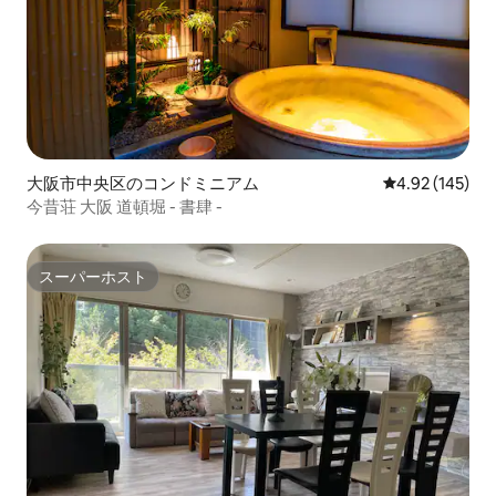
大阪市中央区のコンドミニアム
レビュー145件
4.92 (145)
今昔荘 大阪 道頓堀 - 書肆 -
スーパーホスト
スーパーホスト