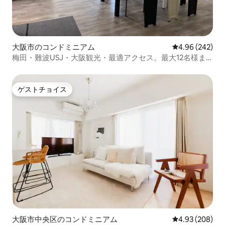
大阪市のコンドミニアム
レビュー242件
4.96 (242)
梅田・難波USJ・大阪観光・最適アクセス。最大12名様ま
で宿泊可能（福島区）
ゲストチョイス
ゲストチョイス
大阪市中央区のコンドミニアム
レビュー208件
4.93 (208)