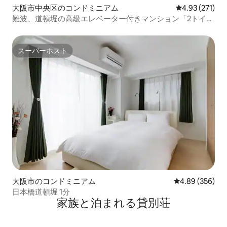
大阪市中央区のコンドミニアム
レビュー271件
4.93 (271)
難波、道頓堀の高級エレベーター付きマンション「2トイ
レ」地下鉄まで徒歩1分、黒門市場まで3分、心斎橋まで5
分、同じ建物に他のリスティングもありますのでお問い合
わせください
スーパーホスト
スーパーホスト
大阪市のコンドミニアム
レビュー356件
4.89 (356)
日本橋道頓堀 1分
家族と泊まれる貸別荘