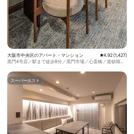
大阪市中央区のアパート・マンション
レビュー1,427
4.92 (1,427)
黒門4号店／駅まで徒歩8分／黒門市場／心斎橋／道頓堀／
難波／通天閣／USJ／KIX直通 、ダブルベッド2台のアパー
トメント
スーパーホスト
スーパーホスト