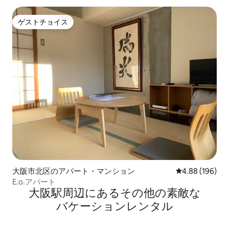
ゲストチョイス
ゲストチョイス
大阪市北区のアパート・マンション
レビュー196件
4.88 (196)
E.o.アパート
大阪駅⁠周⁠辺⁠に⁠あ⁠るそ⁠の⁠他⁠の素⁠敵⁠な
バ⁠ケ⁠ー⁠シ⁠ョ⁠ン⁠レ⁠ン⁠タ⁠ル