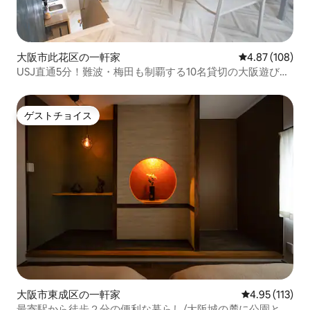
大阪市此花区の一軒家
レビュー108件
4.87 (108)
USJ直通5分！難波・梅田も制覇する10名貸切の大阪遊び尽
くし拠点/西九条
ゲストチョイス
ゲストチョイス
大阪市東成区の一軒家
レビュー113
4.95 (113)
最寄駅から徒歩２分の便利な暮らし/大阪城の麓に公園とマ