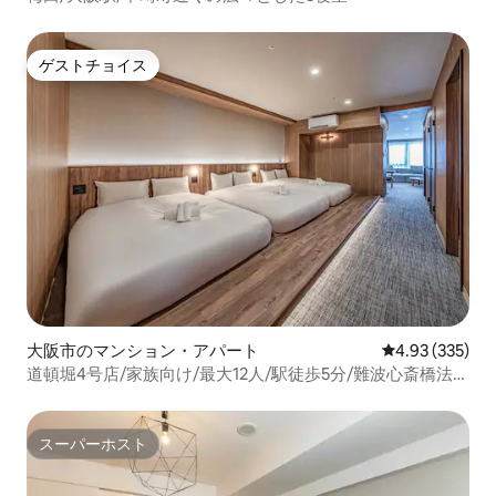
ゲストチョイス
ゲストチョイス
大阪市のマンション・アパート
レビュー335件
4.93 (335)
道頓堀4号店/家族向け/最大12人/駅徒歩5分/難波心斎橋法善
寺日本橋大丸ユニバ関西空港
スーパーホスト
スーパーホスト