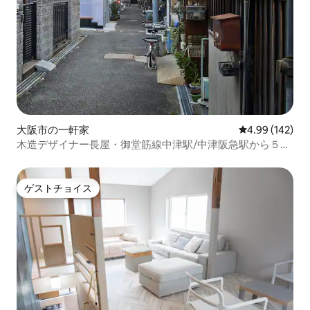
大阪市の一軒家
レビュー142件
4.99 (142)
木造デザイナー長屋・御堂筋線中津駅/中津阪急駅から５
分・梅田エリアまで10分
ゲストチョイス
ゲストチョイス