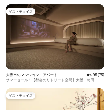
ゲストチョイス
ゲストチョイス
大阪市のマンション・アパート
レビュー75件
4.95 (75)
サマーセール！【都会のリトリート空間】大阪｜梅田・難
波・心斎橋・USJ・京都便利｜最大10名宿泊可
ゲストチョイス
ゲストチョイス