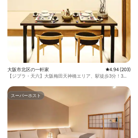
大阪市北区の一軒家
レビュー203件
4.94 (203)
【ジブラ・天六】大阪梅田天神橋エリア、駅徒歩3分！3階
建一棟貸し4寝室ベッド7台
スーパーホスト
スーパーホスト