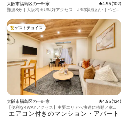
大阪市福島区の一軒家
レビュー102件
4.95 (102)
難波8分｜大阪梅田USJ好アクセス｜JR環状線沿い｜ベビー
用品完備のファミリー向け貸切一軒家
ゲストチョイス
大好評のゲストチョイスです。
大阪市福島区の一軒家
レビュー124件
4.95 (124)
【便利な4WAYアクセス】主要エリアへ快適に移動／家
エアコン付きのマンション・アパート
族・子連れ旅にもオススメ