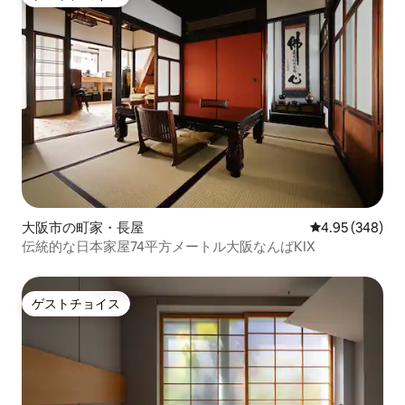
ゲストチョイス
大阪市の町家・長屋
レビュー348件
4.95 (348)
伝統的な日本家屋74平方メートル大阪なんばKIX
ゲストチョイス
ゲストチョイス