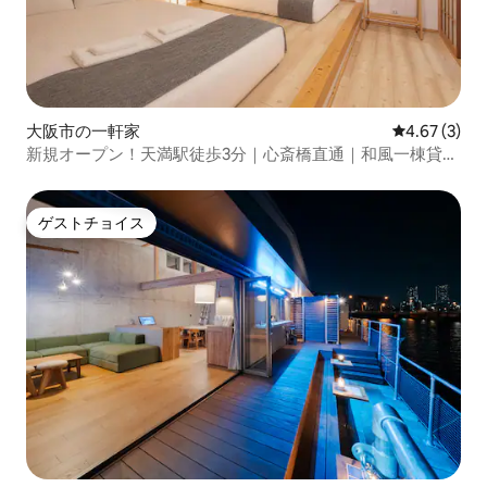
大阪市の一軒家
レビュー3件
4.67 (3)
新規オープン！天満駅徒歩3分｜心斎橋直通｜和風一棟貸切
｜くつろぎテラス付き｜最大6名
ゲストチョイス
ゲストチョイス