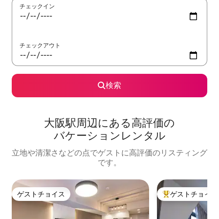
チェックイン
チェックアウト
検索
大阪駅⁠周⁠辺⁠に⁠あ⁠る高⁠評⁠価⁠の
バ⁠ケ⁠ー⁠シ⁠ョ⁠ン⁠レ⁠ン⁠タ⁠ル
立地や清潔さなどの点でゲストに高評価のリスティング
です。
ゲストチョイス
ゲストチョイス
ゲストチョイス
大好評のゲストチ