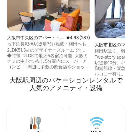
大阪市中央区のアパート・
レビュー287件、5つ星中4.93
4.93 (287)
マンション
地下鉄長堀橋駅徒歩7分/難波・梅田へも
大阪市北区のマン
電車で10分/FDS オーラ
2LDK51.3㎡のデザイナーズルームです。
ート
梅田駅近く。難波・
◆特徴 -2LDKで最大6名宿泊可能 -大阪ミ
アクセスが簡単
Two-story apar
ナミの中心地 -徒歩5分圏内にスーパーと
駅徒歩10分。JR
コンビニ -周辺に多数の飲食店やショッピ
御堂筋線・阪急中
ングモール -調理道具完備 -完全貸し切り
ルコニー有り。 2ベッ
-セルフチェックインシステムでストレス
大阪駅⁠周⁠辺⁠のバ⁠ケ⁠ー⁠シ⁠ョ⁠ン⁠レ⁠ン⁠タ⁠ル⁠で
行きやすいです。 関西空港からバスまた
フリー -充実のアメニティ（シャンプー、
は電車で梅田まで
人⁠気⁠のア⁠メ⁠ニ⁠テ⁠ィ⁠・⁠設⁠備
コンデショナー、ボディソープ、バスタ
心斎橋・新大阪・
オル、スリッパ、歯ブラシ、コットン、
から直通です。 ユニバーサルスタジオジ
綿棒、髭剃り） -日本語・英語・中国語
ャパン・大阪城、神
OK -高速WiFI完備。 一部屋丸ごと貸切
都、奈良まで約1時間。 Bed R
で、他のゲストとの共有は一切ございま
Semi double size bed×2 Be
せん。 シンプルで洗練されたデザイン。
Double size bed ×1 Semi
コンパクトながら必要なものは全て揃っ
double size bed×1 Living Room : Single
ているので快適にお過ごしいただけま
size convertible sofa×2 Tota