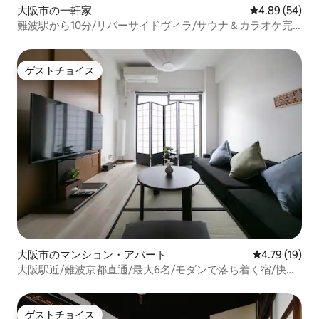
大阪市の一軒家
レビュー54件
4.89 (54)
難波駅から10分/リバーサイドヴィラ/サウナ＆カラオケ完
備/平屋建120㎡/2
ゲストチョイス
ゲストチョイス
大阪市のマンション・アパート
レビュー19件
4.79 (19)
大阪駅近/難波京都直通/最大6名/モダンで落ち着く宿/快適
なロングステイ
ゲストチョイス