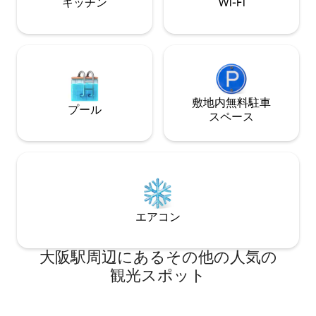
キッチン
Wi-Fi
す。 今まで最も少ない方で2人、最も多い
max for 8 people stay. なん
方で6人の方にご宿泊いただいておりま
５駅 心斎橋 地下
す。 お部屋は広々とした2LDKで、玄関か
阪駅 地下鉄で２
ら入ってすぐにトイレがございます。 正
幹線で約1時間 東
面にはリビングが広がっています。 リビ
間。 広島まで約2時間。 近く
ングは手前からキッチン、ダイニングが
ニ、スーパーマー
あり、キッチンでは、基本的な調理器具
園、コインパーキ
と調味料（塩・胡椒・オリーブオイル）
敷地内無料駐⁠車
プール
がご自由にお使いいただけます。 奥のリ
ス⁠ペ⁠ー⁠ス
ビングではローテーブルでお食事が可能
な他、ソファでくつろぎながらテ
エアコン
大阪駅⁠周⁠辺⁠に⁠あ⁠るそ⁠の⁠他⁠の人⁠気⁠の
観⁠光⁠ス⁠ポ⁠ッ⁠ト