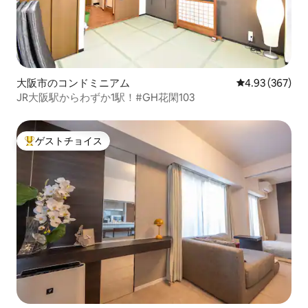
大阪市のコンドミニアム
レビュー367件
4.93 (367)
JR大阪駅からわずか1駅！#GH花閑103
ゲストチョイス
大好評のゲストチョイスです。