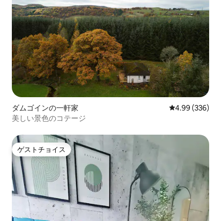
ダムゴインの一軒家
レビュー336件
4.99 (336)
美しい景色のコテージ
ゲストチョイス
ゲストチョイス