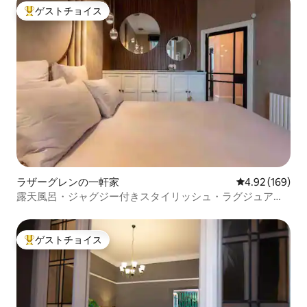
ゲストチョイス
大好評のゲストチョイスです。
ラザーグレンの一軒家
レビュー169件
4.92 (169)
露天風呂・ジャグジー付きスタイリッシュ・ラグジュアリ
ー・パッド
ゲストチョイス
大好評のゲストチョイスです。