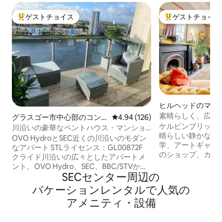
ゲストチョイス
ゲストチョイス
大好評のゲストチョイスです。
大好評のゲストチ
ヒルヘッドのマン
パート
素晴らしく、広々
グラスゴー市中心部のコン
レビュー126件、5つ星中4.94
4.94 (126)
ドの宝石
ケルビンブリッジ
ドミニアム
川沿いの豪華なペントハウス・マンショ
晴らしい静かなロ
ン・アパート
OVO HydroとSEC近くの川沿いのモダン
学、アートギャラ
なアパート STLライセンス：GL00872F
のショップ、カフ
クライド川沿いの広々としたアパートメ
歩数分。 1870年代のグラスゴーのタウン
ント。OVO Hydro、SEC、BBC/STVから
ハウスの1階、 広々としたリビングルーム
SECセンター⁠周⁠辺⁠の
数分。イベントや市内滞在に最適です。 •
には暖炉、ダイニ
ダブルベッドルーム2室 • ダブルサイズの
バ⁠ケ⁠ー⁠シ⁠ョ⁠ン⁠レ⁠ン⁠タ⁠ル⁠で人⁠気⁠の
す。設備の整った
ソファーベッド • バスルーム2室（うち1室
ア⁠メ⁠ニ⁠テ⁠ィ⁠・⁠設⁠備
アイスボックス、
は寝室内） • お風呂1つ + シャワー2つ • 完
ります。大きな日
備されたキッチン もともとは3寝室のアパ
ンペラーベッド、