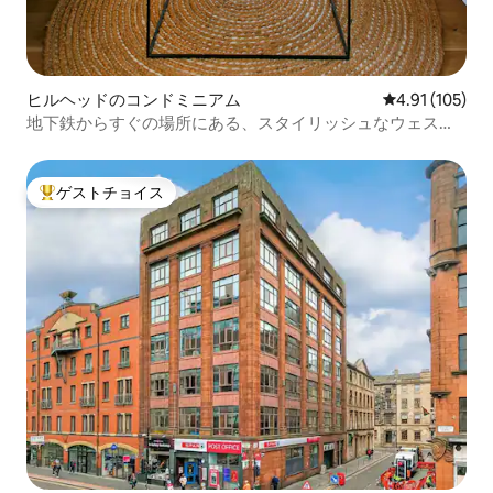
ヒルヘッドのコンドミニアム
レビュー105件
4.91 (105)
地下鉄からすぐの場所にある、スタイリッシュなウェスト
エンドのフラット
ゲストチョイス
大好評のゲストチョイスです。