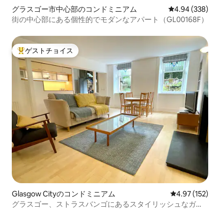
グラスゴー市中心部のコンドミニアム
レビュー338件
4.94 (338)
街の中心部にある個性的でモダンなアパート（GL00168F）
ゲストチョイス
大好評のゲストチョイスです。
Glasgow Cityのコンドミニアム
レビュー152件
4.97 (152)
グラスゴー、ストラスバンゴにあるスタイリッシュなガー
デンフラット