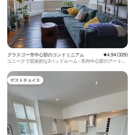
グラスゴー市中心部のコンドミニアム
レビュー329件
4.94 (329)
ユニークで芸術的な2ベッドルーム - 市内中心部のアートス
クール
ゲストチョイス
ゲストチョイス