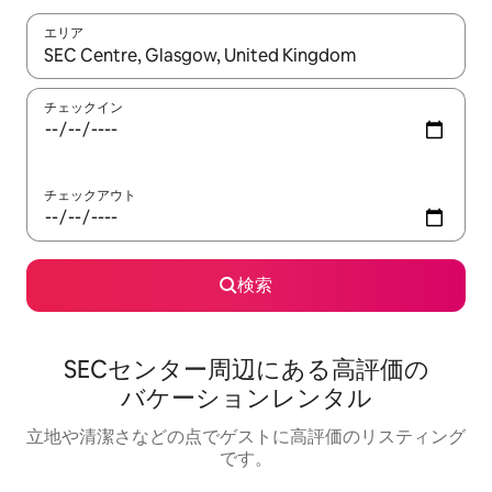
エリア
検索結果が表示されたら、上下の矢印キーを使って移動するか、
チェックイン
チェックアウト
検索
SECセンター⁠周⁠辺⁠に⁠あ⁠る高⁠評⁠価⁠の
バ⁠ケ⁠ー⁠シ⁠ョ⁠ン⁠レ⁠ン⁠タ⁠ル
立地や清潔さなどの点でゲストに高評価のリスティング
です。