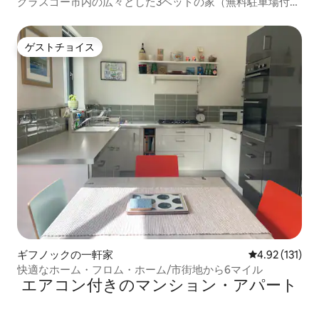
グラスゴー市内の広々とした3ベッドの家（無料駐車場付
き）
ゲストチョイス
ゲストチョイス
ギフノックの一軒家
レビュー131
4.92 (131)
快適なホーム・フロム・ホーム/市街地から6マイル
エアコン付きのマンション・アパート