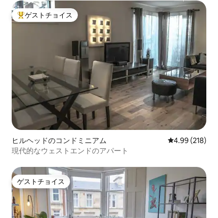
ゲストチョイス
大好評のゲストチョイスです。
ヒルヘッドのコンドミニアム
レビュー218件
4.99 (218)
現代的なウェストエンドのアパート
ゲストチョイス
ゲストチョイス