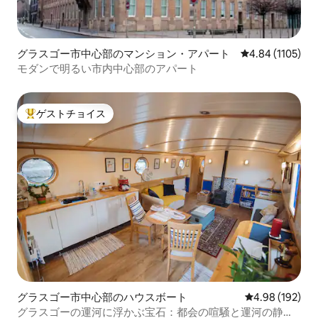
グラスゴー市中心部のマンション・アパート
レビュー1105
4.84 (1105)
モダンで明るい市内中心部のアパート
ゲストチョイス
大好評のゲストチョイスです。
グラスゴー市中心部のハウスボート
レビュー192件
4.98 (192)
グラスゴーの運河に浮かぶ宝石：都会の喧騒と運河の静け