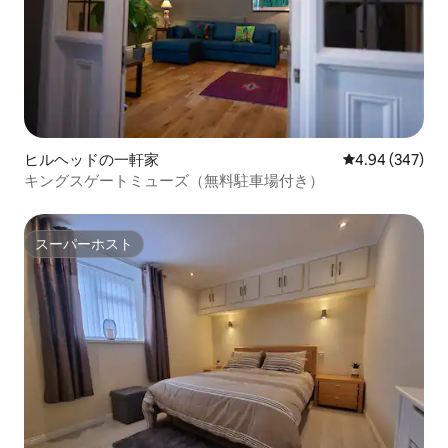
ヒルヘッドの一軒家
レビュー347件
4.94 (347)
キングスゲートミューズ（無料駐車場付き）
スーパーホスト
スーパーホスト