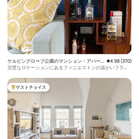
ケルビングローブ公園のマンション・アパー
レビュー370件
4.98 (370)
ト
完璧なロケーションにあるフィニエストンの温かいフラッ
ト
ゲストチョイス
大好評のゲストチョイスです。