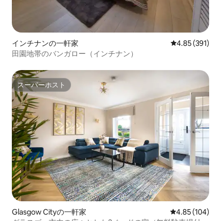
インチナンの一軒家
レビュー391件
4.85 (391)
田園地帯のバンガロー（インチナン）
スーパーホスト
スーパーホスト
Glasgow Cityの一軒家
レビュー104件
4.85 (104)