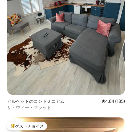
ヒルヘッドのコンドミニアム
レビュー185件
4.84 (185)
ザ・ウィー・フラット
ゲストチョイス
大好評のゲストチョイスです。