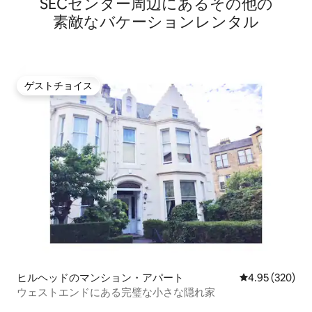
SECセンター⁠周⁠辺⁠に⁠あ⁠るそ⁠の⁠他⁠の
素⁠敵⁠なバ⁠ケ⁠ー⁠シ⁠ョ⁠ン⁠レ⁠ン⁠タ⁠ル
ゲストチョイス
ゲストチョイス
ヒルヘッドのマンション・アパート
レビュー320件
4.95 (320)
ウェストエンドにある完璧な小さな隠れ家