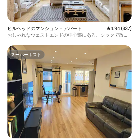
ヒルヘッドのマンション・アパート
レビュー337件
4.94 (337)
おしゃれなウェストエンドの中心部にある、シックで改装
されたフラット
スーパーホスト
スーパーホスト