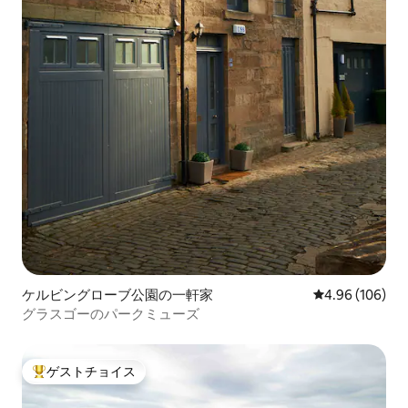
ケルビングローブ公園の一軒家
レビュー106件
4.96 (106)
グラスゴーのパークミューズ
ゲストチョイス
大好評のゲストチョイスです。