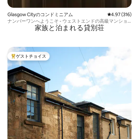
Glasgow Cityのコンドミニアム
レビュー316件
4.97 (316)
ナンバーワンへようこそ - ウェストエンドの高級マンショ
家族と泊まれる貸別荘
ン
ゲストチョイス
大好評のゲストチョイスです。