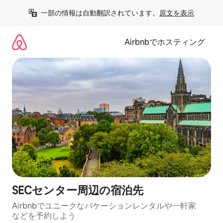
コ
一部の情報は自動翻訳されています。
原文を表示
ン
テ
ン
Airbnbでホスティング
ツ
に
ス
キ
ッ
プ
SECセンター⁠周⁠辺⁠の宿⁠泊⁠先
Airbnbでユニークなバ⁠ケ⁠ー⁠シ⁠ョ⁠ンレ⁠ン⁠タ⁠ルや一⁠軒⁠家
な⁠ど⁠を予⁠約⁠し⁠よ⁠う