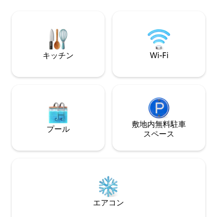
ートでしたが、1つの部屋は専用の玄関と
のマットレス、厚
施錠可能なドアで確実に分離されていま
たくさんあるバス
す。 共用エリアはありません。完全に専
タブ、ウォークインシャ
用のスペースです。 ご要望に応じて、空
Fi。50インチテレ
港送迎サービスをご利用いただけます。
ク。ヒートコント
キッチン
Wi-Fi
敷地内無料駐⁠車
プール
ス⁠ペ⁠ー⁠ス
エアコン