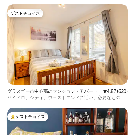
ゲストチョイス
ゲストチョイス
グラスゴー市中心部のマンション・アパート
レビュー620件
4.87 (620)
ハイドロ、シティ、ウェストエンドに近い、必要なものが
すべて揃ったフラット
ゲストチョイス
大好評のゲストチョイスです。