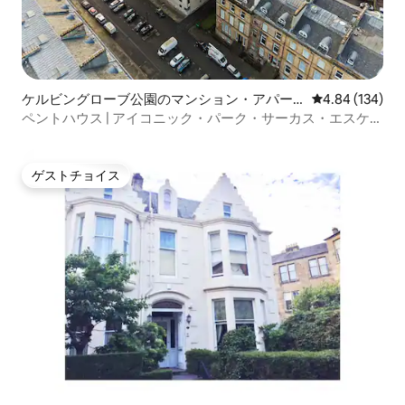
ケルビングローブ公園のマンション・アパー
レビュー134件
4.84 (134)
ト
ペントハウス | アイコニック・パーク・サーカス・エスケー
プ
ゲストチョイス
ゲストチョイス