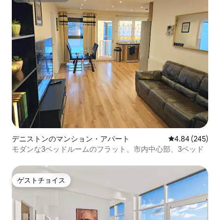
デニストンのマンション・アパート
レビュー245件
4.84 (245)
モダンな3ベッドルームのフラット、市内中心部、3ベッド
ゲストチョイス
ゲストチョイス