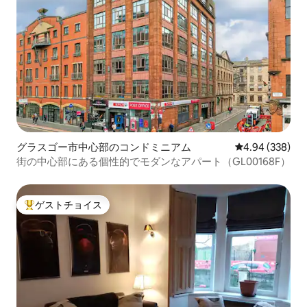
グラスゴー市中心部のコンドミニアム
レビュー338件
4.94 (338)
街の中心部にある個性的でモダンなアパート（GL00168F）
ゲストチョイス
大好評のゲストチョイスです。