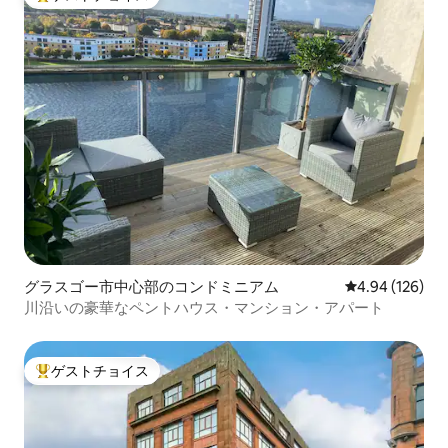
大好評のゲストチョイスです。
グラスゴー市中心部のコンドミニアム
レビュー126件
4.94 (126)
川沿いの豪華なペントハウス・マンション・アパート
ゲストチョイス
大好評のゲストチョイスです。