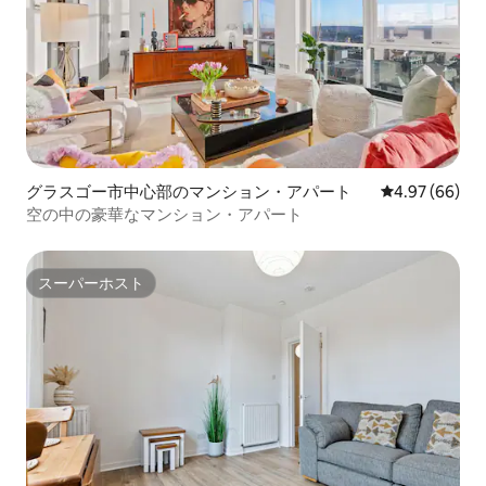
グラスゴー市中心部のマンション・アパート
レビュー66件
4.97 (66)
空の中の豪華なマンション・アパート
スーパーホスト
スーパーホスト