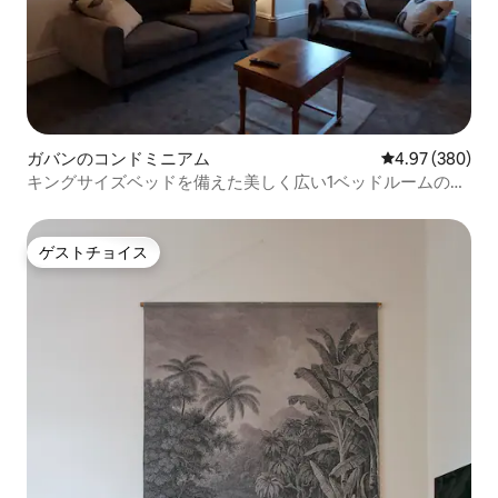
ガバンのコンドミニアム
レビュー380件
4.97 (380)
キングサイズベッドを備えた美しく広い1ベッドルームのフ
ラットです。
ゲストチョイス
ゲストチョイス