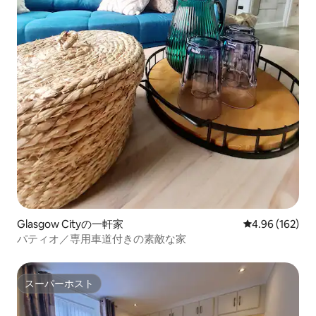
Glasgow Cityの一軒家
レビュー162件
4.96 (162)
パティオ／専用車道付きの素敵な家
スーパーホスト
スーパーホスト