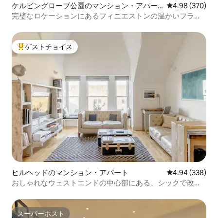
ケルビングローブ公園のマンション・アパー
レビュー370件
4.98 (370)
ト
完璧なロケーションにあるフィニエストンの温かいフラッ
ト
ゲストチョイス
大好評のゲストチョイスです。
ヒルヘッドのマンション・アパート
レビュー338件
4.94 (338)
おしゃれなウェストエンドの中心部にある、シックで改装
されたフラット
スーパーホスト
スーパーホスト