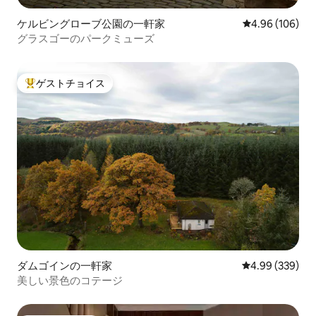
ケルビングローブ公園の一軒家
レビュー106件
4.96 (106)
グラスゴーのパークミューズ
ゲストチョイス
大好評のゲストチョイスです。
ダムゴインの一軒家
レビュー339件
4.99 (339)
美しい景色のコテージ