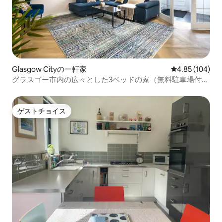
Glasgow Cityの一軒家
レビュー104件
4.85 (104)
グラスゴー市内の広々とした3ベッドの家（無料駐車場付
き）
ゲストチョイス
ゲストチョイス