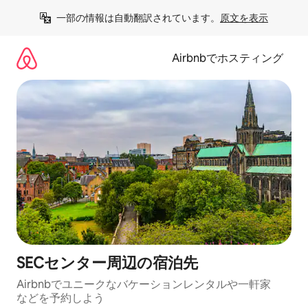
コ
一部の情報は自動翻訳されています。
原文を表示
ン
テ
ン
Airbnbでホスティング
ツ
に
ス
キ
ッ
プ
SECセンター⁠周⁠辺⁠の宿⁠泊⁠先
Airbnbでユニークなバ⁠ケ⁠ー⁠シ⁠ョ⁠ンレ⁠ン⁠タ⁠ルや一⁠軒⁠家
な⁠ど⁠を予⁠約⁠し⁠よ⁠う