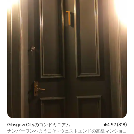
Glasgow Cityのコンドミニアム
レビュー318件
4.97 (318)
ナンバーワンへようこそ - ウェストエンドの高級マンショ