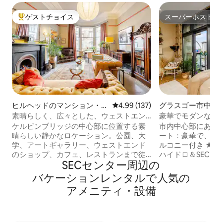
ゲストチョイス
スーパーホスト
大好評のゲストチョイスです。
スーパーホスト
ヒルヘッドのマンション・ア
レビュー137件、5つ星中4.99
4.99 (137)
グラスゴー市中心
パート
ドミニアム
素晴らしく、広々とした、ウェストエン
豪華でモダンなオ
ドの宝石
ット>駐車場＆バ
ケルビンブリッジの中心部に位置する素
市内中心部にある
晴らしい静かなロケーション。公園、大
ート：豪華で、無
学、アートギャラリー、ウェストエンド
ルコニー付き ★ ★ 最高のロケーション：
のショップ、カフェ、レストランまで徒
ハイドロ＆SECエ
SECセンター⁠周⁠辺⁠の
歩数分。 1870年代のグラスゴーのタウン
から数メートル。
ハウスの1階、 広々としたリビングルーム
歩2分、市街地まで徒歩
バ⁠ケ⁠ー⁠シ⁠ョ⁠ン⁠レ⁠ン⁠タ⁠ル⁠で人⁠気⁠の
には暖炉、ダイニングテーブルがありま
高速スカイブロー
ア⁠メ⁠ニ⁠テ⁠ィ⁠・⁠設⁠備
す。設備の整ったキッチンには冷蔵庫、
な接続のための105mbps 
アイスボックス、カフェティエールがあ
ンターテイメント
ります。大きな日当たりの良い寝室、エ
インチスマートテ
ンペラーベッド、綿のシーツ、天然素材
ルームに32インチス