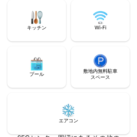
のマットレス、厚手のカーテン。植物が
ートワークに★最
たくさんあるバスルーム、独立したバス
産性を高めましょう ★ ★ 心の
タブ、ウォークインシャワー。 高速Wi-
メニティ：無料の
Fi。50インチテレビ。Alexaミュージッ
糖、洗面用具、柔
キッチン
Wi-Fi
ク。ヒートコントロール
敷地内無料駐⁠車
プール
ス⁠ペ⁠ー⁠ス
エアコン