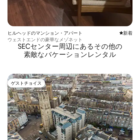
ヒルヘッドのマンション・アパート
新しい宿
新着
ウェストエンドの豪華なメゾネット
SECセンター⁠周⁠辺⁠に⁠あ⁠るそ⁠の⁠他⁠の
素⁠敵⁠なバ⁠ケ⁠ー⁠シ⁠ョ⁠ン⁠レ⁠ン⁠タ⁠ル
ゲストチョイス
ゲストチョイス