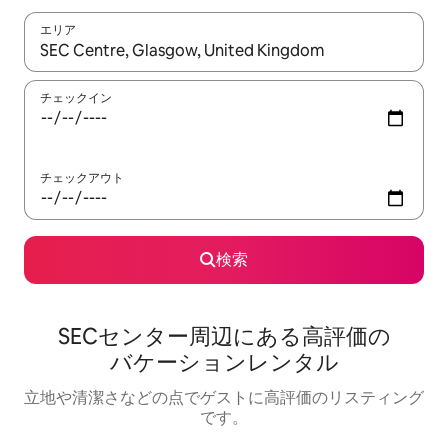
エリア
検索結果が表示されたら、上下の矢印キーを使って移動するか、
チェックイン
チェックアウト
検索
SECセンター⁠周⁠辺⁠に⁠あ⁠る高⁠評⁠価⁠の
バ⁠ケ⁠ー⁠シ⁠ョ⁠ン⁠レ⁠ン⁠タ⁠ル
立地や清潔さなどの点でゲストに高評価のリスティング
です。