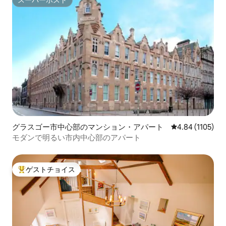
スーパーホスト
スーパーホスト
グラスゴー市中心部のマンション・アパート
レビュー1105
4.84 (1105)
モダンで明るい市内中心部のアパート
ゲストチョイス
大好評のゲストチョイスです。