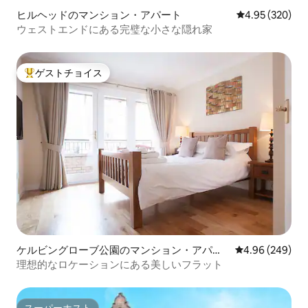
ヒルヘッドのマンション・アパート
レビュー320件
4.95 (320)
ウェストエンドにある完璧な小さな隠れ家
ゲストチョイス
大好評のゲストチョイスです。
ケルビングローブ公園のマンション・アパー
レビュー249件
4.96 (249)
ト
理想的なロケーションにある美しいフラット