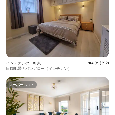
インチナンの一軒家
レビュー392件
4.85 (392)
田園地帯のバンガロー（インチナン）
スーパーホスト
スーパーホスト