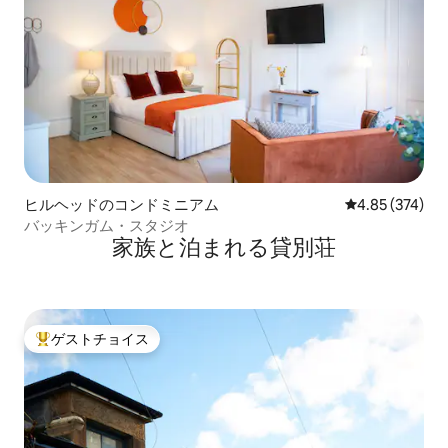
ヒルヘッドのコンドミニアム
レビュー374件
4.85 (374)
バッキンガム・スタジオ
家族と泊まれる貸別荘
ゲストチョイス
大好評のゲストチョイスです。