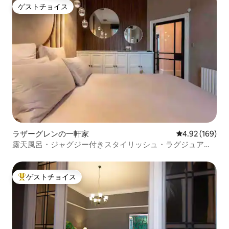
ゲストチョイス
ゲストチョイス
ラザーグレンの一軒家
レビュー169件
4.92 (169)
露天風呂・ジャグジー付きスタイリッシュ・ラグジュアリ
ー・パッド
ゲストチョイス
大好評のゲストチョイスです。