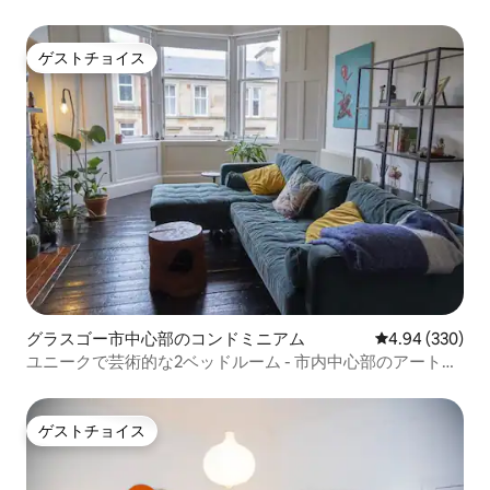
ン
ゲストチョイス
ゲストチョイス
グラスゴー市中心部のコンドミニアム
レビュー330件
4.94 (330)
ユニークで芸術的な2ベッドルーム - 市内中心部のアートス
クール
ゲストチョイス
ゲストチョイス