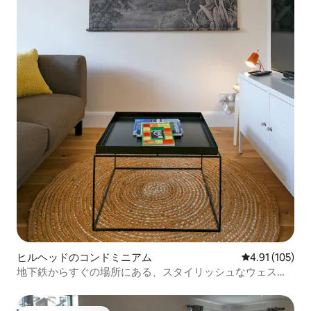
ヒルヘッドのコンドミニアム
レビュー105件
4.91 (105)
地下鉄からすぐの場所にある、スタイリッシュなウェスト
エンドのフラット