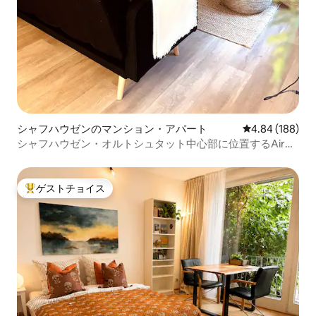
シャフハウゼンのマンション・アパート
レビュー188件
4.84 (188)
シャフハウゼン・オルトシュタット中心部に位置するAir
BnBar N°13
ゲストチョイス
大好評のゲストチョイスです。