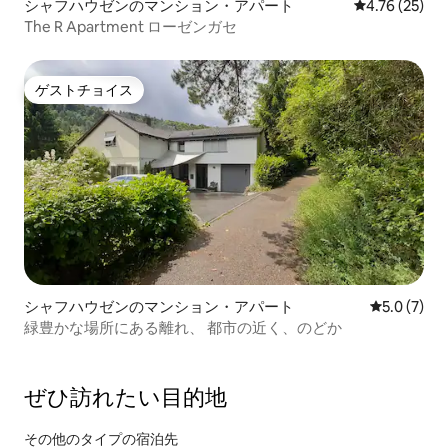
シャフハウゼンのマンション・アパート
レビュー25件
4.76 (25)
The R Apartment ローゼンガセ
ゲストチョイス
ゲストチョイス
シャフハウゼンのマンション・アパート
レビュー7
5.0 (7)
緑豊かな場所にある離れ、 都市の近く、のどか
ぜひ訪⁠れ⁠た⁠い目⁠的⁠地
その他のタ⁠イ⁠プ⁠の宿⁠泊⁠先