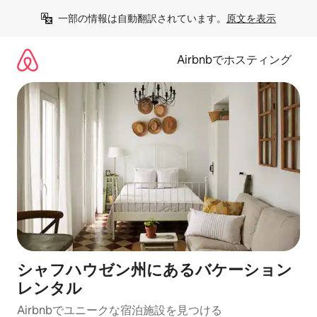
コ
一部の情報は自動翻訳されています。
原文を表示
ン
テ
ン
Airbnbでホスティング
ツ
に
ス
キ
ッ
プ
シャフハウゼン州にあるバケーション
レンタル
Airbnbでユニークな宿泊施設を見つける