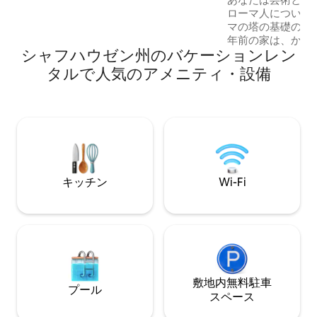
シュタイン・アム・ラインで子供たちの
ローマ人について
ために、コニーランドが近くのリッパー
マの塔の基礎の上に
スヴィルで若者たちのために利用可能で
年前の家は、かつ
す。
シャフハウゼン州のバケーションレン
本、芸術、音楽、
愛に満ちています
タルで人気のアメニティ・設備
「The Artist's
で歴史が良い雰囲
吸して、自分らし
ですか？アトリエ
なたを待っていま
にある私の歴史的
め。
キッチン
Wi-Fi
敷地内無料駐⁠車
プール
ス⁠ペ⁠ー⁠ス