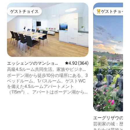
ゲストチョイス
ゲストチョイス
ゲストチョイス
大好評のゲストチ
エッシェンツのマンショ
レビュー364件、5つ星中4.92
4.92 (364)
ン・アパート
高級4.5ルーム共同生活。家族やビジネス
に
ボーデン湖から徒歩10分の場所にある、3
ベッドルーム、1バスルーム、ゲストWC
を備えた4.5ルームアパートメント
（115m²）。 アパートはボーデン湖から
の自転車道沿いに位置し、約 歴史的な町
スタイン・アム・ラインから徒歩約15分
で、美味しい料理を堪能したり、ライン
川でアイスクリームを楽しみながらリラ
エーグリザウの城
ックスすることができます。レジャー活
芸術家の城：歴史
動として、ティチランドがライン川畔の
あなたは芸術と歴