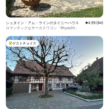
シュタイン・アム・ラインのタイニーハウス
レビュー84件
4.99 (84)
ロマンチックなサーカスワゴン「Rhysicht」
ゲストチョイス
大好評のゲストチョイスです。