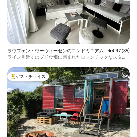
ラウフェン・ウーヴィーゼンのコンドミニアム
レビュー35件
4.97 (35)
ライン川近くのブドウ畑に囲まれたロマンチックなスタジ
オ I
ゲストチョイス
大好評のゲストチョイスです。