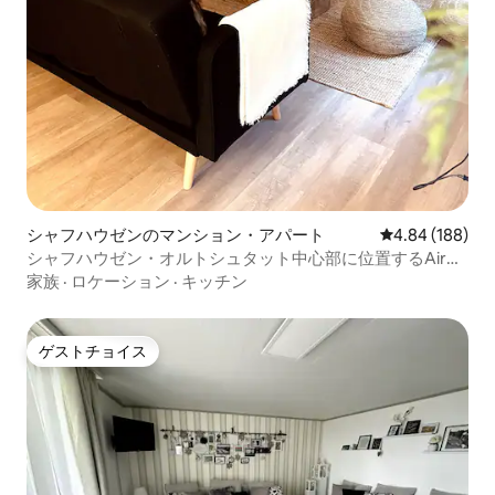
シャフハウゼンのマンション・アパート
レビュー188件
4.84 (188)
シャフハウゼン・オルトシュタット中心部に位置するAir
BnBar N°13
家族
·
ロケーション
·
キッチン
ゲストチョイス
ゲストチョイス