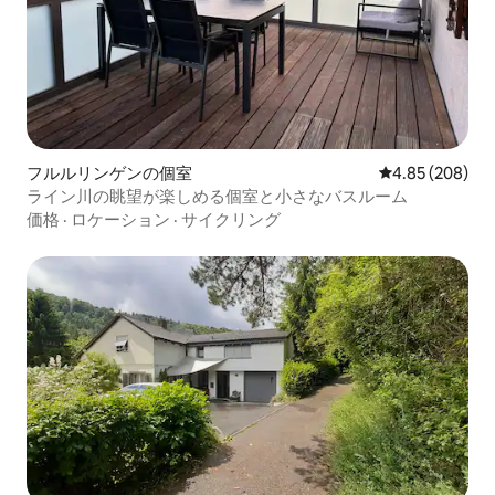
フルルリンゲンの個室
レビュー208件
4.85 (208)
ライン川の眺望が楽しめる個室と小さなバスルーム
価格
·
ロケーション
·
サイクリング