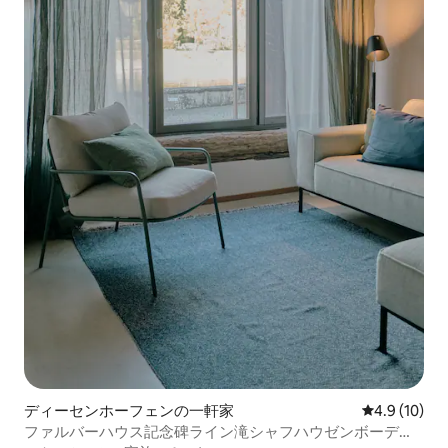
ディーセンホーフェンの一軒家
レビュー10
4.9 (10)
ファルバーハウス記念碑ライン滝シャフハウゼンボーデン