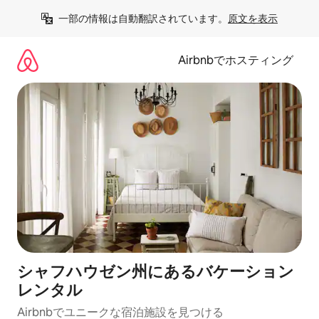
コ
一部の情報は自動翻訳されています。
原文を表示
ン
テ
ン
Airbnbでホスティング
ツ
に
ス
キ
ッ
プ
シャフハウゼン州にあるバケーション
レンタル
Airbnbでユニークな宿泊施設を見つける