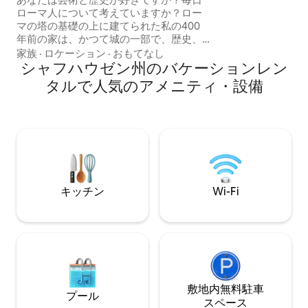
40Fr.！ 地下室
ローマ人について考えていますか？ロー
車場。 駅、様々なレストラン、ライン川
マの塔の基礎の上に建てられた私の400
まで徒歩圏内。
年前の家は、かつて城の一部で、歴史、
本、芸術、音楽、インスピレーション、
家族
·
ロケーション
·
おもてなし
愛に満ちています。私のカラフルな城
シャフハウゼン州のバケーションレン
「The Artist's Castle」へようこそ。ここ
タルで人気のアメニティ・設備
で歴史が良い雰囲気と出会います。深呼
吸して、自分らしくいよう。創造したい
ですか？アトリエとワークショップがあ
なたを待っています。中世のエグリザウ
にある私の歴史的オアシスからの川の眺
め。
キッチン
Wi-Fi
敷地内無料駐⁠車
プール
ス⁠ペ⁠ー⁠ス