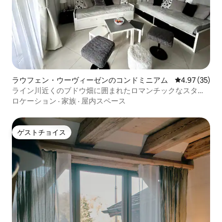
ラウフェン・ウーヴィーゼンのコンドミニアム
レビュー35件
4.97 (35)
ライン川近くのブドウ畑に囲まれたロマンチックなスタジ
オ I
ロケーション
·
家族
·
屋内スペース
ゲストチョイス
ゲストチョイス