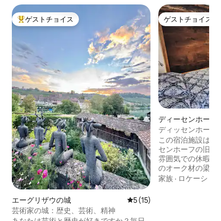
ゲストチョイス
ゲストチョイス
大好評のゲストチョイスです。
ゲストチョイス
ディーセンホーフ
ション・アパート
ディッセンホーフ
この宿泊施設は、
センホーフの旧市
雰囲気での休暇を提
のオーク材の梁の
新しく改装された
家族
·
ロケーショ
トバスタブ、設備
濯機/乾燥機を備えていま
エーグリザウの城
レビュー15件、5つ星中5つ
5 (15)
ド（180x200c
芸術家の城：歴史、芸術、精神
（160x200cm） 
あなたは芸術と歴史が好きですか？毎日