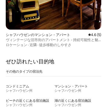
シャフハウゼンのマンション・アパート
レビュー5
4.6 (5)
ヴィンテージな旧市街のアパートメント - 持続可能性と魅
力
ロケーション
·
近隣
·
徒歩移動のしやすさ
ぜひ訪⁠れ⁠た⁠い目⁠的⁠地
その他のタ⁠イ⁠プ⁠の宿⁠泊⁠先
コンドミニアム
マンション・アパート
シャフハウゼン州
シャフハウゼン州
ビーチの近くにある宿泊施設
湖の近くにある宿泊施設
シャフハウゼン州
シャフハウゼン州