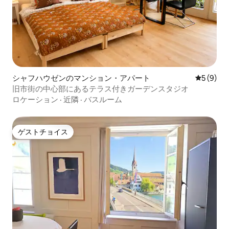
シャフハウゼンのマンション・アパート
レビュー
5 (9)
旧市街の中心部にあるテラス付きガーデンスタジオ
ロケーション
·
近隣
·
バスルーム
ゲストチョイス
ゲストチョイス