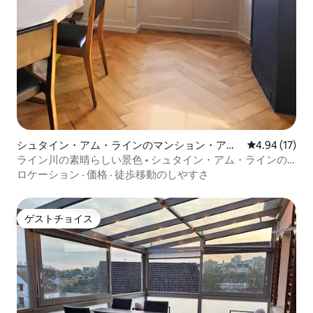
シュタイン・アム・ラインのマンション・アパ
レビュー17件
4.94 (17)
ート
ライン川の素晴らしい景色 • シュタイン・アム・ラインの
旧市街
ロケーション
·
価格
·
徒歩移動のしやすさ
ゲストチョイス
ゲストチョイス