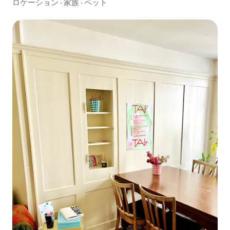
湖
ロケーション
·
家族
·
ペット