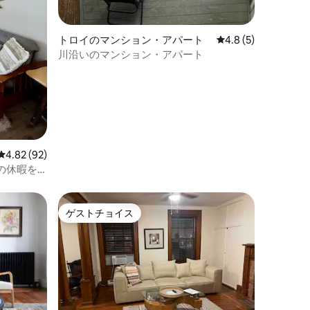
トロイのマンション・アパート
レビュー5件、5つ星
4.8 (5)
川沿いのマンション・アパート
レビュー92件、5つ星中4.82つ星の平均評価
4.82 (92)
の休暇を
ゲストチョイス
ゲストチョイス