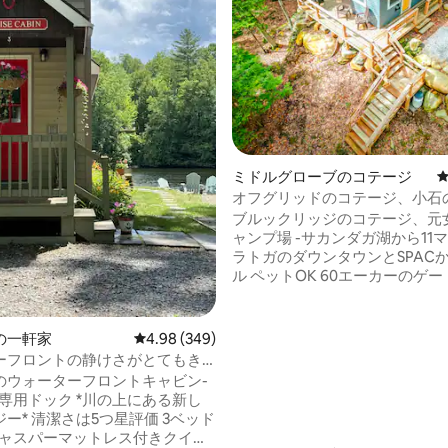
中4.87つ星の平均評価
ミドルグローブのコテージ
オフグリッドのコテージ、小石
り小川の眺め
ブルックリッジのコテージ、元
ャンプ場 -サカンダガ湖から11マ
ラトガのダウンタウンとSPACか
ル ペットOK 60エーカーのゲ
地 - ファイヤーピット -デッキに囲まれた
小川の景色 - 暖房 -ヴィンテージクーラ
ー、冷蔵庫なし コンロ、グリル
の一軒家
レビュー349件、5つ星中4.98つ星の平均評価
4.98 (349)
ル、鍋、フライパン、調理器具、
ーフロントの静けさがとてもき
用の外浴室 -浴場のシャワー（
ャグジー-日の出！
のウォーターフロントキャビン-
-キャビン内のウォーターキャニス
ク *川の上にある新し
電気のためのジャッカリー発電機
評価 3ベッド
ム、本、ハンモック -コテージには
キャスパーマットレス付きクイー
ありません パビリオンでWi-Fi