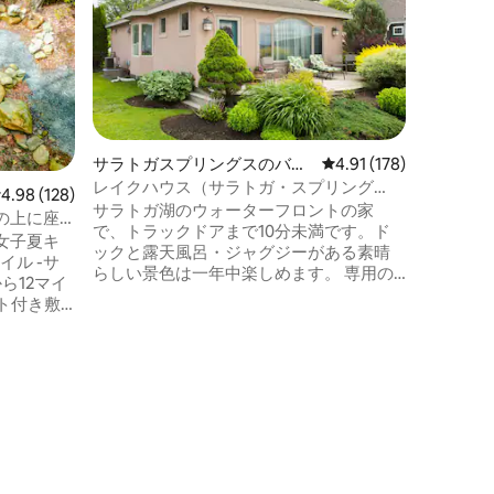
ハドソン
ーターフロン
り、水泳
はただリ
活動に最適です。 
トガの両
としたお
ることでしょう。 
サラトガスプリングスのバン
レビュー178件、5つ星
4.91 (178)
れたポー
ガロー
レイクハウス（サラトガ・スプリング
ントを楽
レビュー128件、5つ星中4.98つ星の平均評価
4.98 (128)
ス）
サラトガ湖のウォーターフロントの家
スイート
の上に座
で、トラックドアまで10分未満です。ド
い。 寒い日には美しい室内暖炉で暖めま
女子夏キ
ックと露天風呂・ジャグジーがある素晴
しょう。 カヤックが2艘ありますので、お
イル -サ
らしい景色は一年中楽しめます。 専用の
楽しみく
ら12マイ
裏庭パティオには、駐車用の広い私道、
ート付き敷
グリル、焚き火台があります。 屋外での
アクティビティを楽しむのに十分なスペ
ースがあります。 バスルームは美しく、
、ケト
洗濯機と乾燥機も完備しています。 湖の
食器 -専
景色を楽しめるフロントデッキがありま
年中無休）
す。 キッチンにはガスレンジがありま
ター -
す。 設備の整ったキッチン。高い天井。
 -ゲー
カヤック、パドルボード、ジェットスキ
Wi-Fiは
ーをお持ちください。 近くにレンタルも
をご利用い