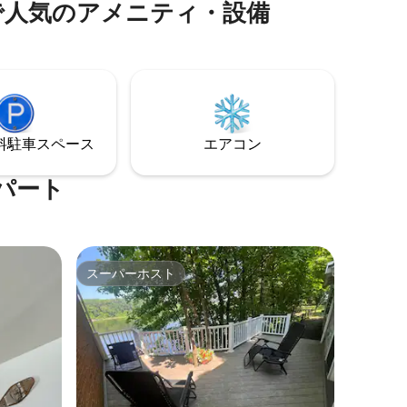
で人気のアメニティ・設備
あります。
⁠車ス⁠ペ⁠ー⁠ス
エアコン
パート
スーパーホスト
スーパーホスト