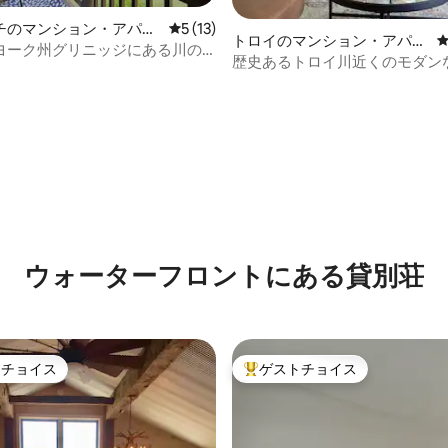
チのマンション・アパー
レビュー13件、5つ星中5つ星の平均評価
5 (13)
トロイのマンション・アパー
ヨーク州グリニッジにある川の
ト
歴史あるトロイ川近くのモダン
しめる居心地のよいアパート
ト
つ星中5つ星の平均評価
ウォーターフロントにある貸別荘
トチョイス
ゲストチョイス
ゲストチョイスです。
大好評のゲストチョイスです。