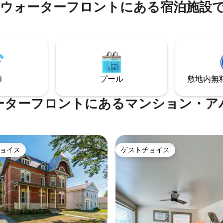
ウォーターフロントにある宿泊施設
ベッドはど
ただけます
も置くことができます ソファ
ッド、リネンを各予約ごとに用
、タオル サ
イクジョージまで20分 一年中
しいデッキ、ファイ
ト、専用ドック-カヤック+カヌ
i
プール
敷地内無料駐
心地の良い暖炉 犬1匹につき100ドル
ーターフロントにあるマンション・ア
ョイス
ゲストチョイス
ョイス
ゲストチョイス