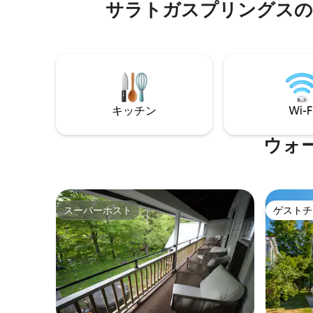
サラトガスプリングスの
ンベッド3台 ホテル用のベビー
できるスクリーンが設置されています。9
の部屋にで
号室と10号室の間の共用部分には、カヤ
ベッド すべて新鮮な枕、掛け布団、マッ
ックとチューブが用意されています。
トレスパ
意しています 綿100%のシーツ
ラトガとレ
楽しめるオアシス 美
ヤーピッ
キッチン
Wi-F
ーを提供 セントラルエアコン、暖房、居
ウォ
スーパーホスト
ゲストチ
スーパーホスト
ゲストチ