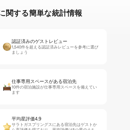
関⁠す⁠る簡⁠単⁠な統⁠計⁠情⁠報
認証済みのゲ⁠ス⁠ト⁠レ⁠ビ⁠ュ⁠ー
1,540件を超える認証済みレビューを参考に選び
ましょう
仕事専用ス⁠ペ⁠ー⁠スがあ⁠る宿⁠泊⁠先
10件の宿泊施設が仕事専用スペースを備えてい
ます
平均星評価4.9
サラトガスプリングスにある宿泊先はゲストか
ら高評価を得ており、平均評価は5つ星のうち