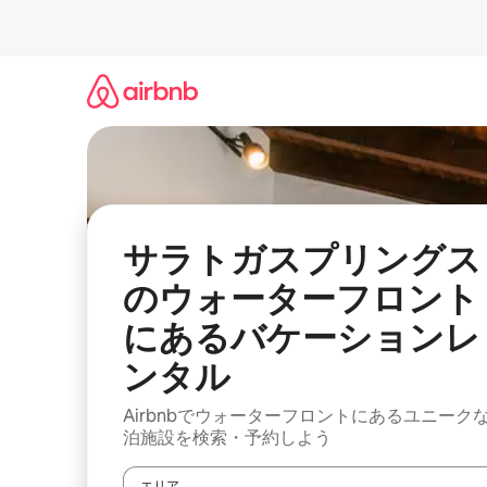
コ
ン
テ
ン
ツ
に
ス
キ
ッ
プ
サラトガスプリングス
のウォーターフロント
にあるバケーションレ
ンタル
Airbnbでウォーターフロントにあるユニーク
泊施設を検索・予約しよう
エリア