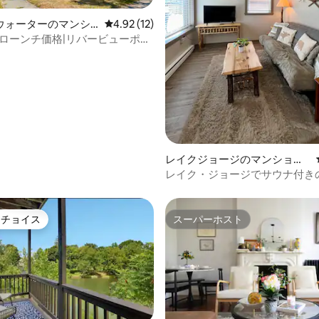
ウォーターのマンシ
レビュー12件、5つ星中4.92つ星の平均評価
4.92 (12)
4.59つ星の平均評価
パート
レローンチ価格|リバービューポー
ヤーピット
レイクジョージのマンショ
ン・アパート
レイク・ジョージでサウナ付き
楽しもう！
トチョイス
スーパーホスト
ゲストチョイスです。
スーパーホスト