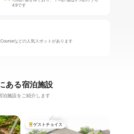
4.9です
pa Golf Courseなどの人気スポットがあります
にある宿泊施設
宿泊施設をご紹介します
レイク・
ゲストチョイス
ゲス
大好評のゲストチョイスです。
大好評
ウォータ
レイクジ