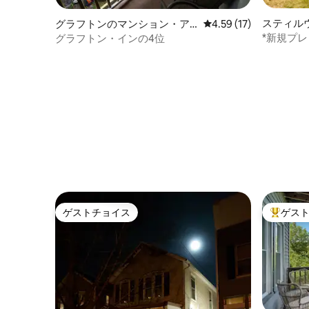
スティル
グラフトンのマンション・ア
レビュー17件、5つ星中
4.59 (17)
ョン・ア
パート
*新規プ
グラフトン・インの4位
チファイ
ゲストチョイス
ゲス
ゲストチョイス
大好評の