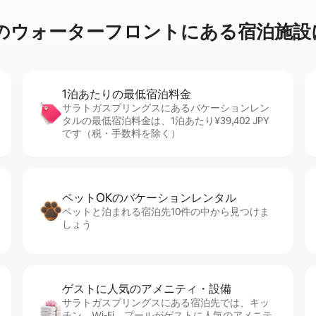
⁠タ⁠ー⁠フ⁠ロ⁠ン⁠ト⁠に⁠あ⁠る宿⁠泊⁠施⁠設⁠に
1泊あたりの最⁠低⁠宿⁠泊⁠料⁠金
サラトガスプリングスにあるバケーションレン
タルの最低宿泊料金は、1泊あたり¥39,402 JPY
です（税・手数料を除く）
ペットOKのバ⁠ケ⁠ー⁠シ⁠ョ⁠ンレ⁠ン⁠タ⁠ル
ペットと泊まれる宿泊先10件の中から見つけま
しょう
ゲストに人⁠気⁠のア⁠メ⁠ニ⁠テ⁠ィ・設⁠備
サラトガスプリングスにある宿泊先では、キッ
チン、Wi-Fi、プールがゲストに人気のアメニテ