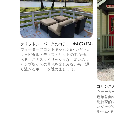
クリフトン・パークのコテー
レビュー134件、5つ星
4.87 (134)
ジ
ウォーターフロントキャビン9 - カヤック
- トガまで24分
キャピタル・ディストリクトの中心部に
ある、このスタイリッシュな川沿いのキ
ャンプ場からの景色を楽しみながら、通
り過ぎるボートを眺めましょう。
Towpath Landingは、私が再び命を吹き込
んでいる19棟の水辺のキャビンからなる
コレクションです。 キャビン9からはエリ
コリンス
ー運河/モホーク川の広大な景色が見えま
ウォータ
す。花崗岩のキッチンには調理器具が完
れい！ジ
通年営業
備されており、大きなフロントポーチに
隠れ家的-専用ドッ
はテーブル、ガスグリル、リラックスで
いジャグジー* 清潔さは5つ星
きる椅子があります。さらに、裏ポーチ
ルーム-
には木材の景色を眺めながらリラックス