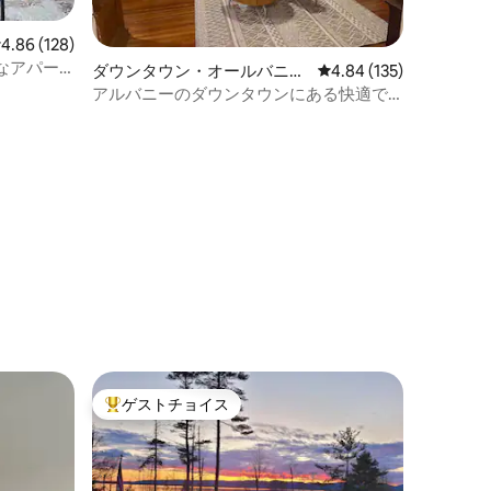
レビュー128件、5つ星中4.86つ星の平均評価
4.86 (128)
なアパー
ダウンタウン・オールバニの
レビュー135件、5つ星
4.84 (135)
マンション・アパート
アルバニーのダウンタウンにある快適で
歴史的な2ベッドルームのアパート
ゲストチョイス
大好評のゲストチョイスです。