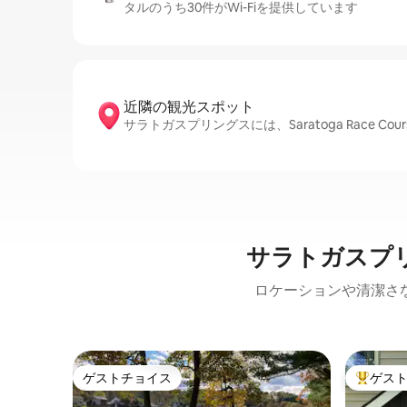
タルのうち30件がWi-Fiを提供しています
近隣の観光ス⁠ポ⁠ッ⁠ト
サラトガスプリングスには、Saratoga Race Course、N
サラトガスプ
ロケーションや清潔さ
ゲストチョイス
ゲス
ゲストチョイス
大好評の