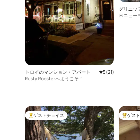
グリニッ
ト
米ニュー
眺望を楽
トロイのマンション・アパート
レビュー21件、5
5 (21)
Rusty Roosterへようこそ！
ゲストチョイス
ゲス
大好評のゲストチョイスです。
大好評の