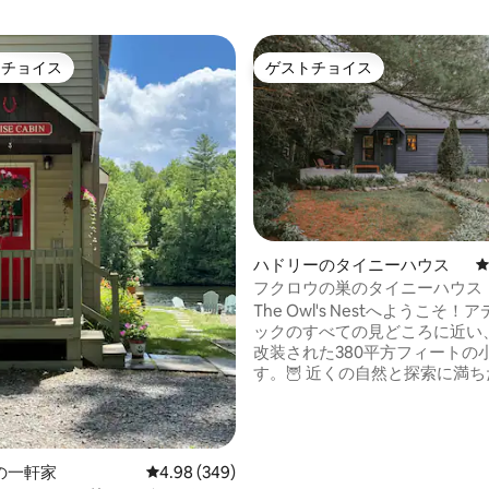
トチョイス
ゲストチョイス
ゲストチョイスです。
ゲストチョイス
ハドリーのタイニーハウス
フクロウの巣のタイニーハウス
中4.98つ星の平均評価
OK）
The Owl's Nestへようこそ
ックのすべての見どころに近い
改装された380平方フィートの
す。🦉 近くの自然と探索に満ちた日々を
満喫しながら、すべてのモダン
ティをお楽しみください。車で10
圏内には、たくさんのハイキン
ス、アクティビティ、レストラ
の一軒家
レビュー349件、5つ星中4.98つ星の平均評価
4.98 (349)
ます。長い1日の終わりに戻っ