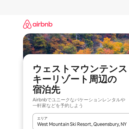
コ
ン
テ
ン
ツ
に
ス
キ
ッ
プ
ウェストマウンテンス
キーリゾート⁠周⁠辺⁠の
宿⁠泊⁠先
Airbnbでユニークなバ⁠ケ⁠ー⁠シ⁠ョ⁠ンレ⁠ン⁠タ⁠ルや
一⁠軒⁠家な⁠ど⁠を予⁠約⁠し⁠よ⁠う
エリア
検索結果が表示されたら、上下の矢印キーを使っ