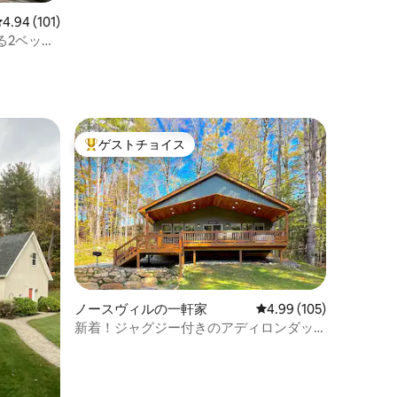
レビュー101件、5つ星中4.94つ星の平均評価
4.94 (101)
る2ベッド
ゲストチョイス
大好評のゲストチョイスです。
ノースヴィルの一軒家
レビュー105件、5つ星
4.99 (105)
新着！ジャグジー付きのアディロンダッ
ク山脈の川沿いの宿泊先！