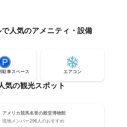
活動に最適です。 レイクジョージとサラ
り、大き
トガの両方がすぐ近くにあります。 広々
のポーチ
としたお部屋で、きっとご満足いただけ
ることでしょう。 雨でも晴れでも、囲ま
た場所で
れたポーチのいずれかでウォーターフロ
⁠気⁠のア⁠メ⁠ニ⁠テ⁠ィ⁠・⁠設⁠備
ントを楽しむことができます。 マスター
スイートから日の出をお楽しみくださ
い。 寒い日には美しい室内暖炉で暖めま
しょう。 カヤックが2艘ありますので、お
楽しみください。
⁠車ス⁠ペ⁠ー⁠ス
エアコン
⁠の観⁠光⁠ス⁠ポ⁠ッ⁠ト
アメリカ競馬名誉の殿堂博物館
現地メンバー296人のおすすめ