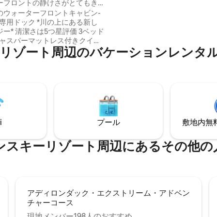
ーフロントの静けさがとてもき
画を見たり、夕食をグリルした
ャグジー-日の出！
のウォーターフロントキャビン-
な専用の裏庭やスクリーン付き
ク *川の上にある新し
で時間を楽しんでください。 *注：歩いて
評価 3ベッド
行ける住宅街にあり、遠く離れ
キャスパーマットレス付きクイー
はありません*
⁠辺⁠のバ⁠ケ⁠ー⁠シ⁠ョ⁠ン⁠レ⁠ン⁠タ⁠ル⁠で人
ベッドはど
も置くことができます ソファ
ッド、リネンを各予約ごとに用
、タオル サ
イクジョージまで20分 一年中
しいデッキ、ファイ
ト、専用ドック-カヤック+カヌ
i
プール
敷地内無料駐
心地の良い暖炉 犬1匹につき100ドル
リゾート⁠周⁠辺⁠に⁠あ⁠るそ⁠の⁠他⁠の人⁠気
アディロンダック・エクストリーム・アドベン
チャーコース
現地メンバー198人のおすすめ