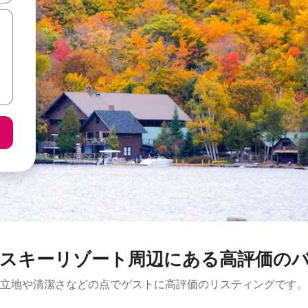
ゾート⁠周⁠辺⁠に⁠あ⁠る高⁠評⁠価⁠のバ⁠ケ⁠ー
立地や清潔さなどの点でゲストに高評価のリスティングです。