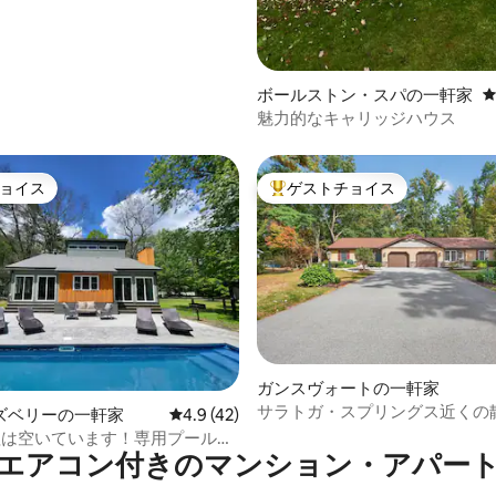
ボールストン・スパの一軒家
魅力的なキャリッジハウス
ョイス
ゲストチョイス
ョイス
大好評のゲストチョイスです。
4.91つ星の平均評価
ガンスヴォートの一軒家
サラトガ・スプリングス近くの
ズベリーの一軒家
レビュー42件、5つ星中4.9つ星の平均評価
4.9 (42)
ッドルームの2階建て
程は空いています！専用プール＆
エアコン付きのマンション・アパー
ド