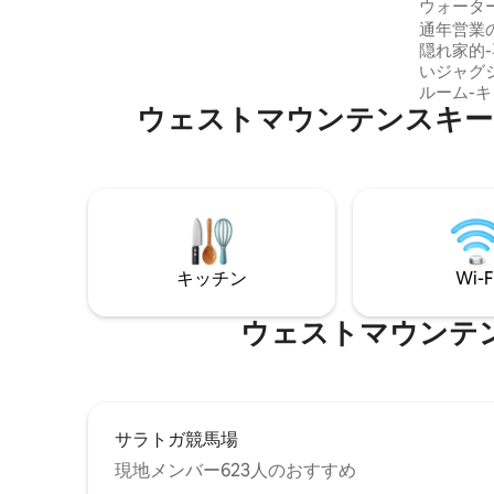
ウォータ
楽しみください。 ウェストマウンテン・
れい！ジ
通年営業
チェアリフトに乗って山頂でピクニック
隠れ家的-専用ドッ
やヨガを楽しみましょう。 レイクジョー
いジャグジー* 清潔さは5つ星
ジとアディロンダック周辺でハイキン
ルーム-
グ、ボート、自転車をお楽しみいただけ
ウェストマウンテンスキーリゾート⁠周
ンベッド3台 ホテル用のベビー
ます。 アーティストのスタジオ、醸造
の部屋にで
所、サラトガ競馬場、ミネラルバス、フ
ベッド すべて新鮮な枕、掛け布団、マッ
ァーマーズマーケット、カフェなどを訪
トレスパ
問しましょう。
意しています 綿100%のシーツ
ラトガとレ
楽しめるオアシス 美
ヤーピッ
キッチン
Wi-F
ーを提供 セントラルエアコン、暖房、居
ウェストマウンテンスキー
サラトガ競馬場
現地メンバー623人のおすすめ