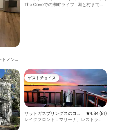
アム
The Coveでの湖畔ライフ - 湖と村まで徒
歩圏内
ートメン
ゲストチョイス
ゲストチョイス
サラトガスプリングスのコン
レビュー81件、5つ星
4.84 (81)
ドミニアム
レイクフロント：マリーナ、レストラ
ン、トラックに近い徒歩圏内