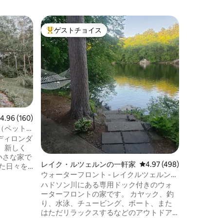
クイーン
ゲストチョイス
ゲスト
大好評のゲストチョイスです。
ゲスト
屋
ウェスト
まで15分
レイクジ
クへのア
泊施設！
ガまで2
お部屋で
常緑樹の
魂を新た
ンの窓か
レビュー160件、5つ星中4.96つ星の平均評価
4.96 (160)
ンなキッ
（ペット
しょう。 
！アディロンダ
されたば
、新しく
は、全体
小さな家で
と素朴な
レイク・ルツェルンの一軒家
レビュー498件、5つ星
4.97 (498)
ての1戸
ウォーターフロント - レイクルツェルン、
なアメニ
レイクジョージ、サラトガ
ハドソン川にある専用ドック付きのウォ
 ～30分
ーターフロントの家です。 カヤック、釣
グコー
り、水泳、チュービング、ボート、また
ンがあり
はただリラックスするなどのアウトドア
てきて、映