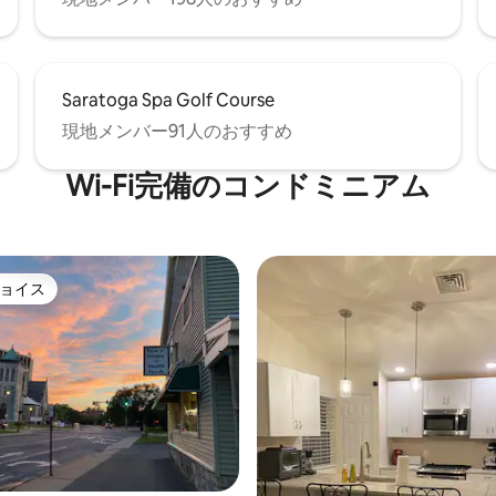
Saratoga Spa Golf Course
現地メンバー91人のおすすめ
Wi-Fi完備のコンドミニアム
ョイス
ョイス
4.87つ星の平均評価