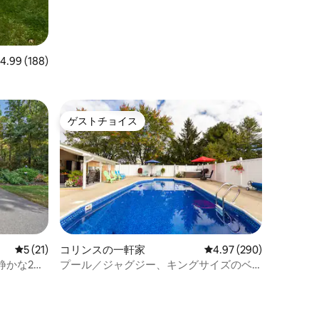
レビュー188件、5つ星中4.99つ星の平均評価
4.99 (188)
ゲストチョイス
ゲストチョイス
レビュー21件、5つ星中5つ星の平均評価
5 (21)
コリンスの一軒家
レビュー290件、5つ星
4.97 (290)
静かな2ベ
プール／ジャグジー、キングサイズのベ
ッド、ジョージ湖とサラトガの間
ト