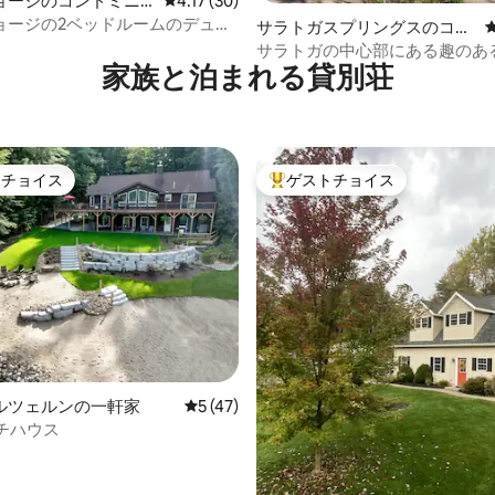
ョージのコンドミニ
レビュー30件、5つ星中4.17つ星の平均評価
4.17 (30)
4.94つ星の平均評価
ョージの2ベッドルームのデュプ
サラトガスプリングスのコン
ドミニアム
サラトガの中心部にある趣のあ
家族と泊まれる貸別荘
ルーム！
トチョイス
ゲストチョイス
ゲストチョイスです。
大好評のゲストチョイスです。
中4.95つ星の平均評価
ルツェルンの一軒家
レビュー47件、5つ星中5つ星の平均評価
5 (47)
チハウス