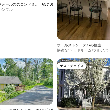
フォールズのコンドミニ
レビュー10件、5つ星中5つ星の平均評価
5 (10)
シンプル
ボールストン・スパの個室
快適な1ベッドルーム/フルアパ
ト/新品同様
ゲストチョイス
ゲストチョイス