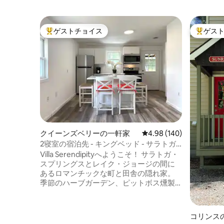
ゲストチョイス
ゲス
大好評のゲストチョイスです。
大好評の
クイーンズベリーの一軒家
レビュー140件、5つ星
4.98 (140)
2寝室の宿泊先 - キングベッド - サラトガ
＆ジョージ湖を訪問
Villa Serendipityへようこそ！ サラトガ・
スプリングスとレイク・ジョージの間に
あるロマンチックな町と田舎の隠れ家。
季節のハーブガーデン、ピットボス燻製
器/バーベキュー、サンポーチ、屋根付き
のピクニックパビリオンと専用の散歩道
がある広い裏庭をお楽しみいただき、ニ
コリンス
ューヨーク州北部の素晴らしい体験をお