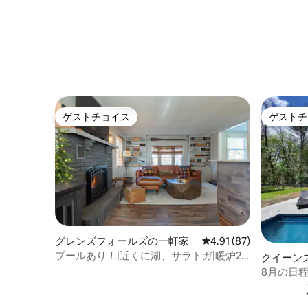
ゲストチョイス
ゲストチ
ゲストチョイス
ゲストチ
グレンズフォールズの一軒家
レビュー87件、5つ星中
4.91 (87)
プールあり！|近くに湖、サラトガ|暖炉2
クイーン
つ
8月の日
アーケー