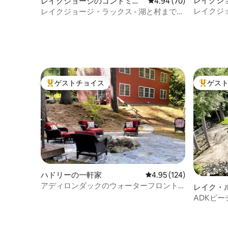
レイクジ
レイクジョージのコンドミニ
レビュー70件、5つ星中
4.94 (70)
アム
アム
レイクジ
レイクジョージ・ラックス - 湖と村まで徒
レックス
歩圏内
ゲストチョイス
ゲス
大好評のゲストチョイスです。
大好評の
ハドリーの一軒家
レビュー124件、5つ星
4.95 (124)
アディロンダックのウォーターフロント
レイク・
にある楽園
ADKビー