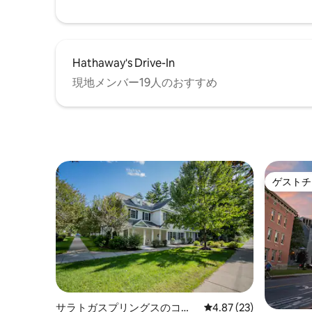
Hathaway's Drive-In
現地メンバー19人のおすすめ
ゲストチ
ゲストチ
サラトガスプリングスのコン
レビュー23件、5つ星中
4.87 (23)