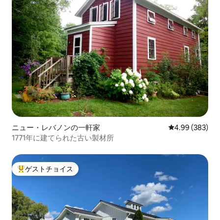
ニュー・レバノンの一軒家
レビュー383件
4.99 (383)
1771年に建てられた古い製材所
ゲストチョイス
大好評のゲストチョイスです。