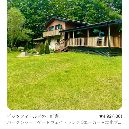
ピッツフィールドの一軒家
レビュー106件
4.92 (106)
バークシャー・ゲートウェイ・ランチ 3エーカー + 塩水プ
ール