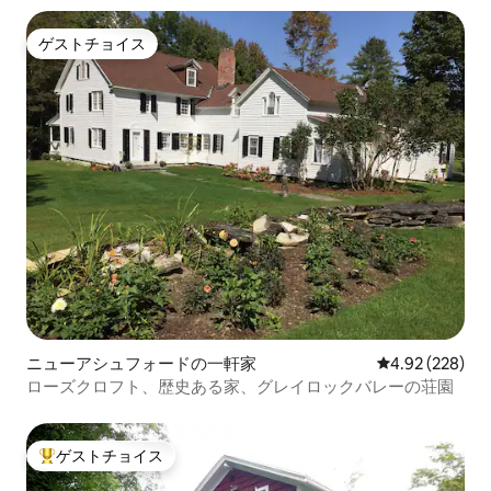
ゲストチョイス
ゲストチョイス
ニューアシュフォードの一軒家
レビュー228件
4.92 (228)
ローズクロフト、歴史ある家、グレイロックバレーの荘園
ゲストチョイス
大好評のゲストチョイスです。