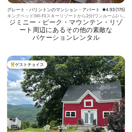
グレート・バリントンのマンション・アパート
レビュー175件
4.93 (175)
キングベッド|Wi-Fi|スキーリゾートから2分|ワンルーム|バ
ジミニー・ピーク・マウンテン・リゾ
ークシャー
ート⁠周⁠辺⁠に⁠あ⁠るそ⁠の⁠他⁠の素⁠敵⁠な
バ⁠ケ⁠ー⁠シ⁠ョ⁠ン⁠レ⁠ン⁠タ⁠ル
ゲストチョイス
大好評のゲストチョイスです。