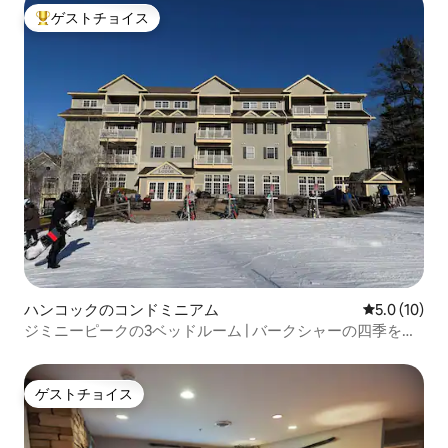
ゲストチョイス
大好評のゲストチョイスです。
ハンコックのコンドミニアム
レビュー10
5.0 (10)
ジミニーピークの3ベッドルーム | バークシャーの四季を楽
しめる隠れ家
ゲストチョイス
ゲストチョイス