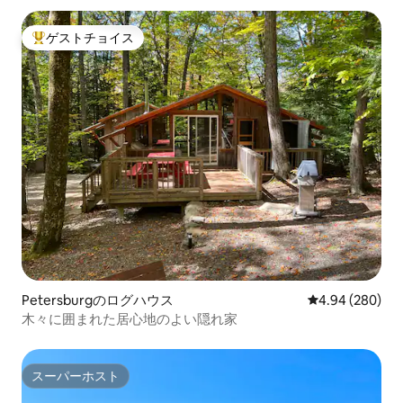
ゲストチョイス
大好評のゲストチョイスです。
Petersburgのログハウス
レビュー280件
4.94 (280)
木々に囲まれた居心地のよい隠れ家
スーパーホスト
スーパーホスト