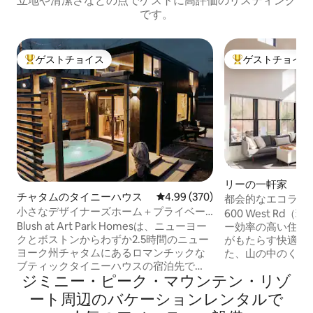
立地や清潔さなどの点でゲストに高評価のリスティング
です。
ゲストチョイス
ゲストチョイス
大好評のゲストチョイスです。
大好評のゲストチ
リーの一軒家
チャタムのタイニーハウス
レビュー370件、5つ星中4.99
4.99 (370)
都会的なエコラグ
小さなデザイナーズホーム＋プライベー
ークシャー山脈の
600 West R
トホットタブ、メインストリートまで徒
Blush at Art Park Homesは、ニューヨー
ー効率の高い住宅
歩
クとボストンからわずか2.5時間のニュー
がもたらす快適さ
ヨーク州チャタムにあるロマンチックな
た、山の中のくつ
ブティックタイニーハウスの宿泊先で
当宿泊施設は、ス
ジミニー・ピーク・マウンテン・リゾ
す。専用のジャグジー、焚き火台、夢の
ックス、リーの真
ようなロフトラウンジ、豪華なクイーン
にあり、グレート
ート⁠周⁠辺⁠のバ⁠ケ⁠ー⁠シ⁠ョ⁠ン⁠レ⁠ン⁠タ⁠ル⁠で
ベッド、フルキッチン、全体に施された
15分です。スキ