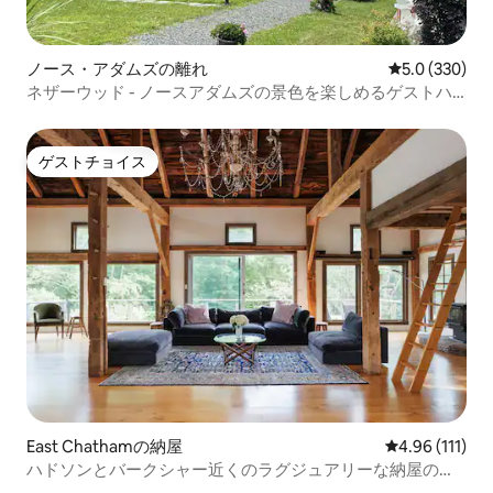
ノース・アダムズの離れ
レビュー330
5.0 (330)
ネザーウッド - ノースアダムズの景色を楽しめるゲストハ
ウス
ゲストチョイス
ゲストチョイス
East Chathamの納屋
レビュー111
4.96 (111)
ハドソンとバークシャー近くのラグジュアリーな納屋の隠
れ家