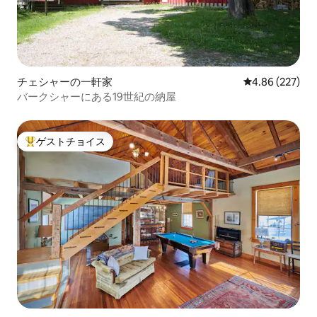
チェシャーの一軒家
レビュー227件
4.86 (227)
バークシャーにある19世紀の納屋
ゲストチョイス
大好評のゲストチョイスです。