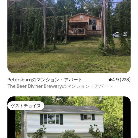
Petersburgのマンション・アパート
レビュー228
4.9 (228)
The Beer Diviner Breweryのマンション・アパート
ゲストチョイス
ゲストチョイス