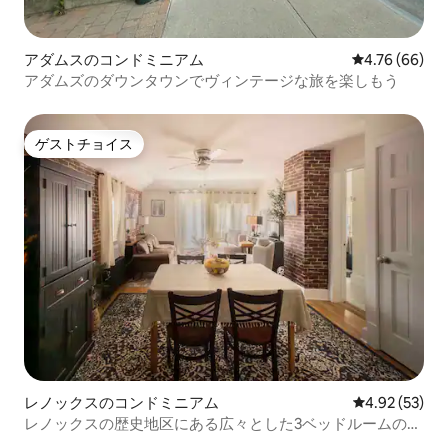
アダムスのコンドミニアム
レビュー66件
4.76 (66)
アダムズのダウンタウンでヴィンテージな旅を楽しもう
ゲストチョイス
ゲストチョイス
レノックスのコンドミニアム
レビュー53件
4.92 (53)
レノックスの歴史地区にある広々とした3ベッドルームのア
パート