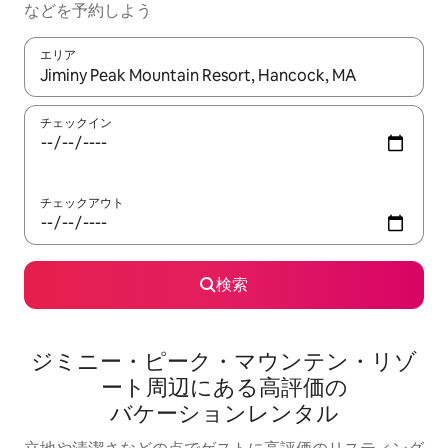
な⁠ど⁠を予⁠約⁠し⁠よ⁠う
エリア
検索結果が表示されたら、上下の矢印キーを使って移動するか、
チェックイン
チェックアウト
検索
ジミニー・ピーク・マウンテン・リゾ
ート⁠周⁠辺⁠に⁠あ⁠る高⁠評⁠価⁠の
バ⁠ケ⁠ー⁠シ⁠ョ⁠ン⁠レ⁠ン⁠タ⁠ル