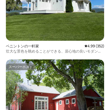
ベニントンの一軒家
レビュー352件
4.99 (352)
壮大な景色を眺めることができる、居心地の良いモダンな
シュガーハウス。
スーパーホスト
スーパーホスト