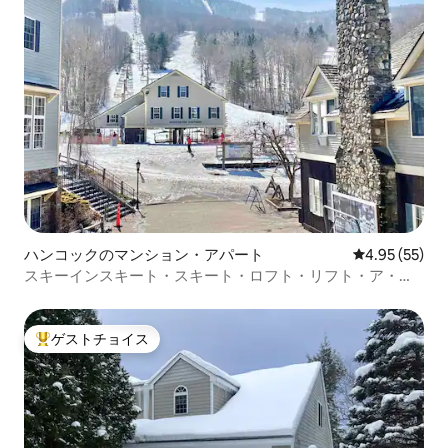
ハンコックのマンション・アパート
レビュー55件
4.95 (55)
スキーインスキート・スキート・ロフト・リフト・ア・ミ
ー・ビュー
ゲストチョイス
大好評のゲストチョイスです。