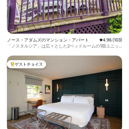
ノース・アダムズのマンション・アパート
レビュー103件
4.96 (103)
「ノスタルジア」は広々とした2ベッドルームの1階ユニッ
トです。
ゲストチョイス
大好評のゲストチョイスです。