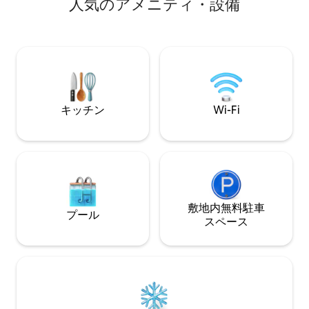
人⁠気⁠のア⁠メ⁠ニ⁠テ⁠ィ⁠・⁠設⁠備
こだわりの高級デザインをお楽しみくだ
ルウッドで素晴ら
さい。静かなプライベートオアシスに囲
演奏を聴くため、Sha
まれていますが、メインストリートのレ
劇を鑑賞するため
ストラン、醸造所、ショップ、劇場まで
やすホットタブで
徒歩わずか2分です。ハイキング、ギャラ
お越しになる場合
リー、素晴らしいレストランの近くで、
お楽しみください
ユニークなハドソンバレーでの休暇を求
ちしております。
めるカップルに最適です。
キッチン
Wi-Fi
@artparkhomes
敷地内無料駐⁠車
プール
ス⁠ペ⁠ー⁠ス