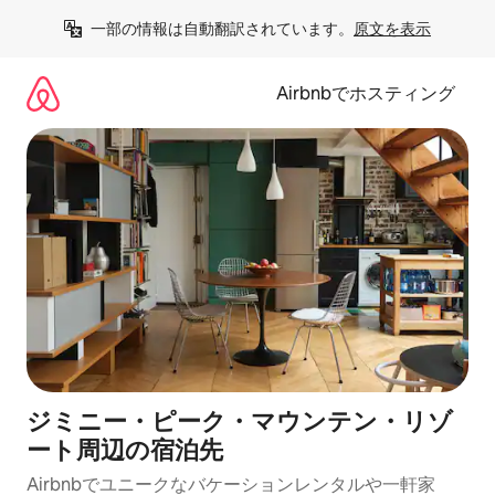
コ
一部の情報は自動翻訳されています。
原文を表示
ン
テ
ン
Airbnbでホスティング
ツ
に
ス
キ
ッ
プ
ジミニー・ピーク・マウンテン・リゾ
ート⁠周⁠辺⁠の宿⁠泊⁠先
Airbnbでユニークなバ⁠ケ⁠ー⁠シ⁠ョ⁠ンレ⁠ン⁠タ⁠ルや一⁠軒⁠家