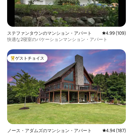
ステファンタウンのマンション・アパート
レビュー109件
4.99 (109)
快適な2寝室のバケーションマンション・アパート
ゲストチョイス
大好評のゲストチョイスです。
ノース・アダムズのマンション・アパート
レビュー187件
4.94 (187)