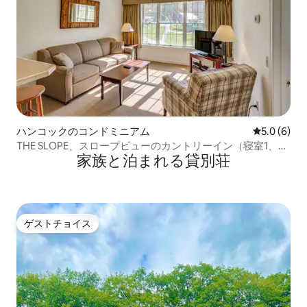
ハンコックのコンドミニアム
レビュー6
5.0 (6)
THE SLOPE、スロープビューのカントリーイン（寝室1、温
家族と泊まれる貸別荘
水プール付き）
ゲストチョイス
ゲストチョイス