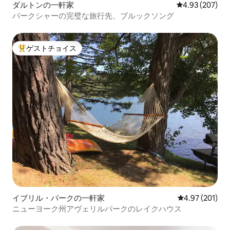
ダルトンの一軒家
レビュー207件
4.93 (207)
バークシャーの完璧な旅行先、ブルックソング
ゲストチョイス
大好評のゲストチョイスです。
イブリル・パークの一軒家
レビュー201件
4.97 (201)
ニューヨーク州アヴェリルパークのレイクハウス