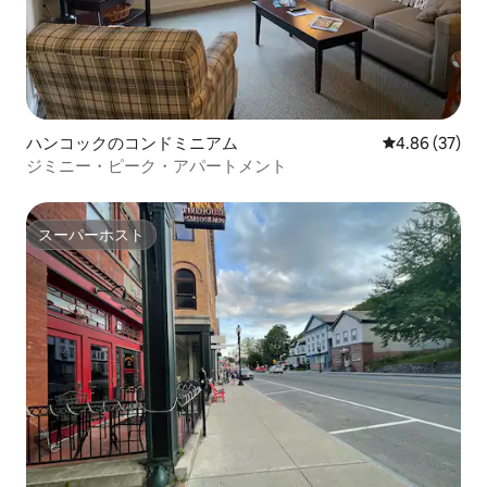
ハンコックのコンドミニアム
レビュー37件
4.86 (37)
ジミニー・ピーク・アパートメント
スーパーホスト
スーパーホスト