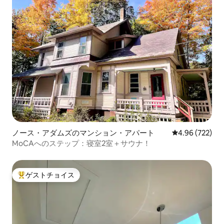
ノース・アダムズのマンション・アパート
レビュー722件
4.96 (722)
MoCAへのステップ：寝室2室＋サウナ！
ゲストチョイス
大好評のゲストチョイスです。