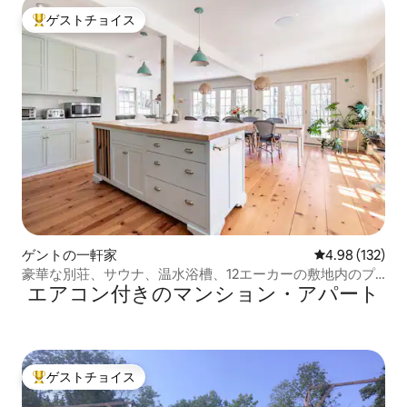
ゲストチョイス
大好評のゲストチョイスです。
ゲントの一軒家
レビュー132件
4.98 (132)
豪華な別荘、サウナ、温水浴槽、12エーカーの敷地内のプ
エアコン付きのマンション・アパート
ール
ゲストチョイス
大好評のゲストチョイスです。