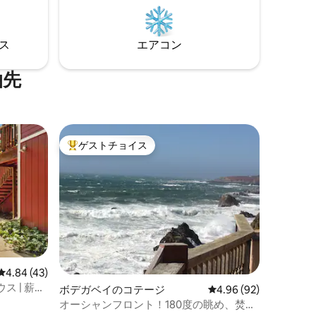
眺めることができます。 また、ゲストの
。ヒール
ための新しいEV充電器をご用意しまし
マ海岸の
た！ これは、ほとんどの非テスラ車両用
素晴らし
⁠ス
エアコン
のJ1772プラグです。 テスラ車の所有者の
イアが数
方は、アダプターをお持ちください。
リバーパー
泊先
ゲストチョイス
大好評のゲストチョイスです。
レビュー43件、5つ星中4.84つ星の平均評価
4.84 (43)
 | 薪ス
ボデガベイのコテージ
レビュー92件、5つ星
4.96 (92)
オーシャンフロント！180度の眺め、焚き