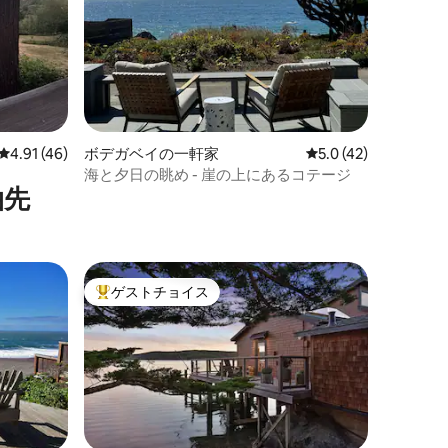
レビュー46件、5つ星中4.91つ星の平均評価
4.91 (46)
ボデガベイの一軒家
レビュー42件、5つ
5.0 (42)
海と夕日の眺め - 崖の上にあるコテージ
泊先
ゲストチョイス
大好評のゲストチョイスです。