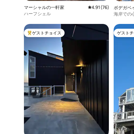
マーシャルの一軒家
レビュー76件、5つ星中
4.91 (76)
ボデガベ
ハーフシェル
海岸での
ゲストチョイス
ゲストチ
大好評のゲストチョイスです。
ゲストチ