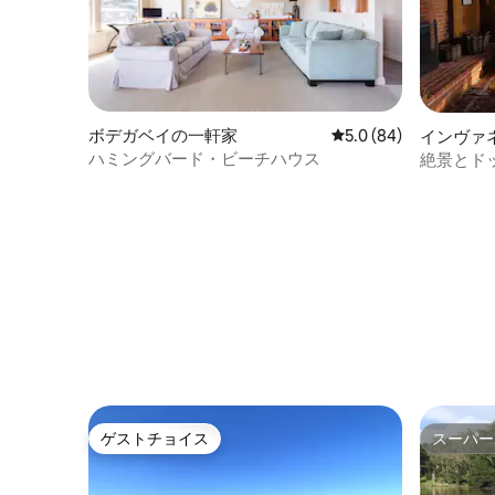
ボデガベイの一軒家
レビュー84件、5つ星
5.0 (84)
インヴァ
ハミングバード・ビーチハウス
絶景とド
ーのウォ
ゲストチョイス
スーパー
ゲストチョイス
スーパー