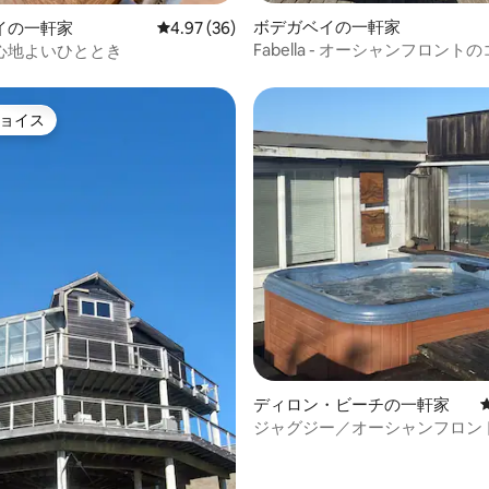
4.91つ星の平均評価
ボデガベイの一軒家
イの一軒家
レビュー36件、5つ星中4.97つ星の平均評価
4.97 (36)
Fabella - オーシャンフロント
心地よいひととき
ジ、素晴らしい眺め、
ョイス
ョイス
ディロン・ビーチの一軒家
ジャグジー／オーシャンフロン
ナ／マッサージチェア／ピンボ
ット