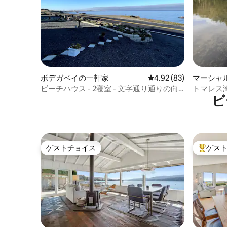
ボデガベイの一軒家
レビュー83件、5つ星中
4.92 (83)
マーシャ
ビーチハウス - 2寝室 - 文字通り通りの向
トマレス
ビ
かいに海があります
トスタジ
ゲストチョイス
ゲス
ゲストチョイス
大好評の