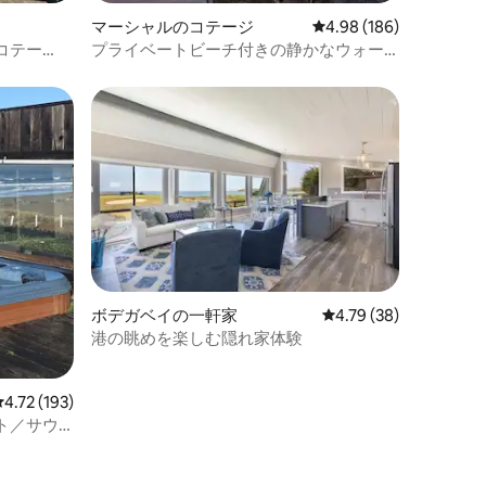
マーシャルのコテージ
レビュー186件、5つ星
4.98 (186)
のコテー
プライベートビーチ付きの静かなウォー
ターフロントコテージ
ボデガベイの一軒家
レビュー38件、5つ星
4.79 (38)
港の眺めを楽しむ隠れ家体験
レビュー193件、5つ星中4.72つ星の平均評価
4.72 (193)
ト／サウ
ール／ペ