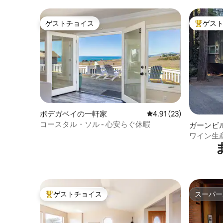
ゲストチョイス
ゲス
ゲストチョイス
大好評の
ボデガベイの一軒家
レビュー23件、5つ星中
4.91 (23)
コースタル・ソル - 心安らぐ休暇
ガーンビ
ワイン生
高級なリ
ゲストチョイス
スーパー
大好評のゲストチョイスです。
スーパー