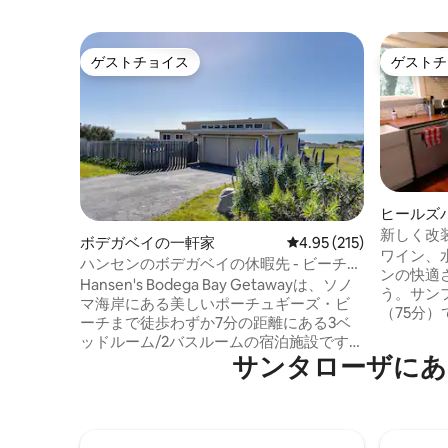
ゲストチョイス
ゲストチ
ゲストチョイス
ゲストチ
ヒールズ
新しく改
ボデガベイの一軒家
レビュー215件、5つ星
4.95 (215)
ン（ビー
ワイン、
ハンセンのボデガベイの休暇先 - ビーチま
ンの快適
で徒歩！
Hansen's Bodega Bay Getawayは、ソノ
う。サン
マ海岸にある美しいポーチュギーズ・ビ
（75分
ーチまで徒歩わずか7分の距離にある3ベ
ドライク
ッドルーム/2バスルームの宿泊施設です。
わずか数分です。 ロ
サンタローザにあ
素晴らしい夕日が見られる静かなエリア
たちのキ
に位置しており、屋根付きのデッキ、暖
グ、川で
炉、設備の整ったキッチンとランドリー
ク/SUP
ルームを利用して、ゆったりと過ごすこ
のに最適な場所です
とができます。近隣で楽しめるハイキン
たこのキ