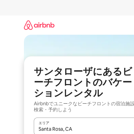
コ
ン
テ
ン
ツ
に
ス
キ
ッ
プ
サンタローザにあるビ
ーチフロントのバケー
ションレンタル
Airbnbでユニークなビーチフロントの宿泊施
検索・予約しよう
エリア
検索結果が表示されたら、上下の矢印キーを使っ