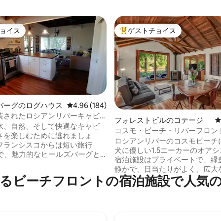
ョイス
ゲストチョイス
ョイス
大好評のゲストチョイスです。
バーグのログハウス
レビュー184件、5つ星中4.96つ星の平均評価
4.96 (184)
装されたロシアンリバーキャビ
中4.95つ星の平均評価
フォレストビルのコテージ
チ／川アクセス！）
水、自然、そして快適なキャビ
コスモ・ビーチ・リバーフロン
さを楽しむために逃れましょ
クチュアリ
ロシアンリバーのコスモビーチ
フランシスコからは短い旅行
犬に優しい1.5エーカーのオア
）で、魅力的なヒールズバーグと
宿泊施設はプライベートで、緑
リークバレーのワイナリーまで
静かで、日当たりがよく、広大
シア川沿いにある私
るビーチフロントの宿泊施設で人気
ベートビーチに隣接しています
ャビンは、ワインテイスティン
でありながら、芸術的な素朴さ
の遊び（ビーチ、カヌー/カヤッ
家です。川の渓谷、レッドウッ
）、ヒールズバーグ（9分）に行く
美しい景色に加え、デッキ、ス
。 1949年に建てられ
ト、暖炉、本格的なキッチン、
ャビンは、素朴な魅力を保ちつ