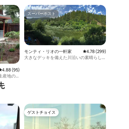
火台、寝室2室、バスルーム2室
スーパーホスト
スーパーホスト
モンティ・リオの一軒家
レビュー299件、5つ星
4.78 (299)
大きなデッキを備えた川沿いの素晴らし
い宿泊先
レビュー95件、5つ星中4.88つ星の平均評価
4.88 (95)
生産地の
先
ゲストチョイス
ゲストチョイス