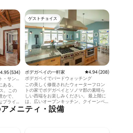
マーシャ
ゲストチョイス
ゲス
ゲストチョイス
大好評
ブルーベ
*シーサ
の素晴ら
バスルー
ビーチア
ーチと水
楽しみく
気：ガス
囲気を提
ボデガベイの一軒家
レビュー208件、5つ星
4.94 (208)
レビュー534件、5つ星中4.95つ星の平均評価
4.95 (534)
ラックス
ボデガベイでバードウォッチング
ト・サン
専用スペ
この美しく修復されたウォーターフロン
にある、
ックコー
トの家でボデガベイとソノマ郡の素晴ら
シス。この
ご用意し
しい西端をお楽しみください。 最上階に
豊かで、
掃してお
は、広いオープンキッチン、クイーンベ
なプライ
りません
のアメニティ・設備
ッド1台の専用ベッドルーム、バスルーム
。モダン
があります。下の階にはキングサイズベ
を備えた
ッド1台のベッドルームと大きなジャグジ
ド、橋の
ーバスがあります。 すべての部屋から渡
パ、ボー
り鳥、港、太平洋の忘れられない景色を
果樹、ブ