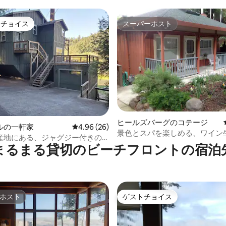
トチョイス
スーパーホスト
ゲストチョイスです。
スーパーホスト
4.91つ星の平均評価
ヒールズバーグのコテージ
ルの一軒家
レビュー26件、5つ星中4.96つ星の平均評価
4.96 (26)
景色とスパを楽しめる、ワイン
産地にある、ジャグジー付きの
川沿いのコテージ
まるまる貸切のビーチフロントの宿泊
バーフロント
ホスト
ゲストチョイス
ホスト
ゲストチョイス