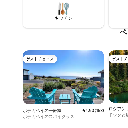
グ、釣り、ホエールウォッチング、ボー
つ（角と
ト、ワインテイスティングなど、デジタ
います！
ルデバイスから離れたリクリエーション
を備えて
キッチン
を再発見しましょう。一方通行の窓から
適です。
すぐの裏庭を、シカやウズラ、時折ボブ
キャットが歩き回る中、くつろぎの時間
ペ
をお過ごしください。
ゲストチョイス
ゲストチ
ゲストチョイス
ゲストチ
ロシアン
ボデガベイの一軒家
レビュー153件、5つ星
4.93 (153)
ドックと
ボデガベイのスパイグラス
付きのリ