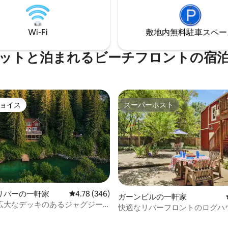
ドウの木、野生動物があります
ムースマウントは家に付属して
ズバーグ、セバストポル、ソノ
 ）、モダンなデザインと快適さ
間の中心部に位置しています。
います。カップルやご家族に最
Wi-Fi
敷地内無料駐⁠車ス⁠ペ⁠ー
いワイナリー、トレイル、セコ
分で行けます。3つのビーチと
クはすぐ近くです
ットと泊まれるビーチフロントの宿
ョイス
スーパーホスト
ョイス
スーパーホスト
リバーの一軒家
レビュー346件、5つ星中4.78つ星の平均評価
4.78 (346)
中4.93つ星の平均評価
ガーンビルの一軒家
広大なデッキのあるジャグジー
快適なリバーフロントのログハウス
バーフロントのリトリート
トーブ | 犬同伴OK