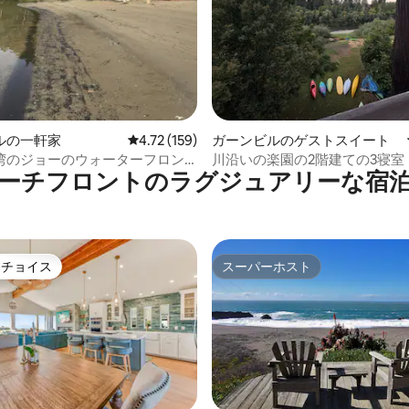
4.92つ星の平均評価
ルの一軒家
レビュー159件、5つ星中4.72つ星の平均評価
4.72 (159)
ガーンビルのゲストスイート
湾のジョーのウォーターフロン
川沿いの楽園の2階建ての3寝室
ーチフロントのラグジュアリーな宿
オ
トチョイス
スーパーホスト
ゲストチョイスです。
スーパーホスト