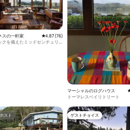
中5.0つ星の平均評価
ネスの一軒家
レビュー76件、5つ星中4.87つ星の平均評価
4.87 (76)
ックを備えたミッドセンチュリ
ーターフロント
マーシャルのログハウス
トーマレスベイリトリート
ホスト
ゲストチョイス
ホスト
ゲストチョイス