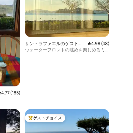
サン・ラファエルのゲストス
レビュー48件、5つ星
4.98 (48)
イート
ウォーターフロントの眺めを楽しめるミ
ッドセンチュリーモダンな家
レビュー185件、5つ星中4.77つ星の平均評価
4.77 (185)
ゲストチョイス
大好評のゲストチョイスです。