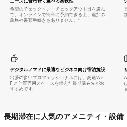
ニーズに合わせて選べる柔軟性
希望のチェックイン・チェックアウト日を選ん
で、オンラインで簡単に予約できる上、追加の
義務や書類手続きもありません。*
デジタルノマド⁠に最⁠適⁠なビ⁠ジ⁠ネ⁠ス⁠向⁠け宿⁠泊⁠施⁠設
出張の多いプロフェッショナルには、高速Wi-
Fiと仕事専用スペースを備えた長期滞在先がお
すすめです。
長期滞在に人気のアメニティ・設備