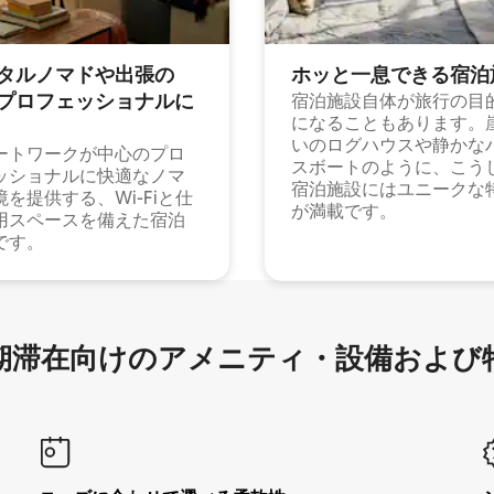
タルノマドや出⁠張⁠の
ホッと一⁠息⁠で⁠き⁠る宿⁠泊
⁠ロ⁠フ⁠ェ⁠ッ⁠シ⁠ョ⁠ナ⁠ル⁠に
宿泊施設自体が旅行の目
になることもあります。
いのログハウスや静かな
ートワークが中心のプロ
スボートのように、こう
ッショナルに快適なノマ
宿泊施設にはユニークな
境を提供する、Wi-Fiと仕
が満載です。
用スペースを備えた宿泊
です。
滞在向け⁠のア⁠メ⁠ニ⁠テ⁠ィ⁠・設⁠備⁠および