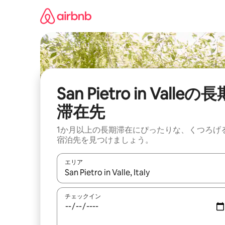
コ
ン
テ
ン
ツ
に
ス
キ
ッ
San Pietro in Valleの
プ
滞在先
1か月以上の長期滞在にぴったりな、くつろげ
宿泊先を見つけましょう。
エリア
検索結果が表示されたら、上下の矢印キーを使っ
チェックイン