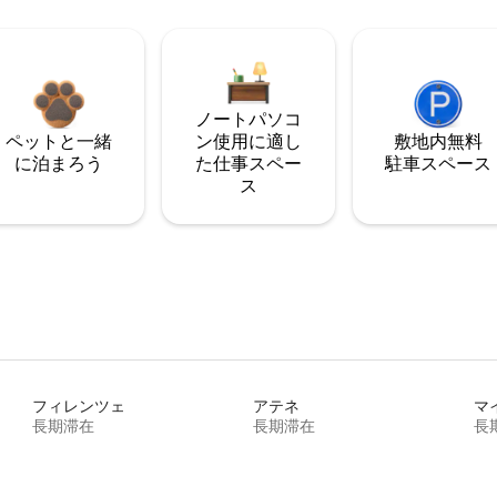
ノートパソコ
ペットと一緒
ン使用に適し
敷地内無料
に泊まろう
た仕事スペー
駐⁠車ス⁠ペ⁠ー⁠ス
ス
フィレンツェ
アテネ
マ
長期滞在
長期滞在
長