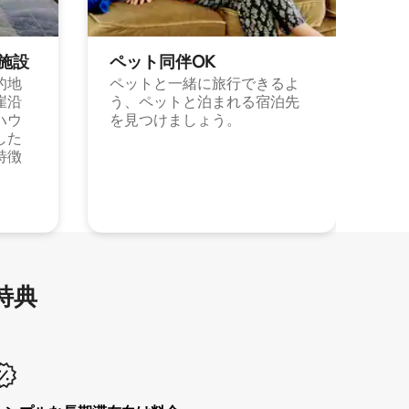
施⁠設
ペット同⁠伴OK
的地
ペットと一緒に旅行できるよ
崖沿
う、ペットと泊まれる宿泊先
ハウ
を見つけましょう。
した
特徴
特⁠典