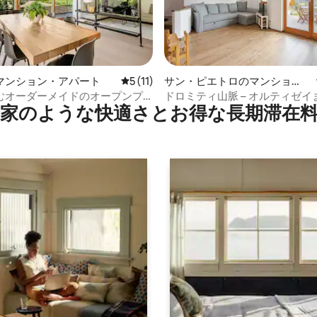
つ星中5つ星の平均評価
マンション・アパート
レビュー11件、5つ星中5つ星の平均評価
5 (11)
サン・ピエトロのマンショ
ン・アパート
むオーダーメイドのオープンプ
ドロミティ山脈 – オルティゼイ
家のような快⁠適⁠さ⁠とお⁠得⁠な長⁠期⁠滞⁠在料
スティング