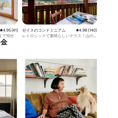
レビュー41件、5つ星中4.95つ星の平均評価
4.95 (41)
ゼイスのコンドミニアム
レビュー140件、5つ星
4.98 (140)
まで10分
レトロシックで素晴らしいテラス！山の
⁠金
景色