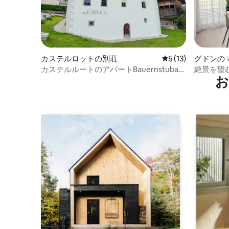
カステルロットの別荘
レビュー13件、5
5 (13)
グドンの
カステルルートのアパートBauernstuba
絶景を望
お
zuLAVOGL
ランのリ