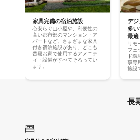
家具完備の宿⁠泊⁠施⁠設
デジ
多⁠いプ
心安らぐ山小屋や、利便性の
高い都市部のマンション・ア
最⁠適
パートなど、さまざまな家具
リモ
付き宿泊施設があり、どこも
フェ
普段お家で使用するアメニテ
ド環
ィ・設備がすべてそろってい
事専
ます。
施設
長期