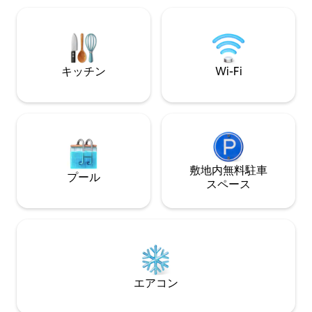
バスルーム2室があります。 
リア。この家は、キングサイズベッドと
コン、2台分の専用駐
シングルソファベッドを備えた寝室、シ
ービス：ご要望に
ャワー付きバスルーム、デッキチェアと
ラックスマッサー
コーヒーテーブルを備えた別のプライベ
ートガーデンを見下ろすキッチン付きリ
キッチン
Wi-Fi
ビングエリアで構成されています。
敷地内無料駐⁠車
プール
ス⁠ペ⁠ー⁠ス
エアコン