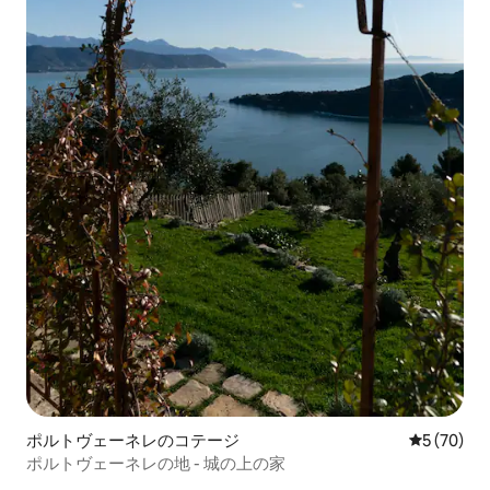
ポルトヴェーネレのコテージ
レビュー7
5 (70)
ポルトヴェーネレの地 - 城の上の家