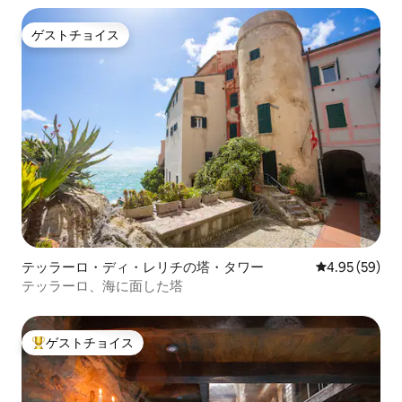
ゲストチョイス
ゲストチョイス
テッラーロ・ディ・レリチの塔・タワー
レビュー59件
4.95 (59)
テッラーロ、海に面した塔
ゲストチョイス
大好評のゲストチョイスです。