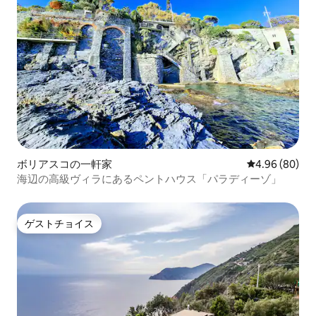
ボリアスコの一軒家
レビュー80件
4.96 (80)
海辺の高級ヴィラにあるペントハウス「パラディーゾ」
ゲストチョイス
ゲストチョイス