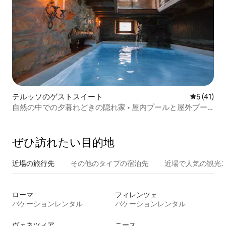
テルッソのゲストスイート
レビュー4
5 (41)
自然の中での夕暮れどきの隠れ家 • 屋内プールと屋外プー
ル
ぜひ訪⁠れ⁠た⁠い目⁠的⁠地
近場の旅行先
その他のタ⁠イ⁠プ⁠の宿⁠泊⁠先
近場で人気の観光
ローマ
フィレンツェ
バケーションレンタル
バケーションレンタル
ヴェネツィア
ニース