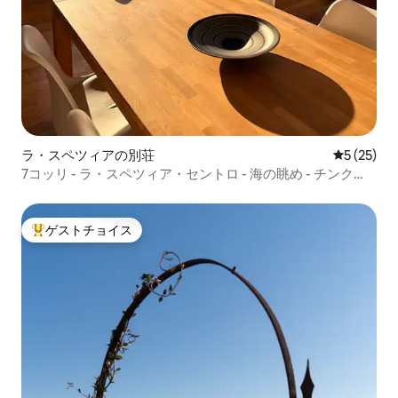
ラ・スペツィアの別荘
レビュー2
5 (25)
7コッリ - ラ・スペツィア・セントロ - 海の眺め - チンク
エ・テッレ
ゲストチョイス
大好評のゲストチョイスです。