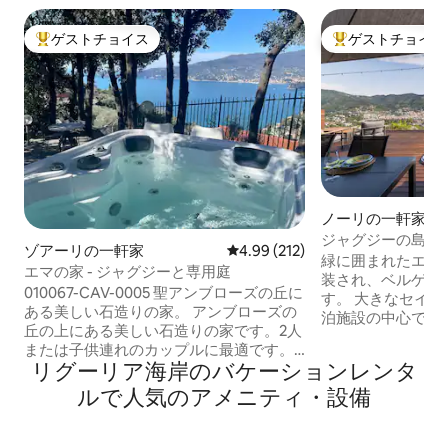
ゲストチョイス
ゲストチョイス
大好評のゲストチョイスです。
大好評のゲストチ
ノーリの一軒家
ジャグジーの島の
ゾアーリの一軒家
レビュー212件、5つ星中4.99
4.99 (212)
緑に囲まれたエレ
エマの家 - ジャグジーと専用庭
装され、ベルゲッ
010067-CAV-0005 聖アンブローズの丘に
す。 大きなセイルで覆われたテラスが宿
ある美しい石造りの家。 アンブローズの
泊施設の中心です
丘の上にある美しい石造りの家です。2人
タブ、バーベキュ
または子供連れのカップルに最適です。
氷機、屋外の温水
リグーリア海岸のバケーションレンタ
専用アクセスと駐車場。 ポルトフィーノ
フや屋外での食事
を見下ろす4人乗りのジャグジーを備えた
ルで人気のアメニティ・設備
アがあります。屋内に
壮大な専用グローブ。 （ジャグジーは
のある海を見渡せ
01/05から30/09まで含まれています。オ
備の整ったキッチ
フシーズンは有料です） バーベキューエ