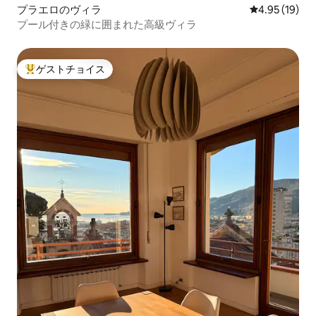
プラエロのヴィラ
レビュー19件
4.95 (19)
プール付きの緑に囲まれた高級ヴィラ
ゲストチョイス
大好評のゲストチョイスです。