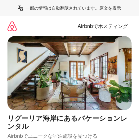
コ
一部の情報は自動翻訳されています。
原文を表示
ン
テ
ン
Airbnbでホスティング
ツ
に
ス
キ
ッ
プ
リグーリア海岸にあるバケーションレ
ンタル
Airbnbでユニークな宿泊施設を見つける