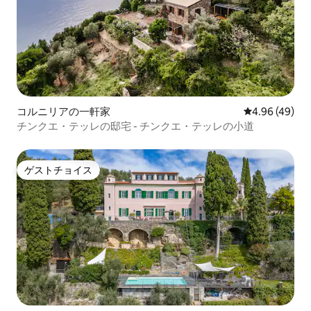
コルニリアの一軒家
レビュー49件
4.96 (49)
チンクエ・テッレの邸宅 - チンクエ・テッレの小道
ゲストチョイス
ゲストチョイス