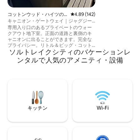
した後は、ジャグ
お楽しみください。
約ください。ゲス
コットンウッド・ハイツの
レビュー142件、5つ星中4.89
4.89 (142)
内にカメラが設置され
一軒家
キャニオン・ゲートウェイ｜ジャグジー
他の留意事項」を
+ハイキング｜コットンウッド
専用入り口のあるプライベートのウォー
クアウト地下室。正面の道路と裏側のキ
ャニオンに出ることができます。完全な
プライバシー。リトル＆ビッグ・コット
ソルトレイクシティのバケーションレ
ンウッド・キャニオンのふもとにある完
璧なキャニオンのベースキャンプを見つ
ンタルで人気のアメニティ・設備
けてください。ソルトレイクバレーのパ
ノラマの景色を眺めながらプライベート
のジャグジーに浸かり、冷水プランジで
リフレッシュし、ヨガの聖域で流れに身
を任せましょう。神聖なヒーリング、回
復、孤独、または冒険に最適です。オプ
ションのガイド付きハイキング（2/4/6～
8時間）がご利用いただけます。料金はお
キッチン
Wi-Fi
問い合わせください。クイーンベッド3
台、フルキッチン、セルフチェックイ
ン。落ち着いたリセットはここから始ま
ります。