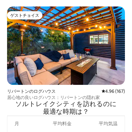
歩5分
ゲストチョイス
ゲストチョイス
リバートンのログハウス
レビュー167件
4.96 (167)
居心地の良いログハウス：リバートンの隠れ家
ソルトレイクシティを訪⁠れ⁠るの⁠に
最⁠適⁠な時⁠期⁠は⁠？
月
平均料金
平均気温