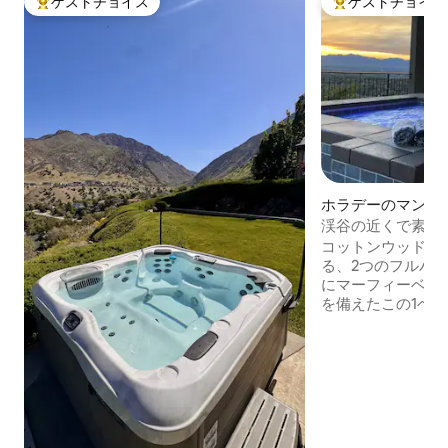
ゲストチョイス
ゲストチョイス
大好評のゲストチョイスです。
大好評のゲストチ
ホラデーのマンシ
パート
渓谷の近くで素晴
しめるジャグジー
コットンウッド・
る、2つのフルバ
にマーフィーベッ
を備えたこの1ベ
お楽しみください
用品、自転車、そ
めに使用できます
能です。ソルトレ
景色、西に面して
ーリゾート、ハイ
グ、散歩に近い場所です。 