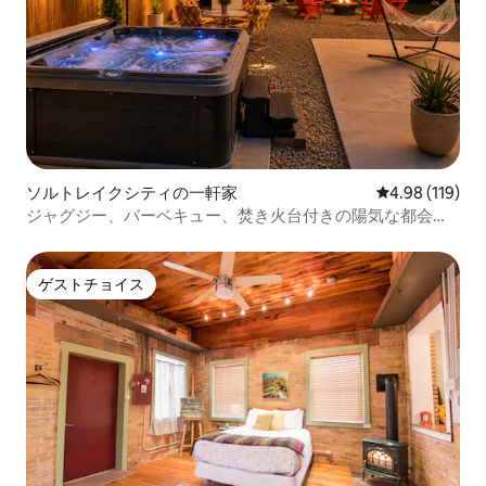
ソルトレイクシティの一軒家
レビュー119件
4.98 (119)
ジャグジー、バーベキュー、焚き火台付きの陽気な都会の
オアシス！
ゲストチョイス
ゲストチョイス