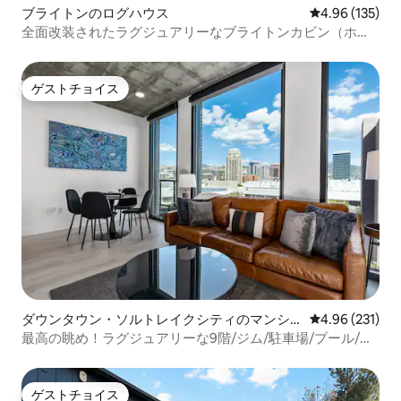
ブライトンのログハウス
レビュー135件
4.96 (135)
全面改装されたラグジュアリーなブライトンカビン（ホッ
トタブ付き）
ゲストチョイス
ゲストチョイス
ダウンタウン・ソルトレイクシティのマンシ
レビュー231件
4.96 (231)
ョン・アパート
最高の眺め！ラグジュアリーな9階/ジム/駐車場/プール/ジ
ャグジー/キングベッド
ゲストチョイス