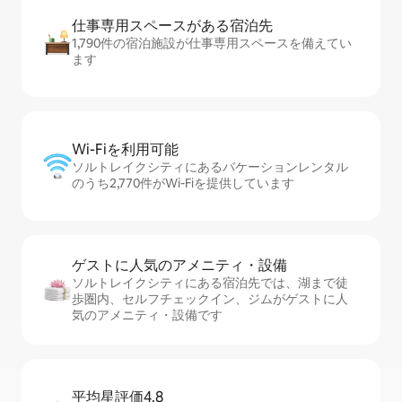
仕事専用ス⁠ペ⁠ー⁠スがあ⁠る宿⁠泊⁠先
1,790件の宿泊施設が仕事専用スペースを備えてい
ます
Wi-Fiを利⁠用⁠可⁠能
ソルトレイクシティにあるバケーションレンタル
のうち2,770件がWi-Fiを提供しています
ゲストに人⁠気⁠のア⁠メ⁠ニ⁠テ⁠ィ・設⁠備
ソルトレイクシティにある宿泊先では、湖まで徒
歩圏内、セ⁠ル⁠フチ⁠ェ⁠ッ⁠ク⁠イ⁠ン、ジムがゲストに人
気のアメニティ・設備です
平均星評価4.8