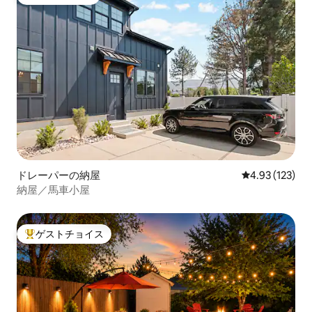
ゲストチョイス
ドレーパーの納屋
レビュー123件
4.93 (123)
納屋／馬車小屋
ゲストチョイス
大好評のゲストチョイスです。