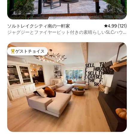
ソルトレイクシティ南の一軒家
レビュー121件
4.99 (121)
ジャグジーとファイヤーピット付きの素晴らしいSLCハウ
ス！
ゲストチョイス
大好評のゲストチョイスです。