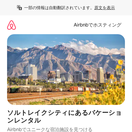
コ
一部の情報は自動翻訳されています。
原文を表示
ン
テ
ン
Airbnbでホスティング
ツ
に
ス
キ
ッ
プ
ソルトレイクシティにあるバケーショ
ンレンタル
Airbnbでユニークな宿泊施設を見つける