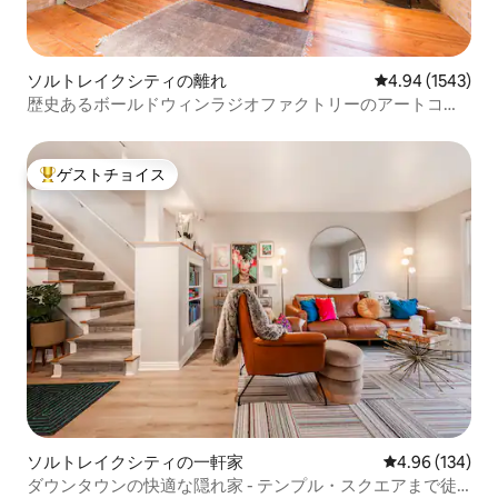
ソルトレイクシティの離れ
レビュー1543
4.94 (1543)
歴史あるボールドウィンラジオファクトリーのアートコテ
ージ
ゲストチョイス
大好評のゲストチョイスです。
ソルトレイクシティの一軒家
レビュー134件
4.96 (134)
ダウンタウンの快適な隠れ家 - テンプル・スクエアまで徒