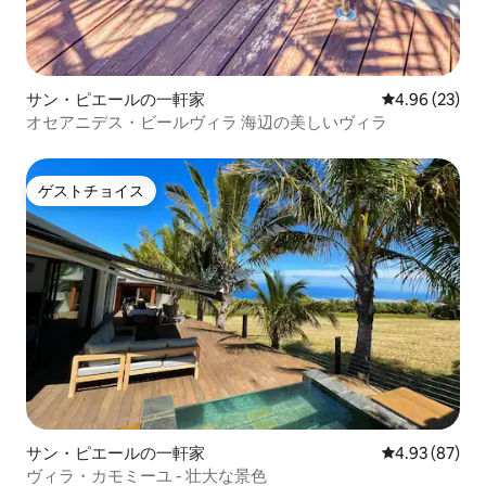
サン・ピエールの一軒家
レビュー23件
4.96 (23)
オセアニデス・ビールヴィラ 海辺の美しいヴィラ
ゲストチョイス
ゲストチョイス
サン・ピエールの一軒家
レビュー87件
4.93 (87)
ヴィラ・カモミーユ - 壮大な景色