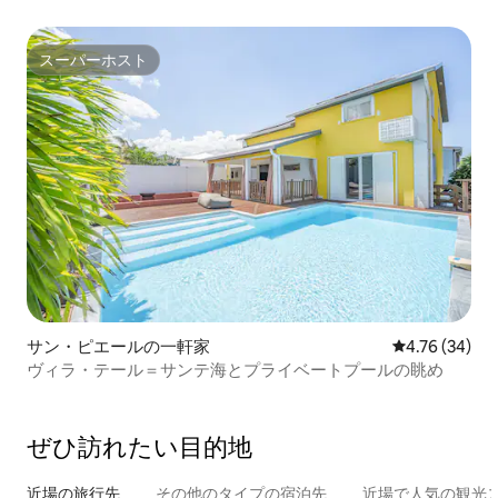
スーパーホスト
スーパーホスト
サン・ピエールの一軒家
レビュー34件
4.76 (34)
ヴィラ・テール＝サンテ海とプライベートプールの眺め
ぜひ訪⁠れ⁠た⁠い目⁠的⁠地
近場の旅行先
その他のタ⁠イ⁠プ⁠の宿⁠泊⁠先
近場で人気の観光