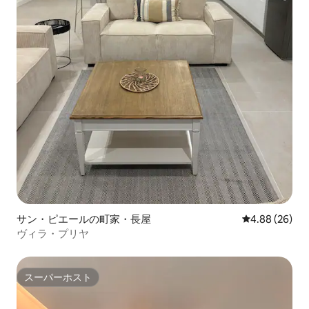
サン・ピエールの町家・長屋
レビュー26件
4.88 (26)
ヴィラ・プリヤ
スーパーホスト
スーパーホスト