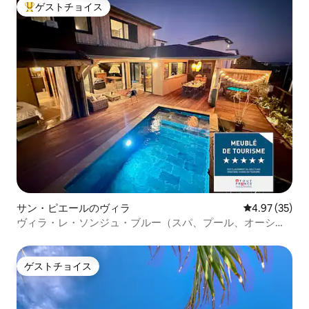
ゲストチョイス
大好評のゲストチョイスです。
サン・ピエールのヴィラ
レビュー35件
4.97 (35)
ヴィラ・レ・ソンジュ・ブルー（スパ、プール、オーシャ
ンビュー）
ゲストチョイス
ゲストチョイス