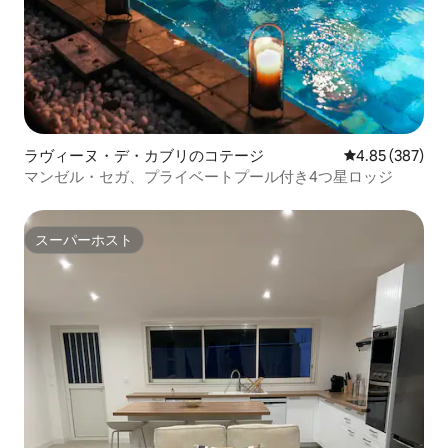
ラヴィーヌ・デ・カブリのコテージ
レビュー387件
4.85 (387)
マンゼル・セガ、プライベートプール付き4つ星ロッジ
スーパーホスト
スーパーホスト