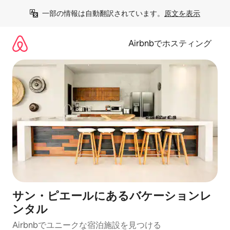
コ
一部の情報は自動翻訳されています。
原文を表示
ン
テ
ン
Airbnbでホスティング
ツ
に
ス
キ
ッ
プ
サン・ピエールにあるバケーションレ
ンタル
Airbnbでユニークな宿泊施設を見つける