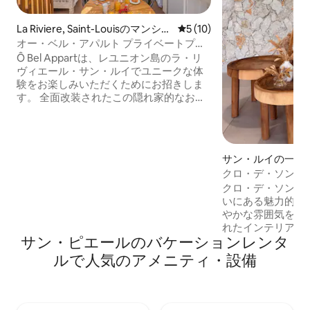
La Riviere, Saint-Louisのマンショ
レビュー10件、5つ星中5つ
5 (10)
ン・アパート
オー・ベル・アパルト プライベートプー
ル付き ラ・リヴィエール・サン・ルイ
Ô Bel Appartは、レユニオン島のラ・リ
ヴィエール・サン・ルイでユニークな体
験をお楽しみいただくためにお招きしま
す。 全面改装されたこの隠れ家的なお部
屋には、冬季は温水のリラクゼーション
プール、熱帯植物、リラクゼーション専
用の屋外スペースがあります。 このアパ
ートメントは、美しいエアコン付きのダ
サン・ルイの一軒
ブルルームとオフィス/ドレッシングルー
クロ・デ・ソンジ
ムがあるので、1人または1組のカップル
クロ・デ・ソンジ
に最適です。 2つ目の寝室には3人目のゲ
いにある魅力的な
ストが滞在できます。 3歳未満のお子様は
やかな雰囲気を提
無料です（予約時にご明記ください）。
れたインテリアは
サン・ピエールのバケーションレンタ
さとクレオール文
させ、他では味わ
ルで人気のアメニティ・設備
をお届けします。
ーデン、リラック
とした空間が、プ
がらリフレッシュ