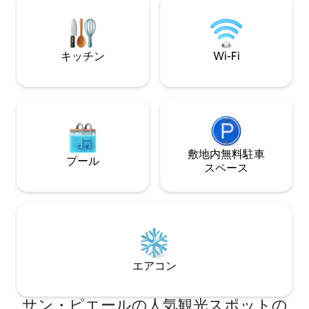
を作り出します。
ー、日常からの脱
に考え抜かれた、
ある空間です。
キッチン
Wi-Fi
敷地内無料駐⁠車
プール
ス⁠ペ⁠ー⁠ス
エアコン
サン・ピエールの人気観光スポットの