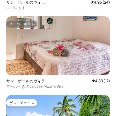
サン・ポールのヴィラ
レビュー24件
4.96 (24)
エグレット
スーパーホスト
スーパーホスト
サン・ポールのヴィラ
レビュー12件
4.83 (12)
プール付きのLa case Moana Villa
ゲストチョイス
ゲストチョイス