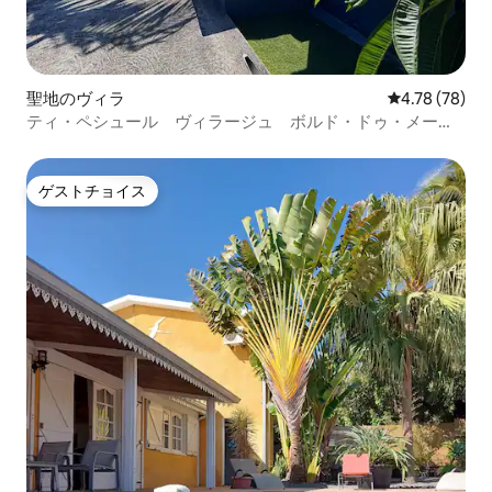
聖地のヴィラ
レビュー78件
4.78 (78)
ティ・ペシュール ヴィラージュ ボルド・ドゥ・メー
ル by ティ・ペシュール
ゲストチョイス
ゲストチョイス