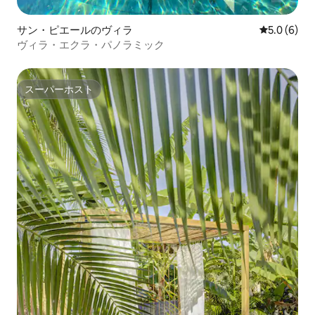
サン・ピエールのヴィラ
レビュー6
5.0 (6)
ヴィラ・エクラ・パノラミック
スーパーホスト
スーパーホスト