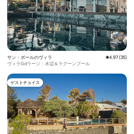
サン・ポールのヴィラ
レビュー35件
4.97 (35)
ヴィラGdラージ：水辺＆ラグーンプール
ゲストチョイス
ゲストチョイス