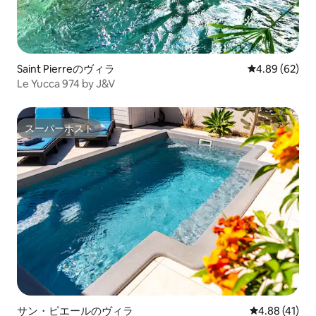
Saint Pierreのヴィラ
レビュー62件
4.89 (62)
Le Yucca 974 by J&V
スーパーホスト
スーパーホスト
サン・ピエールのヴィラ
レビュー41件
4.88 (41)