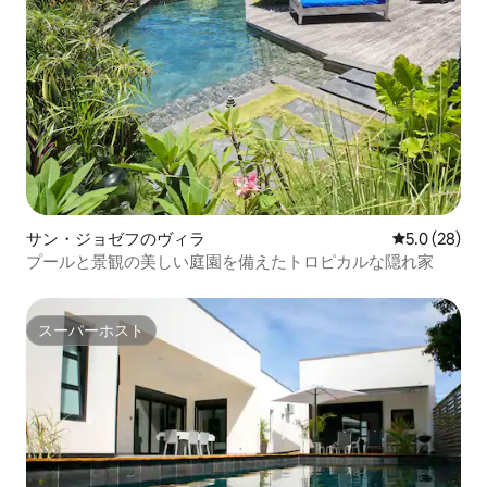
サン・ジョゼフのヴィラ
レビュー28
5.0 (28)
プールと景観の美しい庭園を備えたトロピカルな隠れ家
スーパーホスト
スーパーホスト