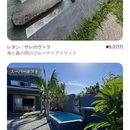
レタン・サレのヴィラ
レビュー17
5.0 (17)
海と森の間のブルーナイアドヴィラ
スーパーホスト
スーパーホスト