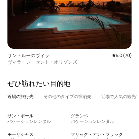
サン・ルーのヴィラ
レビュー70
5.0 (70)
ヴィラ・レ・セント・オリゾンズ
ぜひ訪⁠れ⁠た⁠い目⁠的⁠地
近場の旅行先
その他のタ⁠イ⁠プ⁠の宿⁠泊⁠先
近場で人気の観光
サン・ポール
グランベ
バケーションレンタル
バケーションレンタル
モーリシャス
フリック・アン・フラック