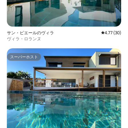
サン・ピエールのヴィラ
レビュー30件
4.77 (30)
ヴィラ・ロランヌ
スーパーホスト
スーパーホスト