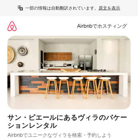
コ
一部の情報は自動翻訳されています。
原文を表示
ン
テ
ン
Airbnbでホスティング
ツ
に
ス
キ
ッ
プ
サン・ピエールにあるヴィラのバケー
ションレンタル
Airbnbでユニークなヴィラを検索・予約しよう