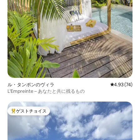
ル・タンポンのヴィラ
レビュー74件
4.93 (74)
L'Empreinte – あなたと共に残るもの
ゲストチョイス
大好評のゲストチョイスです。