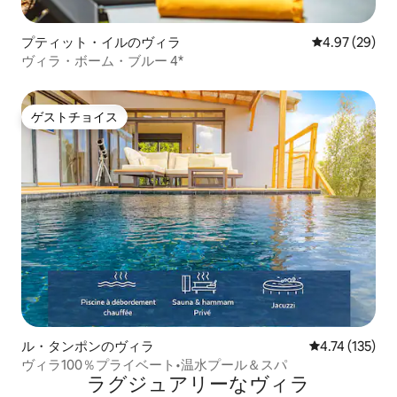
プティット・イルのヴィラ
レビュー29件
4.97 (29)
ヴィラ・ボーム・ブルー 4*
ゲストチョイス
ゲストチョイス
ル・タンポンのヴィラ
レビュー135
4.74 (135)
ヴィラ100％プライベート•温水プール＆スパ
ラグジュアリーなヴィラ