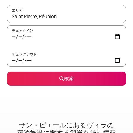
エリア
検索結果が表示されたら、上下の矢印キーを使って移動するか、
チェックイン
チェックアウト
検索
サン・ピエールに⁠あ⁠るヴ⁠ィ⁠ラ⁠の
宿⁠泊⁠施⁠設⁠に関⁠す⁠る簡⁠単⁠な統⁠計⁠情⁠報