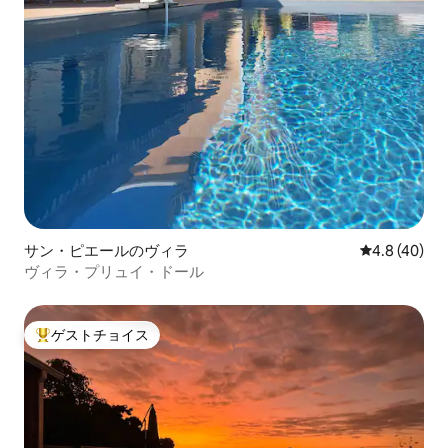
サン・ピエールのヴィラ
レビュー40
4.8 (40)
ヴィラ・プリュイ・ドール
ゲストチョイス
大好評のゲストチョイスです。