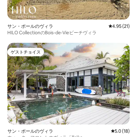
サン・ポールのヴィラ
レビュー21件
4.95 (21)
HILO CollectionのBois-de-Vieビーチヴィラ
ゲストチョイス
ゲストチョイス
サン・ポールのヴィラ
レビュー18
5.0 (18)