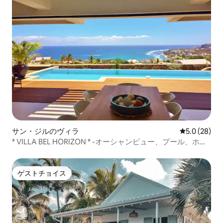
サン・ジルのヴィラ
レビュー28
5.0 (28)
* VILLA BEL HORIZON * -オーシャンビュー、プール、ホッ
トタブ
ゲストチョイス
ゲストチョイス