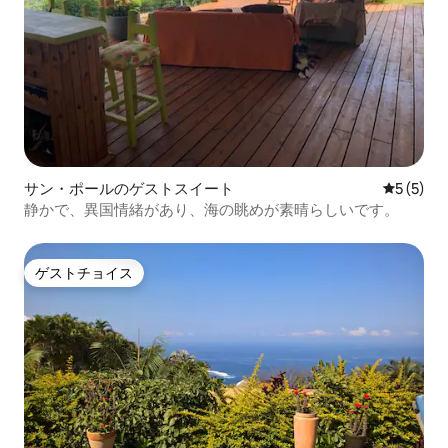
サン・ポールのゲストスイート
レビュー
5 (5)
静かで、異国情緒があり、海の眺めが素晴らしいです。
ゲストチョイス
ゲストチョイス