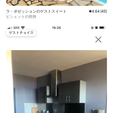
ラ・ポゼッションのゲストスイート
レビュー45件
4.64 (45)
ピシェットの所持
ゲストチョイス
ゲストチョイス