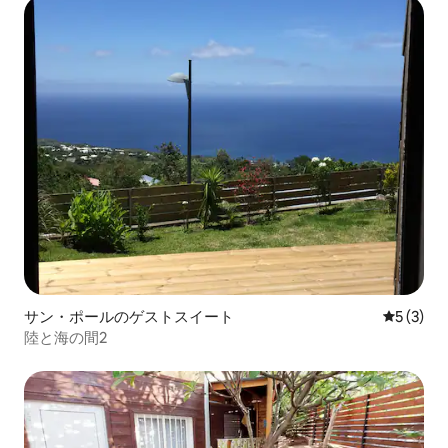
サン・ポールのゲストスイート
レビュー
5 (3)
陸と海の間2