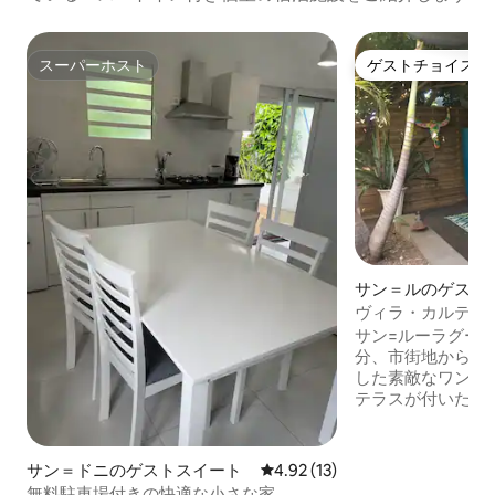
スーパーホスト
ゲストチョイス
スーパーホスト
ゲストチョイス
サン＝ルのゲスト
ヴィラ・カルティ
立したワンルーム
サン=ルーラグー
分、市街地から1 
した素敵なワンル
テラスが付いた小
帯庭園。 サン=ル
日当たりの良い町
のに理想的な出発点です。 
サン＝ドニのゲストスイート
レビュー13件、5つ星中4.92
4.92 (13)
たはその周辺では
無料駐車場付きの快適な小さな家