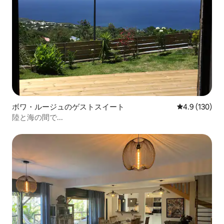
ボワ・ルージュのゲストスイート
レビュー130
4.9 (130)
陸と海の間で...