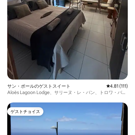
サン・ポールのゲストスイート
レビュー111
4.81 (111)
Aloès Lagoon Lodge、サリーヌ・レ・バン、トロワ・バッ
サン、サーフィン
ゲストチョイス
ゲストチョイス