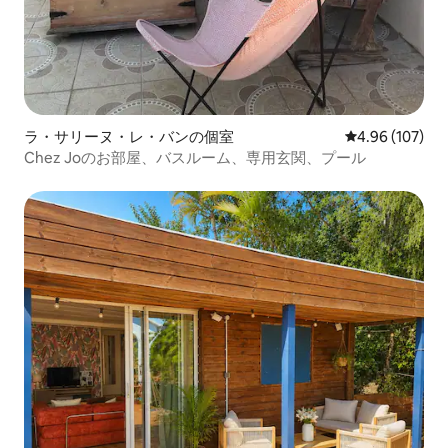
ラ・サリーヌ・レ・バンの個室
レビュー107件
4.96 (107)
Chez Joのお部屋、バスルーム、専用玄関、プール