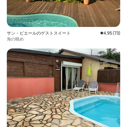
サン・ピエールのゲストスイート
レビュー73件
4.95 (73)
海の眺め