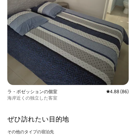
ラ・ポゼッションの個室
レビュー86件
4.88 (86)
海岸近くの独立した客室
ぜひ訪⁠れ⁠た⁠い目⁠的⁠地
その他のタ⁠イ⁠プ⁠の宿⁠泊⁠先