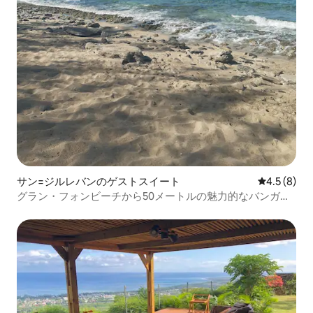
サン=ジルレバンのゲストスイート
レビュー8
4.5 (8)
グラン・フォンビーチから50メートルの魅力的なバンガロ
ー