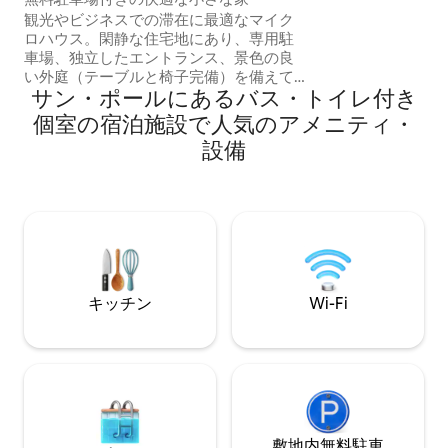
グ、パラグライデ
観光やビジネスでの滞在に最適なマイク
ど、あらゆる種類
ロハウス。閑静な住宅地にあり、専用駐
しむことができま
車場、独立したエントランス、景色の良
息、地元の穏やか
い外庭（テーブルと椅子完備）を備えて
できます。
サン・ポールにあるバス・トイレ付き
います。 市内中心部から車で10分 設備：
ダブルベッド付きの寝室、ダイニングエ
個室の宿泊施設で人気のアメニティ・
リア、キッチン、リビングルーム、Wi-Fi
設備
ソファベッド 子供連れのカップルに最
適 12歳以上のお子様は1日10ユーロの追
加料金 ベビーベッドをご用意しておりま
す。 キッチンには調理器具がすべて揃っ
ています。エアコン リネンとタオルが用
意されています
キッチン
Wi-Fi
敷地内無料駐⁠車