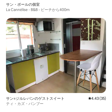
サン・ポールの個室
La Cannélise - B&B - ビーチから400m
サン=ジルレバンのゲストスイート
レビュー35件
4.43 (35)
ティ・カズ・バンブー