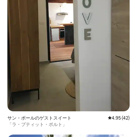
サン・ポールのゲストスイート
レビュー42件
4.95 (42)
「ラ・プティット・ポルト」