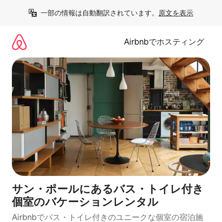
コ
一部の情報は自動翻訳されています。
原文を表示
ン
テ
ン
Airbnbでホスティング
ツ
に
ス
キ
ッ
プ
サン・ポールにあるバス・トイレ付き
個室のバケーションレンタル
Airbnbでバス・トイレ付きのユニークな個室の宿泊施