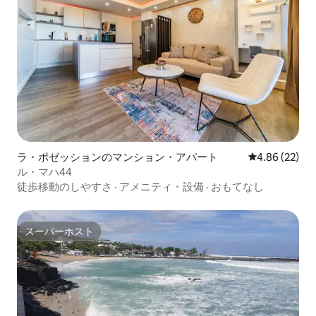
ラ・ポゼッションのマンション・アパート
レビュー22件
4.86 (22)
ル・マハ44
徒歩移動のしやすさ
·
アメニティ・設備
·
おもてなし
スーパーホスト
スーパーホスト