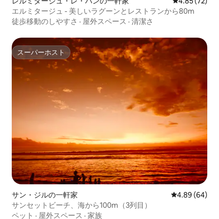
レルミタージュ・レ・バンの一軒家
レビュー72件
4.85 (72)
エルミタージュ - 美しいラグーンとレストランから80m
徒歩移動のしやすさ
·
屋外スペース
·
清潔さ
スーパーホスト
スーパーホスト
サン・ジルの一軒家
レビュー64件
4.89 (64)
サンセットビーチ、海から100m（3列目）
ペット
·
屋外スペース
·
家族