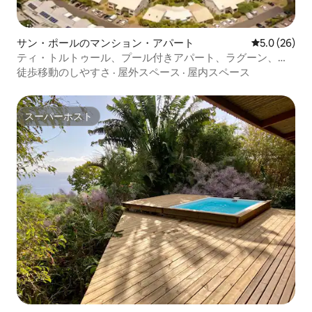
サン・ポールのマンション・アパート
レビュー26
5.0 (26)
ティ・トルトゥール、プール付きアパート、ラグーン、ノ
ーティクラブ近く
徒歩移動のしやすさ
·
屋外スペース
·
屋内スペース
スーパーホスト
スーパーホスト