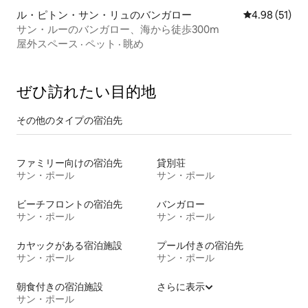
ル・ピトン・サン・リュのバンガロー
レビュー51件
4.98 (51)
サン・ルーのバンガロー、海から徒歩300m
屋外スペース
·
ペット
·
眺め
ぜひ訪⁠れ⁠た⁠い目⁠的⁠地
その他のタ⁠イ⁠プ⁠の宿⁠泊⁠先
ファミリー向けの宿泊先
貸別荘
サン・ポール
サン・ポール
ビーチフロントの宿泊先
バンガロー
サン・ポール
サン・ポール
カヤックがある宿泊施設
プール付きの宿泊先
サン・ポール
サン・ポール
朝食付きの宿泊施設
さらに表示
サン・ポール