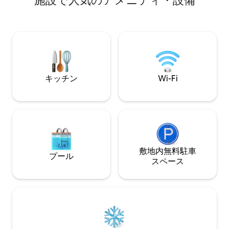
施設で人気のアメニティ・設備
辺での滞在に最適
ルームにはウォークインシャワーが備わ
駐車場があります
っています。 バルコニーで食事を楽しめ
ます。ぜひお楽し
ます。専用駐車場付き。 ショップ、レス
トラン、バーがすぐそばにあります。 太
陽、リラクゼーション、楽しさ、自由...
サン＝ジルへようこそ！
キッチン
Wi-Fi
敷地内無料駐⁠車
プール
ス⁠ペ⁠ー⁠ス