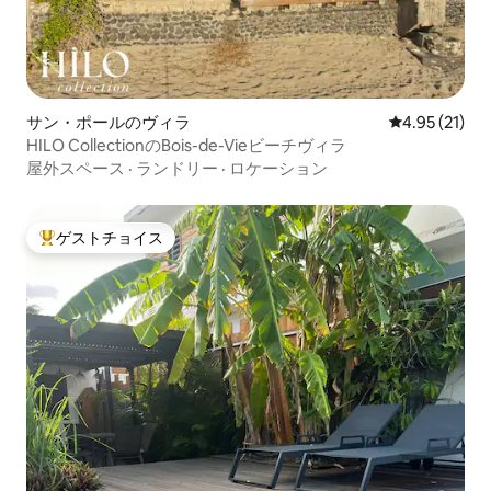
サン・ポールのヴィラ
レビュー21件
4.95 (21)
HILO CollectionのBois-de-Vieビーチヴィラ
屋外スペース
·
ランドリー
·
ロケーション
ゲストチョイス
大好評のゲストチョイスです。