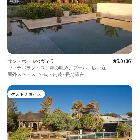
サン・ポールのヴィラ
レビュー36
5.0 (36)
ヴィラパラダイス、海の眺め、プール、広い庭
屋外スペース
·
外観・内装
·
長期滞在
ゲストチョイス
ゲストチョイス