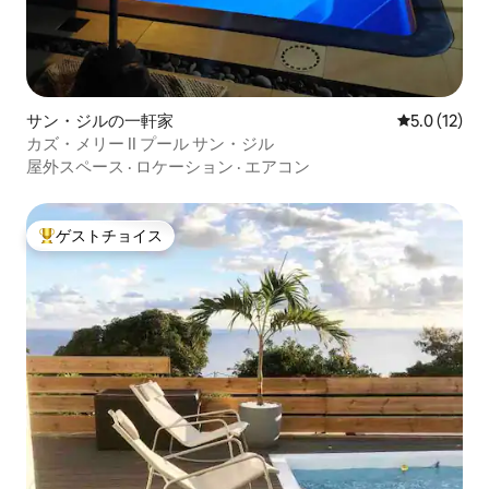
サン・ジルの一軒家
レビュー12
5.0 (12)
カズ・メリー II プール サン・ジル
屋外スペース
·
ロケーション
·
エアコン
ゲストチョイス
大好評のゲストチョイスです。