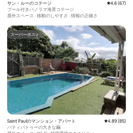
サン・ルーのコテージ
レビュー67
4.6 (67)
プール付きパノラマ海景コテージ
屋外スペース
·
移動のしやすさ
·
情報の正確さ
スーパーホスト
スーパーホスト
Saint Paulのマンション・アパート
レビュー85件
4.89 (85)
パティパトゥーの大きな繭