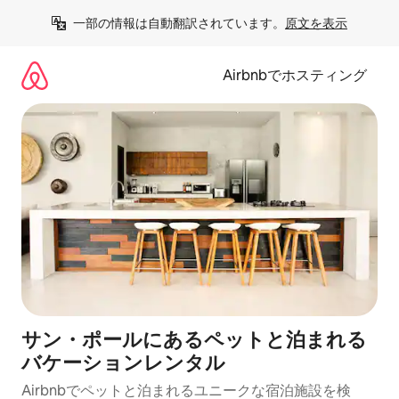
コ
一部の情報は自動翻訳されています。
原文を表示
ン
テ
ン
Airbnbでホスティング
ツ
に
ス
キ
ッ
プ
サン・ポールにあるペットと泊まれる
バケーションレンタル
Airbnbでペットと泊まれるユニークな宿泊施設を検