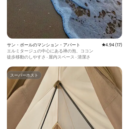
サン・ポールのマンション・アパート
レビュー17件
4.94 (17)
エルミタージュの中心にある禅の泡、ココン
徒歩移動のしやすさ
·
屋内スペース
·
清潔さ
スーパーホスト
スーパーホスト