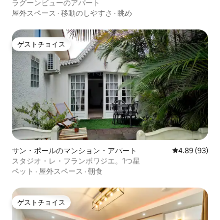
ラグーンビューのアパート
屋外スペース
·
移動のしやすさ
·
眺め
ゲストチョイス
ゲストチョイス
サン・ポールのマンション・アパート
レビュー93件
4.89 (93)
スタジオ・レ・フランボワジエ。1つ星
ペット
·
屋外スペース
·
朝食
ゲストチョイス
ゲストチョイス