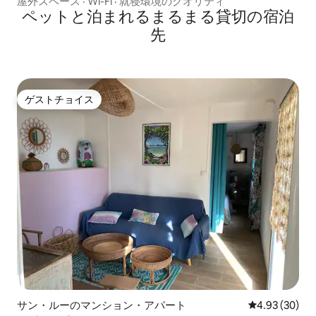
屋外スペース
·
Wi-Fi
·
就寝環境のクオリティ
ペットと泊まれるまるまる貸切の宿泊
先
ゲストチョイス
ゲストチョイス
サン・ルーのマンション・アパート
レビュー30件
4.93 (30)