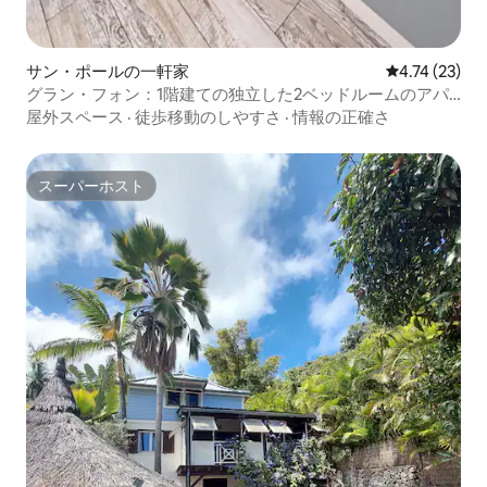
サン・ポールの一軒家
レビュー23件
4.74 (23)
グラン・フォン：1階建ての独立した2ベッドルームのアパ
ートメント
屋外スペース
·
徒歩移動のしやすさ
·
情報の正確さ
スーパーホスト
スーパーホスト