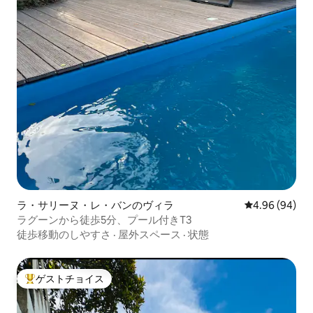
ラ・サリーヌ・レ・バンのヴィラ
レビュー94件
4.96 (94)
ラグーンから徒歩5分、プール付きT3
徒歩移動のしやすさ
·
屋外スペース
·
状態
ゲストチョイス
大好評のゲストチョイスです。