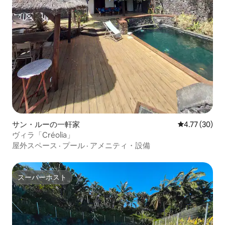
サン・ルーの一軒家
レビュー30件
4.77 (30)
ヴィラ「Créolia」
屋外スペース
·
プール
·
アメニティ・設備
スーパーホスト
スーパーホスト