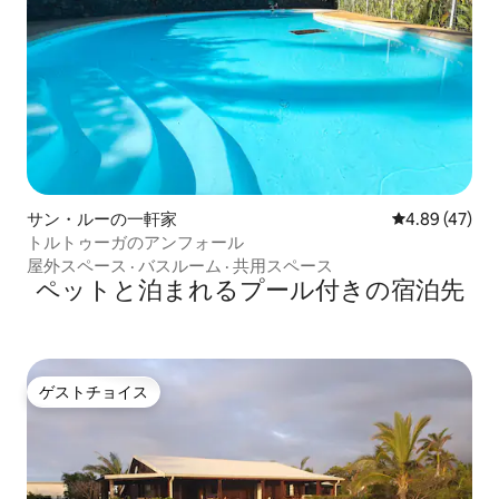
サン・ルーの一軒家
レビュー47件
4.89 (47)
トルトゥーガのアンフォール
屋外スペース
·
バスルーム
·
共用スペース
ペットと泊まれるプール付きの宿泊先
ゲストチョイス
ゲストチョイス