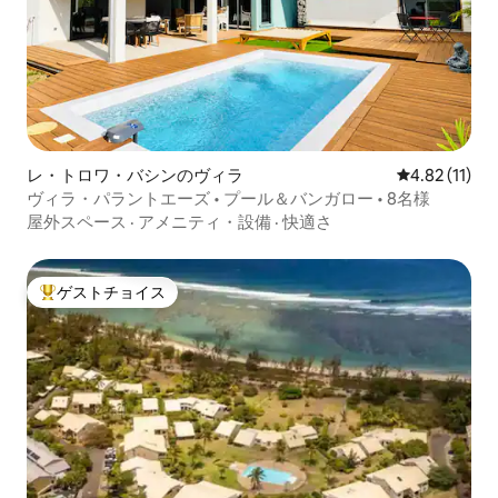
レ・トロワ・バシンのヴィラ
レビュー11件
4.82 (11)
ヴィラ・パラントエーズ • プール＆バンガロー • 8名様
屋外スペース
·
アメニティ・設備
·
快適さ
ゲストチョイス
大好評のゲストチョイスです。