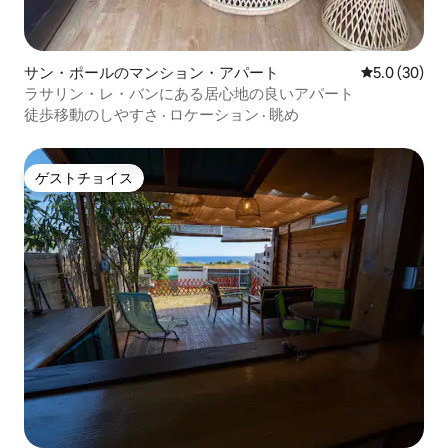
サン・ポールのマンション・アパート
レビュー30
5.0 (30)
ラサリン・レ・バンにある居心地の良いアパート
徒歩移動のしやすさ
·
ロケーション
·
眺め
ゲストチョイス
ゲストチョイス