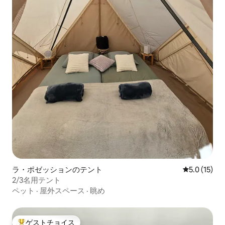
ラ・ポゼッションのテント
レビュー15
5.0 (15)
2/3名用テント
ペット
·
屋外スペース
·
眺め
ゲストチョイス