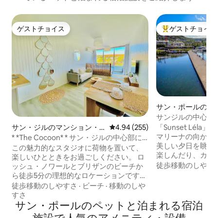
ゲストチョイス
ゲストチョイス
ゲストチョイス
大好評のゲストチ
サン・ポールのマ
パート
サンジルの中心部
海が見えます
「Sunset Lél
サン・ジルのマンション・
レビュー255件、5つ星中4.94
4.94 (255)
マリーナの向かい
アパート
* *The Cocoon* * サン・ジルの中心部に
美しい夕日を眺め
ある大きなスタジオ
この魅力的なスタジオに荷物を置いて、
楽しんだり、カッ
楽しいひとときをお過ごしください。 ロ
河沿いを散歩した
徒歩移動のしやす
ッシュ・ノワールとブリザンのビーチか
ット・レラはあな
ら徒歩5分の理想的なロケーションです。
ーチ、レストラン
設備の整ったオープンキッチン、テレビ
徒歩移動のしやすさ
·
ビーチ
·
移動のしや
ースポーツがすぐ
付きの居心地の良いリビングルーム、リ
すさ
ピカルな雰囲気、
ネン付きの快適な寝室（ベッド140x190）
サン・ポールのペットと泊まれる宿泊
ア、そしてリラッ
をご利用いただけます。 広々としたバス