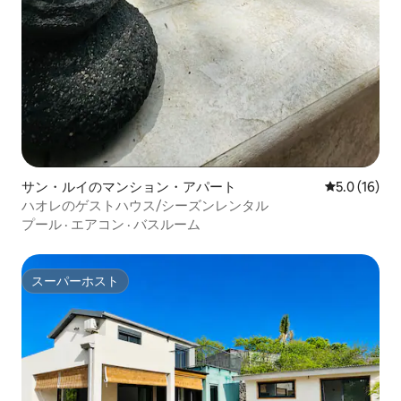
サン・ルイのマンション・アパート
レビュー16
5.0 (16)
ハオレのゲストハウス/シーズンレンタル
プール
·
エアコン
·
バスルーム
スーパーホスト
スーパーホスト