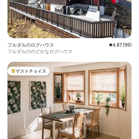
フルダルのログハウス
レビュー99件
4.87 (99)
フルダルののどかなログハウス
ゲストチョイス
大好評のゲストチョイスです。