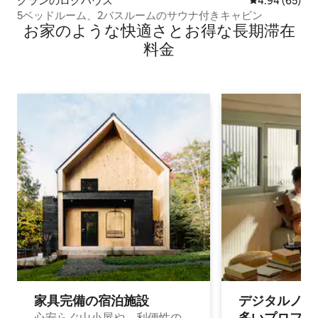
グランのログハウス
レビュー65件
4.94 (65)
5ベッドルーム、2バスルームのサウナ付きキャビン
お家のような快⁠適⁠さ⁠とお⁠得⁠な長⁠期⁠滞⁠在
料⁠金
家具完備の宿⁠泊⁠施⁠設
デジタルノマド
多⁠いプ⁠ロ⁠フ⁠ェ⁠
心安らぐ山小屋や、利便性の