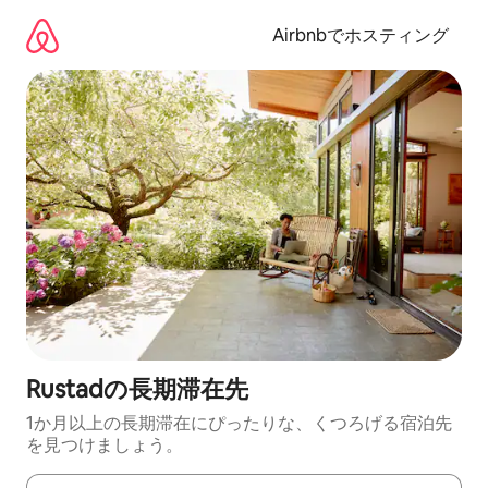
コ
ン
Airbnbでホスティング
テ
ン
ツ
に
ス
キ
ッ
プ
Rustadの長期滞在先
1か月以上の長期滞在にぴったりな、くつろげる宿泊先
を見つけましょう。