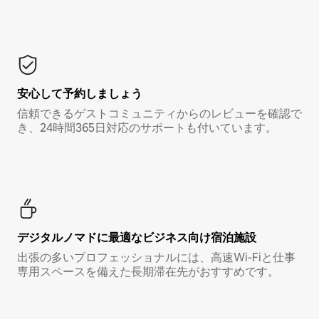
安心して予約しましょう
信頼できるゲストコミュニティからのレビューを確認で
き、24時間365日対応のサポートも付いています。
デジタルノマド⁠に最⁠適⁠なビ⁠ジ⁠ネ⁠ス⁠向⁠け宿⁠泊⁠施⁠設
出張の多いプロフェッショナルには、高速Wi-Fiと仕事
専用スペースを備えた長期滞在先がおすすめです。