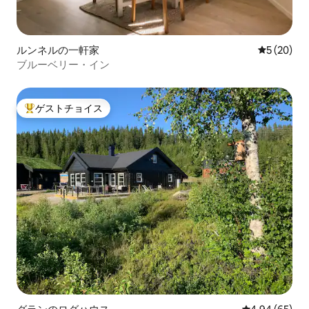
ルンネルの一軒家
レビュー2
5 (20)
ブルーベリー・イン
ゲストチョイス
大好評のゲストチョイスです。