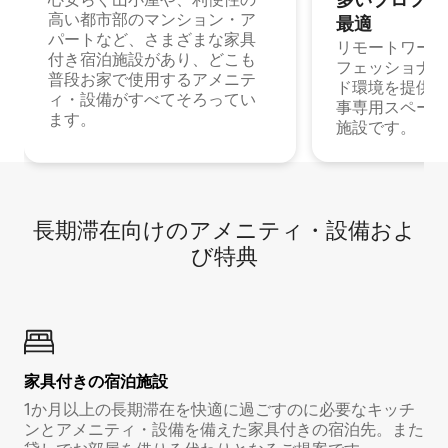
高い都市部のマンション・ア
最⁠適
パートなど、さまざまな家具
リモートワーク
付き宿泊施設があり、どこも
フェッショナル
普段お家で使用するアメニテ
ド環境を提供する
ィ・設備がすべてそろってい
事専用スペース
ます。
施設です。
長期滞在向け⁠のア⁠メ⁠ニ⁠テ⁠ィ⁠・設⁠備⁠およ
び特⁠典
家具付き⁠の宿⁠泊⁠施⁠設
1か月以上の長期滞在を快適に過ごすのに必要なキッチ
ンとアメニティ・設備を備えた家具付きの宿泊先。また