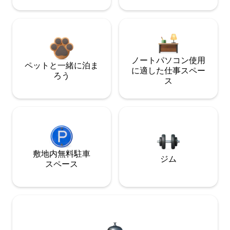
ノートパソコン使用
ペットと一緒に泊ま
に適した仕事スペー
ろう
ス
敷地内無料駐⁠車
ジム
ス⁠ペ⁠ー⁠ス