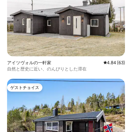
アイツヴォルの一軒家
レビュー63件
4.84 (63)
自然と歴史に近い、のんびりとした滞在
ゲストチョイス
ゲストチョイス