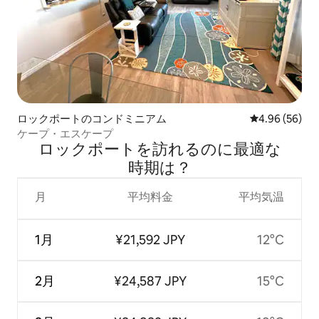
ロックポートのコンドミニアム
レビュー56件
4.96 (56)
ケープ・エスケープ
ロックポートを訪⁠れ⁠るの⁠に最⁠適⁠な
時⁠期⁠は⁠？
月
平均料金
平均気温
1月
¥21,592 JPY
12°C
2月
¥24,587 JPY
15°C