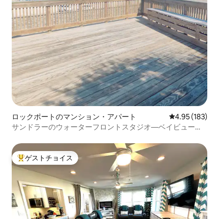
ロックポートのマンション・アパート
レビュー183件
4.95 (183)
サンドラーのウォーターフロントスタジオ—ベイビューと
プール！
ゲストチョイス
大好評のゲストチョイスです。