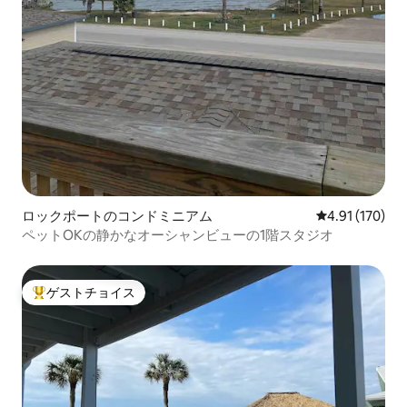
ロックポートのコンドミニアム
レビュー170件
4.91 (170)
ペットOKの静かなオーシャンビューの1階スタジオ
ゲストチョイス
大好評のゲストチョイスです。