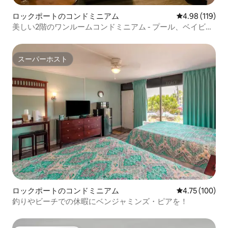
ロックポートのコンドミニアム
レビュー119件
4.98 (119)
美しい2階のワンルームコンドミニアム - プール、ベイビュ
ー！
スーパーホスト
スーパーホスト
ロックポートのコンドミニアム
レビュー100件
4.75 (100)
釣りやビーチでの休暇にベンジャミンズ・ピアを！