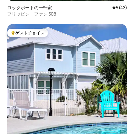
ロックポートの一軒家
レビュー4
5 (43)
フリッピン・ファン 508
ゲストチョイス
大好評のゲストチョイスです。