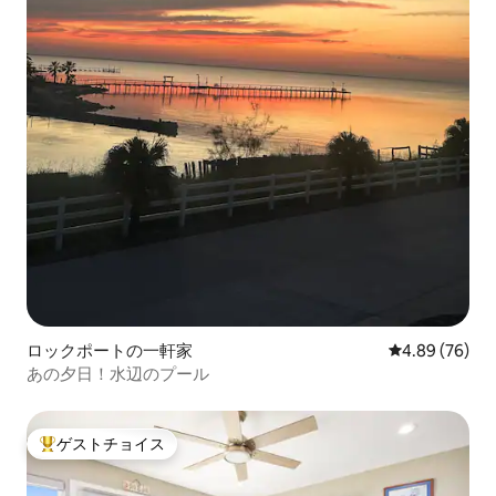
ロックポートの一軒家
レビュー76件
4.89 (76)
あの夕日！水辺のプール
ゲストチョイス
大好評のゲストチョイスです。