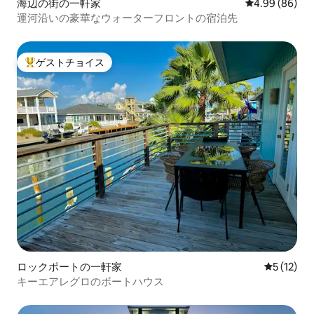
海辺の街の一軒家
レビュー86件
4.99 (86)
運河沿いの豪華なウォーターフロントの宿泊先
ゲストチョイス
大好評のゲストチョイスです。
ロックポートの一軒家
レビュー1
5 (12)
キーエアレグロのボートハウス