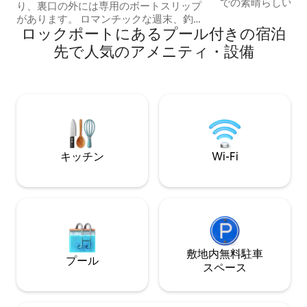
での素晴らしい滞
り、裏口の外には専用のボートスリップ
ありません。私た
があります。 ロマンチックな週末、釣
しく、素晴らしい
ロックポートにあるプール付きの宿泊
り、家族旅行に必要なものがすべて揃っ
力を入れています。 この2ベッドルー
ています。 水辺の景色を楽しむ日の出、
先で人気のアメニティ・設備
1バスルームの海
テレビ3台、コミュニティプール2つ、ま
の装飾がお気に入
たは日陰のデッキでの午後のドリンクを
う。 キッチンには設備が完備されてお
お楽しみください。 1階：キッチン、ダイ
り、リネンもすべ
ニング、リビング、ランドリー、1/2バス
わずか数歩先には
ルーム、（折りたたみソファ） 2階：寝室
ーチエントリープ
2室、フルトイレ2室。 ボートをお持ちの
地内にバスルーム
場合は、詳細についてメッセージをお送
まで車で5分、RKP
りください。 4戸先にも2つ目のコンドミ
キッチン
Wi-Fi
す。
ニアムがあります。人数が多い場合はお
問い合わせください。
敷地内無料駐⁠車
プール
ス⁠ペ⁠ー⁠ス