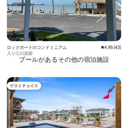
ロックポートのコンドミニアム
レビュー43件
4.95 (43)
入り江の楽園
プールがあるその他の宿泊施設
ゲストチョイス
ゲストチョイス