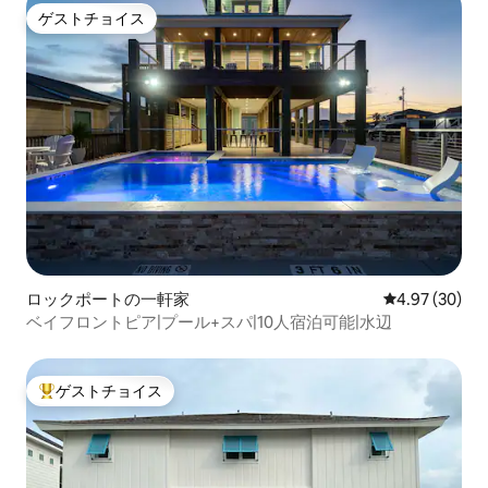
ゲストチョイス
ゲストチョイス
ロックポートの一軒家
レビュー30件
4.97 (30)
ベイフロントピア|プール+スパ|10人宿泊可能|水辺
ゲストチョイス
大好評のゲストチョイスです。