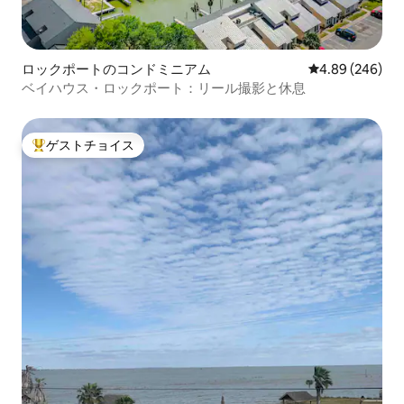
ロックポートのコンドミニアム
レビュー246件
4.89 (246)
ベイハウス・ロックポート：リール撮影と休息
ゲストチョイス
大好評のゲストチョイスです。