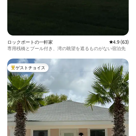
ロックポートの一軒家
レビュー63
4.9 (63)
専用桟橋とプール付き、湾の眺望を遮るものがない宿泊先
ゲストチョイス
大好評のゲストチョイスです。