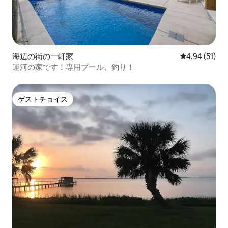
海辺の街の一軒家
レビュー51件
4.94 (51)
運河の家です！専用プール、釣り！
ゲストチョイス
ゲストチョイス