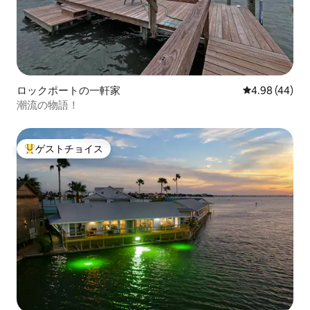
ロックポートの一軒家
レビュー44件
4.98 (44)
潮流の物語！
ゲストチョイス
大好評のゲストチョイスです。