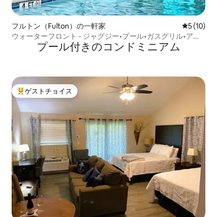
フルトン（Fulton）の一軒家
レビュー1
5 (10)
ウォーターフロント - ジャグジー•プール•ガスグリル•アー
プール付きのコンドミニアム
ケード
ゲストチョイス
大好評のゲストチョイスです。