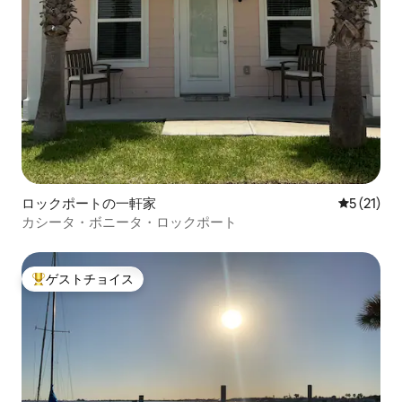
ロックポートの一軒家
レビュー2
5 (21)
カシータ・ボニータ・ロックポート
ゲストチョイス
大好評のゲストチョイスです。