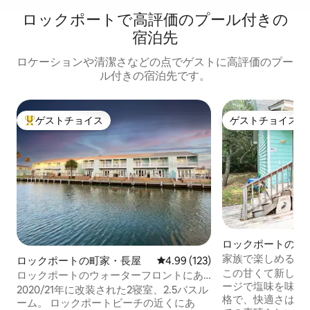
ロックポートで高評価のプール付きの
宿泊先
ロケーションや清潔さなどの点でゲストに高評価のプー
ル付きの宿泊先です。
ゲストチョイス
ゲストチョイス
大好評のゲストチョイスです。
ゲストチョイス
ロックポートのコ
家族で楽しめる完
ロックポートの町家・長屋
レビュー123件、5つ星中4.99
4.99 (123)
キングサイズベッド
この甘くて新しく
ロックポートのウォーターフロントにあ
ージで塩味を味わっ
る絶景マンション（ボートスリップ付
2020/21年に改装された2寝室、2.5バスル
格で、快適さは抜群です。 
き）
ーム。 ロックポートビーチの近くにあ