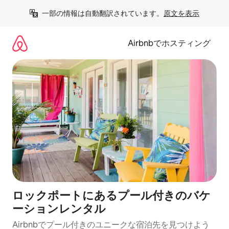
コ
一部の情報は自動翻訳されています。
原文を表示
ン
テ
ン
Airbnbでホスティング
ツ
に
ス
キ
ッ
プ
ロックポートにあるプール付きのバケ
ーションレンタル
Airbnbでプール付きのユニークな宿泊先を見つけよう