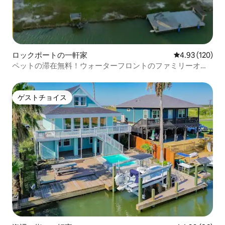
ロックポートの一軒家
レビュー120件
4.93 (120)
ペットの滞在無料！ウォーターフロントのファミリーオア
シス！
ゲストチョイス
ゲストチョイス