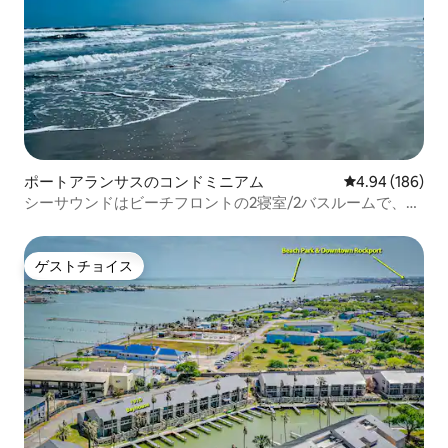
ポートアランサスのコンドミニアム
レビュー186件
4.94 (186)
シーサウンドはビーチフロントの2寝室/2バスルームで、2
つの巨大プールがあります
ゲストチョイス
ゲストチョイス