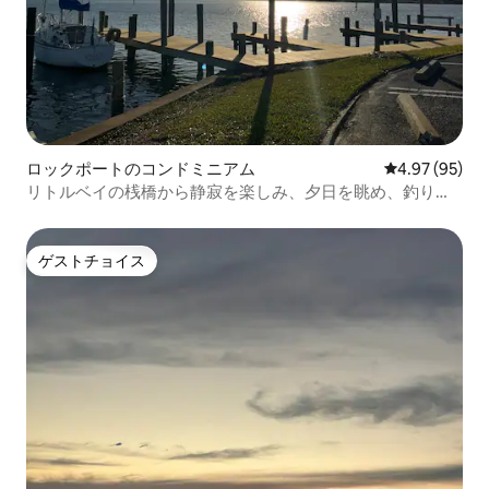
ロックポートのコンドミニアム
レビュー95件
4.97 (95)
リトルベイの桟橋から静寂を楽しみ、夕日を眺め、釣りを
しよう
ゲストチョイス
ゲストチョイス