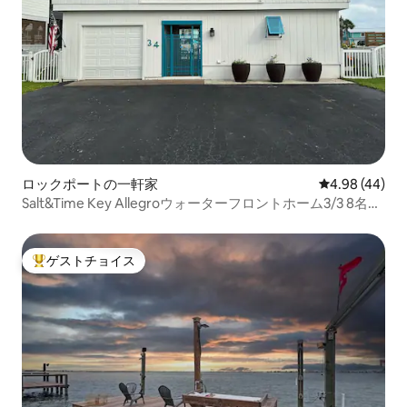
ロックポートの一軒家
レビュー44件
4.98 (44)
Salt&Time Key Allegroウォーターフロントホーム3/3 8名様
用
ゲストチョイス
大好評のゲストチョイスです。