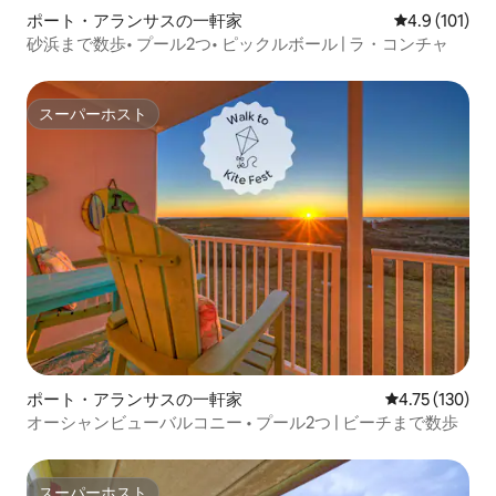
ポート・アランサスの一軒家
レビュー101
4.9 (101)
砂浜まで数歩• プール2つ• ピックルボール | ラ・コンチャ
スーパーホスト
スーパーホスト
ポート・アランサスの一軒家
レビュー130件
4.75 (130)
オーシャンビューバルコニー • プール2つ | ビーチまで数歩
スーパーホスト