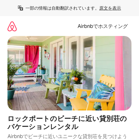
コ
一部の情報は自動翻訳されています。
原文を表示
ン
テ
ン
Airbnbでホスティング
ツ
に
ス
キ
ッ
プ
ロックポートのビーチに近い貸別荘の
バケーションレンタル
Airbnbでビーチに近いユニークな貸別荘を見つけよう