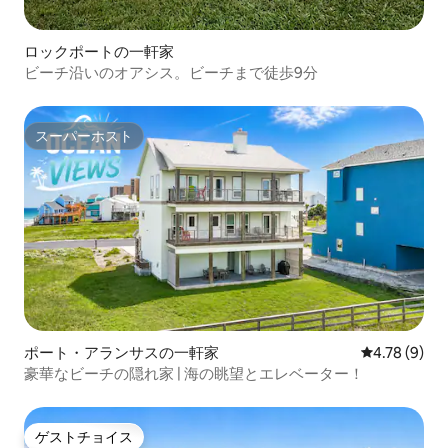
ロックポートの一軒家
ビーチ沿いのオアシス。ビーチまで徒歩9分
スーパーホスト
スーパーホスト
ポート・アランサスの一軒家
レビュー9件
4.78 (9)
豪華なビーチの隠れ家 | 海の眺望とエレベーター！
ゲストチョイス
ゲストチョイス