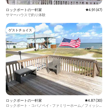
ロックポートの一軒家
レビュー47件
4.91 (47)
サマーハウスで釣り体験
ゲストチョイス
ゲストチョイス
ロックポートの一軒家
レビュー30件
4.87 (30)
ロックポート・コパノベイ - ファミリーホーム／フィッシ