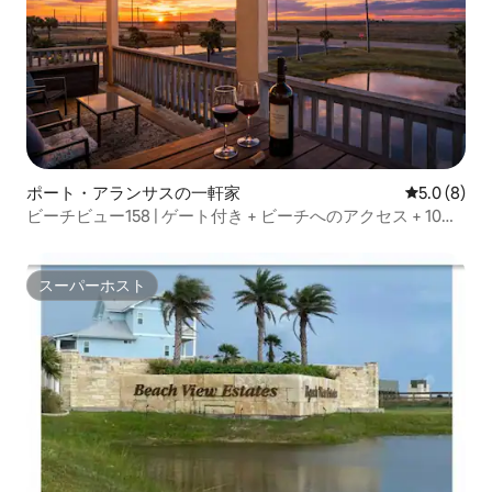
ポート・アランサスの一軒家
レビュー8
5.0 (8)
ビーチビュー158 | ゲート付き + ビーチへのアクセス + 10名
様宿泊可能
スーパーホスト
スーパーホスト