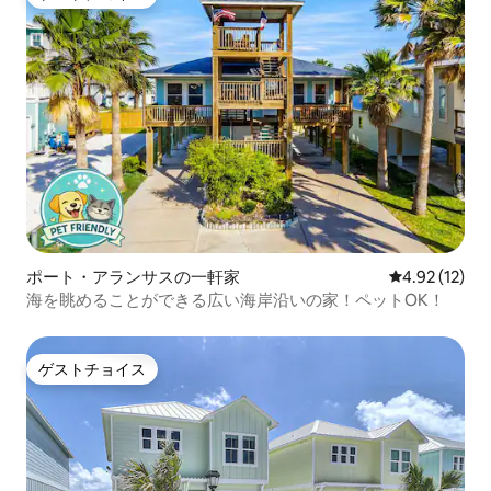
ゲストチョイス
ポート・アランサスの一軒家
レビュー12件
4.92 (12)
海を眺めることができる広い海岸沿いの家！ペットOK！
ゲストチョイス
ゲストチョイス