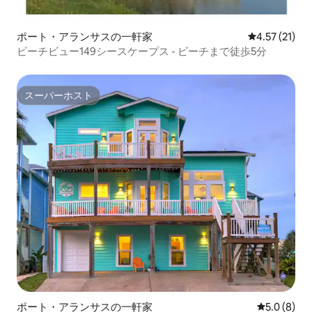
ポート・アランサスの一軒家
レビュー21件
4.57 (21)
ビーチビュー149シースケープス - ビーチまで徒歩5分
スーパーホスト
スーパーホスト
ポート・アランサスの一軒家
レビュー8
5.0 (8)