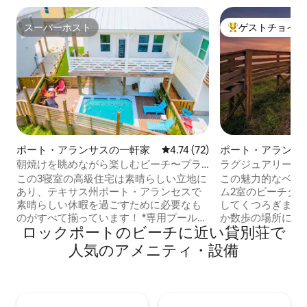
スーパーホスト
ゲストチョイス
スーパーホスト
大好評のゲストチ
ポート・アランサスの一軒家
レビュー72件、5つ星中4.74
4.74 (72)
ポート・アランサ
朝焼けを眺めながら楽しむビーチ〜プラ
ラグジュアリーな
イベート温水プール〜アーケードゲーム
ーク＋3階のデッ
この3寝室の高級住宅は素晴らしい立地に
この魅力的なベッ
あり、テキサス州ポート・アランセスで
ム2室のビーチタ
素晴らしい休暇を過ごすために必要なも
してくつろぎまし
のがすべて揃っています！ *専用プール
か数歩の場所にあ
ロックポートのビーチに近い貸別荘で
（プールタオルをご用意） *コミュニティ
食事、ショッピン
プールのご利用 *ゴルフカートでアクセス
い。海辺の隠れ家
人気のアメニティ・設備
可能なボードウォーク（ゴルフカートは
行、カップル旅行
含まれません） *ガレージ内のゲームルー
暇に最適です。 • ビーチから数歩 – 靴をビ
ム - アーケードゲーム *バレーボールネッ
ーチサンダルに替
ト、コーンホール、プール用遊具 *専用温
海岸まで散歩できます。 • オ