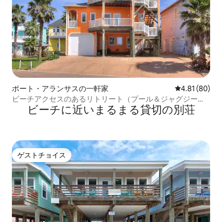
ポート・アランサスの一軒家
レビュー80件
4.81 (80)
ビーチアクセスのあるリトリート（プール＆ジャグジー付
ビーチに近いまるまる貸切の別荘
き）
ゲストチョイス
ゲストチョイス