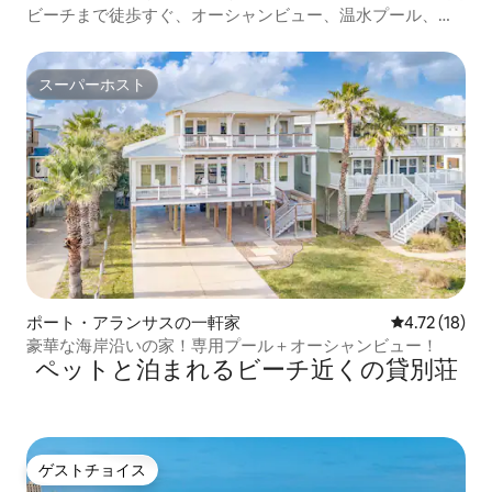
ビーチまで徒歩すぐ、オーシャンビュー、温水プール、デ
ッキ
スーパーホスト
スーパーホスト
ポート・アランサスの一軒家
レビュー18件
4.72 (18)
豪華な海岸沿いの家！専用プール＋オーシャンビュー！
ペットと泊まれるビーチ近くの貸別荘
ゲストチョイス
ゲストチョイス