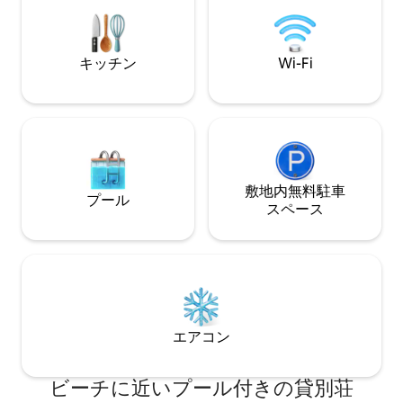
水プール（温水プールの利用には125ドル
セプトのリビングル
の温水料金がかかります。24時間前まで
ビが備わった改装
にご要望ください。ヒーターはタイマー
で集まりましょう。 • すべての人の
で制御されており、ご滞在中ずっとオン
のエンターテイメン
キッチン
Wi-Fi
にしておく必要がありますのでご了承く
スマートテレビが
ださい。） *プロパンガスグリル *設備・
の好きなようにく
器具のそろったキッチン
す。
敷地内無料駐⁠車
プール
ス⁠ペ⁠ー⁠ス
エアコン
ビーチに近いプール付きの貸別荘