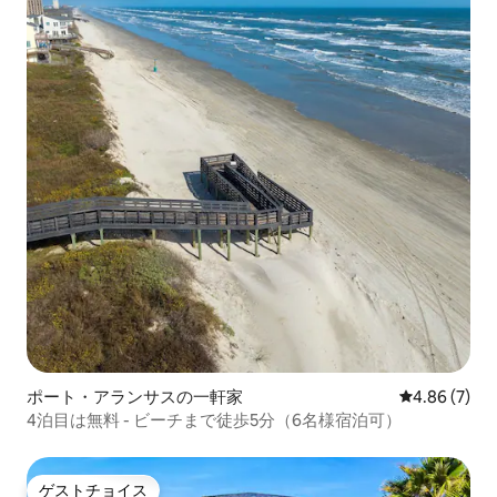
ポート・アランサスの一軒家
レビュー7件
4.86 (7)
4泊目は無料 - ビーチまで徒歩5分（6名様宿泊可）
ゲストチョイス