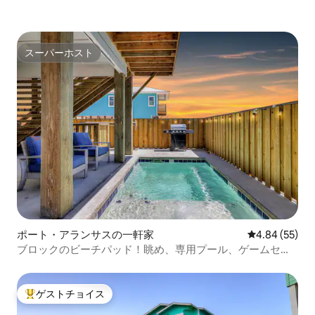
スーパーホスト
スーパーホスト
ポート・アランサスの一軒家
レビュー55件
4.84 (55)
ブロックのビーチパッド！眺め、専用プール、ゲームセン
ター！
ゲストチョイス
大好評のゲストチョイスです。