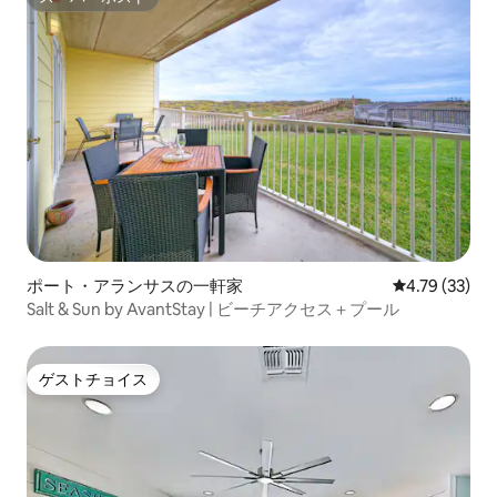
スーパーホスト
ポート・アランサスの一軒家
レビュー33件
4.79 (33)
Salt & Sun by AvantStay | ビーチアクセス＋プール
ゲストチョイス
ゲストチョイス