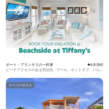
ポート・アランサスの一軒家
レビュー84
4.8 (84)
ビーチアクセスのある宿泊先 - プール、ホットタブ、バル
コニー
スーパーホスト
スーパーホスト