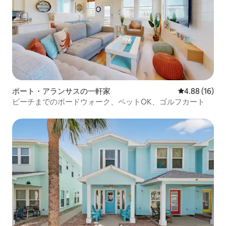
ポート・アランサスの一軒家
レビュー16件
4.88 (16)
ビーチまでのボードウォーク、ペットOK、ゴルフカート