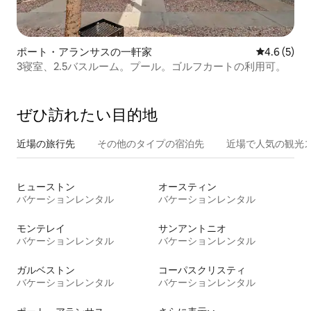
ポート・アランサスの一軒家
レビュー5
4.6 (5)
3寝室、2.5バスルーム。プール。ゴルフカートの利用可。
ぜひ訪⁠れ⁠た⁠い目⁠的⁠地
近場の旅行先
その他のタ⁠イ⁠プ⁠の宿⁠泊⁠先
近場で人気の観光
ヒューストン
オースティン
バケーションレンタル
バケーションレンタル
モンテレイ
サンアントニオ
バケーションレンタル
バケーションレンタル
ガルベストン
コーパスクリスティ
バケーションレンタル
バケーションレンタル