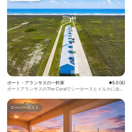
ポート・アランサスの一軒家
レビュー6
5.0 (6)
ポートアランサスのThe Coralでシーホースとイルカに会お
う
スーパーホスト
スーパーホスト