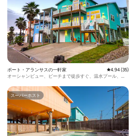
ポート・アランサスの一軒家
レビュー35件
4.94 (35)
オーシャンビュー、ビーチまで徒歩すぐ、温水プール、デ
ッキ
スーパーホスト
スーパーホスト