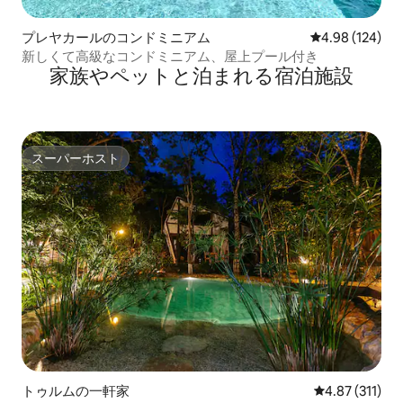
プレヤカールのコンドミニアム
レビュー124件
4.98 (124)
新しくて高級なコンドミニアム、屋上プール付き
家族やペットと泊まれる宿泊施設
スーパーホスト
スーパーホスト
トゥルムの一軒家
レビュー311
4.87 (311)