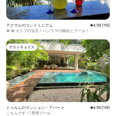
アクマルのコンドミニアム
レビュー115件
4.99 (115)
💎 💎 カリブの宝石！パノラマの眺めとプール！
ゲストチョイス
ゲストチョイス
トゥルムのマンション・アパート
レビュー119件
4.95 (119)
こちらです！| 専用プール