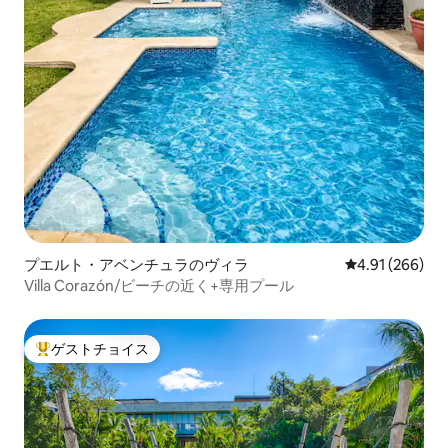
プエルト・アベンチュラのヴィラ
レビュー266件
4.91 (266)
Villa Corazón/ビーチの近く+専用プール
ゲストチョイス
大好評のゲストチョイスです。