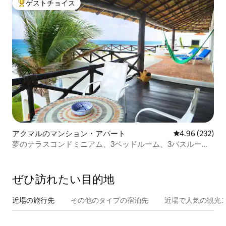
ゲストチョイス
大好評のゲストチョイスです。
アクマルのマンション・アパート
レビュー232件
4.96 (232)
夢のテラスコンドミニアム、3ベッドルーム、3バスルー
ム。
ぜひ訪⁠れ⁠た⁠い目⁠的⁠地
近場の旅行先
その他のタ⁠イ⁠プ⁠の宿⁠泊⁠先
近場で人気の観光