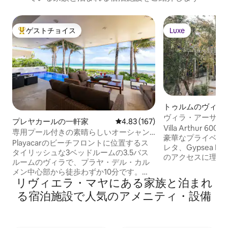
ゲストチョイス
Luxe
大好評のゲストチョイスです。
Luxe
トゥルムのヴィラ
ヴィラ・アーサー6
プレヤカールの一軒家
レビュー167件、5つ星中4.83
4.83 (167)
スタッフ
Villa Arthur
専用プール付きの素晴らしいオーシャン
豪華なプライベー
フロントの家
Playacarのビーチフロントに位置するス
レタ、Gypsea M
タイリッシュな3ベッドルームの3.5バス
のアクセスに理想的
ルームのヴィラで、プラヤ・デル・カル
に最適なヴィラで
メン中心部から徒歩わずか10分です。
プールを見下ろす
リヴィエラ・マヤにある家族と泊まれ
Casa Martiniは専用屋外プール、無料Wi -
ースイート、プロ
Fi、設備の整ったキッチン、ランドリー、
る宿泊施設で人気のアメニティ・設備
広いリビングルー
無料駐車場を提供しています Casa
ングテーブル、快
Martiniには、プールサイドのテラス（サ
います。 広い公園とBBQが楽しめる屋上
ンラウンジャー、ダイニングエリア付）
をお楽しみください。 昼間の監