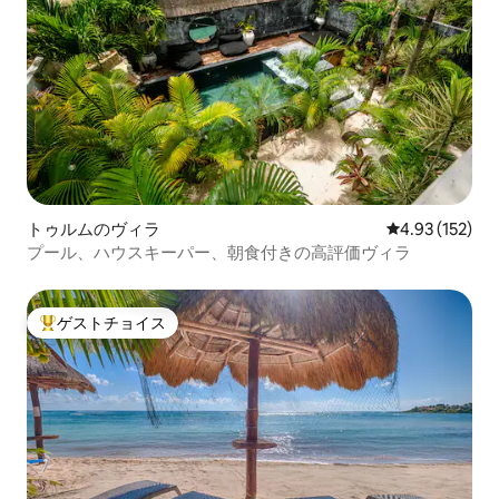
トゥルムのヴィラ
レビュー152件
4.93 (152)
プール、ハウスキーパー、朝食付きの高評価ヴィラ
ゲストチョイス
大好評のゲストチョイスです。