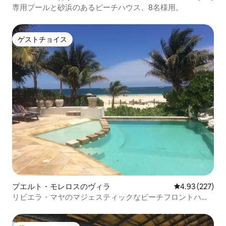
専用プールと砂浜のあるビーチハウス、8名様用。
ゲストチョイス
ゲストチョイス
プエルト・モレロスのヴィラ
レビュー227件
4.93 (227)
リビエラ・マヤのマジェスティックなビーチフロントハウ
ス