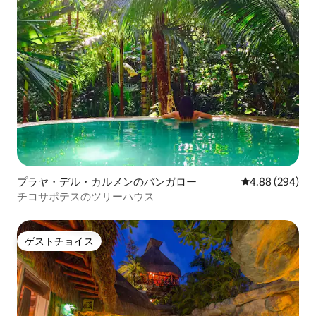
プラヤ・デル・カルメンのバンガロー
レビュー294件
4.88 (294)
チコサポテスのツリーハウス
ゲストチョイス
ゲストチョイス