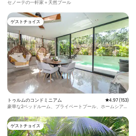
セノーテの一軒家＋天然プール
ゲストチョイス
ゲストチョイス
トゥルムのコンドミニアム
レビュー153件
4.97 (153)
豪華な2ベッドルーム、プライベートプール、ホームシアタ
ー
ゲストチョイス
ゲストチョイス