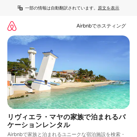
コ
一部の情報は自動翻訳されています。
原文を表示
ン
テ
ン
Airbnbでホスティング
ツ
に
ス
キ
ッ
プ
リヴィエラ・マヤの家族で泊まれるバ
ケーションレンタル
Airbnbで家族と泊まれるユニークな宿泊施設を検索・