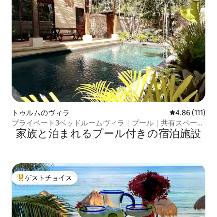
トゥルムのヴィラ
レビュー111
4.86 (111)
プライベート3ベッドルームヴィラ｜プール｜共有スペース
家族と泊まれるプール付きの宿泊施設
なし
ゲストチョイス
大好評のゲストチョイスです。