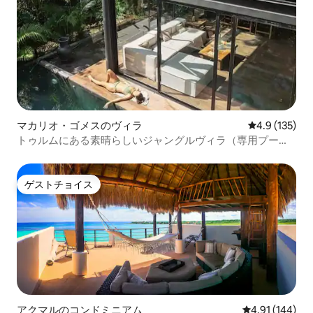
マカリオ・ゴメスのヴィラ
レビュー135
4.9 (135)
トゥルムにある素晴らしいジャングルヴィラ（専用プール
付き）
ゲストチョイス
ゲストチョイス
アクマルのコンドミニアム
レビュー144件
4.91 (144)