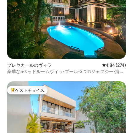
プレヤカールのヴィラ
レビュー274件
4.84 (274)
豪華な5ベッドルームヴィラ•プール•3つのジャグジー•海の
眺め
ゲストチョイス
大好評のゲストチョイスです。