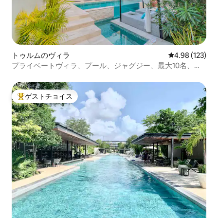
トゥルムのヴィラ
レビュー123件
4.98 (123)
プライベートヴィラ、プール、ジャグジー、最大10名、コ
ンシェルジュ
ゲストチョイス
大好評のゲストチョイスです。