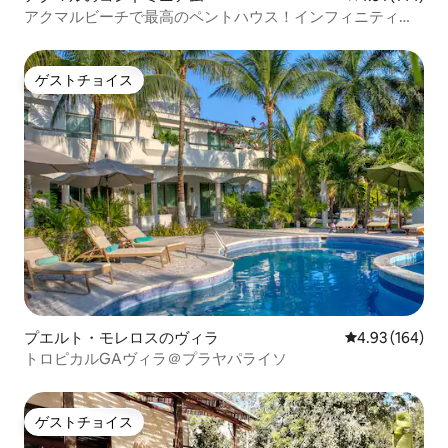
アクマルビーチで最高のペントハウス！インフィニティプ
ール！
ゲストチョイス
ゲストチョイス
プエルト・モレロスのヴィラ
レビュー164件
4.93 (164)
トロピカルGAヴィラ＠プラヤパライソ
ゲストチョイス
ゲストチョイス