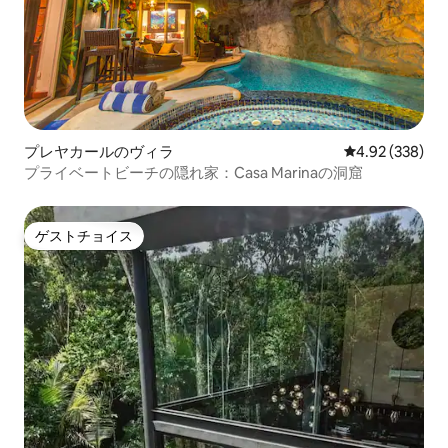
プレヤカールのヴィラ
レビュー338件
4.92 (338)
プライベートビーチの隠れ家：Casa Marinaの洞窟
ゲストチョイス
ゲストチョイス