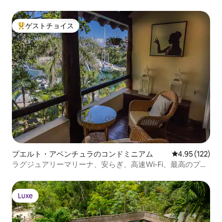
ゲストチョイス
大好評のゲストチョイスです。
プエルト・アベンチュラのコンドミニアム
レビュー122件
4.95 (122)
ラグジュアリーマリーナ、安らぎ、高速Wi-Fi、最高のプラ
イベートビーチ
Luxe
Luxe