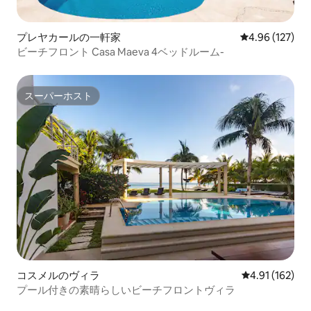
プレヤカールの一軒家
レビュー127件
4.96 (127)
ビーチフロント Casa Maeva 4ベッドルーム-
スーパーホスト
スーパーホスト
コスメルのヴィラ
レビュー162件
4.91 (162)
プール付きの素晴らしいビーチフロントヴィラ