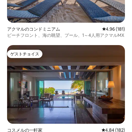
アクマルのコンドミニアム
レビュー181件
4.96 (181)
ビーチフロント、海の眺望、プール、1～4人用アクマルMX
ゲストチョイス
ゲストチョイス
コスメルの一軒家
レビュー182件
4.84 (182)