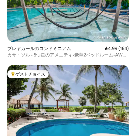
プレヤカールのコンドミニアム
レビュー164件
4.99 (164)
カサ・ソル • 5つ星のアメニティ•豪華2ベッドルーム•AWA
プレイカー
ゲストチョイス
大好評のゲストチョイスです。