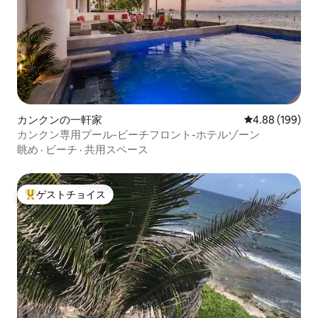
カンクンの一軒家
レビュー199件
4.88 (199)
カンクン専用プール-ビーチフロント-ホテルゾーン
眺め
·
ビーチ
·
共用スペース
ゲストチョイス
大好評のゲストチョイスです。