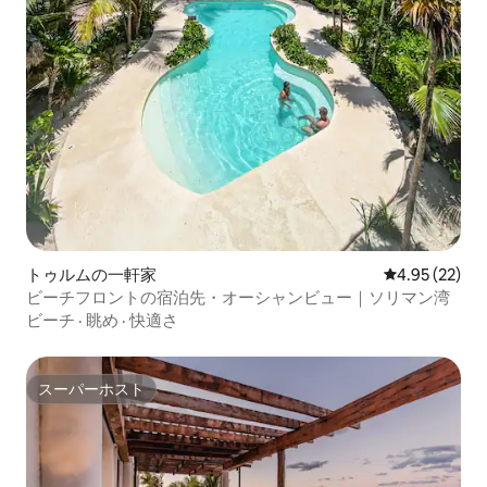
トゥルムの一軒家
レビュー22件
4.95 (22)
ビーチフロントの宿泊先・オーシャンビュー｜ソリマン湾
ビーチ
·
眺め
·
快適さ
スーパーホスト
スーパーホスト