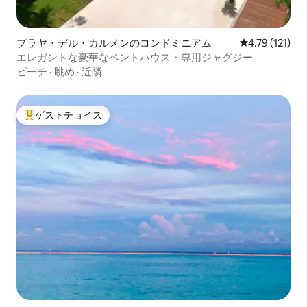
プラヤ・デル・カルメンのコンドミニアム
レビュー121
4.79 (121)
エレガントな豪華なペントハウス・専用ジャグジー
ビーチ
·
眺め
·
近隣
ゲストチョイス
大好評のゲストチョイスです。