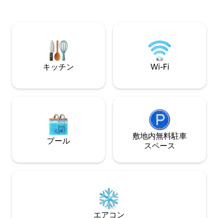
ュノーケリング、新しいプールで遊泳、
ート ❤️カップル、バケーション、忘れら
レストラン、食料品店、スパ、ヤルク・
れないサンセットに最適
ラグーン、アクマル湾まで徒歩で行けま
終わったずっと後
す。無料駐車場、自転車/ゴルフカーレン
出を作りましょう
タル。 隔日メイドサービス。 湾で最高の
海の眺め！
キッチン
Wi-Fi
敷地内無料駐⁠車
プール
ス⁠ペ⁠ー⁠ス
エアコン