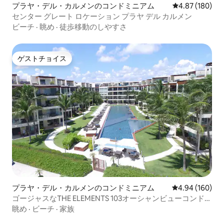
プラヤ・デル・カルメンのコンドミニアム
レビュー180件
4.87 (180)
センター グレート ロケーション プラヤ デル カルメン
ビーチ
·
眺め
·
徒歩移動のしやすさ
ゲストチョイス
ゲストチョイス
プラヤ・デル・カルメンのコンドミニアム
レビュー160件
4.94 (160)
ゴージャスなTHE ELEMENTS 103オーシャンビューコンドミ
ニアム
眺め
·
ビーチ
·
家族