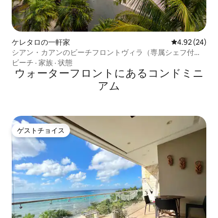
ケレタロの一軒家
レビュー24件
4.92 (24)
シアン・カアンのビーチフロントヴィラ（専属シェフ付
き）
ビーチ
·
家族
·
状態
ウォーターフロントにあるコンドミニ
アム
ゲストチョイス
ゲストチョイス