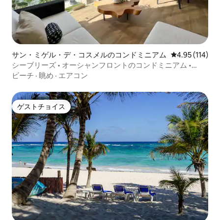
サン・ミゲル・デ・コスメルのコンドミニアム
レビュー114件
4.95 (114)
シーブリーズ • オーシャンフロントのコンドミニアム •
CoastalStay
ビーチ
·
眺め
·
エアコン
ゲストチョイス
ゲストチョイス