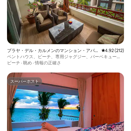
プラヤ・デル・カルメンのマンション・アパー
レビュー212件
4.92 (212)
ト
ペントハウス、ビーチ、専用ジャグジー、バーベキュー、
ファミリー
ビーチ
·
眺め
·
情報の正確さ
スーパーホスト
スーパーホスト