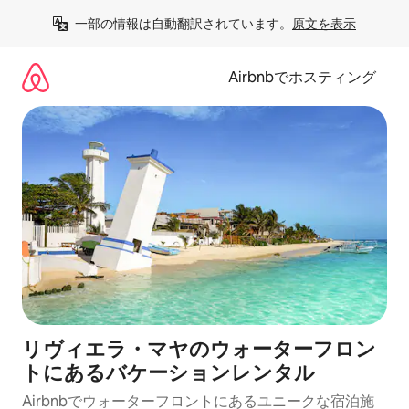
コ
一部の情報は自動翻訳されています。
原文を表示
ン
テ
ン
Airbnbでホスティング
ツ
に
ス
キ
ッ
プ
リヴィエラ・マヤのウォーターフロン
トにあるバケーションレンタル
Airbnbでウォーターフロントにあるユニークな宿泊施