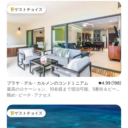
ゲストチョイス
大好評のゲストチョイスです。
プラヤ・デル・カルメンのコンドミニアム
レビュー198件
4.99 (198)
最高のロケーション、10名様まで宿泊可能、5番街＆ビー
チ、屋上プール
眺め
·
ビーチ
·
アクセス
ゲストチョイス
大好評のゲストチョイスです。