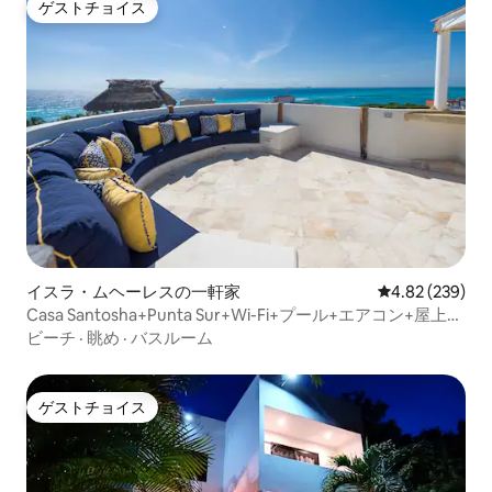
ゲストチョイス
ゲストチョイス
イスラ・ムヘーレスの一軒家
レビュー239件
4.82 (239)
Casa Santosha+Punta Sur+Wi-Fi+プール+エアコン+屋上テ
ラス
ビーチ
·
眺め
·
バスルーム
ゲストチョイス
ゲストチョイス