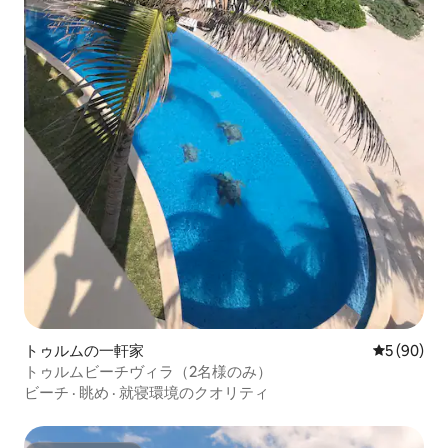
トゥルムの一軒家
レビュー9
5 (90)
トゥルムビーチヴィラ（2名様のみ）
ビーチ
·
眺め
·
就寝環境のクオリティ