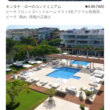
キンタナ・ローのコンドミニアム
レビュー165件
4.85 (165)
ビーチフロント 2ベッドルーム ゲスト5名アクマル長期滞在
可能
ビーチ
·
眺め
·
情報の正確さ
スーパーホスト
スーパーホスト