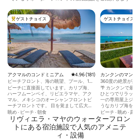
ゲストチョイス
ゲストチョイス
大好評のゲストチョイスです。
ゲストチョイス
アクマルのコンドミニアム
レビュー181件、5つ星中4.96
4.96 (181)
カンクンのマンシ
ート
ビーチフロント、海の眺望、プール、1～
360度の絶景が楽し
4人用アクマルMX
用ジャグジー＋屋
ビーチに直接面しています。カリブ海、
🌴 カンクンで最
ハーフムーンベイ、リビエラマヤ、アク
ひとつでリラックスしよう
マル、メキシコのオーシャンフロントビ
一の専用屋上ジャ
ーチフロントです。 目を覚まして広大な
うなカリブ海を眺めましょ
海、ヤシの木、人里離れたビーチ、熱帯
ヤ・トルトゥガス
眺め
·
ビーチ
·
朝食
ビーチ
·
眺め
·
露天
の鳥の鳴き声、素晴らしい日の出を眺め
リヴィエラ・マヤのウォーターフロン
ーの真向かい。 🌃 カンクンのナイトライ
ることを想像してみてください。平和、
フからわずか5分 📶 高速Wi
トにある宿泊施設で人気のアメニテ
リラクゼーション、文化、食べ物、そし
場 🔑 セルフチェックイン 💬 専任チーム
ィ・設備
て楽しみ。 裏口から数歩で素晴らしいシ
による迅速でパー