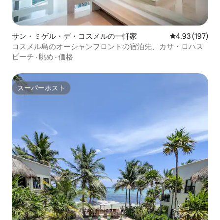
サン・ミゲル・デ・コスメルの一軒家
レビュー197件
4.93 (197)
コスメル島のオーシャンフロントの宿泊先、カサ・ロハス
ビーチ
·
眺め
·
価格
スーパーホスト
スーパーホスト