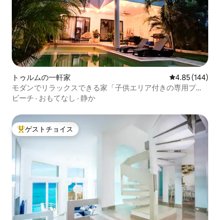
トゥルムの一軒家
レビュー144件
4.85 (144)
モダンでリラックスできる家「子供エリア付きの専用プー
ル」
ビーチ
·
おもてなし
·
静か
ゲストチョイス
大好評のゲストチョイスです。