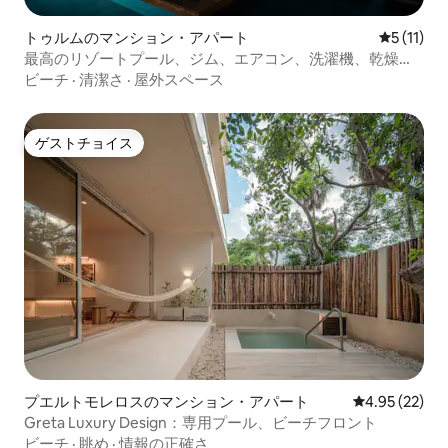
トゥルムのマンション・アパート
レビュー1
5 (11)
最高のリゾートプール、ジム、エアコン、洗濯機、乾燥
機、Wi-Fi
ビーチ
·
清潔さ
·
屋外スペース
ゲストチョイス
ゲストチョイス
プエルトモレロスのマンション・アパート
レビュー22件
4.95 (22)
Greta Luxury Design：専用プール、ビーチフロント
ビーチ
·
眺め
·
情報の正確さ