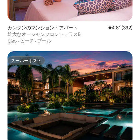
カンクンのマンション・アパート
レビュー392件
4.81 (392)
雄大なオーシャンフロントテラスB
眺め
·
ビーチ
·
プール
スーパーホスト
スーパーホスト