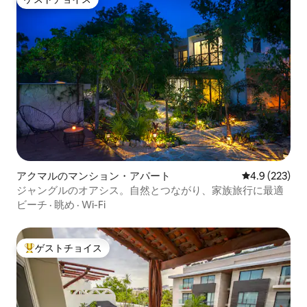
ゲストチョイス
アクマルのマンション・アパート
レビュー223
4.9 (223)
ジャングルのオアシス。自然とつながり、家族旅行に最適
ビーチ
·
眺め
·
Wi-Fi
ゲストチョイス
大好評のゲストチョイスです。