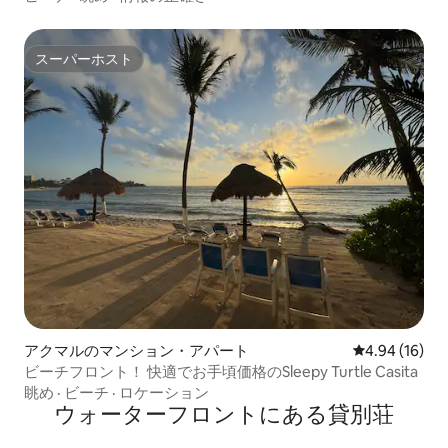
スーパーホスト
スーパーホスト
アクマルのマンション・アパート
レビュー16件
4.94 (16)
ビーチフロント！ 快適でお手頃価格のSleepy Turtle Casita
眺め
·
ビーチ
·
ロケーション
ウォーターフロントにある貸別荘