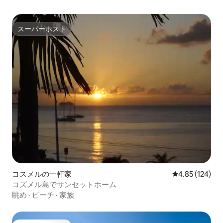
スーパーホスト
スーパーホスト
コスメルの一軒家
レビュー124件
4.85 (124)
コズメル島でサンセットホーム
眺め
·
ビーチ
·
家族