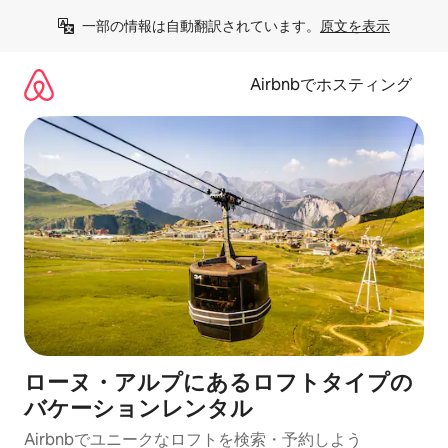
コ
一部の情報は自動翻訳されています。
原文を表示
ン
テ
ン
Airbnbでホスティング
ツ
に
ス
キ
ッ
プ
ローヌ・アルプにあるロフトタイプの
バケーションレンタル
Airbnbでユニークなロフトを検索・予約しよう