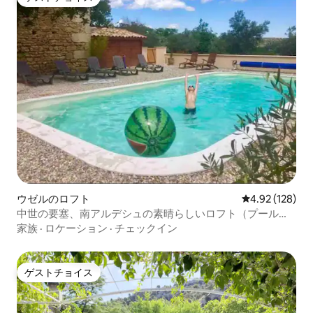
ゲストチョイス
ウゼルのロフト
レビュー128件
4.92 (128)
中世の要塞、南アルデシュの素晴らしいロフト（プール付
き）
家族
·
ロケーション
·
チェックイン
ゲストチョイス
ゲストチョイス