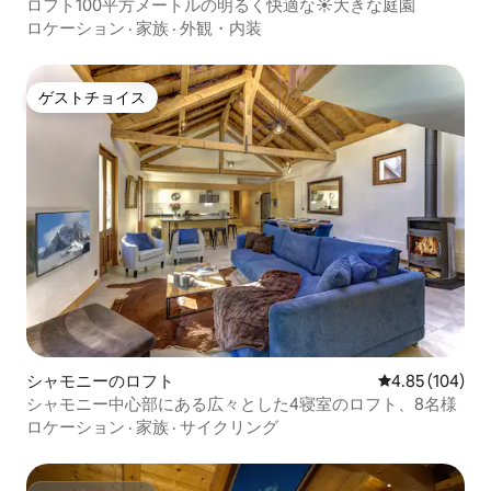
ロフト100平方メートルの明るく快適な☀️大きな庭園
ロケーション
·
家族
·
外観・内装
ゲストチョイス
ゲストチョイス
シャモニーのロフト
レビュー104件
4.85 (104)
シャモニー中心部にある広々とした4寝室のロフト、8名様
ロケーション
·
家族
·
サイクリング