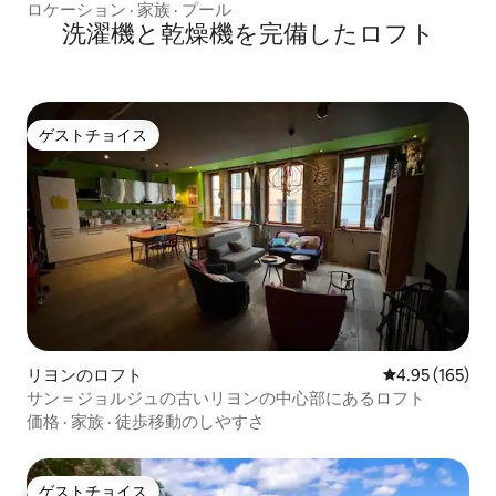
ロケーション
·
家族
·
プール
洗濯機と乾燥機を完備したロフト
ゲストチョイス
ゲストチョイス
リヨンのロフト
レビュー165件
4.95 (165)
サン＝ジョルジュの古いリヨンの中心部にあるロフト
価格
·
家族
·
徒歩移動のしやすさ
ゲストチョイス