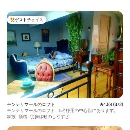
ゲストチョイス
大好評のゲストチョイスです。
モンテリマールのロフト
レビュー373件
4.89 (373)
モンテリマールのロフト、5名様用の中心街にあります。
家族
·
価格
·
徒歩移動のしやすさ