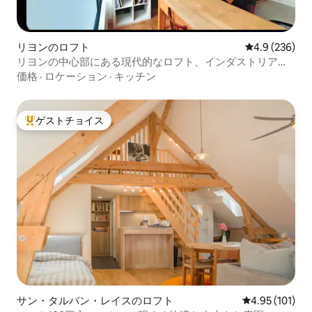
リヨンのロフト
レビュー236
4.9 (236)
リヨンの中心部にある現代的なロフト、インダストリアル
な魅力
価格
·
ロケーション
·
キッチン
ゲストチョイス
大好評のゲストチョイスです。
サン・タルバン・レイスのロフト
レビュー101件
4.95 (101)