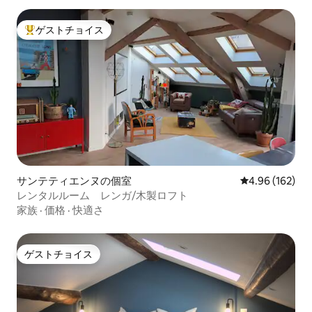
ゲストチョイス
大好評のゲストチョイスです。
サンテティエンヌの個室
レビュー162件
4.96 (162)
レンタルルーム レンガ/木製ロフト
家族
·
価格
·
快適さ
ゲストチョイス
ゲストチョイス