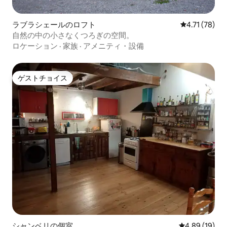
ラブラシェールのロフト
レビュー78件
4.71 (78)
自然の中の小さなくつろぎの空間。
ロケーション
·
家族
·
アメニティ・設備
ゲストチョイス
ゲストチョイス
シャンベリの個室
レビュー19件
4.89 (19)