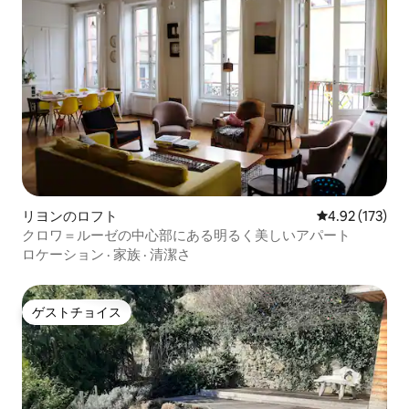
リヨンのロフト
レビュー173件
4.92 (173)
クロワ＝ルーゼの中心部にある明るく美しいアパート
ロケーション
·
家族
·
清潔さ
ゲストチョイス
ゲストチョイス