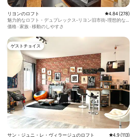
リヨンのロフト
レビュー278件
4.84 (278)
魅力的なロフト・デュプレックス-リヨン旧市街-理想的な
ロケーション
価格
·
家族
·
移動のしやすさ
ゲストチョイス
ゲストチョイス
サン・ジュニ・レ・ヴィラージュのロフト
レビュー113
4.9 (113)