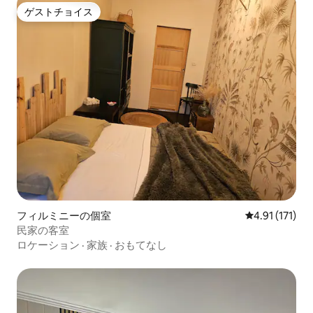
ゲストチョイス
ゲストチョイス
フィルミニーの個室
レビュー171
4.91 (171)
民家の客室
ロケーション
·
家族
·
おもてなし