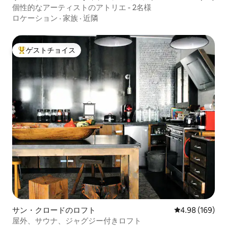
個性的なアーティストのアトリエ - 2名様
ロケーション
·
家族
·
近隣
ゲストチョイス
大好評のゲストチョイスです。
サン・クロードのロフト
レビュー169件
4.98 (169)
屋外、サウナ、ジャグジー付きロフト