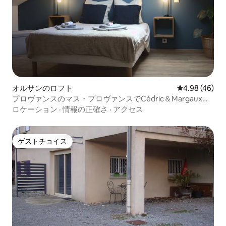
オルサンのロフト
レビュー46件
4.98 (46)
プロヴァンスのマス・プロヴァンスでCédric＆Margauxの
デュプレックス
ロケーション
·
情報の正確さ
·
アクセス
ゲストチョイス
ゲストチョイス