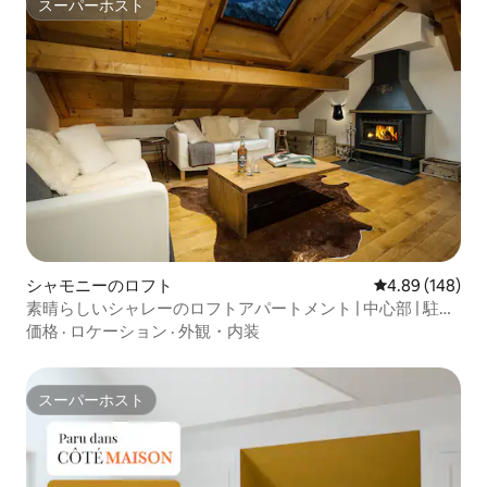
スーパーホスト
スーパーホスト
シャモニーのロフト
レビュー148件
4.89 (148)
素晴らしいシャレーのロフトアパートメント | 中心部 | 駐車
場
価格
·
ロケーション
·
外観・内装
スーパーホスト
スーパーホスト