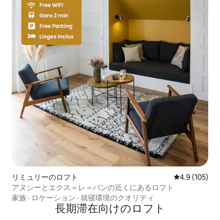
リミュリーのロフト
レビュー105
4.9 (105)
アヌシーとエクス＝レ＝バンの近くにあるロフト
家族
·
ロケーション
·
就寝環境のクオリティ
長期滞在向けのロフト