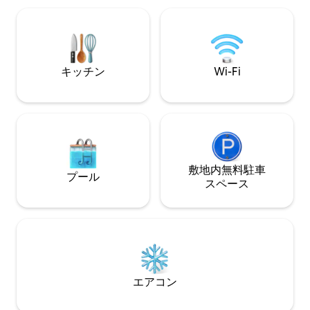
あり ビゴネ通りとコ
（1匹）はリクエストに応じて許可され、
川の岸辺から300
1日ごとの追加料金がかかります。
バー、ショップ、駅
キッチン
Wi-Fi
敷地内無料駐⁠車
プール
ス⁠ペ⁠ー⁠ス
エアコン