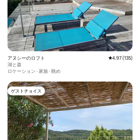
アヌシーのロフト
レビュー135件
4.97 (135)
湖と森
ロケーション
·
家族
·
眺め
ゲストチョイス
ゲストチョイス