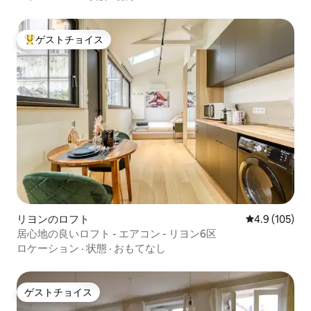
ゲストチョイス
大好評のゲストチョイスです。
リヨンのロフト
レビュー105
4.9 (105)
居心地の良いロフト - エアコン - リヨン6区
ロケーション
·
状態
·
おもてなし
ゲストチョイス
ゲストチョイス