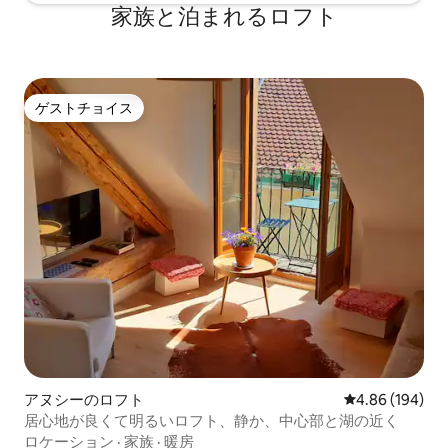
家族と泊まれるロフト
ゲストチョイス
ゲストチョイス
アヌシーのロフト
レビュー194件
4.86 (194)
居心地が良くて明るいロフト、静か、中心部と湖の近く
ロケーション
·
家族
·
暖房