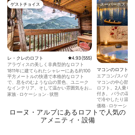
ゲストチョイス
スーパーホスト
ゲストチョイス
スーパーホスト
レ・クレのロフト
レビュー555件、5つ星中4.93
4.93 (555)
アラヴィスの美しく非典型的なロフト
マコンのロフト
1811年に建てられたシャレーにある約100
エアコン/スパ/映
平方メートルの快適で本格的なロフト
マコンの中心部に
で、息をのむような山の景色、ユニーク
ロフト。2人乗り
なインテリア、そして温かい雰囲気をお
付き。 バラの花びらで25℃から42℃ま
楽しみいただけます。 ご滞在中、この安
家族
·
ロケーション
·
状態
で冷やしたり温めたりで
らぎの空間をお楽しみいただけます。 4
トル付き コーヒー、紅茶をご用意してお
名様でのご利用に最適です。 お店
価格
·
ロケーショ
ローヌ・アルプにあるロフトで人気の
ります... Netflix 指定されたブルジョワー
（Thônes 4 km ）、Aravisスキーリゾー
ル様式の建物（素
ト（La Clusaz/Grand Bornand、
アメニティ・設備
パーティーは禁止されて
Manigod 15 km ）、ハイキングコース、
の駐車場は有料です
アンシー（20 km ）に近いです。 快適で
時までは無料です 300m先に無料駐車場
静かな環境をお楽しみください。 ペット