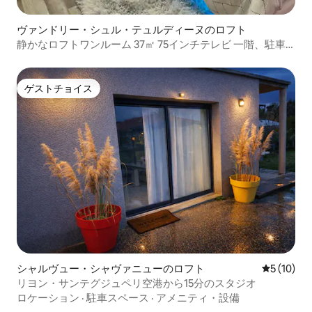
ヴァンドリー・シュル・テュルディーヌのロフト
静かなロフトワンルーム 37㎡ 75インチテレビ 一階、駐車
場
ゲストチョイス
ゲストチョイス
シャルヴュー・シャヴァニューのロフト
レビュー1
5 (10)
リヨン・サンテグジュペリ空港から15分のスタジオ
ロケーション
·
駐車スペース
·
アメニティ・設備