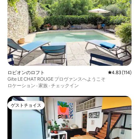
ロビオンのロフト
レビュー114件
4.83 (114)
Gite LE CHAT ROUGE プロヴァンスへようこそ
ロケーション
·
家族
·
チェックイン
ゲストチョイス
ゲストチョイス