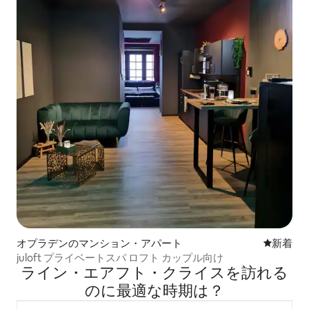
オプラデンのマンション・アパート
新しい宿
新着
juloft プライベートスパ ロフト カップル向け
ライン・エアフト・クライスを訪⁠れ⁠る
の⁠に最⁠適⁠な時⁠期⁠は⁠？