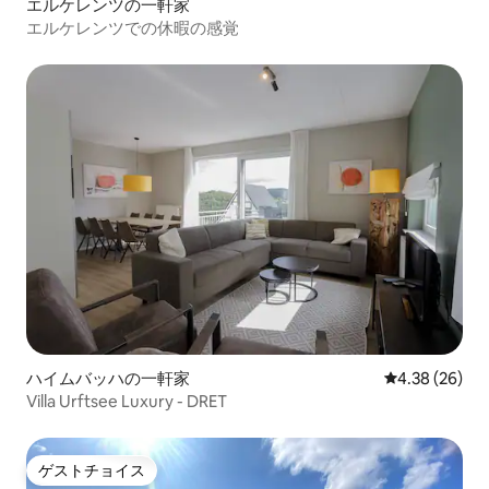
エルケレンツの一軒家
エルケレンツでの休暇の感覚
ハイムバッハの一軒家
レビュー26件
4.38 (26)
Villa Urftsee Luxury - DRET
ゲストチョイス
ゲストチョイス