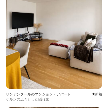
リンデンタールのマンション・アパート
新しい宿
新着
ケルンの広々とした隠れ家