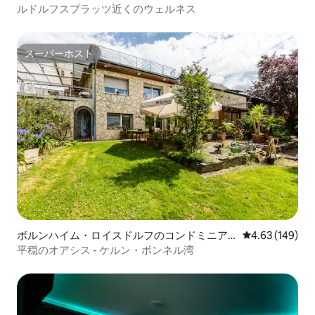
パート
ルドルフスプラッツ近くのウェルネス
スーパーホスト
スーパーホスト
ボルンハイム・ロイスドルフのコンドミニア
レビュー149件
4.63 (149)
ム
平穏のオアシス - ケルン・ボンネル湾