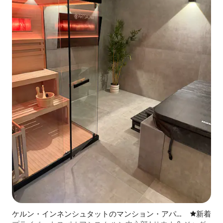
ケルン・インネンシュタットのマンション・アパー
新しい宿
新着