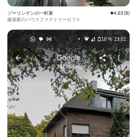
ゾーリンゲンの一軒家
レビュー8件
4.63 (8)
建築家のハウスファクトリーロフト