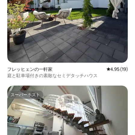
フレッヒェンの一軒家
レビュー19件
4.95 (19)
庭と駐車場付きの素敵なセミデタッチハウス
スーパーホスト
スーパーホスト