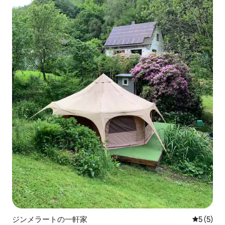
ジンメラートの一軒家
レビュー
5 (5)