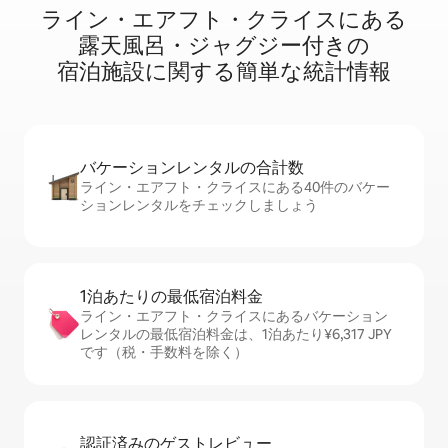
ライン・エアフト・クライスに⁠あ⁠る
露⁠天⁠風⁠呂・ジ⁠ャ⁠グ⁠ジ⁠ー⁠付⁠き⁠の
宿⁠泊⁠施⁠設⁠に関⁠す⁠る簡⁠単⁠な統⁠計⁠情⁠報
バケーションレ⁠ン⁠タ⁠ル⁠の合⁠計⁠数
ライン・エアフト・クライスにある40件のバケー
ションレンタルをチェックしましょう
1泊あたりの最⁠低⁠宿⁠泊⁠料⁠金
ライン・エアフト・クライスにあるバケーション
レンタルの最低宿泊料金は、1泊あたり¥6,317 JPY
です（税・手数料を除く）
認証済みのゲ⁠ス⁠ト⁠レ⁠ビ⁠ュ⁠ー