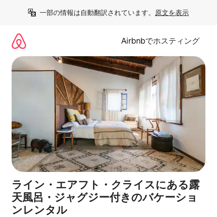
コ
一部の情報は自動翻訳されています。
原文を表示
ン
テ
ン
Airbnbでホスティング
ツ
に
ス
キ
ッ
プ
ライン・エアフト・クライスにある露
天風呂・ジャグジー付きのバケーショ
ンレンタル