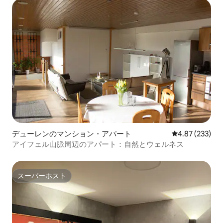
デューレンのマンション・アパート
レビュー233件
4.87 (233)
アイフェル山脈周辺のアパート：自然とウェルネス
スーパーホスト
スーパーホスト