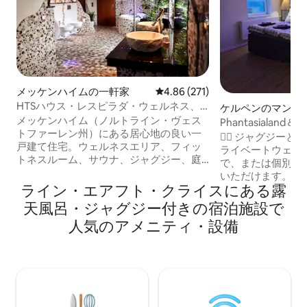
メッケンハイムの一軒家
レビュー271件、5つ星中4.86
4.86 (271)
HTSハウス・レスピラダ・ウェルネス、
ケルペンのマンシ
ジャグジー、ジム、サウナ
メッケンハイム（ノルトライン・ヴェス
ート
Phantasialan
トファーレン州）にある居心地の良い一
＆サウナ
🧖‍♂️ ジャグジ
戸建て住宅。ウェルネスエリア、フィッ
ライベートウェルネ
トネスルーム、サウナ、ジャグジー、庭
で、または個別の
があり、快適に過ごし、リラックスする
いただけます。ご
ことができます。広さ約200平方メート
ライン・エアフト・クライスにある露
ていません。 🏡ケルペン・ブリュッゲン
ル、うち30平方メートルはウェルネスエ
にある特別なホリデーマ
天風呂・ジャグジー付きの宿泊施設で
リア、4平方メートルのシャワー設備（
大4名様までのフ
人気のアメニティ・設備
屋根天井付きの4平方メートルのシャワー
（240cm）と、
付きのウェルネスエリアがあります。ジ
ッド。 ✨ キッチン、レインシャワー、
ャグジーはくつろぐのに最適です。高品
Wi-Fi、スマー
質で設備の整ったキッチンでは、おいし
駐車場。 📍 ケルン、ケルンメッセ、ラン
い料理を作ることができます。調和のと
セスアリーナ、フ
れたリビングルームには暖炉があり、く
く。ウェルネス、
つろぎの時間を過ごしたいと思わせま
適。