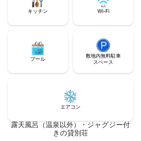
す。私たちのハウス・トロピカもご覧く
ださい。
キッチン
Wi-Fi
敷地内無料駐⁠車
プール
ス⁠ペ⁠ー⁠ス
エアコン
露天風呂（温泉以外）・ジャグジー付
きの貸別荘