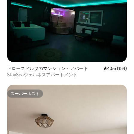
トロースドルフのマンション・アパート
レビュー154件
4.56 (154)
StaySpaウェルネスアパートメント
スーパーホスト
スーパーホスト