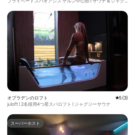
ト
プライベートスパオアシス ケルン中心部 I サウナ & ジャグ
ジー
オプラデンのロフト
レビュー
5 (3)
juloft | 2名様用4つ星スパロフト | ジャグジーサウナ
スーパーホスト
スーパーホスト